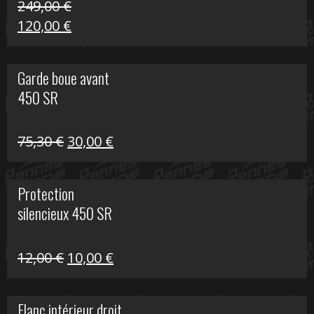
249,00
€
Le
Le
120,00
€
prix
prix
initial
actuel
Garde boue avant
était :
est :
450 SR
249,00 €.
120,00 €.
Le
Le
75,30
€
30,00
€
prix
prix
initial
actuel
Protection
était :
est :
silencieux 450 SR
75,30 €.
30,00 €.
Le
Le
12,00
€
10,00
€
prix
prix
initial
actuel
Flanc intérieur droit