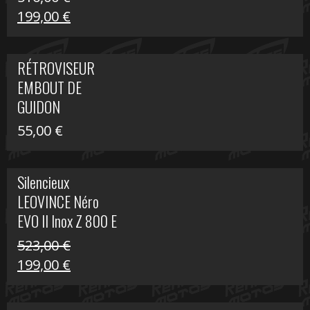
Le
Le
199,00
€
prix
prix
initial
actuel
RÉTROVISEUR
était :
est :
EMBOUT DE
516,00 €.
199,00 €.
GUIDON
55,00
€
Silencieux
LEOVINCE Néro
EVO II Inox Z 800 E
523,00
€
Le
Le
199,00
€
prix
prix
initial
actuel