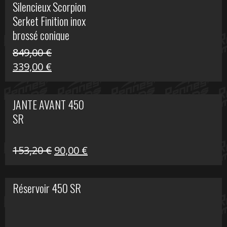
Silencieux Scorpion
était :
est :
Serket Finition inox
53,40 €.
25,00 €.
brossé conique
double Z 1000
849,00
€
Le
Le
339,00
€
prix
prix
initial
actuel
JANTE AVANT 450
était :
est :
SR
849,00 €.
339,00 €.
Le
Le
153,20
€
90,00
€
prix
prix
initial
actuel
Réservoir 450 SR
était :
est :
153,20 €.
90,00 €.