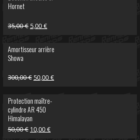
Hornet
76,20 €.
20,00 €.
Le
Le
35,00
€
5,00
€
prix
prix
initial
actuel
Amortisseur arrière
était :
est :
Showa
35,00 €.
5,00 €.
Le
Le
300,00
€
50,00
€
prix
prix
initial
actuel
Protection maître-
était :
est :
cylindre AR 450
300,00 €.
50,00 €.
Himalayan
Le
Le
50,00
€
10,00
€
prix
prix