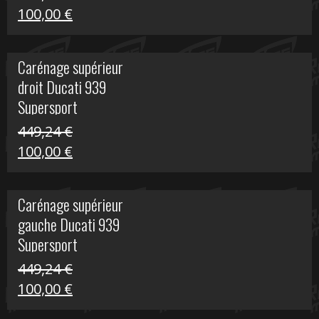
Le
Le
100,00
€
prix
prix
initial
actuel
Carénage supérieur
était :
est :
droit Ducati 939
426,20 €.
100,00 €.
Supersport
449,24
€
Le
Le
100,00
€
prix
prix
initial
actuel
Carénage supérieur
était :
est :
gauche Ducati 939
449,24 €.
100,00 €.
Supersport
449,24
€
Le
Le
100,00
€
prix
prix