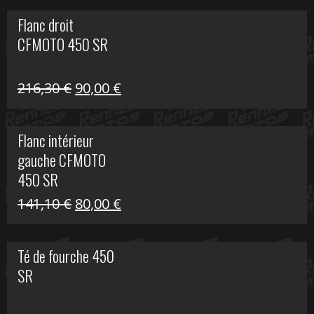
initial
actuel
Flanc droit
était :
est :
CFMOTO 450 SR
62,50 €.
15,00 €.
Le
Le
216,30
€
90,00
€
prix
prix
initial
actuel
Flanc intérieur
était :
est :
gauche CFMOTO
216,30 €.
90,00 €.
450 SR
Le
Le
141,10
€
80,00
€
prix
prix
initial
actuel
Té de fourche 450
était :
est :
SR
141,10 €.
80,00 €.