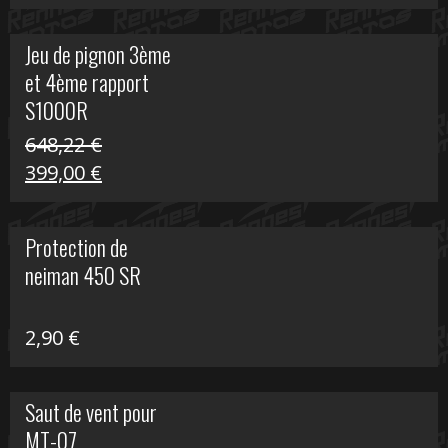
prix
prix
initial
actuel
Jeu de pignon 3ème
était :
est :
et 4ème rapport
169,45 €.
100,00 €.
S1000R
648,22
€
Le
Le
399,00
€
prix
prix
initial
actuel
Protection de
était :
est :
neiman 450 SR
648,22 €.
399,00 €.
2,90
€
Saut de vent pour
MT-07