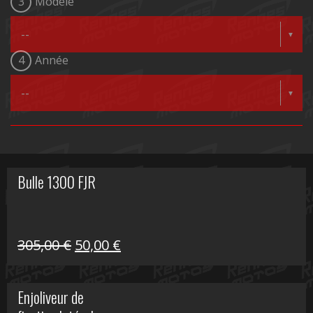
3
Modèle
4
Année
Bulle 1300 FJR
Le
Le
305,00
€
50,00
€
prix
prix
initial
actuel
Enjoliveur de
était :
est :