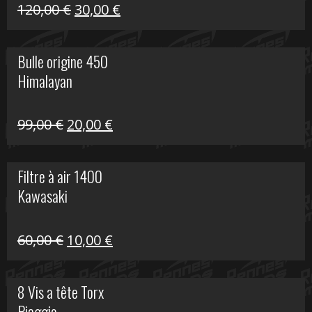
Himalayan
Le
Le
120,00
€
30,00
€
prix
prix
initial
actuel
Bulle origine 450
était :
est :
Himalayan
120,00 €.
30,00 €.
Le
Le
99,00
€
20,00
€
prix
prix
initial
actuel
Filtre à air 1400
était :
est :
Kawasaki
99,00 €.
20,00 €.
Le
Le
60,00
€
10,00
€
prix
prix
initial
actuel
8 Vis a tête Torx
était :
est :
Piaggio