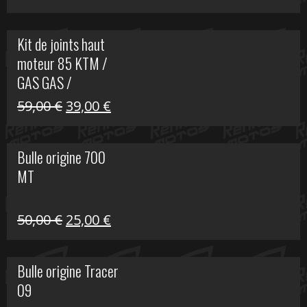
prix
prix
initial
actuel
Kit de joints haut
était :
est :
moteur 85 KTM /
165,00 €.
60,00 €.
GAS GAS /
HUSQVARNA
Le
Le
59,00
€
39,00
€
prix
prix
initial
actuel
Bulle origine 700
était :
est :
MT
59,00 €.
39,00 €.
Le
Le
50,00
€
25,00
€
prix
prix
initial
actuel
Bulle origine Tracer
était :
est :
09
50,00 €.
25,00 €.