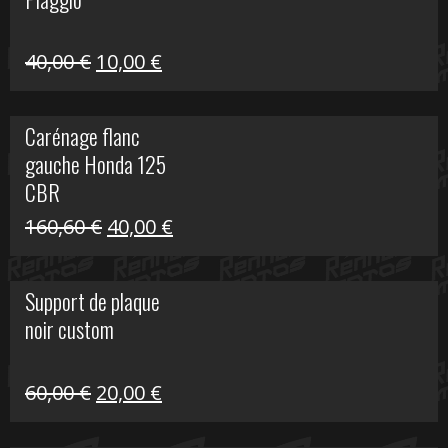
60,00 €.
10,00 €.
Le
Le
40,00
€
10,00
€
prix
prix
initial
actuel
Carénage flanc
était :
est :
gauche Honda 125
40,00 €.
10,00 €.
CBR
Le
Le
160,60
€
40,00
€
prix
prix
initial
actuel
Support de plaque
était :
est :
noir custom
160,60 €.
40,00 €.
Le
Le
60,00
€
20,00
€
prix
prix
initial
actuel