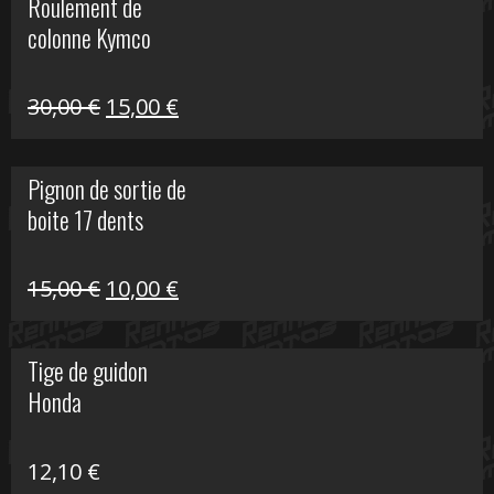
Roulement de
était :
est :
colonne Kymco
106,00 €.
50,00 €.
Le
Le
30,00
€
15,00
€
prix
prix
initial
actuel
Pignon de sortie de
était :
est :
boite 17 dents
30,00 €.
15,00 €.
Le
Le
15,00
€
10,00
€
prix
prix
initial
actuel
Tige de guidon
était :
est :
Honda
15,00 €.
10,00 €.
12,10
€