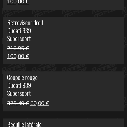
Le
Le
100,00
€
prix
prix
initial
actuel
Rétroviseur droit
était :
est :
Ducati 939
805,80 €.
100,00 €.
Supersport
216,95
€
Le
Le
100,00
€
prix
prix
initial
actuel
Coupole rouge
était :
est :
Ducati 939
216,95 €.
100,00 €.
Supersport
Le
Le
325,40
€
60,00
€
prix
prix
initial
actuel
Béquille latérale
était :
est :