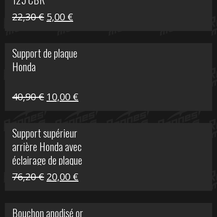
Le
Le
22,30
€
5,00
€
prix
prix
initial
actuel
Support de plaque
était :
est :
Honda
22,30 €.
5,00 €.
Le
Le
40,90
€
10,00
€
prix
prix
initial
actuel
Support supérieur
était :
est :
arrière Honda avec
40,90 €.
10,00 €.
éclairage de plaque
Le
Le
76,20
€
20,00
€
prix
prix
initial
actuel
Bouchon anodisé or
était :
est :