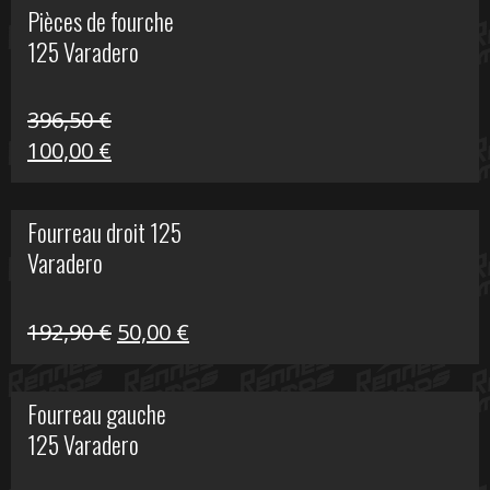
Pièces de fourche
était :
est :
125 Varadero
60,00 €.
20,00 €.
396,50
€
Le
Le
100,00
€
prix
prix
initial
actuel
Fourreau droit 125
était :
est :
Varadero
396,50 €.
100,00 €.
Le
Le
192,90
€
50,00
€
prix
prix
initial
actuel
Fourreau gauche
était :
est :
125 Varadero
192,90 €.
50,00 €.