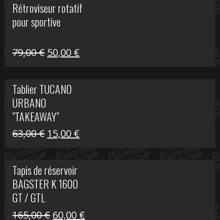
Rétroviseur rotatif
était :
est :
pour sportive
11,15 €.
5,00 €.
Le
Le
79,00
€
50,00
€
prix
prix
initial
actuel
Tablier TUCANO
était :
est :
URBANO
79,00 €.
50,00 €.
"TAKEAWAY"
Le
Le
63,00
€
15,00
€
prix
prix
initial
actuel
Tapis de réservoir
était :
est :
BAGSTER K 1600
63,00 €.
15,00 €.
GT / GTL
Le
Le
165,00
€
60,00
€