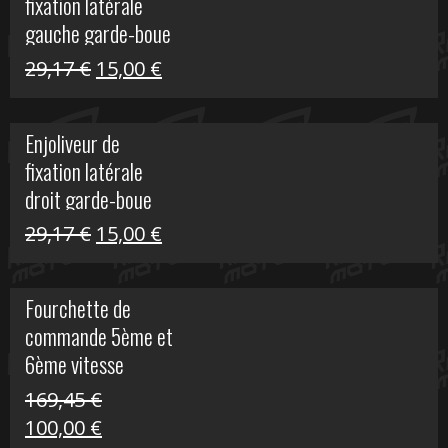
fixation latérale
305,00 €.
50,00 €.
gauche garde-boue
arrière Vulcan S
Le
Le
29,17
€
15,00
€
prix
prix
initial
actuel
Enjoliveur de
était :
est :
fixation latérale
29,17 €.
15,00 €.
droit garde-boue
arrière pour Vulcan
Le
Le
29,17
€
15,00
€
S
prix
prix
initial
actuel
Fourchette de
était :
est :
commande 5ème et
29,17 €.
15,00 €.
6ème vitesse
S1000R
169,45
€
Le
Le
100,00
€