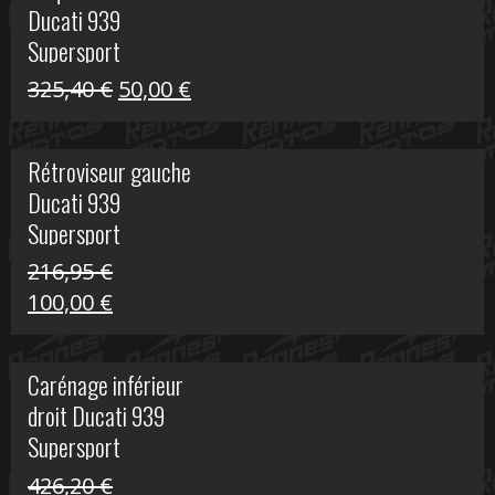
Ducati 939
325,40 €.
60,00 €.
Supersport
Le
Le
325,40
€
50,00
€
prix
prix
initial
actuel
Rétroviseur gauche
était :
est :
Ducati 939
325,40 €.
50,00 €.
Supersport
216,95
€
Le
Le
100,00
€
prix
prix
initial
actuel
Carénage inférieur
était :
est :
droit Ducati 939
216,95 €.
100,00 €.
Supersport
426,20
€