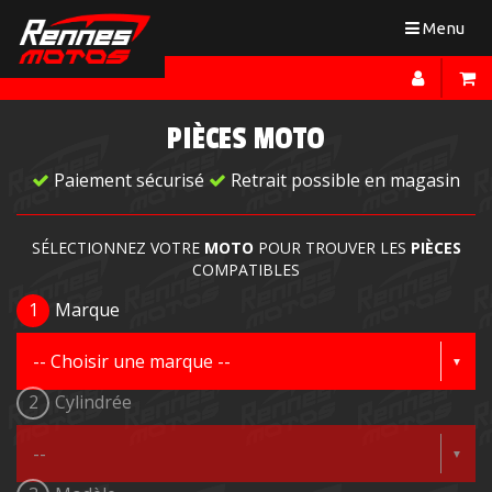
Toggle
Menu
navigation
PIÈCES MOTO
Paiement sécurisé
Retrait possible en magasin
SÉLECTIONNEZ VOTRE
MOTO
POUR TROUVER LES
PIÈCES
COMPATIBLES
1
Marque
2
Cylindrée