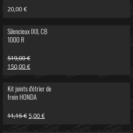
20,00
€
Silencieux IXIL CB
1000 R
519,00
€
Le
Le
150,00
€
prix
prix
initial
actuel
Kit joints d'étrier de
était :
est :
frein HONDA
519,00 €.
150,00 €.
Le
Le
11,15
€
5,00
€
prix
prix
initial
actuel