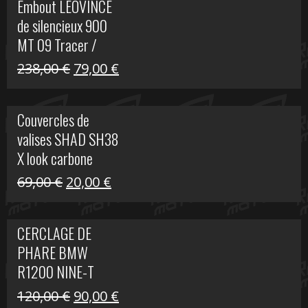
Embout LEOVINCE
était :
est :
de silencieux 900
523,00 €.
199,00 €.
MT 09 Tracer /
Tracer GT
Le
Le
238,00
€
79,00
€
prix
prix
initial
actuel
Couvercles de
était :
est :
valises SHAD SH38
238,00 €.
79,00 €.
X look carbone
Le
Le
69,00
€
20,00
€
prix
prix
initial
actuel
CERCLAGE DE
était :
est :
PHARE BMW
69,00 €.
20,00 €.
R1200 NINE-T
Le
Le
120,00
€
90,00
€