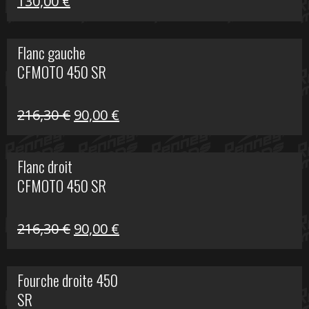
Le
Le
130,00
€
prix
prix
initial
actuel
Flanc gauche
était :
est :
CFMOTO 450 SR
218,50 €.
130,00 €.
Le
Le
216,30
€
90,00
€
prix
prix
initial
actuel
Flanc droit
était :
est :
CFMOTO 450 SR
216,30 €.
90,00 €.
Le
Le
216,30
€
90,00
€
prix
prix
initial
actuel
Fourche droite 450
était :
est :
SR
216,30 €.
90,00 €.