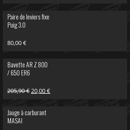
prix
prix
initial
actuel
Paire de leviers fixe
était :
est :
Puig 3.0
120,00 €.
90,00 €.
80,00
€
Bavette AR Z 800
/ 650 ER6
Le
Le
205,90
€
20,00
€
prix
prix
initial
actuel
Jauge à carburant
était :
est :
MASAI
205,90 €.
20,00 €.