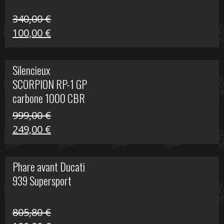
340,00
€
Le
Le
100,00
€
prix
prix
initial
actuel
Silencieux
était :
est :
SCORPION RP-1 GP
340,00 €.
100,00 €.
carbone 1000 CBR
RR
999,00
€
Le
Le
249,00
€
prix
prix
initial
actuel
Phare avant Ducati
était :
est :
939 Supersport
999,00 €.
249,00 €.
805,80
€