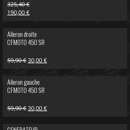
325,40
€
Le
Le
190,00
€
prix
prix
initial
actuel
Aileron droite
était :
est :
CFMOTO 450 SR
325,40 €.
190,00 €.
Le
Le
59,90
€
30,00
€
prix
prix
initial
actuel
Aileron gauche
était :
est :
CFMOTO 450 SR
59,90 €.
30,00 €.
Le
Le
59,90
€
30,00
€
prix
prix
initial
actuel
GENERATEUR