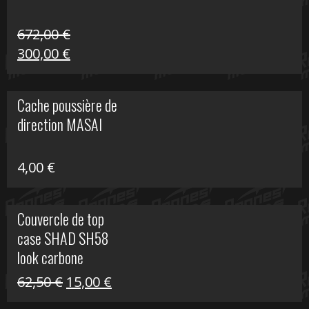
672,00
€
Le
Le
300,00
€
prix
prix
initial
actuel
Cache poussière de
était :
est :
direction MASAI
672,00 €.
300,00 €.
4,00
€
Couvercle de top
case SHAD SH58
look carbone
Le
Le
62,50
€
15,00
€
prix
prix