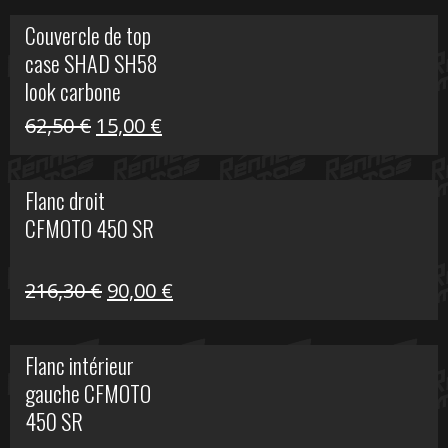
Couvercle de top
case SHAD SH58
look carbone
Le
Le
62,50
€
15,00
€
prix
prix
initial
actuel
Flanc droit
était :
est :
CFMOTO 450 SR
62,50 €.
15,00 €.
Le
Le
216,30
€
90,00
€
prix
prix
initial
actuel
Flanc intérieur
était :
est :
gauche CFMOTO
216,30 €.
90,00 €.
450 SR