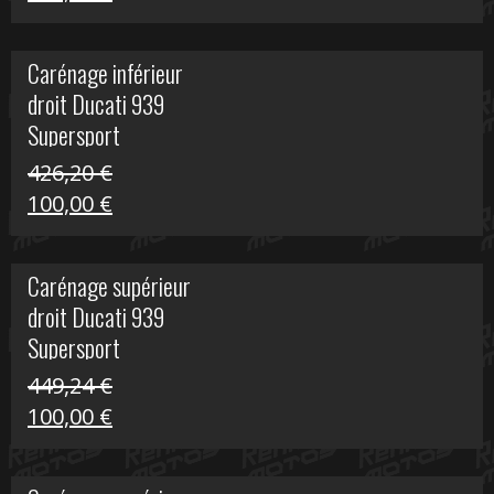
prix
prix
initial
actuel
Carénage inférieur
était :
est :
droit Ducati 939
216,95 €.
100,00 €.
Supersport
426,20
€
Le
Le
100,00
€
prix
prix
initial
actuel
Carénage supérieur
était :
est :
droit Ducati 939
426,20 €.
100,00 €.
Supersport
449,24
€
Le
Le
100,00
€
prix
prix
initial
actuel