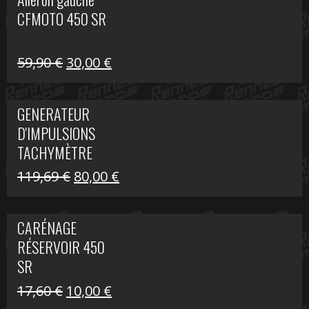
était :
est :
CFMOTO 450 SR
59,90 €.
30,00 €.
Le
Le
59,90
€
30,00
€
prix
prix
initial
actuel
GENERATEUR
était :
est :
D'IMPULSIONS
59,90 €.
30,00 €.
TACHYMÈTRE
R1200 C
Le
Le
119,69
€
80,00
€
prix
prix
initial
actuel
CARÉNAGE
était :
est :
RÉSERVOIR 450
119,69 €.
80,00 €.
SR
Le
Le
17,60
€
10,00
€