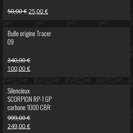
Le
Le
50,00
€
25,00
€
prix
prix
initial
actuel
Bulle origine Tracer
était :
est :
09
50,00 €.
25,00 €.
340,00
€
Le
Le
100,00
€
prix
prix
initial
actuel
Silencieux
était :
est :
SCORPION RP-1 GP
340,00 €.
100,00 €.
carbone 1000 CBR
RR
999,00
€
Le
Le
249,00
€