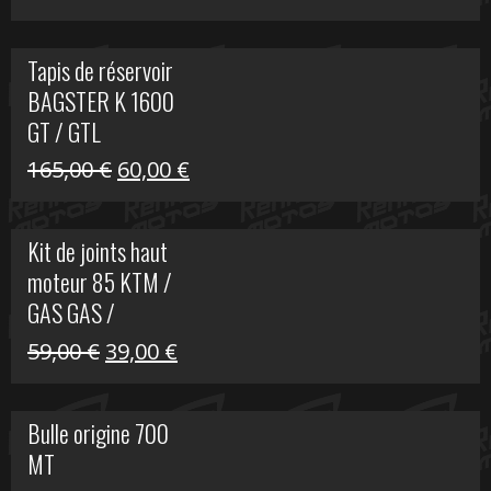
prix
prix
initial
actuel
Tapis de réservoir
était :
est :
BAGSTER K 1600
63,00 €.
15,00 €.
GT / GTL
Le
Le
165,00
€
60,00
€
prix
prix
initial
actuel
Kit de joints haut
était :
est :
moteur 85 KTM /
165,00 €.
60,00 €.
GAS GAS /
HUSQVARNA
Le
Le
59,00
€
39,00
€
prix
prix
initial
actuel
Bulle origine 700
était :
est :
MT
59,00 €.
39,00 €.