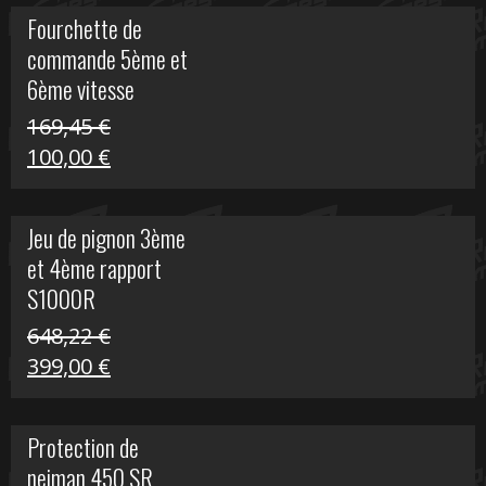
initial
actuel
Fourchette de
était :
est :
commande 5ème et
29,17 €.
15,00 €.
6ème vitesse
S1000R
169,45
€
Le
Le
100,00
€
prix
prix
initial
actuel
Jeu de pignon 3ème
était :
est :
et 4ème rapport
169,45 €.
100,00 €.
S1000R
648,22
€
Le
Le
399,00
€
prix
prix
initial
actuel
Protection de
était :
est :
neiman 450 SR