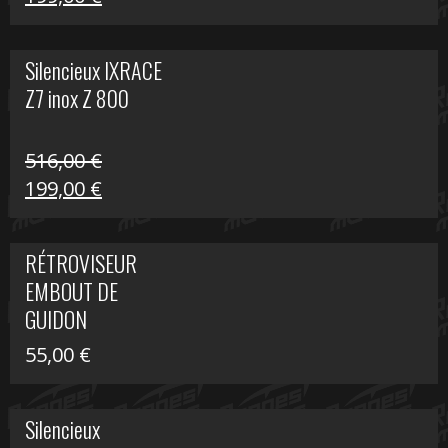
prix
prix
initial
actuel
Silencieux IXRACE
était :
est :
Z7 inox Z 800
516,00 €.
199,00 €.
516,00
€
Le
Le
199,00
€
prix
prix
initial
actuel
RÉTROVISEUR
était :
est :
EMBOUT DE
516,00 €.
199,00 €.
GUIDON
55,00
€
Silencieux