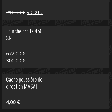
Le
Le
216,30
€
90,00
€
prix
prix
initial
actuel
Fourche droite 450
était :
est :
SR
216,30 €.
90,00 €.
672,00
€
Le
Le
300,00
€
prix
prix
initial
actuel
Cache poussière de
était :
est :
direction MASAI
672,00 €.
300,00 €.
4,00
€