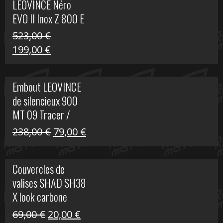
LEOVINCE Néro
EVO II Inox Z 800 E
523,00
€
Le
Le
199,00
€
prix
prix
initial
actuel
Embout LEOVINCE
était :
est :
de silencieux 900
523,00 €.
199,00 €.
MT 09 Tracer /
Tracer GT
Le
Le
238,00
€
79,00
€
prix
prix
initial
actuel
Couvercles de
était :
est :
valises SHAD SH38
238,00 €.
79,00 €.
X look carbone
Le
Le
69,00
€
20,00
€