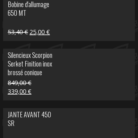
Bobine d'allumage
était :
est :
650 MT
32,40 €.
25,00 €.
Le
Le
53,40
€
25,00
€
prix
prix
initial
actuel
Silencieux Scorpion
était :
est :
Serket Finition inox
53,40 €.
25,00 €.
brossé conique
double Z 1000
849,00
€
Le
Le
339,00
€
prix
prix
initial
actuel
JANTE AVANT 450
était :
est :
SR
849,00 €.
339,00 €.