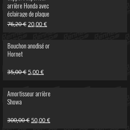
arrière Honda avec
40,90 €.
10,00 €.
éclairage de plaque
Le
Le
76,20
€
20,00
€
prix
prix
initial
actuel
Bouchon anodisé or
était :
est :
Hornet
76,20 €.
20,00 €.
Le
Le
35,00
€
5,00
€
prix
prix
initial
actuel
Amortisseur arrière
était :
est :
Showa
35,00 €.
5,00 €.
Le
Le
300,00
€
50,00
€
prix
prix