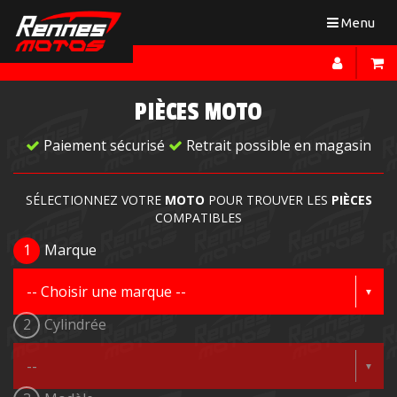
Toggle
Menu
navigation
PIÈCES MOTO
Paiement sécurisé
Retrait possible en magasin
SÉLECTIONNEZ VOTRE
MOTO
POUR TROUVER LES
PIÈCES
COMPATIBLES
1
Marque
2
Cylindrée