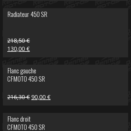
prix
prix
initial
actuel
Radiateur 450 SR
était :
est :
17,60 €.
10,00 €.
218,50
€
Le
Le
130,00
€
prix
prix
initial
actuel
Flanc gauche
était :
est :
CFMOTO 450 SR
218,50 €.
130,00 €.
Le
Le
216,30
€
90,00
€
prix
prix
initial
actuel
Flanc droit
était :
est :
CFMOTO 450 SR
216,30 €.
90,00 €.