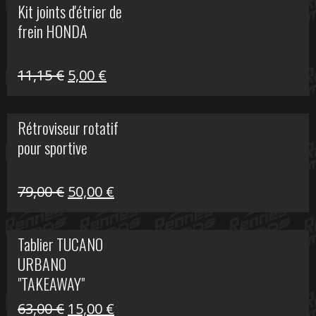
Kit joints d'étrier de
était :
est :
frein HONDA
519,00 €.
150,00 €.
Le
Le
11,15
€
5,00
€
prix
prix
initial
actuel
Rétroviseur rotatif
était :
est :
pour sportive
11,15 €.
5,00 €.
Le
Le
79,00
€
50,00
€
prix
prix
initial
actuel
Tablier TUCANO
était :
est :
URBANO
79,00 €.
50,00 €.
"TAKEAWAY"
Le
Le
63,00
€
15,00
€