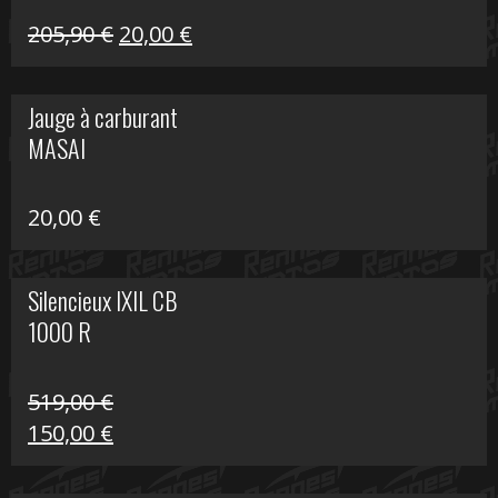
Le
Le
205,90
€
20,00
€
prix
prix
initial
actuel
Jauge à carburant
était :
est :
MASAI
205,90 €.
20,00 €.
20,00
€
Silencieux IXIL CB
1000 R
519,00
€
Le
Le
150,00
€
prix
prix
initial
actuel