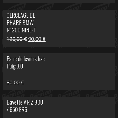
prix
prix
initial
actuel
CERCLAGE DE
était :
est :
PHARE BMW
69,00 €.
20,00 €.
R1200 NINE-T
Le
Le
120,00
€
90,00
€
prix
prix
initial
actuel
Paire de leviers fixe
était :
est :
Puig 3.0
120,00 €.
90,00 €.
80,00
€
Bavette AR Z 800
/ 650 ER6