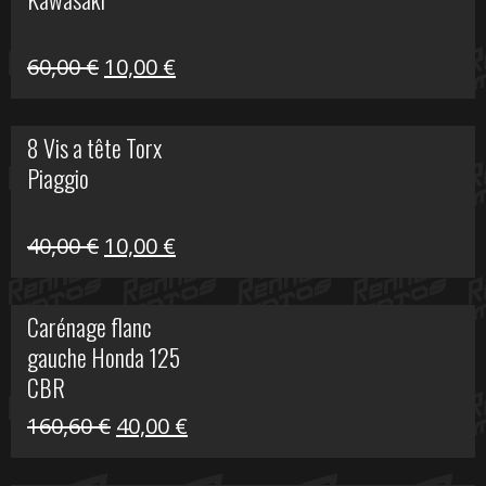
99,00 €.
20,00 €.
Le
Le
60,00
€
10,00
€
prix
prix
initial
actuel
8 Vis a tête Torx
était :
est :
Piaggio
60,00 €.
10,00 €.
Le
Le
40,00
€
10,00
€
prix
prix
initial
actuel
Carénage flanc
était :
est :
gauche Honda 125
40,00 €.
10,00 €.
CBR
Le
Le
160,60
€
40,00
€
prix
prix
initial
actuel