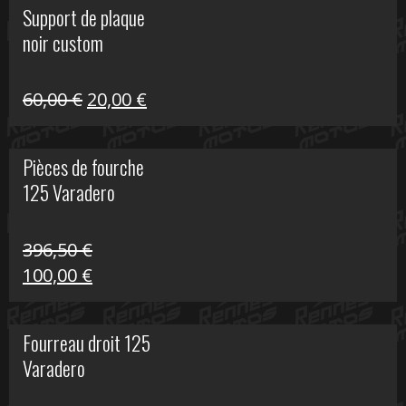
Support de plaque
était :
est :
noir custom
160,60 €.
40,00 €.
Le
Le
60,00
€
20,00
€
prix
prix
initial
actuel
Pièces de fourche
était :
est :
125 Varadero
60,00 €.
20,00 €.
396,50
€
Le
Le
100,00
€
prix
prix
initial
actuel
Fourreau droit 125
était :
est :
Varadero
396,50 €.
100,00 €.