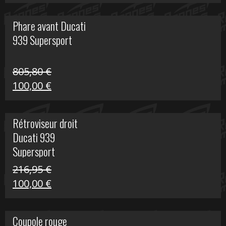
prix
prix
initial
actuel
Phare avant Ducati
était :
est :
939 Supersport
999,00 €.
249,00 €.
805,80
€
Le
Le
100,00
€
prix
prix
initial
actuel
Rétroviseur droit
était :
est :
Ducati 939
805,80 €.
100,00 €.
Supersport
216,95
€
Le
Le
100,00
€
prix
prix
initial
actuel
Coupole rouge
était :
est :