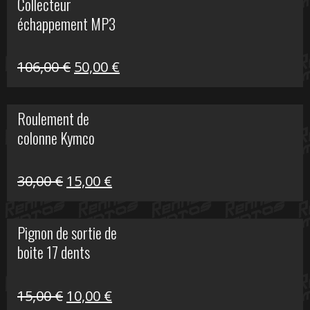
Collecteur
était :
est :
échappement MP3
600,00 €.
150,00 €.
Le
Le
106,00
€
50,00
€
prix
prix
initial
actuel
Roulement de
était :
est :
colonne Kymco
106,00 €.
50,00 €.
Le
Le
30,00
€
15,00
€
prix
prix
initial
actuel
Pignon de sortie de
était :
est :
boite 17 dents
30,00 €.
15,00 €.
Le
Le
15,00
€
10,00
€