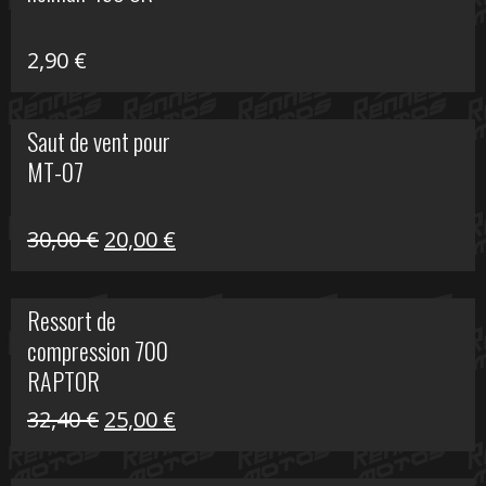
648,22 €.
399,00 €.
2,90
€
Saut de vent pour
MT-07
Le
Le
30,00
€
20,00
€
prix
prix
initial
actuel
Ressort de
était :
est :
compression 700
30,00 €.
20,00 €.
RAPTOR
Le
Le
32,40
€
25,00
€
prix
prix
initial
actuel