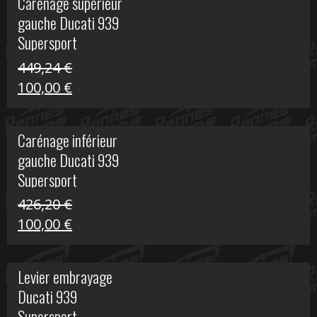
Carénage supérieur
était :
est :
gauche Ducati 939
449,24 €.
100,00 €.
Supersport
449,24
€
Le
Le
100,00
€
prix
prix
initial
actuel
Carénage inférieur
était :
est :
gauche Ducati 939
449,24 €.
100,00 €.
Supersport
426,20
€
Le
Le
100,00
€
prix
prix
initial
actuel
Levier embrayage
était :
est :
Ducati 939
426,20 €.
100,00 €.
Supersport