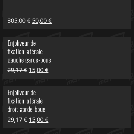
209,00 €.
80,00 €.
Le
Le
305,00
€
50,00
€
prix
prix
initial
actuel
Enjoliveur de
était :
est :
fixation latérale
305,00 €.
50,00 €.
gauche garde-boue
arrière Vulcan S
Le
Le
29,17
€
15,00
€
prix
prix
initial
actuel
Enjoliveur de
était :
est :
fixation latérale
29,17 €.
15,00 €.
droit garde-boue
arrière pour Vulcan
Le
Le
29,17
€
15,00
€
S
prix
prix