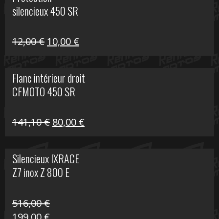
était :
est :
silencieux 450 SR
75,30 €.
30,00 €.
Le
Le
12,00
€
10,00
€
prix
prix
initial
actuel
Flanc intérieur droit
était :
est :
CFMOTO 450 SR
12,00 €.
10,00 €.
Le
Le
141,10
€
80,00
€
prix
prix
initial
actuel
Silencieux IXRACE
était :
est :
Z7 inox Z 800 E
141,10 €.
80,00 €.
516,00
€
Le
Le
199,00
€