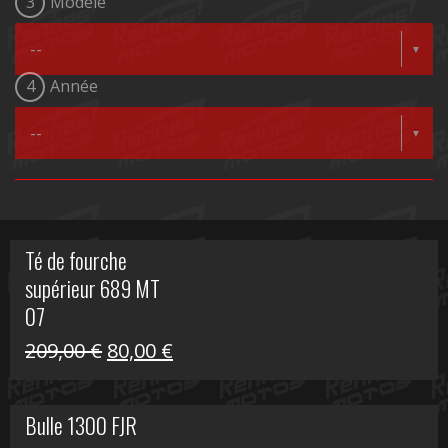
3
Modèle
4
Année
Té de fourche
supérieur 689 MT
07
Le
Le
209,00
€
80,00
€
prix
prix
initial
actuel
Bulle 1300 FJR
était :
est :