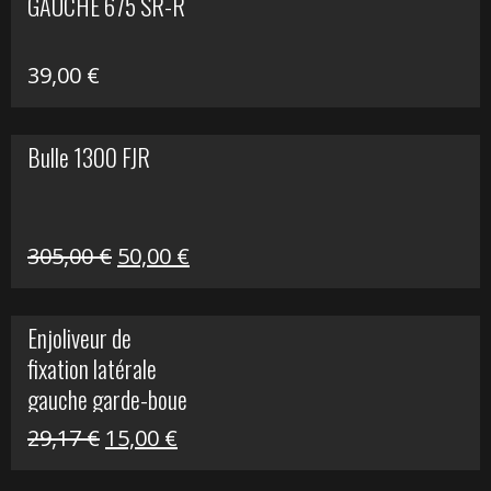
GAUCHE 675 SR-R
39,00
€
Bulle 1300 FJR
Le
Le
305,00
€
50,00
€
prix
prix
initial
actuel
Enjoliveur de
était :
est :
fixation latérale
305,00 €.
50,00 €.
gauche garde-boue
arrière Vulcan S
Le
Le
29,17
€
15,00
€
prix
prix