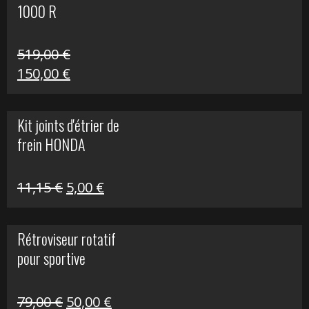
1000 R
519,00
€
Le
Le
150,00
€
prix
prix
initial
actuel
Kit joints d'étrier de
était :
est :
frein HONDA
519,00 €.
150,00 €.
Le
Le
11,15
€
5,00
€
prix
prix
initial
actuel
Rétroviseur rotatif
était :
est :
pour sportive
11,15 €.
5,00 €.
Le
Le
79,00
€
50,00
€