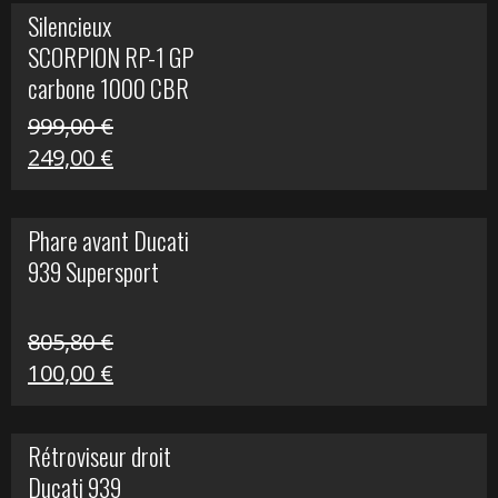
initial
actuel
Silencieux
était :
est :
SCORPION RP-1 GP
340,00 €.
100,00 €.
carbone 1000 CBR
RR
999,00
€
Le
Le
249,00
€
prix
prix
initial
actuel
Phare avant Ducati
était :
est :
939 Supersport
999,00 €.
249,00 €.
805,80
€
Le
Le
100,00
€
prix
prix
initial
actuel
Rétroviseur droit
était :
est :
Ducati 939
805,80 €.
100,00 €.