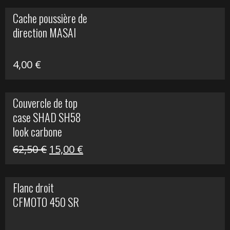
initial
actuel
Cache poussière de
était :
est :
direction MASAI
672,00 €.
300,00 €.
4,00
€
Couvercle de top
case SHAD SH58
look carbone
Le
Le
62,50
€
15,00
€
prix
prix
initial
actuel
Flanc droit
était :
est :
CFMOTO 450 SR
62,50 €.
15,00 €.