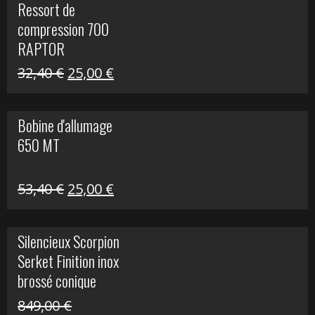
Ressort de
était :
est :
compression 700
30,00 €.
20,00 €.
RAPTOR
Le
Le
32,40
€
25,00
€
prix
prix
initial
actuel
Bobine d'allumage
était :
est :
650 MT
32,40 €.
25,00 €.
Le
Le
53,40
€
25,00
€
prix
prix
initial
actuel
Silencieux Scorpion
était :
est :
Serket Finition inox
53,40 €.
25,00 €.
brossé conique
double Z 1000
849,00
€