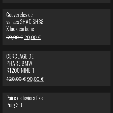
prix
prix
initial
actuel
Couvercles de
était :
est :
valises SHAD SH38
238,00 €.
79,00 €.
X look carbone
Le
Le
69,00
€
20,00
€
prix
prix
initial
actuel
CERCLAGE DE
était :
est :
PHARE BMW
69,00 €.
20,00 €.
R1200 NINE-T
Le
Le
120,00
€
90,00
€
prix
prix
initial
actuel
Paire de leviers fixe
était :
est :
Puig 3.0
120,00 €.
90,00 €.