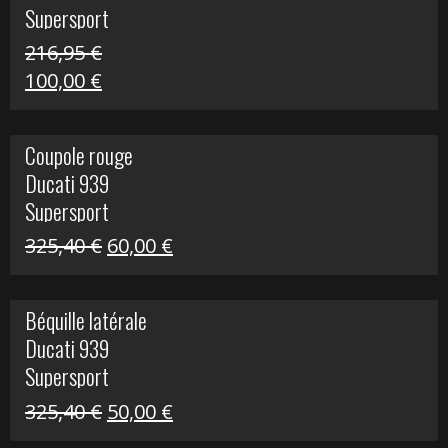
Supersport
216,95
€
Le
Le
100,00
€
prix
prix
initial
actuel
Coupole rouge
était :
est :
Ducati 939
216,95 €.
100,00 €.
Supersport
Le
Le
325,40
€
60,00
€
prix
prix
initial
actuel
Béquille latérale
était :
est :
Ducati 939
325,40 €.
60,00 €.
Supersport
Le
Le
325,40
€
50,00
€
prix
prix