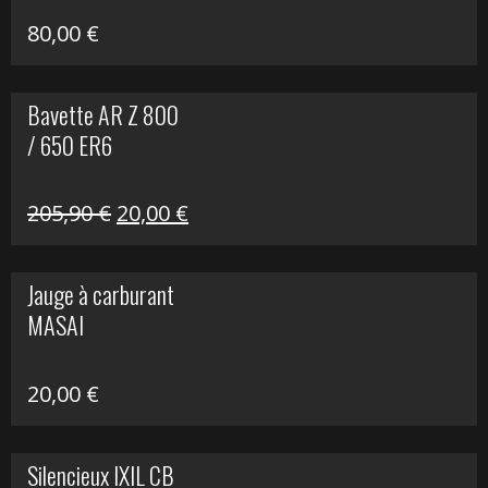
80,00
€
Bavette AR Z 800
/ 650 ER6
Le
Le
205,90
€
20,00
€
prix
prix
initial
actuel
Jauge à carburant
était :
est :
MASAI
205,90 €.
20,00 €.
20,00
€
Silencieux IXIL CB