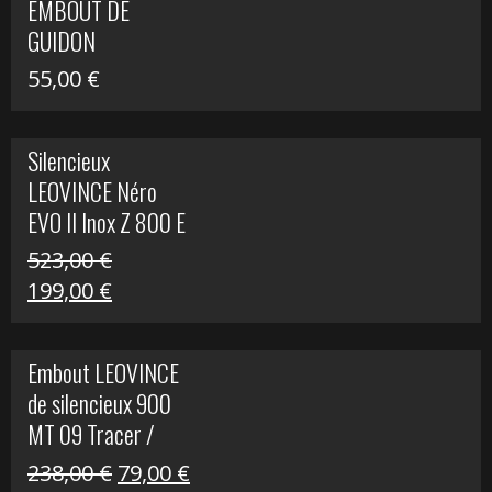
EMBOUT DE
516,00 €.
199,00 €.
GUIDON
55,00
€
Silencieux
LEOVINCE Néro
EVO II Inox Z 800 E
523,00
€
Le
Le
199,00
€
prix
prix
initial
actuel
Embout LEOVINCE
était :
est :
de silencieux 900
523,00 €.
199,00 €.
MT 09 Tracer /
Tracer GT
Le
Le
238,00
€
79,00
€