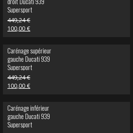
droit Ducati 939
426,20 €.
100,00 €.
Supersport
449,24
€
Le
Le
100,00
€
prix
prix
initial
actuel
Carénage supérieur
était :
est :
gauche Ducati 939
449,24 €.
100,00 €.
Supersport
449,24
€
Le
Le
100,00
€
prix
prix
initial
actuel
Carénage inférieur
était :
est :
gauche Ducati 939
449,24 €.
100,00 €.
Supersport