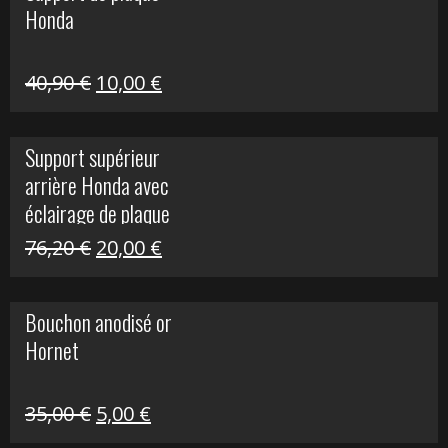
Honda
22,30 €.
5,00 €.
Le
Le
40,90
€
10,00
€
prix
prix
initial
actuel
Support supérieur
était :
est :
arrière Honda avec
40,90 €.
10,00 €.
éclairage de plaque
Le
Le
76,20
€
20,00
€
prix
prix
initial
actuel
Bouchon anodisé or
était :
est :
Hornet
76,20 €.
20,00 €.
Le
Le
35,00
€
5,00
€
prix
prix