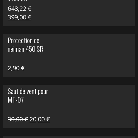
648,22
€
Le
Le
399,00
€
prix
prix
initial
actuel
Protection de
était :
est :
neiman 450 SR
648,22 €.
399,00 €.
2,90
€
Saut de vent pour
MT-07
Le
Le
30,00
€
20,00
€
prix
prix
initial
actuel