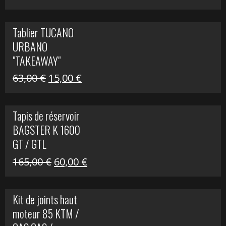
prix
prix
initial
actuel
Tablier TUCANO
était :
est :
URBANO
79,00 €.
50,00 €.
"TAKEAWAY"
Le
Le
63,00
€
15,00
€
prix
prix
initial
actuel
Tapis de réservoir
était :
est :
BAGSTER K 1600
63,00 €.
15,00 €.
GT / GTL
Le
Le
165,00
€
60,00
€
prix
prix
initial
actuel
Kit de joints haut
était :
est :
moteur 85 KTM /
165,00 €.
60,00 €.