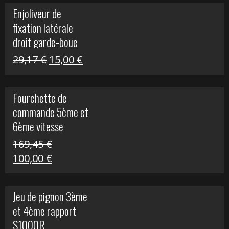
initial
actuel
Enjoliveur de
était :
est :
fixation latérale
29,17 €.
15,00 €.
droit garde-boue
arrière pour Vulcan
Le
Le
29,17
€
15,00
€
S
prix
prix
initial
actuel
Fourchette de
était :
est :
commande 5ème et
29,17 €.
15,00 €.
6ème vitesse
S1000R
169,45
€
Le
Le
100,00
€
prix
prix
initial
actuel
Jeu de pignon 3ème
était :
est :
et 4ème rapport
169,45 €.
100,00 €.
S1000R