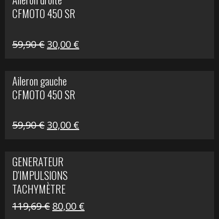
était :
est :
CFMOTO 450 SR
325,40 €.
190,00 €.
Le
Le
59,90
€
30,00
€
prix
prix
initial
actuel
Aileron gauche
était :
est :
CFMOTO 450 SR
59,90 €.
30,00 €.
Le
Le
59,90
€
30,00
€
prix
prix
initial
actuel
GENERATEUR
était :
est :
D'IMPULSIONS
59,90 €.
30,00 €.
TACHYMÈTRE
R1200 C
Le
Le
119,69
€
80,00
€