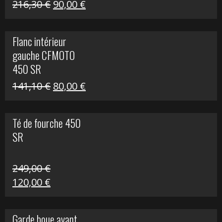
Le
Le
216,30
€
90,00
€
prix
prix
initial
actuel
Flanc intérieur
était :
est :
gauche CFMOTO
216,30 €.
90,00 €.
450 SR
Le
Le
141,10
€
80,00
€
prix
prix
initial
actuel
Té de fourche 450
était :
est :
SR
141,10 €.
80,00 €.
249,00
€
Le
Le
120,00
€
prix
prix
initial
actuel
Garde boue avant