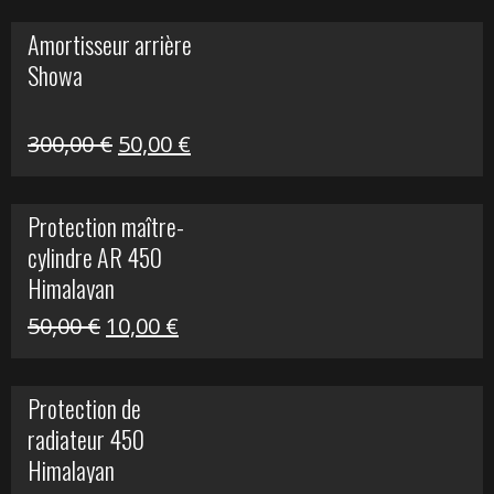
initial
actuel
Amortisseur arrière
était :
est :
Showa
35,00 €.
5,00 €.
Le
Le
300,00
€
50,00
€
prix
prix
initial
actuel
Protection maître-
était :
est :
cylindre AR 450
300,00 €.
50,00 €.
Himalayan
Le
Le
50,00
€
10,00
€
prix
prix
initial
actuel
Protection de
était :
est :
radiateur 450
50,00 €.
10,00 €.
Himalayan