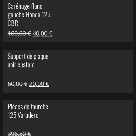
Carénage flanc
était :
est :
gauche Honda 125
40,00 €.
10,00 €.
CBR
Le
Le
160,60
€
40,00
€
prix
prix
initial
actuel
Support de plaque
était :
est :
noir custom
160,60 €.
40,00 €.
Le
Le
60,00
€
20,00
€
prix
prix
initial
actuel
Pièces de fourche
était :
est :
125 Varadero
60,00 €.
20,00 €.
396,50
€