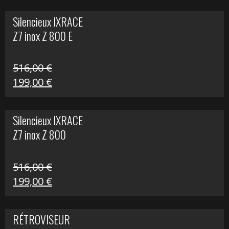
initial
actuel
Silencieux IXRACE
était :
est :
Z7 inox Z 800 E
141,10 €.
80,00 €.
516,00
€
Le
Le
199,00
€
prix
prix
initial
actuel
Silencieux IXRACE
était :
est :
Z7 inox Z 800
516,00 €.
199,00 €.
516,00
€
Le
Le
199,00
€
prix
prix
initial
actuel
RÉTROVISEUR
était :
est :