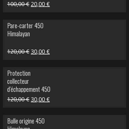
Le
Le
100,00
€
20,00
€
prix
prix
initial
actuel
Pare-carter 450
était :
est :
Himalayan
100,00 €.
20,00 €.
Le
Le
120,00
€
30,00
€
prix
prix
initial
actuel
Protection
était :
est :
collecteur
120,00 €.
30,00 €.
d’échappement 450
Himalayan
Le
Le
120,00
€
30,00
€
prix
prix
initial
actuel
Bulle origine 450
était :
est :
Himalayan