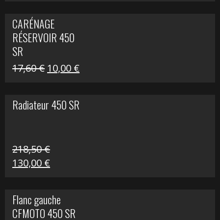
prix
prix
initial
actuel
CARÉNAGE
était :
est :
RÉSERVOIR 450
119,69 €.
80,00 €.
SR
Le
Le
17,60
€
10,00
€
prix
prix
initial
actuel
Radiateur 450 SR
était :
est :
17,60 €.
10,00 €.
218,50
€
Le
Le
130,00
€
prix
prix
initial
actuel
Flanc gauche
était :
est :
CFMOTO 450 SR
218,50 €.
130,00 €.