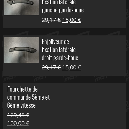
fixation latérale
305,00 €.
50,00 €.
gauche garde-boue
arrière Vulcan S
Le
Le
29,17
€
15,00
€
prix
prix
initial
actuel
Enjoliveur de
était :
est :
fixation latérale
29,17 €.
15,00 €.
droit garde-boue
arrière pour Vulcan
Le
Le
29,17
€
15,00
€
S
prix
prix
initial
actuel
Fourchette de
était :
est :
commande 5ème et
29,17 €.
15,00 €.
6ème vitesse
S1000R
169,45
€
Le
Le
100,00
€