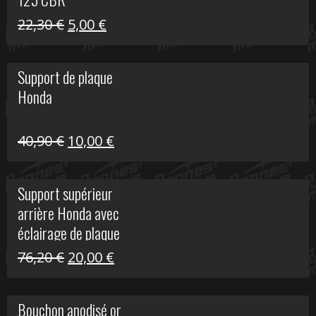
Le
Le
22,30
€
5,00
€
prix
prix
initial
actuel
Support de plaque
était :
est :
Honda
22,30 €.
5,00 €.
Le
Le
40,90
€
10,00
€
prix
prix
initial
actuel
Support supérieur
était :
est :
arrière Honda avec
40,90 €.
10,00 €.
éclairage de plaque
Le
Le
76,20
€
20,00
€
prix
prix
initial
actuel
Bouchon anodisé or
était :
est :