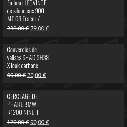
Embout LEOVINCE
était :
est :
de silencieux 900
523,00 €.
199,00 €.
MT 09 Tracer /
Tracer GT
Le
Le
238,00
€
79,00
€
prix
prix
initial
actuel
Couvercles de
était :
est :
valises SHAD SH38
238,00 €.
79,00 €.
X look carbone
Le
Le
69,00
€
20,00
€
prix
prix
initial
actuel
CERCLAGE DE
était :
est :
PHARE BMW
69,00 €.
20,00 €.
R1200 NINE-T
Le
Le
120,00
€
90,00
€