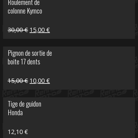
Roulement de
était :
est :
colonne Kymco
106,00 €.
50,00 €.
Le
Le
30,00
€
15,00
€
prix
prix
initial
actuel
Pignon de sortie de
était :
est :
boite 17 dents
30,00 €.
15,00 €.
Le
Le
15,00
€
10,00
€
prix
prix
initial
actuel
Tige de guidon
était :
est :
Honda
15,00 €.
10,00 €.
12,10
€