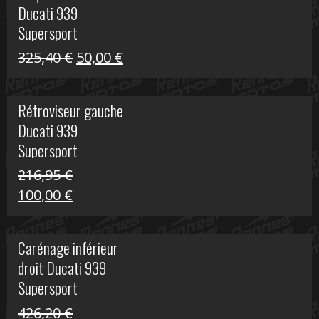
Ducati 939
325,40 €.
60,00 €.
Supersport
Le
Le
325,40
€
50,00
€
prix
prix
initial
actuel
Rétroviseur gauche
était :
est :
Ducati 939
325,40 €.
50,00 €.
Supersport
216,95
€
Le
Le
100,00
€
prix
prix
initial
actuel
Carénage inférieur
était :
est :
droit Ducati 939
216,95 €.
100,00 €.
Supersport
426,20
€