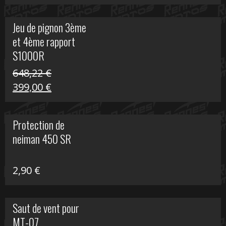
prix
prix
initial
actuel
Jeu de pignon 3ème
était :
est :
et 4ème rapport
169,45 €.
100,00 €.
S1000R
648,22
€
Le
Le
399,00
€
prix
prix
initial
actuel
Protection de
était :
est :
neiman 450 SR
648,22 €.
399,00 €.
2,90
€
Saut de vent pour
MT-07