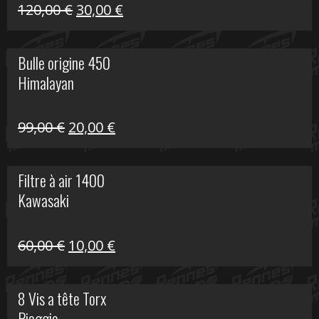
Himalayan
Le
Le
120,00
€
30,00
€
prix
prix
initial
actuel
Bulle origine 450
était :
est :
Himalayan
120,00 €.
30,00 €.
Le
Le
99,00
€
20,00
€
prix
prix
initial
actuel
Filtre à air 1400
était :
est :
Kawasaki
99,00 €.
20,00 €.
Le
Le
60,00
€
10,00
€
prix
prix
initial
actuel
8 Vis a tête Torx
était :
est :
Piaggio