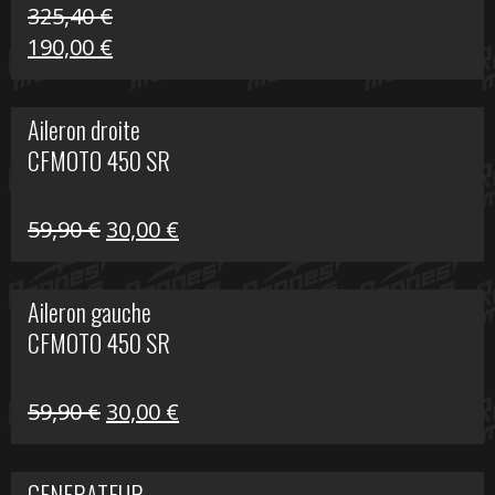
325,40
€
Le
Le
190,00
€
prix
prix
initial
actuel
Aileron droite
était :
est :
CFMOTO 450 SR
325,40 €.
190,00 €.
Le
Le
59,90
€
30,00
€
prix
prix
initial
actuel
Aileron gauche
était :
est :
CFMOTO 450 SR
59,90 €.
30,00 €.
Le
Le
59,90
€
30,00
€
prix
prix
initial
actuel
GENERATEUR