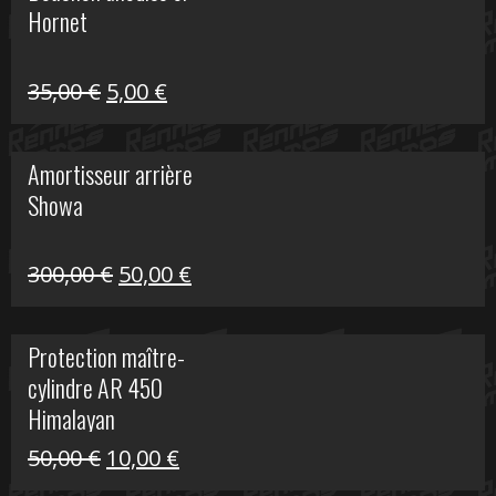
Hornet
76,20 €.
20,00 €.
Le
Le
35,00
€
5,00
€
prix
prix
initial
actuel
Amortisseur arrière
était :
est :
Showa
35,00 €.
5,00 €.
Le
Le
300,00
€
50,00
€
prix
prix
initial
actuel
Protection maître-
était :
est :
cylindre AR 450
300,00 €.
50,00 €.
Himalayan
Le
Le
50,00
€
10,00
€
prix
prix