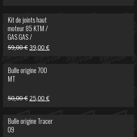
prix
prix
initial
actuel
Kit de joints haut
était :
est :
moteur 85 KTM /
165,00 €.
60,00 €.
GAS GAS /
HUSQVARNA
Le
Le
59,00
€
39,00
€
prix
prix
initial
actuel
Bulle origine 700
était :
est :
MT
59,00 €.
39,00 €.
Le
Le
50,00
€
25,00
€
prix
prix
initial
actuel
Bulle origine Tracer
était :
est :
09
50,00 €.
25,00 €.