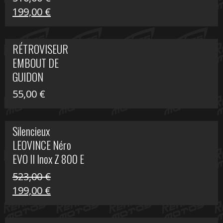
Le
Le
199,00
€
prix
prix
initial
actuel
RÉTROVISEUR
était :
est :
EMBOUT DE
516,00 €.
199,00 €.
GUIDON
55,00
€
Silencieux
LEOVINCE Néro
EVO II Inox Z 800 E
523,00
€
Le
Le
199,00
€
prix
prix
initial
actuel