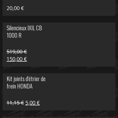
20,00
€
Silencieux IXIL CB
1000 R
519,00
€
Le
Le
150,00
€
prix
prix
initial
actuel
Kit joints d'étrier de
était :
est :
frein HONDA
519,00 €.
150,00 €.
Le
Le
11,15
€
5,00
€
prix
prix
initial
actuel