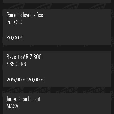
prix
prix
initial
actuel
Paire de leviers fixe
était :
est :
Puig 3.0
120,00 €.
90,00 €.
80,00
€
Bavette AR Z 800
/ 650 ER6
Le
Le
205,90
€
20,00
€
prix
prix
initial
actuel
Jauge à carburant
était :
est :
MASAI
205,90 €.
20,00 €.