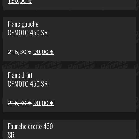
Le
Le
130,00
€
prix
prix
initial
actuel
Flanc gauche
était :
est :
CFMOTO 450 SR
218,50 €.
130,00 €.
Le
Le
216,30
€
90,00
€
prix
prix
initial
actuel
Flanc droit
était :
est :
CFMOTO 450 SR
216,30 €.
90,00 €.
Le
Le
216,30
€
90,00
€
prix
prix
initial
actuel
Fourche droite 450
était :
est :
SR
216,30 €.
90,00 €.