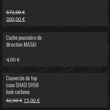
672,00
€
Le
Le
300,00
€
prix
prix
initial
actuel
Cache poussière de
était :
est :
direction MASAI
672,00 €.
300,00 €.
4,00
€
Couvercle de top
case SHAD SH58
look carbone
Le
Le
62,50
€
15,00
€
prix
prix