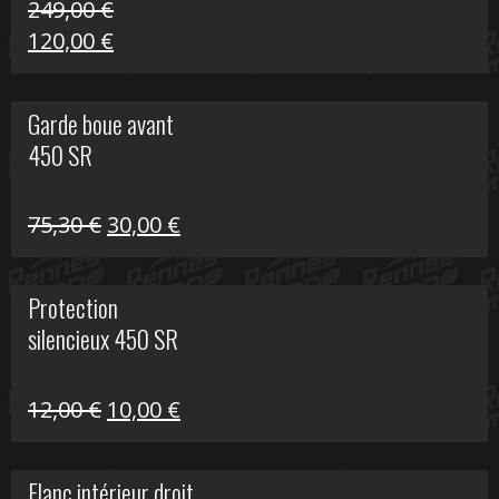
249,00
€
Le
Le
120,00
€
prix
prix
initial
actuel
Garde boue avant
était :
est :
450 SR
249,00 €.
120,00 €.
Le
Le
75,30
€
30,00
€
prix
prix
initial
actuel
Protection
était :
est :
silencieux 450 SR
75,30 €.
30,00 €.
Le
Le
12,00
€
10,00
€
prix
prix
initial
actuel
Flanc intérieur droit