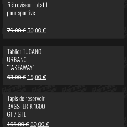
Rétroviseur rotatif
était :
est :
pour sportive
11,15 €.
5,00 €.
Le
Le
79,00
€
50,00
€
prix
prix
initial
actuel
Tablier TUCANO
était :
est :
URBANO
79,00 €.
50,00 €.
"TAKEAWAY"
Le
Le
63,00
€
15,00
€
prix
prix
initial
actuel
Tapis de réservoir
était :
est :
BAGSTER K 1600
63,00 €.
15,00 €.
GT / GTL
Le
Le
165,00
€
60,00
€