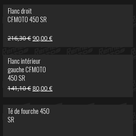
initial
actuel
Flanc droit
était :
est :
CFMOTO 450 SR
62,50 €.
15,00 €.
Le
Le
216,30
€
90,00
€
prix
prix
initial
actuel
Flanc intérieur
était :
est :
gauche CFMOTO
216,30 €.
90,00 €.
450 SR
Le
Le
141,10
€
80,00
€
prix
prix
initial
actuel
Té de fourche 450
était :
est :
SR
141,10 €.
80,00 €.