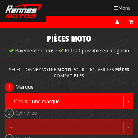
Toggle
Menu
navigation
PIÈCES MOTO
Paiement sécurisé
Retrait possible en magasin
SÉLECTIONNEZ VOTRE
MOTO
POUR TROUVER LES
PIÈCES
COMPATIBLES
1
Marque
2
Cylindrée