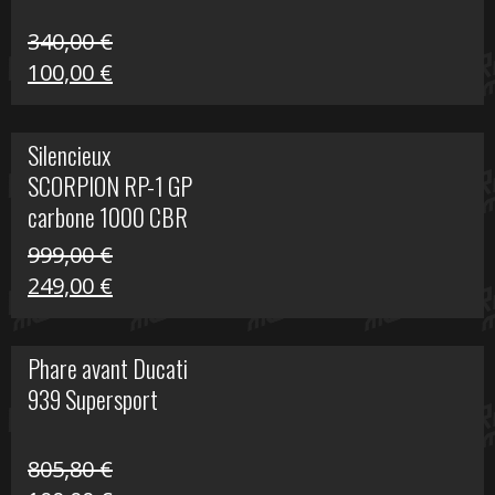
340,00
€
Le
Le
100,00
€
prix
prix
initial
actuel
Silencieux
était :
est :
SCORPION RP-1 GP
340,00 €.
100,00 €.
carbone 1000 CBR
RR
999,00
€
Le
Le
249,00
€
prix
prix
initial
actuel
Phare avant Ducati
était :
est :
939 Supersport
999,00 €.
249,00 €.
805,80
€