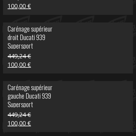
Le
Le
100,00
€
prix
prix
initial
actuel
Carénage supérieur
était :
est :
droit Ducati 939
426,20 €.
100,00 €.
Supersport
449,24
€
Le
Le
100,00
€
prix
prix
initial
actuel
Carénage supérieur
était :
est :
gauche Ducati 939
449,24 €.
100,00 €.
Supersport
449,24
€
Le
Le
100,00
€
prix
prix