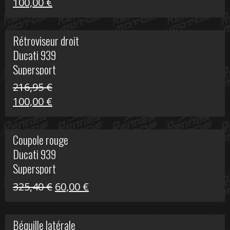
Le
Le
100,00
€
prix
prix
initial
actuel
Rétroviseur droit
était :
est :
Ducati 939
805,80 €.
100,00 €.
Supersport
216,95
€
Le
Le
100,00
€
prix
prix
initial
actuel
Coupole rouge
était :
est :
Ducati 939
216,95 €.
100,00 €.
Supersport
Le
Le
325,40
€
60,00
€
prix
prix
initial
actuel
Béquille latérale
était :
est :