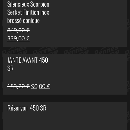
Silencieux Scorpion
était :
est :
Serket Finition inox
53,40 €.
25,00 €.
brossé conique
double Z 1000
849,00
€
Le
Le
339,00
€
prix
prix
initial
actuel
JANTE AVANT 450
était :
est :
SR
849,00 €.
339,00 €.
Le
Le
153,20
€
90,00
€
prix
prix
initial
actuel
Réservoir 450 SR
était :
est :
153,20 €.
90,00 €.