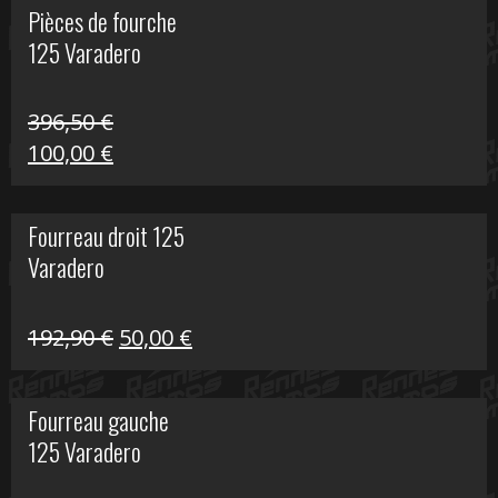
Pièces de fourche
était :
est :
125 Varadero
60,00 €.
20,00 €.
396,50
€
Le
Le
100,00
€
prix
prix
initial
actuel
Fourreau droit 125
était :
est :
Varadero
396,50 €.
100,00 €.
Le
Le
192,90
€
50,00
€
prix
prix
initial
actuel
Fourreau gauche
était :
est :
125 Varadero
192,90 €.
50,00 €.