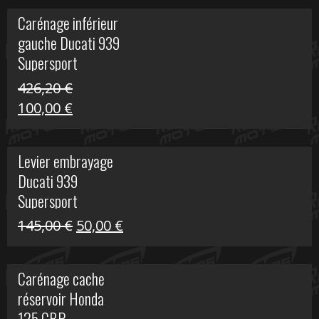
initial
actuel
Carénage inférieur
était :
est :
gauche Ducati 939
449,24 €.
100,00 €.
Supersport
426,20
€
Le
Le
100,00
€
prix
prix
initial
actuel
Levier embrayage
était :
est :
Ducati 939
426,20 €.
100,00 €.
Supersport
Le
Le
145,00
€
50,00
€
prix
prix
initial
actuel
Carénage cache
était :
est :
réservoir Honda
145,00 €.
50,00 €.
125 CBR