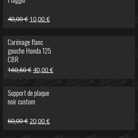
60,00 €.
10,00 €.
Le
Le
40,00
€
10,00
€
prix
prix
initial
actuel
Carénage flanc
était :
est :
gauche Honda 125
40,00 €.
10,00 €.
CBR
Le
Le
160,60
€
40,00
€
prix
prix
initial
actuel
Support de plaque
était :
est :
noir custom
160,60 €.
40,00 €.
Le
Le
60,00
€
20,00
€
prix
prix
initial
actuel