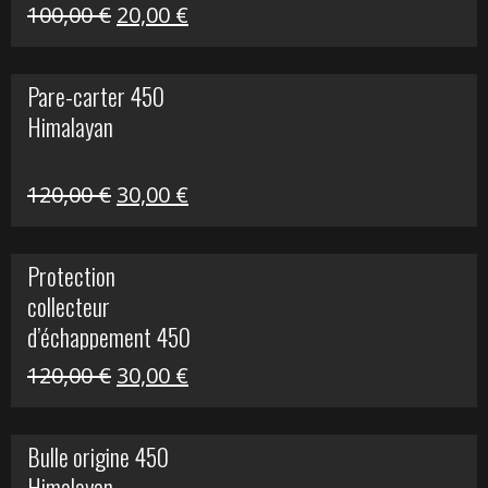
Le
Le
100,00
€
20,00
€
prix
prix
initial
actuel
Pare-carter 450
était :
est :
Himalayan
100,00 €.
20,00 €.
Le
Le
120,00
€
30,00
€
prix
prix
initial
actuel
Protection
était :
est :
collecteur
120,00 €.
30,00 €.
d’échappement 450
Himalayan
Le
Le
120,00
€
30,00
€
prix
prix
initial
actuel
Bulle origine 450
était :
est :
Himalayan