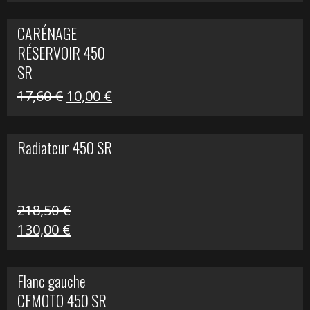
prix
prix
initial
actuel
CARÉNAGE
était :
est :
RÉSERVOIR 450
119,69 €.
80,00 €.
SR
Le
Le
17,60
€
10,00
€
prix
prix
initial
actuel
Radiateur 450 SR
était :
est :
17,60 €.
10,00 €.
218,50
€
Le
Le
130,00
€
prix
prix
initial
actuel
Flanc gauche
était :
est :
CFMOTO 450 SR
218,50 €.
130,00 €.