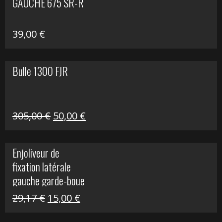
GAUCHE 675 SR-R
39,00
€
Bulle 1300 FJR
Le
Le
305,00
€
50,00
€
prix
prix
initial
actuel
Enjoliveur de
était :
est :
fixation latérale
305,00 €.
50,00 €.
gauche garde-boue
arrière Vulcan S
Le
Le
29,17
€
15,00
€
prix
prix