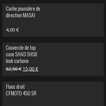
initial
actuel
Cache poussière de
était :
est :
direction MASAI
672,00 €.
300,00 €.
4,00
€
Couvercle de top
case SHAD SH58
look carbone
Le
Le
62,50
€
15,00
€
prix
prix
initial
actuel
Flanc droit
était :
est :
CFMOTO 450 SR
62,50 €.
15,00 €.