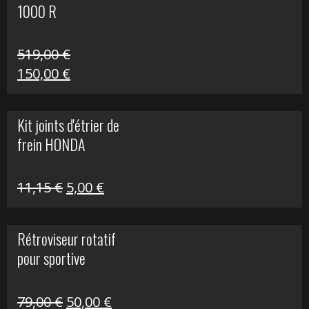
1000 R
519,00
€
Le
Le
150,00
€
prix
prix
initial
actuel
Kit joints d'étrier de
était :
est :
frein HONDA
519,00 €.
150,00 €.
Le
Le
11,15
€
5,00
€
prix
prix
initial
actuel
Rétroviseur rotatif
était :
est :
pour sportive
11,15 €.
5,00 €.
Le
Le
79,00
€
50,00
€