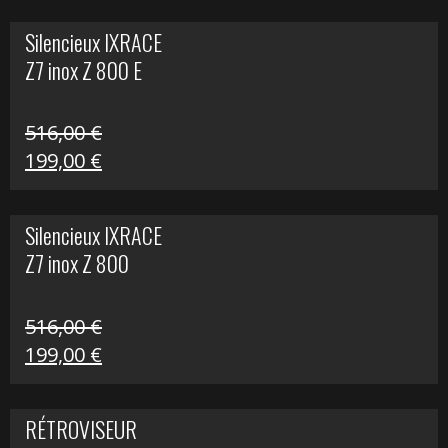
initial
actuel
Silencieux IXRACE
était :
est :
Z7 inox Z 800 E
141,10 €.
80,00 €.
516,00
€
Le
Le
199,00
€
prix
prix
initial
actuel
Silencieux IXRACE
était :
est :
Z7 inox Z 800
516,00 €.
199,00 €.
516,00
€
Le
Le
199,00
€
prix
prix
initial
actuel
RÉTROVISEUR
était :
est :