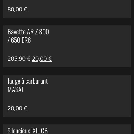
80,00
€
Bavette AR Z 800
/ 650 ER6
Le
Le
205,90
€
20,00
€
prix
prix
initial
actuel
Jauge à carburant
était :
est :
MASAI
205,90 €.
20,00 €.
20,00
€
Silencieux IXIL CB