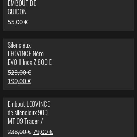
EMBOUT DE
516,00 €.
199,00 €.
GUIDON
55,00
€
Silencieux
LEOVINCE Néro
EVO II Inox Z 800 E
523,00
€
Le
Le
199,00
€
prix
prix
initial
actuel
Embout LEOVINCE
était :
est :
de silencieux 900
523,00 €.
199,00 €.
MT 09 Tracer /
Tracer GT
Le
Le
238,00
€
79,00
€