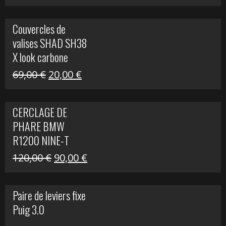
prix
prix
initial
actuel
Couvercles de
était :
est :
valises SHAD SH38
238,00 €.
79,00 €.
X look carbone
Le
Le
69,00
€
20,00
€
prix
prix
initial
actuel
CERCLAGE DE
était :
est :
PHARE BMW
69,00 €.
20,00 €.
R1200 NINE-T
Le
Le
120,00
€
90,00
€
prix
prix
initial
actuel
Paire de leviers fixe
était :
est :
Puig 3.0
120,00 €.
90,00 €.