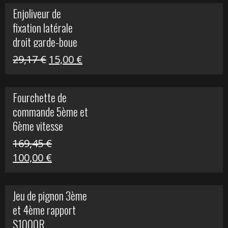
initial
actuel
Enjoliveur de
était :
est :
fixation latérale
29,17 €.
15,00 €.
droit garde-boue
arrière pour Vulcan
Le
Le
29,17
€
15,00
€
S
prix
prix
initial
actuel
Fourchette de
était :
est :
commande 5ème et
29,17 €.
15,00 €.
6ème vitesse
S1000R
169,45
€
Le
Le
100,00
€
prix
prix
initial
actuel
Jeu de pignon 3ème
était :
est :
et 4ème rapport
169,45 €.
100,00 €.
S1000R