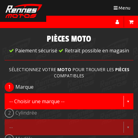
Toggle
Menu
navigation
PIÈCES MOTO
Paiement sécurisé
Retrait possible en magasin
SÉLECTIONNEZ VOTRE
MOTO
POUR TROUVER LES
PIÈCES
COMPATIBLES
1
Marque
2
Cylindrée