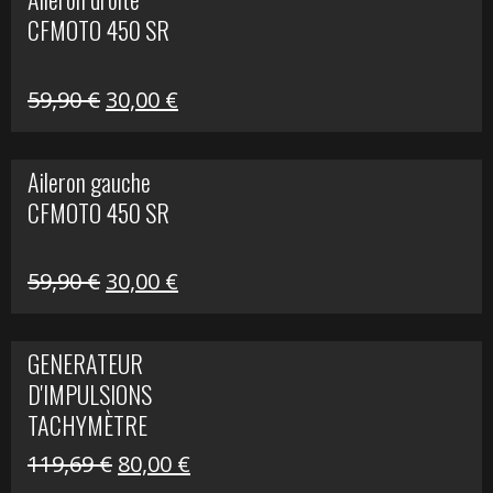
était :
est :
CFMOTO 450 SR
325,40 €.
190,00 €.
Le
Le
59,90
€
30,00
€
prix
prix
initial
actuel
Aileron gauche
était :
est :
CFMOTO 450 SR
59,90 €.
30,00 €.
Le
Le
59,90
€
30,00
€
prix
prix
initial
actuel
GENERATEUR
était :
est :
D'IMPULSIONS
59,90 €.
30,00 €.
TACHYMÈTRE
R1200 C
Le
Le
119,69
€
80,00
€