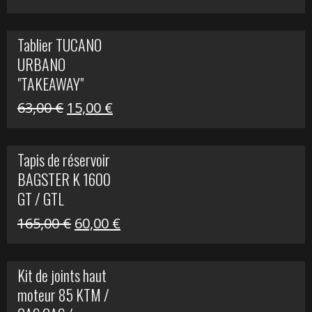
prix
prix
initial
actuel
Tablier TUCANO
était :
est :
URBANO
79,00 €.
50,00 €.
"TAKEAWAY"
Le
Le
63,00
€
15,00
€
prix
prix
initial
actuel
Tapis de réservoir
était :
est :
BAGSTER K 1600
63,00 €.
15,00 €.
GT / GTL
Le
Le
165,00
€
60,00
€
prix
prix
initial
actuel
Kit de joints haut
était :
est :
moteur 85 KTM /
165,00 €.
60,00 €.