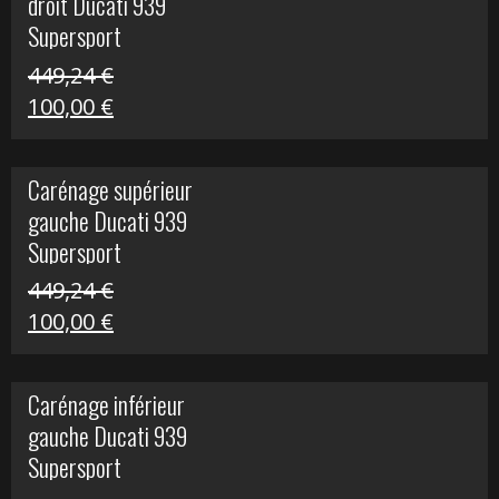
droit Ducati 939
426,20 €.
100,00 €.
Supersport
449,24
€
Le
Le
100,00
€
prix
prix
initial
actuel
Carénage supérieur
était :
est :
gauche Ducati 939
449,24 €.
100,00 €.
Supersport
449,24
€
Le
Le
100,00
€
prix
prix
initial
actuel
Carénage inférieur
était :
est :
gauche Ducati 939
449,24 €.
100,00 €.
Supersport