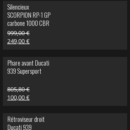
initial
actuel
Silencieux
était :
est :
SCORPION RP-1 GP
340,00 €.
100,00 €.
carbone 1000 CBR
RR
999,00
€
Le
Le
249,00
€
prix
prix
initial
actuel
Phare avant Ducati
était :
est :
939 Supersport
999,00 €.
249,00 €.
805,80
€
Le
Le
100,00
€
prix
prix
initial
actuel
Rétroviseur droit
était :
est :
Ducati 939
805,80 €.
100,00 €.