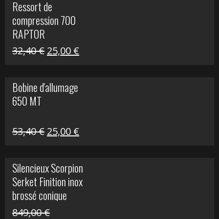
Ressort de
était :
est :
compression 700
30,00 €.
20,00 €.
RAPTOR
Le
Le
32,40
€
25,00
€
prix
prix
initial
actuel
Bobine d'allumage
était :
est :
650 MT
32,40 €.
25,00 €.
Le
Le
53,40
€
25,00
€
prix
prix
initial
actuel
Silencieux Scorpion
était :
est :
Serket Finition inox
53,40 €.
25,00 €.
brossé conique
double Z 1000
849,00
€