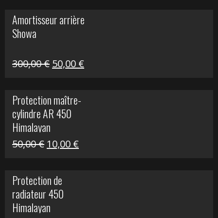
initial
actuel
Amortisseur arrière
était :
est :
Showa
35,00 €.
5,00 €.
Le
Le
300,00
€
50,00
€
prix
prix
initial
actuel
Protection maître-
était :
est :
cylindre AR 450
300,00 €.
50,00 €.
Himalayan
Le
Le
50,00
€
10,00
€
prix
prix
initial
actuel
Protection de
était :
est :
radiateur 450
50,00 €.
10,00 €.
Himalayan