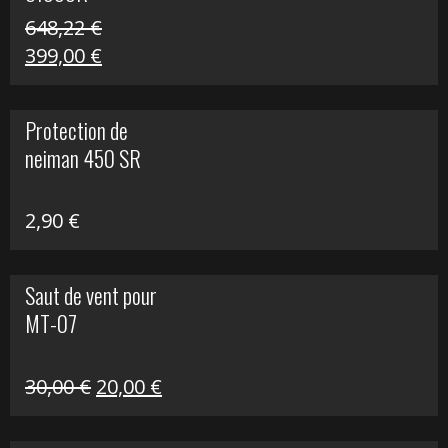
648,22
€
Le
Le
399,00
€
prix
prix
initial
actuel
Protection de
était :
est :
neiman 450 SR
648,22 €.
399,00 €.
2,90
€
Saut de vent pour
MT-07
Le
Le
30,00
€
20,00
€
prix
prix
initial
actuel