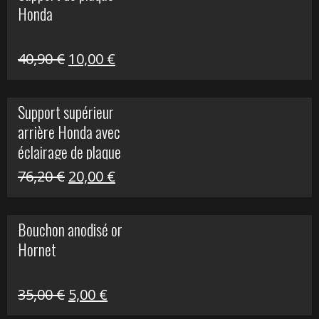
Honda
22,30 €.
5,00 €.
Le
Le
40,90
€
10,00
€
prix
prix
initial
actuel
Support supérieur
était :
est :
arrière Honda avec
40,90 €.
10,00 €.
éclairage de plaque
Le
Le
76,20
€
20,00
€
prix
prix
initial
actuel
Bouchon anodisé or
était :
est :
Hornet
76,20 €.
20,00 €.
Le
Le
35,00
€
5,00
€
prix
prix