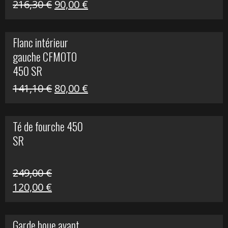
Le
Le
216,30
€
90,00
€
prix
prix
initial
actuel
Flanc intérieur
était :
est :
gauche CFMOTO
216,30 €.
90,00 €.
450 SR
Le
Le
141,10
€
80,00
€
prix
prix
initial
actuel
Té de fourche 450
était :
est :
SR
141,10 €.
80,00 €.
249,00
€
Le
Le
120,00
€
prix
prix
initial
actuel
Garde boue avant