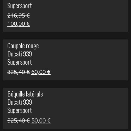
Supersport
216,95
€
Le
Le
100,00
€
prix
prix
initial
actuel
Coupole rouge
était :
est :
Ducati 939
216,95 €.
100,00 €.
Supersport
Le
Le
325,40
€
60,00
€
prix
prix
initial
actuel
Béquille latérale
était :
est :
Ducati 939
325,40 €.
60,00 €.
Supersport
Le
Le
325,40
€
50,00
€
prix
prix