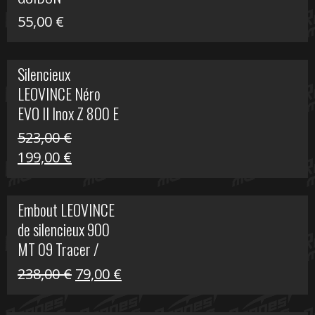
55,00
€
Silencieux
LEOVINCE Néro
EVO II Inox Z 800 E
523,00
€
Le
Le
199,00
€
prix
prix
initial
actuel
Embout LEOVINCE
était :
est :
de silencieux 900
523,00 €.
199,00 €.
MT 09 Tracer /
Tracer GT
Le
Le
238,00
€
79,00
€
prix
prix
initial
actuel