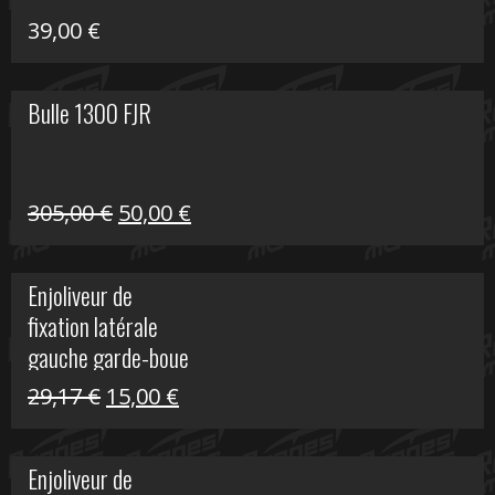
39,00
€
Bulle 1300 FJR
Le
Le
305,00
€
50,00
€
prix
prix
initial
actuel
Enjoliveur de
était :
est :
fixation latérale
305,00 €.
50,00 €.
gauche garde-boue
arrière Vulcan S
Le
Le
29,17
€
15,00
€
prix
prix
initial
actuel
Enjoliveur de
était :
est :