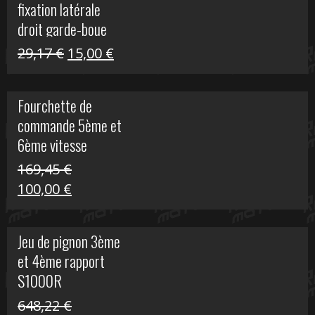
fixation latérale
29,17 €.
15,00 €.
droit garde-boue
arrière pour Vulcan
Le
Le
29,17
€
15,00
€
S
prix
prix
initial
actuel
Fourchette de
était :
est :
commande 5ème et
29,17 €.
15,00 €.
6ème vitesse
S1000R
169,45
€
Le
Le
100,00
€
prix
prix
initial
actuel
Jeu de pignon 3ème
était :
est :
et 4ème rapport
169,45 €.
100,00 €.
S1000R
648,22
€