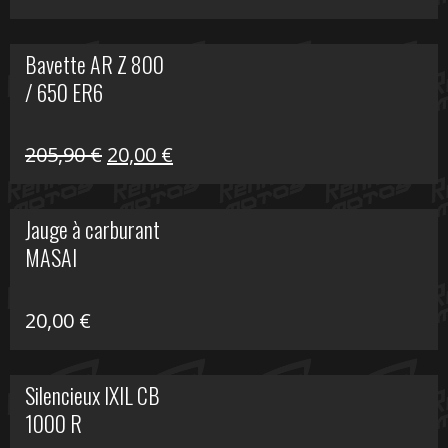
Bavette AR Z 800
/ 650 ER6
Le
Le
205,90
€
20,00
€
prix
prix
initial
actuel
Jauge à carburant
était :
est :
MASAI
205,90 €.
20,00 €.
20,00
€
Silencieux IXIL CB
1000 R