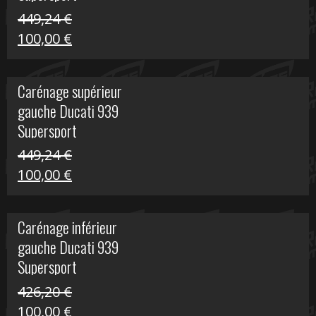
449,24
€
Le
Le
100,00
€
prix
prix
initial
actuel
Carénage supérieur
était :
est :
gauche Ducati 939
449,24 €.
100,00 €.
Supersport
449,24
€
Le
Le
100,00
€
prix
prix
initial
actuel
Carénage inférieur
était :
est :
gauche Ducati 939
449,24 €.
100,00 €.
Supersport
426,20
€
Le
Le
100,00
€