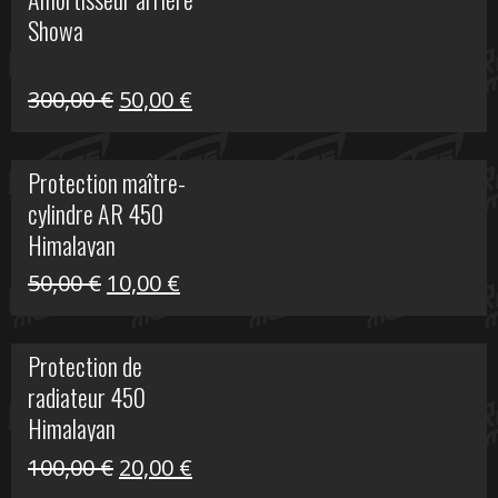
était :
est :
Showa
35,00 €.
5,00 €.
Le
Le
300,00
€
50,00
€
prix
prix
initial
actuel
Protection maître-
était :
est :
cylindre AR 450
300,00 €.
50,00 €.
Himalayan
Le
Le
50,00
€
10,00
€
prix
prix
initial
actuel
Protection de
était :
est :
radiateur 450
50,00 €.
10,00 €.
Himalayan
Le
Le
100,00
€
20,00
€
prix
prix