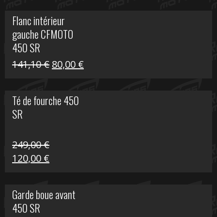
initial
actuel
Flanc intérieur
était :
est :
gauche CFMOTO
216,30 €.
90,00 €.
450 SR
Le
Le
141,10
€
80,00
€
prix
prix
initial
actuel
Té de fourche 450
était :
est :
SR
141,10 €.
80,00 €.
249,00
€
Le
Le
120,00
€
prix
prix
initial
actuel
Garde boue avant
était :
est :
450 SR
249,00 €.
120,00 €.