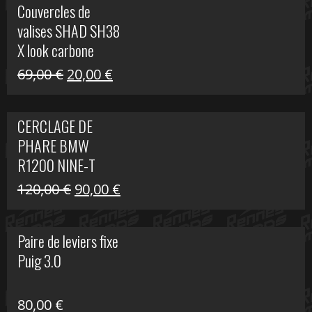
Couvercles de
était :
est :
valises SHAD SH38
238,00 €.
79,00 €.
X look carbone
Le
Le
69,00
€
20,00
€
prix
prix
initial
actuel
CERCLAGE DE
était :
est :
PHARE BMW
69,00 €.
20,00 €.
R1200 NINE-T
Le
Le
120,00
€
90,00
€
prix
prix
initial
actuel
Paire de leviers fixe
était :
est :
Puig 3.0
120,00 €.
90,00 €.
80,00
€