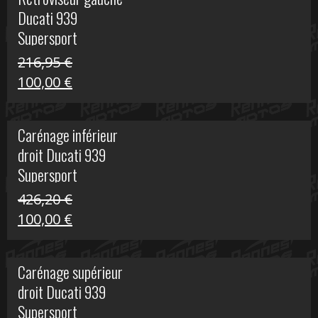
était :
est :
Ducati 939
325,40 €.
50,00 €.
Supersport
216,95
€
Le
Le
100,00
€
prix
prix
initial
actuel
Carénage inférieur
était :
est :
droit Ducati 939
216,95 €.
100,00 €.
Supersport
426,20
€
Le
Le
100,00
€
prix
prix
initial
actuel
Carénage supérieur
était :
est :
droit Ducati 939
426,20 €.
100,00 €.
Supersport