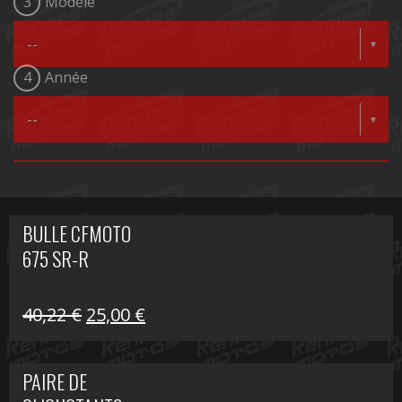
3
Modèle
4
Année
BULLE CFMOTO
675 SR-R
Le
Le
40,22
€
25,00
€
prix
prix
initial
actuel
PAIRE DE
était :
est :