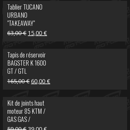
initial
actuel
Tablier TUCANO
était :
est :
URBANO
79,00 €.
50,00 €.
"TAKEAWAY"
Le
Le
63,00
€
15,00
€
prix
prix
initial
actuel
Tapis de réservoir
était :
est :
BAGSTER K 1600
63,00 €.
15,00 €.
GT / GTL
Le
Le
165,00
€
60,00
€
prix
prix
initial
actuel
Kit de joints haut
était :
est :
moteur 85 KTM /
165,00 €.
60,00 €.
GAS GAS /
HUSQVARNA
Le
Le
59,00
€
39,00
€