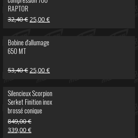
30,00 €.
20,00 €.
RAPTOR
Le
Le
32,40
€
25,00
€
prix
prix
initial
actuel
Bobine d'allumage
était :
est :
650 MT
32,40 €.
25,00 €.
Le
Le
53,40
€
25,00
€
prix
prix
initial
actuel
Silencieux Scorpion
était :
est :
Serket Finition inox
53,40 €.
25,00 €.
brossé conique
double Z 1000
849,00
€
Le
Le
339,00
€