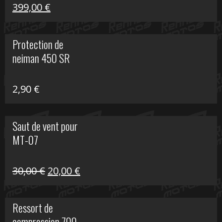
Le
Le
399,00
€
prix
prix
initial
actuel
Protection de
était :
est :
neiman 450 SR
648,22 €.
399,00 €.
2,90
€
Saut de vent pour
MT-07
Le
Le
30,00
€
20,00
€
prix
prix
initial
actuel
Ressort de
était :
est :
compression 700