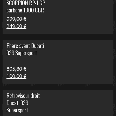
SCORPION RP-1 GP
340,00 €.
100,00 €.
carbone 1000 CBR
RR
999,00
€
Le
Le
249,00
€
prix
prix
initial
actuel
Phare avant Ducati
était :
est :
939 Supersport
999,00 €.
249,00 €.
805,80
€
Le
Le
100,00
€
prix
prix
initial
actuel
Rétroviseur droit
était :
est :
Ducati 939
805,80 €.
100,00 €.
Supersport