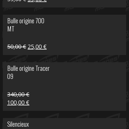
prix
prix
initial
actuel
Bulle origine 700
était :
est :
MT
59,00 €.
39,00 €.
Le
Le
50,00
€
25,00
€
prix
prix
initial
actuel
Bulle origine Tracer
était :
est :
09
50,00 €.
25,00 €.
340,00
€
Le
Le
100,00
€
prix
prix
initial
actuel
Silencieux
était :
est :