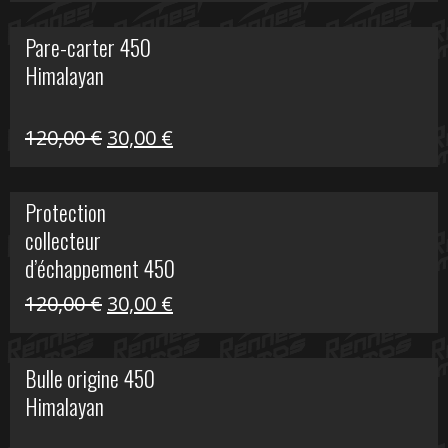
initial
actuel
Pare-carter 450
était :
est :
Himalayan
100,00 €.
20,00 €.
Le
Le
120,00
€
30,00
€
prix
prix
initial
actuel
Protection
était :
est :
collecteur
120,00 €.
30,00 €.
d’échappement 450
Himalayan
Le
Le
120,00
€
30,00
€
prix
prix
initial
actuel
Bulle origine 450
était :
est :
Himalayan
120,00 €.
30,00 €.