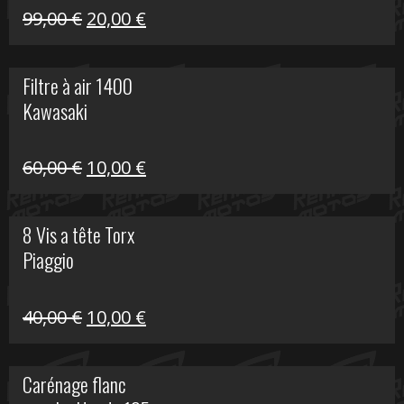
Le
Le
99,00
€
20,00
€
prix
prix
initial
actuel
Filtre à air 1400
était :
est :
Kawasaki
99,00 €.
20,00 €.
Le
Le
60,00
€
10,00
€
prix
prix
initial
actuel
8 Vis a tête Torx
était :
est :
Piaggio
60,00 €.
10,00 €.
Le
Le
40,00
€
10,00
€
prix
prix
initial
actuel
Carénage flanc
était :
est :