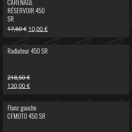
CARÉNAGE
était :
est :
RÉSERVOIR 450
119,69 €.
80,00 €.
SR
Le
Le
17,60
€
10,00
€
prix
prix
initial
actuel
Radiateur 450 SR
était :
est :
17,60 €.
10,00 €.
218,50
€
Le
Le
130,00
€
prix
prix
initial
actuel
Flanc gauche
était :
est :
CFMOTO 450 SR
218,50 €.
130,00 €.