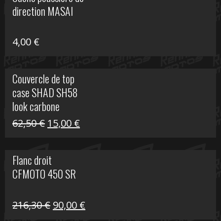
était :
est :
direction MASAI
672,00 €.
300,00 €.
4,00
€
Couvercle de top
case SHAD SH58
look carbone
Le
Le
62,50
€
15,00
€
prix
prix
initial
actuel
Flanc droit
était :
est :
CFMOTO 450 SR
62,50 €.
15,00 €.
Le
Le
216,30
€
90,00
€
prix
prix