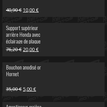
Le
Le
40,90
€
10,00
€
prix
prix
initial
actuel
Support supérieur
était :
est :
arrière Honda avec
40,90 €.
10,00 €.
éclairage de plaque
Le
Le
76,20
€
20,00
€
prix
prix
initial
actuel
Bouchon anodisé or
était :
est :
Hornet
76,20 €.
20,00 €.
Le
Le
35,00
€
5,00
€
prix
prix
initial
actuel
Amortisseur arrière