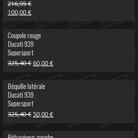
216,95
€
Le
Le
100,00
€
prix
prix
initial
actuel
Coupole rouge
était :
est :
Ducati 939
216,95 €.
100,00 €.
Supersport
Le
Le
325,40
€
60,00
€
prix
prix
initial
actuel
Béquille latérale
était :
est :
Ducati 939
325,40 €.
60,00 €.
Supersport
Le
Le
325,40
€
50,00
€
prix
prix
initial
actuel
Rétroviseur gauche