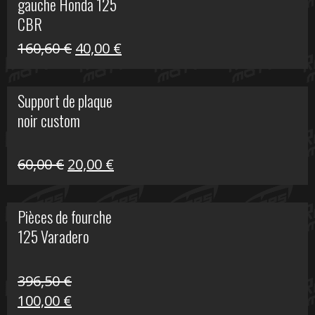
gauche Honda 125
40,00 €.
10,00 €.
CBR
Le
Le
160,60
€
40,00
€
prix
prix
initial
actuel
Support de plaque
était :
est :
noir custom
160,60 €.
40,00 €.
Le
Le
60,00
€
20,00
€
prix
prix
initial
actuel
Pièces de fourche
était :
est :
125 Varadero
60,00 €.
20,00 €.
396,50
€
Le
Le
100,00
€