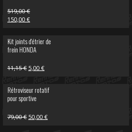
519,00
€
Le
Le
150,00
€
prix
prix
initial
actuel
Kit joints d'étrier de
était :
est :
frein HONDA
519,00 €.
150,00 €.
Le
Le
11,15
€
5,00
€
prix
prix
initial
actuel
Rétroviseur rotatif
était :
est :
pour sportive
11,15 €.
5,00 €.
Le
Le
79,00
€
50,00
€
prix
prix