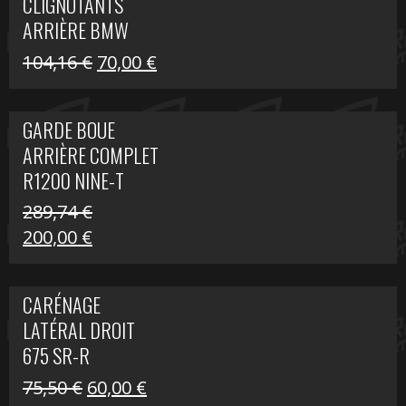
CLIGNOTANTS
40,22 €.
25,00 €.
ARRIÈRE BMW
R1200 NINE-T
Le
Le
104,16
€
70,00
€
SCRAMBLER
prix
prix
initial
actuel
GARDE BOUE
était :
est :
ARRIÈRE COMPLET
104,16 €.
70,00 €.
R1200 NINE-T
SCRAMBLER
289,74
€
Le
Le
200,00
€
prix
prix
initial
actuel
CARÉNAGE
était :
est :
LATÉRAL DROIT
289,74 €.
200,00 €.
675 SR-R
Le
Le
75,50
€
60,00
€