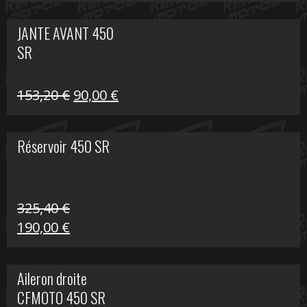
prix
prix
initial
actuel
JANTE AVANT 450
était :
est :
SR
849,00 €.
339,00 €.
Le
Le
153,20
€
90,00
€
prix
prix
initial
actuel
Réservoir 450 SR
était :
est :
153,20 €.
90,00 €.
325,40
€
Le
Le
190,00
€
prix
prix
initial
actuel
Aileron droite
était :
est :
CFMOTO 450 SR
325,40 €.
190,00 €.