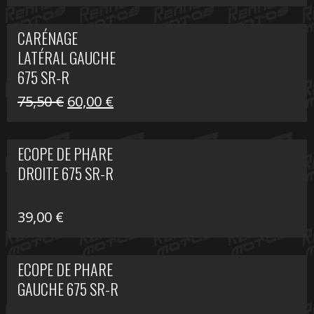
prix
prix
initial
actuel
CARÉNAGE
était :
est :
LATÉRAL GAUCHE
75,50 €.
60,00 €.
675 SR-R
Le
Le
75,50
€
60,00
€
prix
prix
initial
actuel
ECOPE DE PHARE
était :
est :
DROITE 675 SR-R
75,50 €.
60,00 €.
39,00
€
ECOPE DE PHARE
GAUCHE 675 SR-R