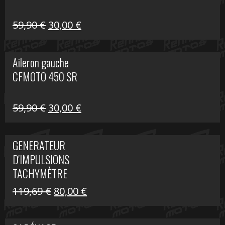
Le
Le
59,90
€
30,00
€
prix
prix
initial
actuel
Aileron gauche
était :
est :
CFMOTO 450 SR
59,90 €.
30,00 €.
Le
Le
59,90
€
30,00
€
prix
prix
initial
actuel
GENERATEUR
était :
est :
D'IMPULSIONS
59,90 €.
30,00 €.
TACHYMÈTRE
R1200 C
Le
Le
119,69
€
80,00
€
prix
prix
initial
actuel