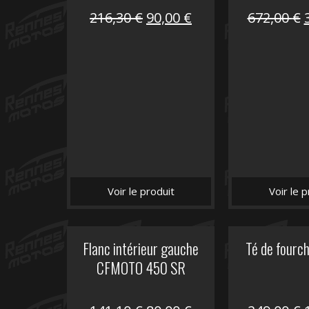
Le
Le
216,30
€
90,00
€
672,00
€
prix
prix
initial
actuel
i
était :
est :
é
216,30 €.
90,00 €.
Voir le produit
Voir le p
Flanc intérieur gauche
Té de fourc
CFMOTO 450 SR