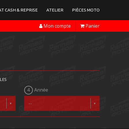
T CASH & REPRISE
ATELIER
PIÈCES MOTO
Mon compte
Panier
LES
4
Année