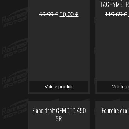
TACHYMÈTR
Le
Le
59,90
€
30,00
€
119,69
€
prix
prix
initial
actuel
était :
est :
59,90 €.
30,00 €.
Voir le produit
Voir le p
Flanc droit CFMOTO 450
Fourche dro
SR