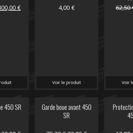
Le
Le
300,00
€
4,00
€
62,50
prix
prix
nitial
actuel
tait :
est :
672,00 €.
300,00 €.
roduit
Voir le produit
Voir 
he 450 SR
Garde boue avant 450
Protectio
SR
4