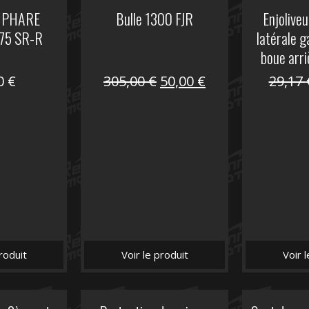
 PHARE
Bulle 1300 FJR
Enjoliveu
75 SR-R
latérale 
boue arri
Le
Le
00
€
305,00
€
50,00
€
29,17
prix
prix
initial
actuel
était :
est :
305,00 €.
50,00 €.
roduit
Voir le produit
Voir 