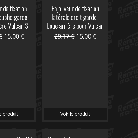
r de fixation
Enjoliveur de fixation
gauche garde-
latérale droit garde-
ère Vulcan S
boue arrière pour Vulcan
S
Le
Le
Le
Le
€
15,00
€
29,17
€
15,00
€
prix
prix
prix
prix
initial
actuel
initial
actuel
était :
est :
était :
est :
29,17 €.
15,00 €.
29,17 €.
15,00 €.
le produit
Voir le produit