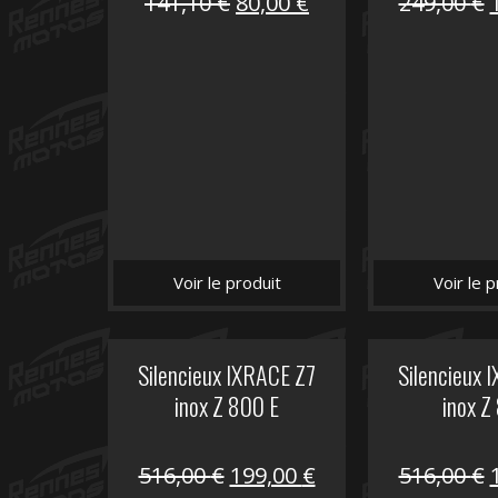
Le
Le
141,10
€
80,00
€
249,00
€
prix
prix
initial
actuel
i
était :
est :
é
141,10 €.
80,00 €.
Voir le produit
Voir le p
Silencieux IXRACE Z7
Silencieux 
inox Z 800 E
inox Z
Le
Le
516,00
€
199,00
€
516,00
€