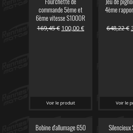
Fourchette de
Jeu de pign
commande 5ème et
4ème rappo
6ème vitesse S1000R
Le
Le
169,45
€
100,00
€
648,22
€
prix
prix
initial
actuel
i
était :
est :
é
169,45 €.
100,00 €.
Voir le produit
Voir le p
Bobine d'allumage 650
Silencieux