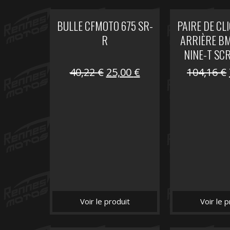
BULLE CFMOTO 675 SR-
PAIRE DE CL
R
ARRIÈRE B
NINE-T SC
Le
Le
40,22
€
25,00
€
104,16
€
prix
prix
initial
actuel
était :
est :
40,22 €.
25,00 €.
Voir le produit
Voir le p