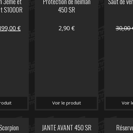
on 3ème et
Protection de neiman
Saut de ve
rt S1000R
450 SR
Le
Le
399,00
€
2,90
€
30,00
prix
prix
nitial
actuel
tait :
est :
648,22 €.
399,00 €.
roduit
Voir le produit
Voir 
 Scorpion
JANTE AVANT 450 SR
Réserv