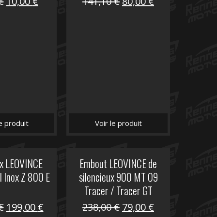
Le
Le
Le
Le
€
10,00
€
141,10
€
80,00
€
prix
prix
prix
prix
initial
actuel
initial
actuel
était :
est :
était :
est :
12,00 €.
10,00 €.
141,10 €.
80,00 €.
le produit
Voir le produit
ux LEOVINCE
Embout LEOVINCE de
I Inox Z 800 E
silencieux 900 MT 09
Tracer / Tracer GT
Le
Le
Le
Le
€
199,00
€
238,00
€
79,00
€