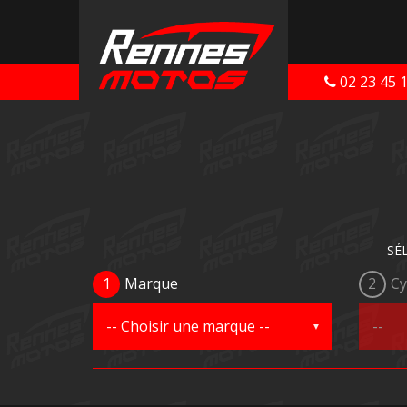
02 23 45 
SÉ
1
Marque
2
Cy