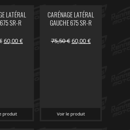
E LATÉRAL
CARÉNAGE LATÉRAL
 675 SR-R
GAUCHE 675 SR-R
Le
Le
Le
Le
€
60,00
€
75,50
€
60,00
€
prix
prix
prix
prix
initial
actuel
initial
actuel
était :
est :
était :
est :
75,50 €.
60,00 €.
75,50 €.
60,00 €.
le produit
Voir le produit