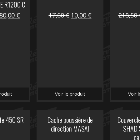
E R1200 C
Le
Le
Le
Le
80,00
€
17,60
€
10,00
€
218,50
prix
prix
prix
prix
initial
actuel
initial
actuel
était :
est :
était :
est :
119,69 €.
80,00 €.
17,60 €.
10,00 €.
roduit
Voir le produit
Voir 
ite 450 SR
Cache poussière de
Couvercle
direction MASAI
SHAD 
ca