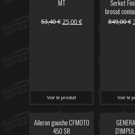
MT
Serket Fini
brossé coniq
10
Le
Le
53,40
€
25,00
€
849,00
€
prix
prix
initial
actuel
i
était :
est :
é
53,40 €.
25,00 €.
Voir le produit
Voir le p
Aileron gauche CFMOTO
GENER
450 SR
D'IMPUL