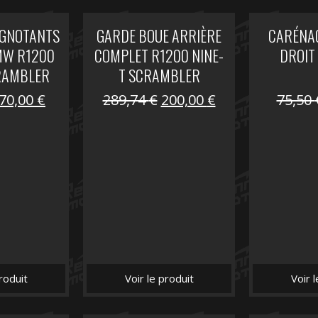
IGNOTANTS
GARDE BOUE ARRIÈRE
CARÉNAG
MW R1200
COMPLET R1200 NINE-
DROIT
RAMBLER
T SCRAMBLER
Le
Le
Le
Le
70,00
€
289,74
€
200,00
€
75,50
prix
prix
prix
prix
initial
actuel
initial
actuel
était :
est :
était :
est :
104,16 €.
70,00 €.
289,74 €.
200,00 €.
roduit
Voir le produit
Voir 