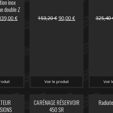
tion inox
ue double Z
00
Le
Le
Le
Le
339,00
€
153,20
€
90,00
€
325,40
prix
prix
prix
prix
nitial
actuel
initial
actuel
tait :
est :
était :
est :
849,00 €.
339,00 €.
153,20 €.
90,00 €.
roduit
Voir le produit
Voir 
ATEUR
CARÉNAGE RÉSERVOIR
Radiat
SIONS
450 SR