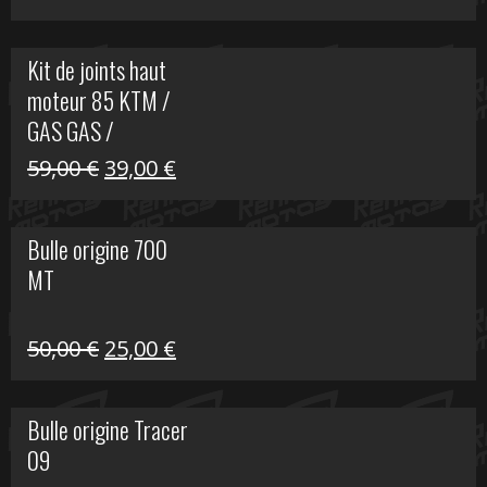
prix
prix
initial
actuel
Kit de joints haut
était :
est :
moteur 85 KTM /
165,00 €.
60,00 €.
GAS GAS /
HUSQVARNA
Le
Le
59,00
€
39,00
€
prix
prix
initial
actuel
Bulle origine 700
était :
est :
MT
59,00 €.
39,00 €.
Le
Le
50,00
€
25,00
€
prix
prix
initial
actuel
Bulle origine Tracer
était :
est :
09
50,00 €.
25,00 €.