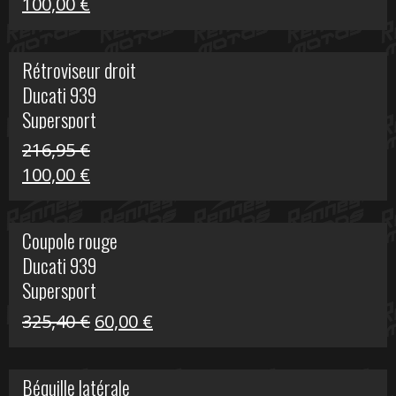
Le
Le
100,00
€
prix
prix
initial
actuel
Rétroviseur droit
était :
est :
Ducati 939
805,80 €.
100,00 €.
Supersport
216,95
€
Le
Le
100,00
€
prix
prix
initial
actuel
Coupole rouge
était :
est :
Ducati 939
216,95 €.
100,00 €.
Supersport
Le
Le
325,40
€
60,00
€
prix
prix
initial
actuel
Béquille latérale
était :
est :