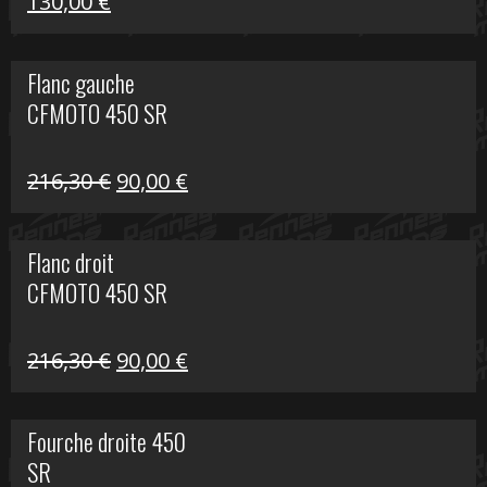
Le
Le
130,00
€
prix
prix
initial
actuel
Flanc gauche
était :
est :
CFMOTO 450 SR
218,50 €.
130,00 €.
Le
Le
216,30
€
90,00
€
prix
prix
initial
actuel
Flanc droit
était :
est :
CFMOTO 450 SR
216,30 €.
90,00 €.
Le
Le
216,30
€
90,00
€
prix
prix
initial
actuel
Fourche droite 450
était :
est :
SR
216,30 €.
90,00 €.