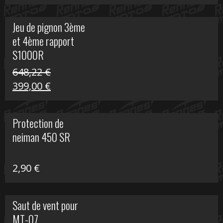
prix
prix
initial
actuel
Jeu de pignon 3ème
était :
est :
et 4ème rapport
169,45 €.
100,00 €.
S1000R
648,22
€
Le
Le
399,00
€
prix
prix
initial
actuel
Protection de
était :
est :
neiman 450 SR
648,22 €.
399,00 €.
2,90
€
Saut de vent pour
MT-07