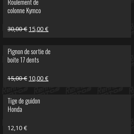
Roulement de
était :
est :
colonne Kymco
106,00 €.
50,00 €.
Le
Le
30,00
€
15,00
€
prix
prix
initial
actuel
Pignon de sortie de
était :
est :
boite 17 dents
30,00 €.
15,00 €.
Le
Le
15,00
€
10,00
€
prix
prix
initial
actuel
Tige de guidon
était :
est :
Honda
15,00 €.
10,00 €.
12,10
€