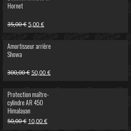
Hornet
76,20 €.
20,00 €.
Le
Le
35,00
€
5,00
€
prix
prix
initial
actuel
Amortisseur arrière
était :
est :
Showa
35,00 €.
5,00 €.
Le
Le
300,00
€
50,00
€
prix
prix
initial
actuel
Protection maître-
était :
est :
cylindre AR 450
300,00 €.
50,00 €.
Himalayan
Le
Le
50,00
€
10,00
€
prix
prix