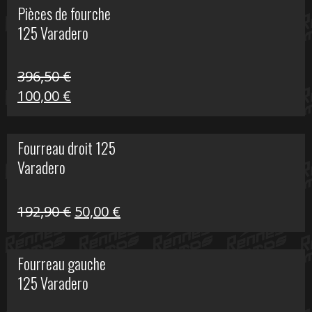
Pièces de fourche
était :
est :
125 Varadero
60,00 €.
20,00 €.
396,50
€
Le
Le
100,00
€
prix
prix
initial
actuel
Fourreau droit 125
était :
est :
Varadero
396,50 €.
100,00 €.
Le
Le
192,90
€
50,00
€
prix
prix
initial
actuel
Fourreau gauche
était :
est :
125 Varadero
192,90 €.
50,00 €.