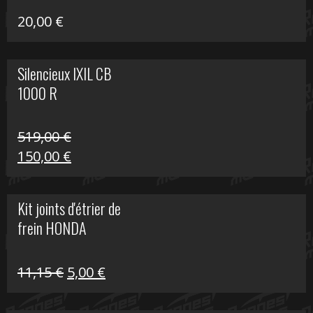
20,00
€
Silencieux IXIL CB
1000 R
519,00
€
Le
Le
150,00
€
prix
prix
initial
actuel
Kit joints d'étrier de
était :
est :
frein HONDA
519,00 €.
150,00 €.
Le
Le
11,15
€
5,00
€
prix
prix
initial
actuel