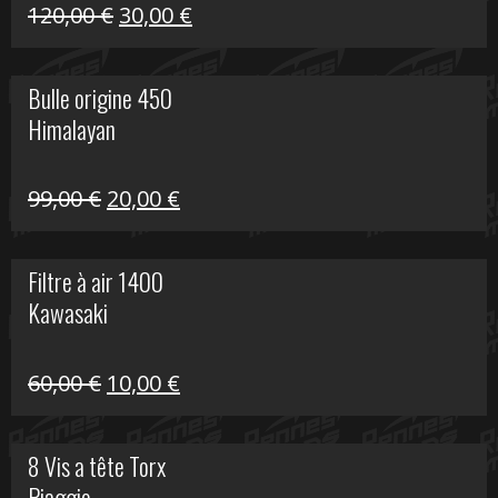
Himalayan
Le
Le
120,00
€
30,00
€
prix
prix
initial
actuel
Bulle origine 450
était :
est :
Himalayan
120,00 €.
30,00 €.
Le
Le
99,00
€
20,00
€
prix
prix
initial
actuel
Filtre à air 1400
était :
est :
Kawasaki
99,00 €.
20,00 €.
Le
Le
60,00
€
10,00
€
prix
prix
initial
actuel
8 Vis a tête Torx
était :
est :
Piaggio