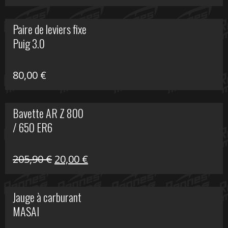
prix
prix
initial
actuel
Paire de leviers fixe
était :
est :
Puig 3.0
120,00 €.
90,00 €.
80,00
€
Bavette AR Z 800
/ 650 ER6
Le
Le
205,90
€
20,00
€
prix
prix
initial
actuel
Jauge à carburant
était :
est :
MASAI
205,90 €.
20,00 €.