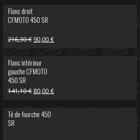
initial
actuel
Flanc droit
était :
est :
CFMOTO 450 SR
62,50 €.
15,00 €.
Le
Le
216,30
€
90,00
€
prix
prix
initial
actuel
Flanc intérieur
était :
est :
gauche CFMOTO
216,30 €.
90,00 €.
450 SR
Le
Le
141,10
€
80,00
€
prix
prix
initial
actuel
Té de fourche 450
était :
est :
SR
141,10 €.
80,00 €.