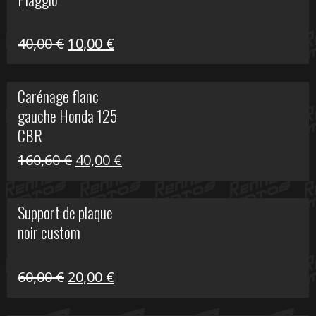
60,00 €.
10,00 €.
Le
Le
40,00
€
10,00
€
prix
prix
initial
actuel
Carénage flanc
était :
est :
gauche Honda 125
40,00 €.
10,00 €.
CBR
Le
Le
160,60
€
40,00
€
prix
prix
initial
actuel
Support de plaque
était :
est :
noir custom
160,60 €.
40,00 €.
Le
Le
60,00
€
20,00
€
prix
prix
initial
actuel