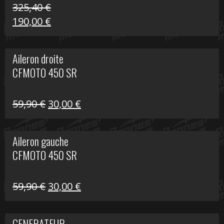
325,40
€
Le
Le
190,00
€
prix
prix
initial
actuel
Aileron droite
était :
est :
CFMOTO 450 SR
325,40 €.
190,00 €.
Le
Le
59,90
€
30,00
€
prix
prix
initial
actuel
Aileron gauche
était :
est :
CFMOTO 450 SR
59,90 €.
30,00 €.
Le
Le
59,90
€
30,00
€
prix
prix
initial
actuel
GENERATEUR