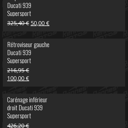
Ducati 939
325,40 €.
60,00 €.
Supersport
Le
Le
325,40
€
50,00
€
prix
prix
initial
actuel
Rétroviseur gauche
était :
est :
Ducati 939
325,40 €.
50,00 €.
Supersport
216,95
€
Le
Le
100,00
€
prix
prix
initial
actuel
Carénage inférieur
était :
est :
droit Ducati 939
216,95 €.
100,00 €.
Supersport
426,20
€