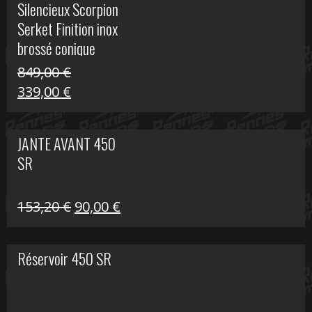
Silencieux Scorpion
était :
est :
Serket Finition inox
53,40 €.
25,00 €.
brossé conique
double Z 1000
849,00
€
Le
Le
339,00
€
prix
prix
initial
actuel
JANTE AVANT 450
était :
est :
SR
849,00 €.
339,00 €.
Le
Le
153,20
€
90,00
€
prix
prix
initial
actuel
Réservoir 450 SR
était :
est :
153,20 €.
90,00 €.