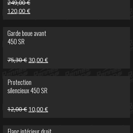
249,00
€
Le
Le
120,00
€
prix
prix
initial
actuel
Garde boue avant
était :
est :
450 SR
249,00 €.
120,00 €.
Le
Le
75,30
€
30,00
€
prix
prix
initial
actuel
Protection
était :
est :
silencieux 450 SR
75,30 €.
30,00 €.
Le
Le
12,00
€
10,00
€
prix
prix
initial
actuel
Flanc intérieur droit