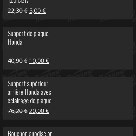
Le
Le
22,30
€
5,00
€
prix
prix
initial
actuel
Support de plaque
était :
est :
Honda
22,30 €.
5,00 €.
Le
Le
40,90
€
10,00
€
prix
prix
initial
actuel
Support supérieur
était :
est :
arrière Honda avec
40,90 €.
10,00 €.
éclairage de plaque
Le
Le
76,20
€
20,00
€
prix
prix
initial
actuel
Bouchon anodisé or
était :
est :