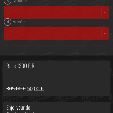
3
Modèle
4
Année
Bulle 1300 FJR
Le
Le
305,00
€
50,00
€
prix
prix
initial
actuel
Enjoliveur de
était :
est :