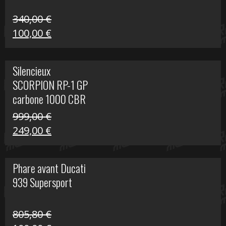
340,00
€
Le
Le
100,00
€
prix
prix
initial
actuel
Silencieux
était :
est :
SCORPION RP-1 GP
340,00 €.
100,00 €.
carbone 1000 CBR
RR
999,00
€
Le
Le
249,00
€
prix
prix
initial
actuel
Phare avant Ducati
était :
est :
939 Supersport
999,00 €.
249,00 €.
805,80
€