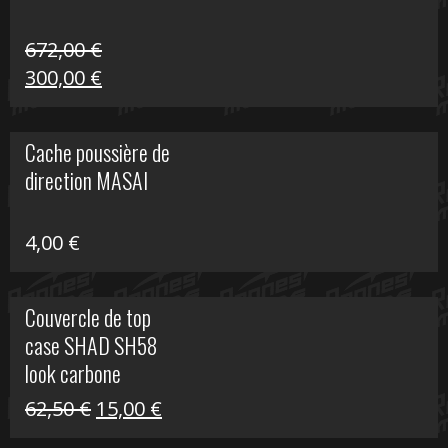
672,00
€
Le
Le
300,00
€
prix
prix
initial
actuel
Cache poussière de
était :
est :
direction MASAI
672,00 €.
300,00 €.
4,00
€
Couvercle de top
case SHAD SH58
look carbone
Le
Le
62,50
€
15,00
€
prix
prix