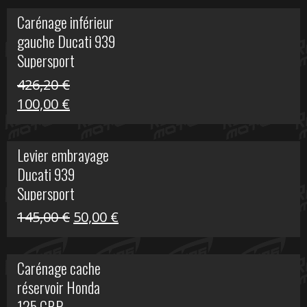
initial
actuel
Carénage inférieur
était :
est :
gauche Ducati 939
449,24 €.
100,00 €.
Supersport
426,20
€
Le
Le
100,00
€
prix
prix
initial
actuel
Levier embrayage
était :
est :
Ducati 939
426,20 €.
100,00 €.
Supersport
Le
Le
145,00
€
50,00
€
prix
prix
initial
actuel
Carénage cache
était :
est :
réservoir Honda
145,00 €.
50,00 €.
125 CBR