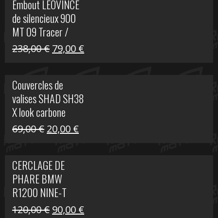
Embout LEOVINCE
était :
est :
de silencieux 900
523,00 €.
199,00 €.
MT 09 Tracer /
Tracer GT
Le
Le
238,00
€
79,00
€
prix
prix
initial
actuel
Couvercles de
était :
est :
valises SHAD SH38
238,00 €.
79,00 €.
X look carbone
Le
Le
69,00
€
20,00
€
prix
prix
initial
actuel
CERCLAGE DE
était :
est :
PHARE BMW
69,00 €.
20,00 €.
R1200 NINE-T
Le
Le
120,00
€
90,00
€