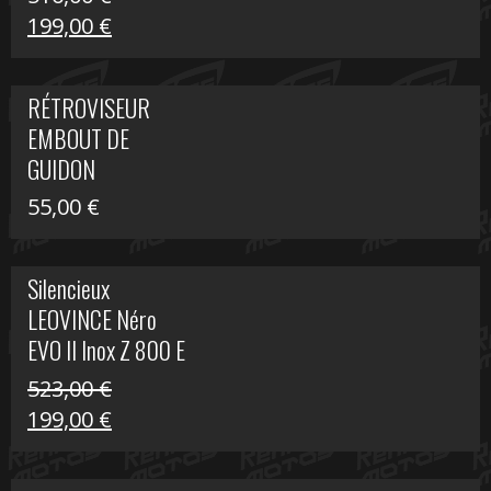
Le
Le
199,00
€
prix
prix
initial
actuel
RÉTROVISEUR
était :
est :
EMBOUT DE
516,00 €.
199,00 €.
GUIDON
55,00
€
Silencieux
LEOVINCE Néro
EVO II Inox Z 800 E
523,00
€
Le
Le
199,00
€
prix
prix
initial
actuel