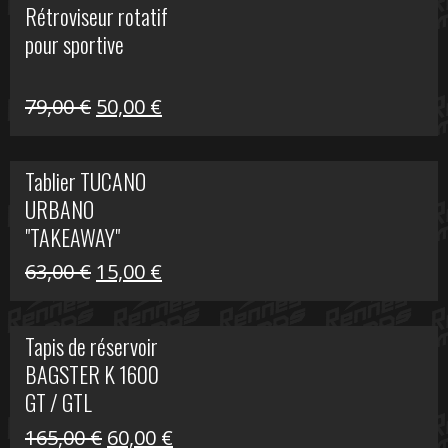
Rétroviseur rotatif
était :
est :
pour sportive
11,15 €.
5,00 €.
Le
Le
79,00
€
50,00
€
prix
prix
initial
actuel
Tablier TUCANO
était :
est :
URBANO
79,00 €.
50,00 €.
"TAKEAWAY"
Le
Le
63,00
€
15,00
€
prix
prix
initial
actuel
Tapis de réservoir
était :
est :
BAGSTER K 1600
63,00 €.
15,00 €.
GT / GTL
Le
Le
165,00
€
60,00
€