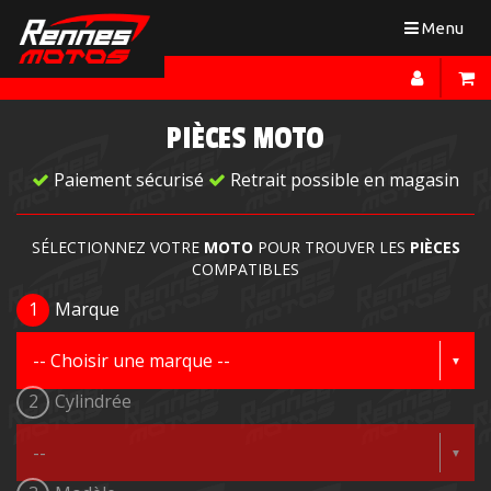
Toggle
Menu
navigation
PIÈCES MOTO
Paiement sécurisé
Retrait possible en magasin
SÉLECTIONNEZ VOTRE
MOTO
POUR TROUVER LES
PIÈCES
COMPATIBLES
1
Marque
2
Cylindrée