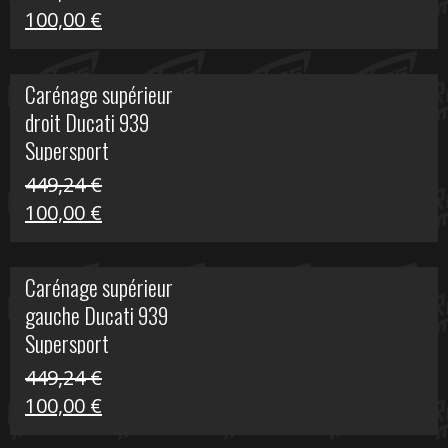
Le
Le
100,00
€
prix
prix
initial
actuel
Carénage supérieur
était :
est :
droit Ducati 939
426,20 €.
100,00 €.
Supersport
449,24
€
Le
Le
100,00
€
prix
prix
initial
actuel
Carénage supérieur
était :
est :
gauche Ducati 939
449,24 €.
100,00 €.
Supersport
449,24
€
Le
Le
100,00
€
prix
prix