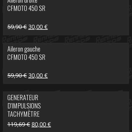
était :
est :
CFMOTO 450 SR
325,40 €.
190,00 €.
Le
Le
59,90
€
30,00
€
prix
prix
initial
actuel
Aileron gauche
était :
est :
CFMOTO 450 SR
59,90 €.
30,00 €.
Le
Le
59,90
€
30,00
€
prix
prix
initial
actuel
GENERATEUR
était :
est :
D'IMPULSIONS
59,90 €.
30,00 €.
TACHYMÈTRE
R1200 C
Le
Le
119,69
€
80,00
€