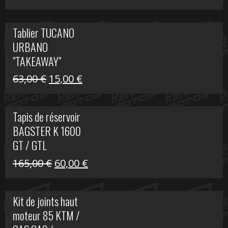
prix
prix
initial
actuel
Tablier TUCANO
était :
est :
URBANO
79,00 €.
50,00 €.
"TAKEAWAY"
Le
Le
63,00
€
15,00
€
prix
prix
initial
actuel
Tapis de réservoir
était :
est :
BAGSTER K 1600
63,00 €.
15,00 €.
GT / GTL
Le
Le
165,00
€
60,00
€
prix
prix
initial
actuel
Kit de joints haut
était :
est :
moteur 85 KTM /
165,00 €.
60,00 €.