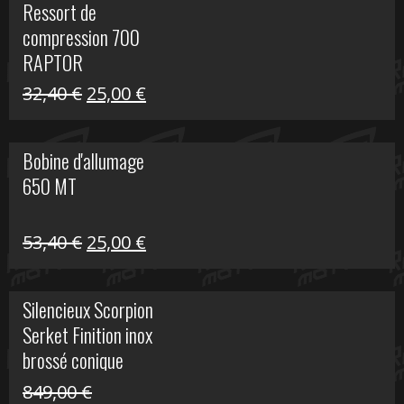
Ressort de
était :
est :
compression 700
30,00 €.
20,00 €.
RAPTOR
Le
Le
32,40
€
25,00
€
prix
prix
initial
actuel
Bobine d'allumage
était :
est :
650 MT
32,40 €.
25,00 €.
Le
Le
53,40
€
25,00
€
prix
prix
initial
actuel
Silencieux Scorpion
était :
est :
Serket Finition inox
53,40 €.
25,00 €.
brossé conique
double Z 1000
849,00
€