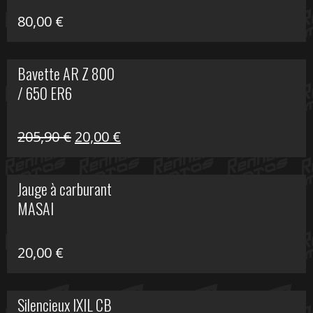
80,00
€
Bavette AR Z 800
/ 650 ER6
Le
Le
205,90
€
20,00
€
prix
prix
initial
actuel
Jauge à carburant
était :
est :
MASAI
205,90 €.
20,00 €.
20,00
€
Silencieux IXIL CB