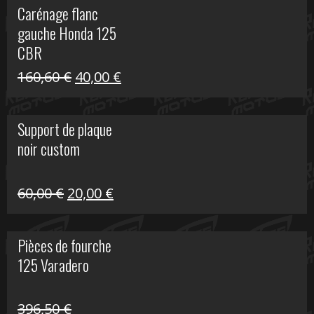
Carénage flanc
était :
est :
gauche Honda 125
40,00 €.
10,00 €.
CBR
Le
Le
160,60
€
40,00
€
prix
prix
initial
actuel
Support de plaque
était :
est :
noir custom
160,60 €.
40,00 €.
Le
Le
60,00
€
20,00
€
prix
prix
initial
actuel
Pièces de fourche
était :
est :
125 Varadero
60,00 €.
20,00 €.
396,50
€