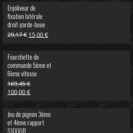
initial
actuel
Enjoliveur de
était :
est :
fixation latérale
29,17 €.
15,00 €.
droit garde-boue
arrière pour Vulcan
Le
Le
29,17
€
15,00
€
S
prix
prix
initial
actuel
Fourchette de
était :
est :
commande 5ème et
29,17 €.
15,00 €.
6ème vitesse
S1000R
169,45
€
Le
Le
100,00
€
prix
prix
initial
actuel
Jeu de pignon 3ème
était :
est :
et 4ème rapport
169,45 €.
100,00 €.
S1000R