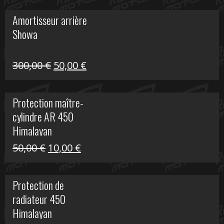
initial
actuel
Amortisseur arrière
était :
est :
Showa
35,00 €.
5,00 €.
Le
Le
300,00
€
50,00
€
prix
prix
initial
actuel
Protection maître-
était :
est :
cylindre AR 450
300,00 €.
50,00 €.
Himalayan
Le
Le
50,00
€
10,00
€
prix
prix
initial
actuel
Protection de
était :
est :
radiateur 450
50,00 €.
10,00 €.
Himalayan