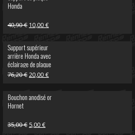
Honda
22,30 €.
5,00 €.
Le
Le
40,90
€
10,00
€
prix
prix
initial
actuel
Support supérieur
était :
est :
arrière Honda avec
40,90 €.
10,00 €.
éclairage de plaque
Le
Le
76,20
€
20,00
€
prix
prix
initial
actuel
Bouchon anodisé or
était :
est :
Hornet
76,20 €.
20,00 €.
Le
Le
35,00
€
5,00
€
prix
prix