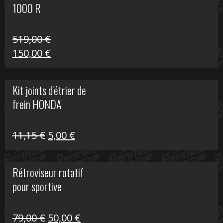
1000 R
519,00
€
Le
Le
150,00
€
prix
prix
initial
actuel
Kit joints d'étrier de
était :
est :
frein HONDA
519,00 €.
150,00 €.
Le
Le
11,15
€
5,00
€
prix
prix
initial
actuel
Rétroviseur rotatif
était :
est :
pour sportive
11,15 €.
5,00 €.
Le
Le
79,00
€
50,00
€