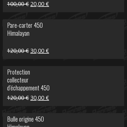
Le
Le
100,00
€
20,00
€
prix
prix
initial
actuel
Pare-carter 450
était :
est :
Himalayan
100,00 €.
20,00 €.
Le
Le
120,00
€
30,00
€
prix
prix
initial
actuel
Protection
était :
est :
collecteur
120,00 €.
30,00 €.
d’échappement 450
Himalayan
Le
Le
120,00
€
30,00
€
prix
prix
initial
actuel
Bulle origine 450
était :
est :
Himalayan