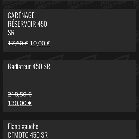
prix
prix
initial
actuel
CARÉNAGE
était :
est :
RÉSERVOIR 450
119,69 €.
80,00 €.
SR
Le
Le
17,60
€
10,00
€
prix
prix
initial
actuel
Radiateur 450 SR
était :
est :
17,60 €.
10,00 €.
218,50
€
Le
Le
130,00
€
prix
prix
initial
actuel
Flanc gauche
était :
est :
CFMOTO 450 SR
218,50 €.
130,00 €.