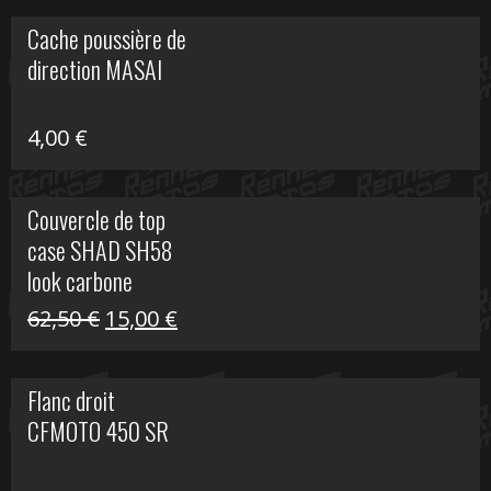
initial
actuel
Cache poussière de
était :
est :
direction MASAI
672,00 €.
300,00 €.
4,00
€
Couvercle de top
case SHAD SH58
look carbone
Le
Le
62,50
€
15,00
€
prix
prix
initial
actuel
Flanc droit
était :
est :
CFMOTO 450 SR
62,50 €.
15,00 €.