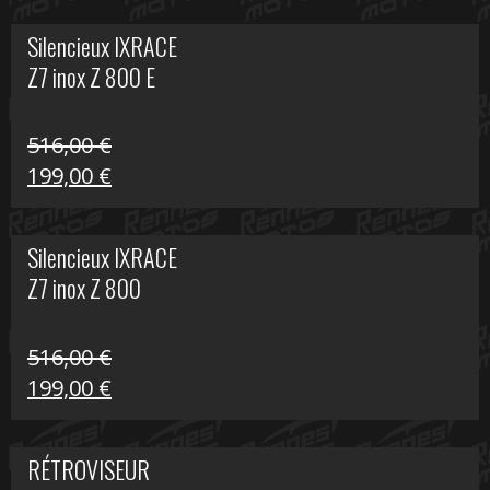
initial
actuel
Silencieux IXRACE
était :
est :
Z7 inox Z 800 E
141,10 €.
80,00 €.
516,00
€
Le
Le
199,00
€
prix
prix
initial
actuel
Silencieux IXRACE
était :
est :
Z7 inox Z 800
516,00 €.
199,00 €.
516,00
€
Le
Le
199,00
€
prix
prix
initial
actuel
RÉTROVISEUR
était :
est :