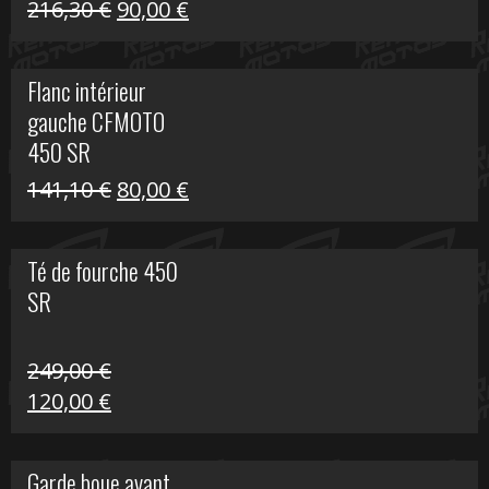
Le
Le
216,30
€
90,00
€
prix
prix
initial
actuel
Flanc intérieur
était :
est :
gauche CFMOTO
216,30 €.
90,00 €.
450 SR
Le
Le
141,10
€
80,00
€
prix
prix
initial
actuel
Té de fourche 450
était :
est :
SR
141,10 €.
80,00 €.
249,00
€
Le
Le
120,00
€
prix
prix
initial
actuel
Garde boue avant