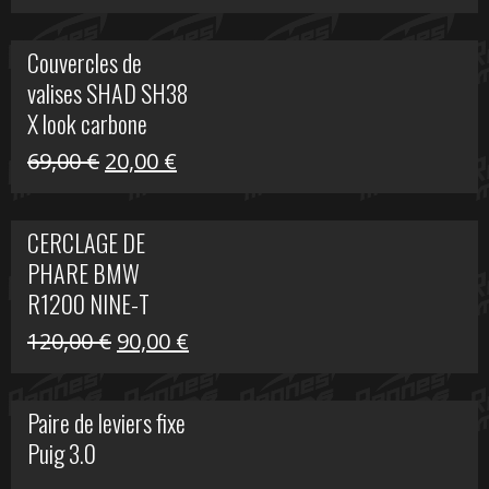
prix
prix
initial
actuel
Couvercles de
était :
est :
valises SHAD SH38
238,00 €.
79,00 €.
X look carbone
Le
Le
69,00
€
20,00
€
prix
prix
initial
actuel
CERCLAGE DE
était :
est :
PHARE BMW
69,00 €.
20,00 €.
R1200 NINE-T
Le
Le
120,00
€
90,00
€
prix
prix
initial
actuel
Paire de leviers fixe
était :
est :
Puig 3.0
120,00 €.
90,00 €.