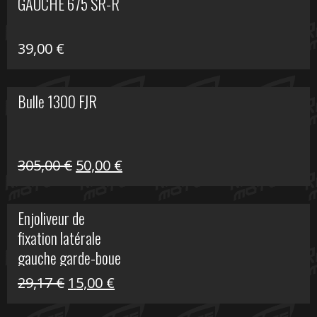
GAUCHE 675 SR-R
39,00
€
Bulle 1300 FJR
Le
Le
305,00
€
50,00
€
prix
prix
initial
actuel
Enjoliveur de
était :
est :
fixation latérale
305,00 €.
50,00 €.
gauche garde-boue
arrière Vulcan S
Le
Le
29,17
€
15,00
€
prix
prix