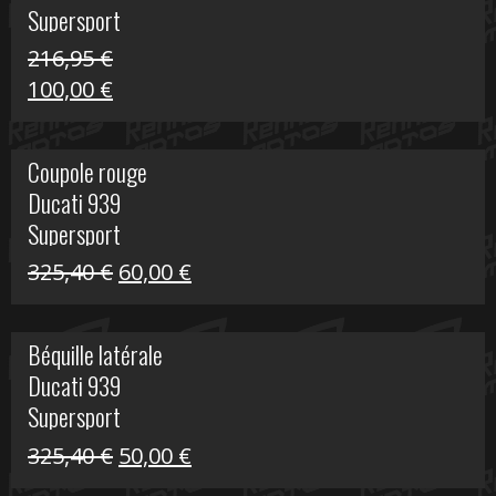
Supersport
216,95
€
Le
Le
100,00
€
prix
prix
initial
actuel
Coupole rouge
était :
est :
Ducati 939
216,95 €.
100,00 €.
Supersport
Le
Le
325,40
€
60,00
€
prix
prix
initial
actuel
Béquille latérale
était :
est :
Ducati 939
325,40 €.
60,00 €.
Supersport
Le
Le
325,40
€
50,00
€
prix
prix