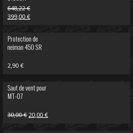
648,22
€
Le
Le
399,00
€
prix
prix
initial
actuel
Protection de
était :
est :
neiman 450 SR
648,22 €.
399,00 €.
2,90
€
Saut de vent pour
MT-07
Le
Le
30,00
€
20,00
€
prix
prix
initial
actuel