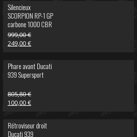
initial
actuel
Silencieux
était :
est :
SCORPION RP-1 GP
340,00 €.
100,00 €.
carbone 1000 CBR
RR
999,00
€
Le
Le
249,00
€
prix
prix
initial
actuel
Phare avant Ducati
était :
est :
939 Supersport
999,00 €.
249,00 €.
805,80
€
Le
Le
100,00
€
prix
prix
initial
actuel
Rétroviseur droit
était :
est :
Ducati 939
805,80 €.
100,00 €.