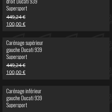
droit Ducati 939
426,20 €.
100,00 €.
Supersport
449,24
€
Le
Le
100,00
€
prix
prix
initial
actuel
Carénage supérieur
était :
est :
gauche Ducati 939
449,24 €.
100,00 €.
Supersport
449,24
€
Le
Le
100,00
€
prix
prix
initial
actuel
Carénage inférieur
était :
est :
gauche Ducati 939
449,24 €.
100,00 €.
Supersport