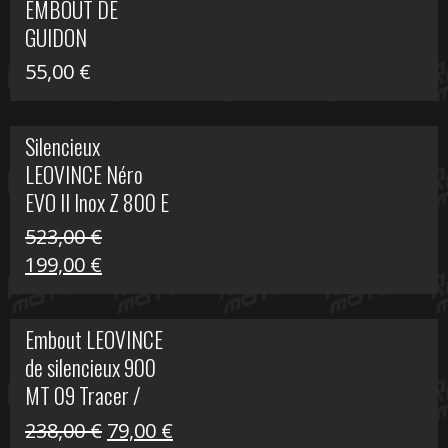
EMBOUT DE
516,00 €.
199,00 €.
GUIDON
55,00
€
Silencieux
LEOVINCE Néro
EVO II Inox Z 800 E
523,00
€
Le
Le
199,00
€
prix
prix
initial
actuel
Embout LEOVINCE
était :
est :
de silencieux 900
523,00 €.
199,00 €.
MT 09 Tracer /
Tracer GT
Le
Le
238,00
€
79,00
€