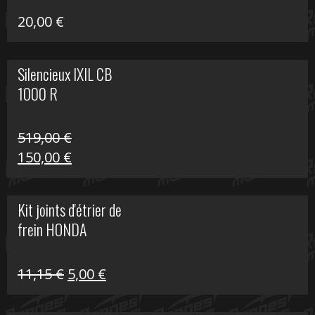
20,00
€
Silencieux IXIL CB
1000 R
519,00
€
Le
Le
150,00
€
prix
prix
initial
actuel
Kit joints d'étrier de
était :
est :
frein HONDA
519,00 €.
150,00 €.
Le
Le
11,15
€
5,00
€
prix
prix
initial
actuel