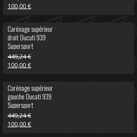
Le
Le
100,00
€
prix
prix
initial
actuel
Carénage supérieur
était :
est :
droit Ducati 939
426,20 €.
100,00 €.
Supersport
449,24
€
Le
Le
100,00
€
prix
prix
initial
actuel
Carénage supérieur
était :
est :
gauche Ducati 939
449,24 €.
100,00 €.
Supersport
449,24
€
Le
Le
100,00
€
prix
prix