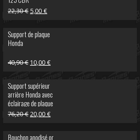
Le
Le
22,30
€
5,00
€
prix
prix
initial
actuel
Support de plaque
était :
est :
Honda
22,30 €.
5,00 €.
Le
Le
40,90
€
10,00
€
prix
prix
initial
actuel
Support supérieur
était :
est :
arrière Honda avec
40,90 €.
10,00 €.
éclairage de plaque
Le
Le
76,20
€
20,00
€
prix
prix
initial
actuel
Bouchon anodisé or
était :
est :