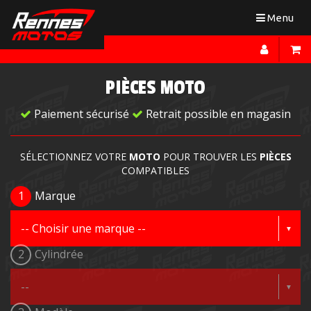
Toggle
Menu
navigation
PIÈCES MOTO
Paiement sécurisé
Retrait possible en magasin
SÉLECTIONNEZ VOTRE
MOTO
POUR TROUVER LES
PIÈCES
COMPATIBLES
1
Marque
2
Cylindrée