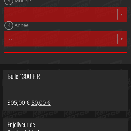
3
Modèle
4
Année
Bulle 1300 FJR
Le
Le
305,00
€
50,00
€
prix
prix
initial
actuel
Enjoliveur de
était :
est :