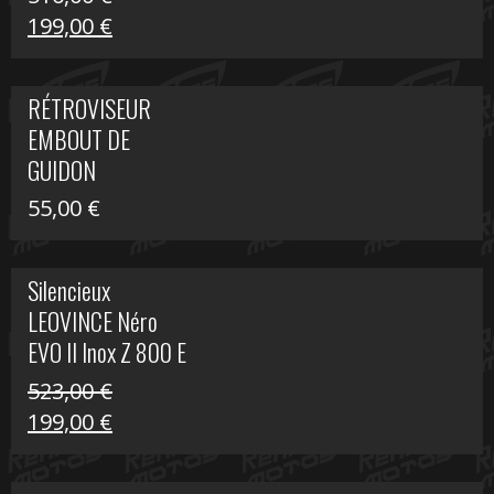
Le
Le
199,00
€
prix
prix
initial
actuel
RÉTROVISEUR
était :
est :
EMBOUT DE
516,00 €.
199,00 €.
GUIDON
55,00
€
Silencieux
LEOVINCE Néro
EVO II Inox Z 800 E
523,00
€
Le
Le
199,00
€
prix
prix
initial
actuel