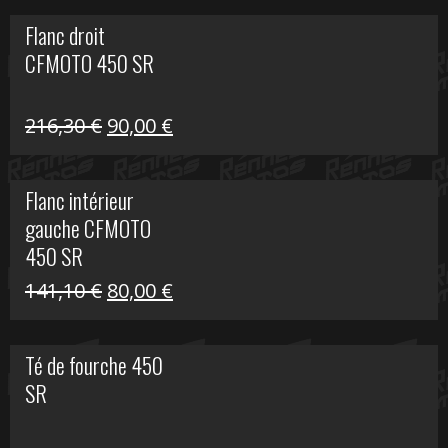
initial
actuel
Flanc droit
était :
est :
CFMOTO 450 SR
62,50 €.
15,00 €.
Le
Le
216,30
€
90,00
€
prix
prix
initial
actuel
Flanc intérieur
était :
est :
gauche CFMOTO
216,30 €.
90,00 €.
450 SR
Le
Le
141,10
€
80,00
€
prix
prix
initial
actuel
Té de fourche 450
était :
est :
SR
141,10 €.
80,00 €.