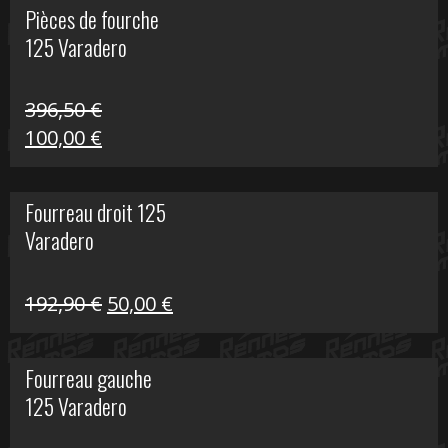
Pièces de fourche
était :
est :
125 Varadero
60,00 €.
20,00 €.
396,50
€
Le
Le
100,00
€
prix
prix
initial
actuel
Fourreau droit 125
était :
est :
Varadero
396,50 €.
100,00 €.
Le
Le
192,90
€
50,00
€
prix
prix
initial
actuel
Fourreau gauche
était :
est :
125 Varadero
192,90 €.
50,00 €.