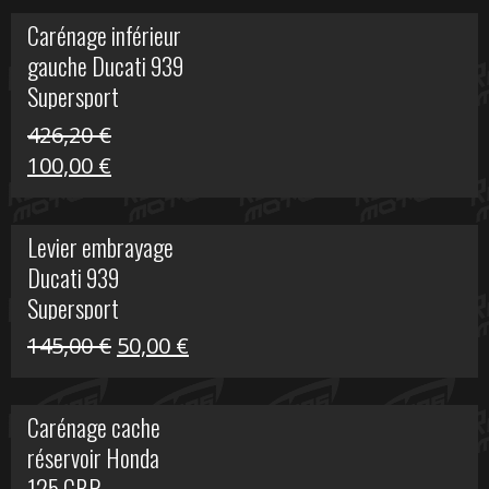
initial
actuel
Carénage inférieur
était :
est :
gauche Ducati 939
449,24 €.
100,00 €.
Supersport
426,20
€
Le
Le
100,00
€
prix
prix
initial
actuel
Levier embrayage
était :
est :
Ducati 939
426,20 €.
100,00 €.
Supersport
Le
Le
145,00
€
50,00
€
prix
prix
initial
actuel
Carénage cache
était :
est :
réservoir Honda
145,00 €.
50,00 €.
125 CBR