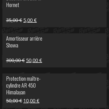
Hornet
76,20 €.
20,00 €.
Le
Le
35,00
€
5,00
€
prix
prix
initial
actuel
Amortisseur arrière
était :
est :
Showa
35,00 €.
5,00 €.
Le
Le
300,00
€
50,00
€
prix
prix
initial
actuel
Protection maître-
était :
est :
cylindre AR 450
300,00 €.
50,00 €.
Himalayan
Le
Le
50,00
€
10,00
€
prix
prix