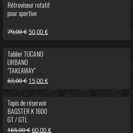
Rétroviseur rotatif
était :
est :
pour sportive
11,15 €.
5,00 €.
Le
Le
79,00
€
50,00
€
prix
prix
initial
actuel
Tablier TUCANO
était :
est :
URBANO
79,00 €.
50,00 €.
"TAKEAWAY"
Le
Le
63,00
€
15,00
€
prix
prix
initial
actuel
Tapis de réservoir
était :
est :
BAGSTER K 1600
63,00 €.
15,00 €.
GT / GTL
Le
Le
165,00
€
60,00
€