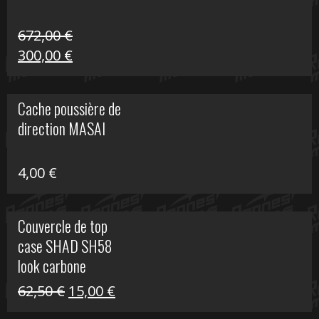
672,00
€
Le
Le
300,00
€
prix
prix
initial
actuel
Cache poussière de
était :
est :
direction MASAI
672,00 €.
300,00 €.
4,00
€
Couvercle de top
case SHAD SH58
look carbone
Le
Le
62,50
€
15,00
€
prix
prix