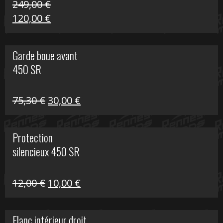
249,00
€
Le
Le
120,00
€
prix
prix
initial
actuel
Garde boue avant
était :
est :
450 SR
249,00 €.
120,00 €.
Le
Le
75,30
€
30,00
€
prix
prix
initial
actuel
Protection
était :
est :
silencieux 450 SR
75,30 €.
30,00 €.
Le
Le
12,00
€
10,00
€
prix
prix
initial
actuel
Flanc intérieur droit