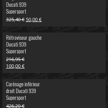
Ducati 939
325,40 €.
60,00 €.
Supersport
Le
Le
325,40
€
50,00
€
prix
prix
initial
actuel
Rétroviseur gauche
était :
est :
Ducati 939
325,40 €.
50,00 €.
Supersport
216,95
€
Le
Le
100,00
€
prix
prix
initial
actuel
Carénage inférieur
était :
est :
droit Ducati 939
216,95 €.
100,00 €.
Supersport
426,20
€