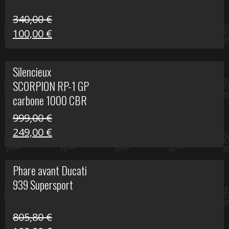
340,00
€
Le
Le
100,00
€
prix
prix
initial
actuel
Silencieux
était :
est :
SCORPION RP-1 GP
340,00 €.
100,00 €.
carbone 1000 CBR
RR
999,00
€
Le
Le
249,00
€
prix
prix
initial
actuel
Phare avant Ducati
était :
est :
939 Supersport
999,00 €.
249,00 €.
805,80
€