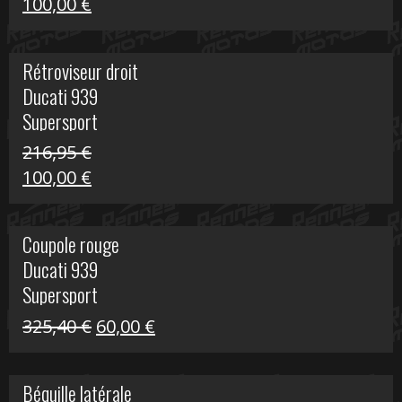
Le
Le
100,00
€
prix
prix
initial
actuel
Rétroviseur droit
était :
est :
Ducati 939
805,80 €.
100,00 €.
Supersport
216,95
€
Le
Le
100,00
€
prix
prix
initial
actuel
Coupole rouge
était :
est :
Ducati 939
216,95 €.
100,00 €.
Supersport
Le
Le
325,40
€
60,00
€
prix
prix
initial
actuel
Béquille latérale
était :
est :