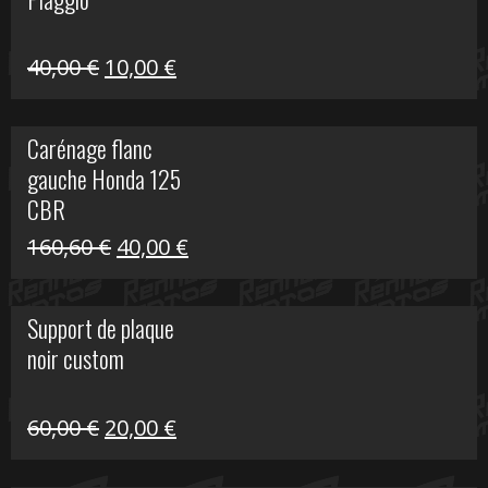
60,00 €.
10,00 €.
Le
Le
40,00
€
10,00
€
prix
prix
initial
actuel
Carénage flanc
était :
est :
gauche Honda 125
40,00 €.
10,00 €.
CBR
Le
Le
160,60
€
40,00
€
prix
prix
initial
actuel
Support de plaque
était :
est :
noir custom
160,60 €.
40,00 €.
Le
Le
60,00
€
20,00
€
prix
prix
initial
actuel