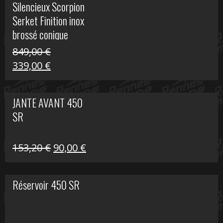
Silencieux Scorpion
était :
est :
Serket Finition inox
53,40 €.
25,00 €.
brossé conique
double Z 1000
849,00
€
Le
Le
339,00
€
prix
prix
initial
actuel
JANTE AVANT 450
était :
est :
SR
849,00 €.
339,00 €.
Le
Le
153,20
€
90,00
€
prix
prix
initial
actuel
Réservoir 450 SR
était :
est :
153,20 €.
90,00 €.