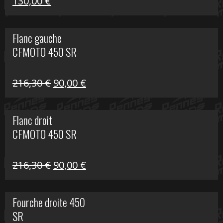
Le
Le
130,00
€
prix
prix
initial
actuel
Flanc gauche
était :
est :
CFMOTO 450 SR
218,50 €.
130,00 €.
Le
Le
216,30
€
90,00
€
prix
prix
initial
actuel
Flanc droit
était :
est :
CFMOTO 450 SR
216,30 €.
90,00 €.
Le
Le
216,30
€
90,00
€
prix
prix
initial
actuel
Fourche droite 450
était :
est :
SR
216,30 €.
90,00 €.