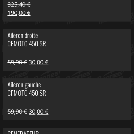
325,40
€
Le
Le
190,00
€
prix
prix
initial
actuel
Aileron droite
était :
est :
CFMOTO 450 SR
325,40 €.
190,00 €.
Le
Le
59,90
€
30,00
€
prix
prix
initial
actuel
Aileron gauche
était :
est :
CFMOTO 450 SR
59,90 €.
30,00 €.
Le
Le
59,90
€
30,00
€
prix
prix
initial
actuel
GENERATEUR