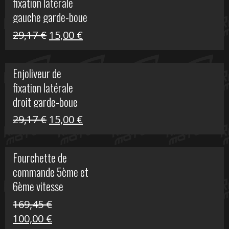
fixation latérale
305,00 €.
50,00 €.
gauche garde-boue
arrière Vulcan S
Le
Le
29,17
€
15,00
€
prix
prix
initial
actuel
Enjoliveur de
était :
est :
fixation latérale
29,17 €.
15,00 €.
droit garde-boue
arrière pour Vulcan
Le
Le
29,17
€
15,00
€
S
prix
prix
initial
actuel
Fourchette de
était :
est :
commande 5ème et
29,17 €.
15,00 €.
6ème vitesse
S1000R
169,45
€
Le
Le
100,00
€