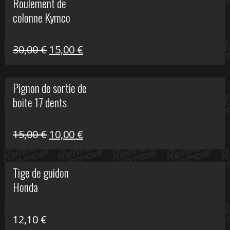
Roulement de
était :
est :
colonne Kymco
106,00 €.
50,00 €.
Le
Le
30,00
€
15,00
€
prix
prix
initial
actuel
Pignon de sortie de
était :
est :
boite 17 dents
30,00 €.
15,00 €.
Le
Le
15,00
€
10,00
€
prix
prix
initial
actuel
Tige de guidon
était :
est :
Honda
15,00 €.
10,00 €.
12,10
€