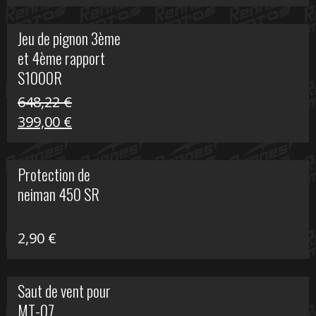
prix
prix
initial
actuel
Jeu de pignon 3ème
était :
est :
et 4ème rapport
169,45 €.
100,00 €.
S1000R
648,22
€
Le
Le
399,00
€
prix
prix
initial
actuel
Protection de
était :
est :
neiman 450 SR
648,22 €.
399,00 €.
2,90
€
Saut de vent pour
MT-07