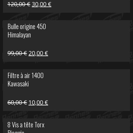
Himalayan
Le
Le
120,00
€
30,00
€
prix
prix
initial
actuel
Bulle origine 450
était :
est :
Himalayan
120,00 €.
30,00 €.
Le
Le
99,00
€
20,00
€
prix
prix
initial
actuel
Filtre à air 1400
était :
est :
Kawasaki
99,00 €.
20,00 €.
Le
Le
60,00
€
10,00
€
prix
prix
initial
actuel
8 Vis a tête Torx
était :
est :
Piaggio