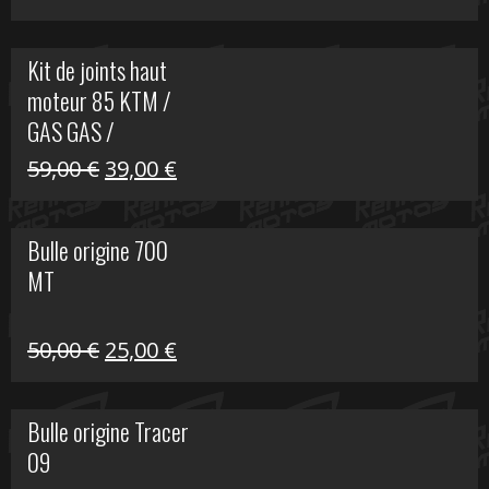
prix
prix
initial
actuel
Kit de joints haut
était :
est :
moteur 85 KTM /
165,00 €.
60,00 €.
GAS GAS /
HUSQVARNA
Le
Le
59,00
€
39,00
€
prix
prix
initial
actuel
Bulle origine 700
était :
est :
MT
59,00 €.
39,00 €.
Le
Le
50,00
€
25,00
€
prix
prix
initial
actuel
Bulle origine Tracer
était :
est :
09
50,00 €.
25,00 €.