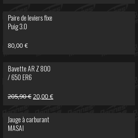
prix
prix
initial
actuel
Paire de leviers fixe
était :
est :
Puig 3.0
120,00 €.
90,00 €.
80,00
€
Bavette AR Z 800
/ 650 ER6
Le
Le
205,90
€
20,00
€
prix
prix
initial
actuel
Jauge à carburant
était :
est :
MASAI
205,90 €.
20,00 €.