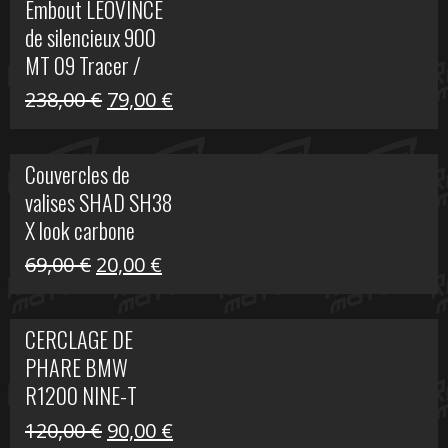
Embout LEOVINCE
était :
est :
de silencieux 900
523,00 €.
199,00 €.
MT 09 Tracer /
Tracer GT
Le
Le
238,00
€
79,00
€
prix
prix
initial
actuel
Couvercles de
était :
est :
valises SHAD SH38
238,00 €.
79,00 €.
X look carbone
Le
Le
69,00
€
20,00
€
prix
prix
initial
actuel
CERCLAGE DE
était :
est :
PHARE BMW
69,00 €.
20,00 €.
R1200 NINE-T
Le
Le
120,00
€
90,00
€