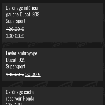
initial
actuel
Carénage inférieur
était :
est :
gauche Ducati 939
449,24 €.
100,00 €.
Supersport
426,20
€
Le
Le
100,00
€
prix
prix
initial
actuel
Levier embrayage
était :
est :
Ducati 939
426,20 €.
100,00 €.
Supersport
Le
Le
145,00
€
50,00
€
prix
prix
initial
actuel
Carénage cache
était :
est :
réservoir Honda
145,00 €.
50,00 €.
125 CBR