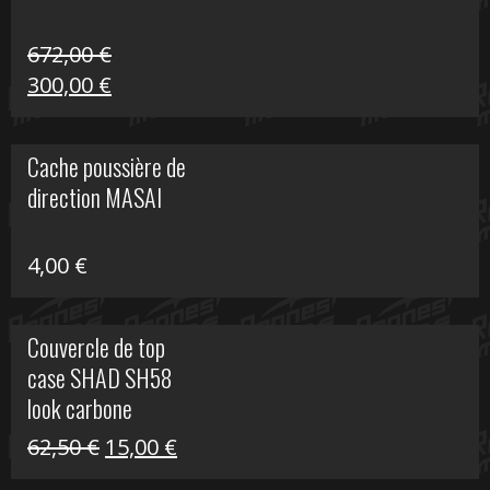
672,00
€
Le
Le
300,00
€
prix
prix
initial
actuel
Cache poussière de
était :
est :
direction MASAI
672,00 €.
300,00 €.
4,00
€
Couvercle de top
case SHAD SH58
look carbone
Le
Le
62,50
€
15,00
€
prix
prix