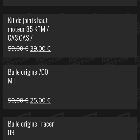
prix
prix
initial
actuel
Kit de joints haut
était :
est :
moteur 85 KTM /
165,00 €.
60,00 €.
GAS GAS /
HUSQVARNA
Le
Le
59,00
€
39,00
€
prix
prix
initial
actuel
Bulle origine 700
était :
est :
MT
59,00 €.
39,00 €.
Le
Le
50,00
€
25,00
€
prix
prix
initial
actuel
Bulle origine Tracer
était :
est :
09
50,00 €.
25,00 €.