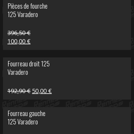
Pièces de fourche
était :
est :
125 Varadero
60,00 €.
20,00 €.
396,50
€
Le
Le
100,00
€
prix
prix
initial
actuel
Fourreau droit 125
était :
est :
Varadero
396,50 €.
100,00 €.
Le
Le
192,90
€
50,00
€
prix
prix
initial
actuel
Fourreau gauche
était :
est :
125 Varadero
192,90 €.
50,00 €.