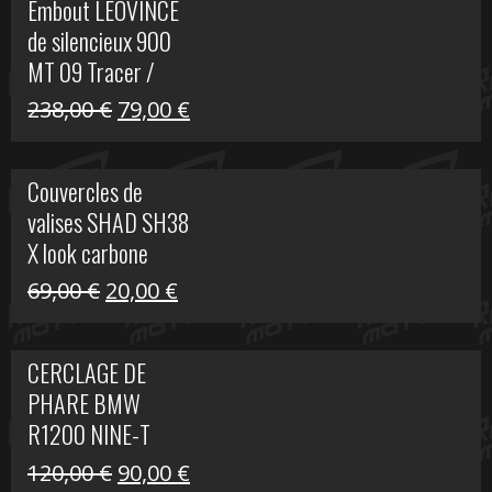
Embout LEOVINCE
était :
est :
de silencieux 900
523,00 €.
199,00 €.
MT 09 Tracer /
Tracer GT
Le
Le
238,00
€
79,00
€
prix
prix
initial
actuel
Couvercles de
était :
est :
valises SHAD SH38
238,00 €.
79,00 €.
X look carbone
Le
Le
69,00
€
20,00
€
prix
prix
initial
actuel
CERCLAGE DE
était :
est :
PHARE BMW
69,00 €.
20,00 €.
R1200 NINE-T
Le
Le
120,00
€
90,00
€