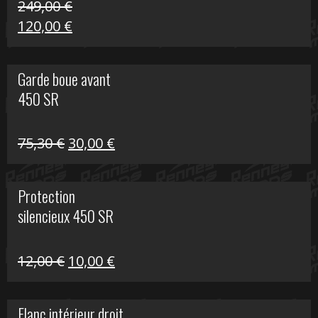
249,00
€
Le
Le
120,00
€
prix
prix
initial
actuel
Garde boue avant
était :
est :
450 SR
249,00 €.
120,00 €.
Le
Le
75,30
€
30,00
€
prix
prix
initial
actuel
Protection
était :
est :
silencieux 450 SR
75,30 €.
30,00 €.
Le
Le
12,00
€
10,00
€
prix
prix
initial
actuel
Flanc intérieur droit