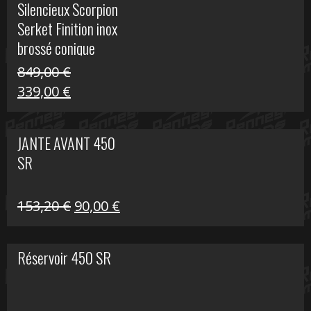
Silencieux Scorpion
était :
est :
Serket Finition inox
53,40 €.
25,00 €.
brossé conique
double Z 1000
849,00
€
Le
Le
339,00
€
prix
prix
initial
actuel
JANTE AVANT 450
était :
est :
SR
849,00 €.
339,00 €.
Le
Le
153,20
€
90,00
€
prix
prix
initial
actuel
Réservoir 450 SR
était :
est :
153,20 €.
90,00 €.