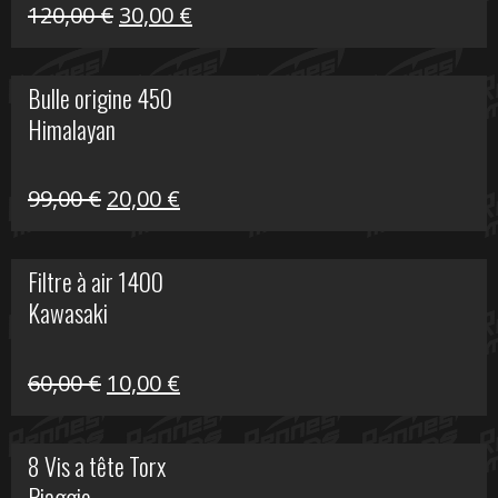
Himalayan
Le
Le
120,00
€
30,00
€
prix
prix
initial
actuel
Bulle origine 450
était :
est :
Himalayan
120,00 €.
30,00 €.
Le
Le
99,00
€
20,00
€
prix
prix
initial
actuel
Filtre à air 1400
était :
est :
Kawasaki
99,00 €.
20,00 €.
Le
Le
60,00
€
10,00
€
prix
prix
initial
actuel
8 Vis a tête Torx
était :
est :
Piaggio