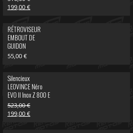
Le
Le
199,00
€
prix
prix
initial
actuel
RÉTROVISEUR
était :
est :
EMBOUT DE
516,00 €.
199,00 €.
GUIDON
55,00
€
Silencieux
LEOVINCE Néro
EVO II Inox Z 800 E
523,00
€
Le
Le
199,00
€
prix
prix
initial
actuel