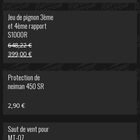
prix
prix
initial
actuel
Jeu de pignon 3ème
était :
est :
et 4ème rapport
169,45 €.
100,00 €.
S1000R
648,22
€
Le
Le
399,00
€
prix
prix
initial
actuel
Protection de
était :
est :
neiman 450 SR
648,22 €.
399,00 €.
2,90
€
Saut de vent pour
MT-07