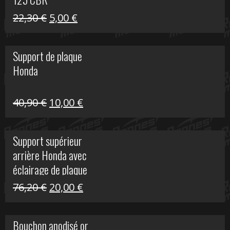
Le
Le
22,30
€
5,00
€
prix
prix
initial
actuel
Support de plaque
était :
est :
Honda
22,30 €.
5,00 €.
Le
Le
40,90
€
10,00
€
prix
prix
initial
actuel
Support supérieur
était :
est :
arrière Honda avec
40,90 €.
10,00 €.
éclairage de plaque
Le
Le
76,20
€
20,00
€
prix
prix
initial
actuel
Bouchon anodisé or
était :
est :