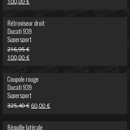
Le
Le
100,00
€
prix
prix
initial
actuel
Rétroviseur droit
était :
est :
Ducati 939
805,80 €.
100,00 €.
Supersport
216,95
€
Le
Le
100,00
€
prix
prix
initial
actuel
Coupole rouge
était :
est :
Ducati 939
216,95 €.
100,00 €.
Supersport
Le
Le
325,40
€
60,00
€
prix
prix
initial
actuel
Béquille latérale
était :
est :