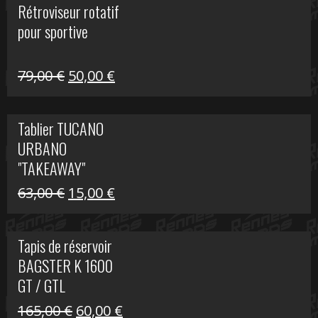
Rétroviseur rotatif
était :
est :
pour sportive
11,15 €.
5,00 €.
Le
Le
79,00
€
50,00
€
prix
prix
initial
actuel
Tablier TUCANO
était :
est :
URBANO
79,00 €.
50,00 €.
"TAKEAWAY"
Le
Le
63,00
€
15,00
€
prix
prix
initial
actuel
Tapis de réservoir
était :
est :
BAGSTER K 1600
63,00 €.
15,00 €.
GT / GTL
Le
Le
165,00
€
60,00
€