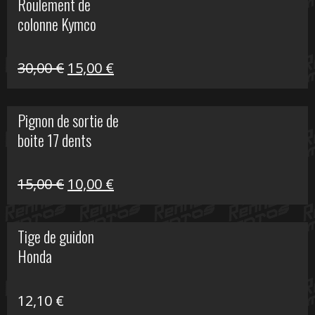
Roulement de
était :
est :
colonne Kymco
106,00 €.
50,00 €.
Le
Le
30,00
€
15,00
€
prix
prix
initial
actuel
Pignon de sortie de
était :
est :
boite 17 dents
30,00 €.
15,00 €.
Le
Le
15,00
€
10,00
€
prix
prix
initial
actuel
Tige de guidon
était :
est :
Honda
15,00 €.
10,00 €.
12,10
€