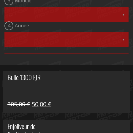
3
Modèle
4
Année
Bulle 1300 FJR
Le
Le
305,00
€
50,00
€
prix
prix
initial
actuel
Enjoliveur de
était :
est :