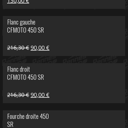
Le
Le
130,00
€
prix
prix
initial
actuel
Flanc gauche
était :
est :
CFMOTO 450 SR
218,50 €.
130,00 €.
Le
Le
216,30
€
90,00
€
prix
prix
initial
actuel
Flanc droit
était :
est :
CFMOTO 450 SR
216,30 €.
90,00 €.
Le
Le
216,30
€
90,00
€
prix
prix
initial
actuel
Fourche droite 450
était :
est :
SR
216,30 €.
90,00 €.