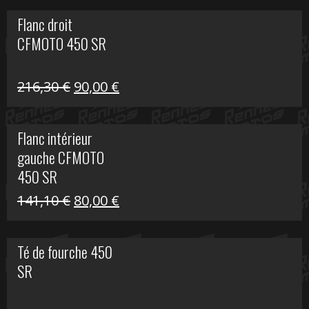
initial
actuel
Flanc droit
était :
est :
CFMOTO 450 SR
62,50 €.
15,00 €.
Le
Le
216,30
€
90,00
€
prix
prix
initial
actuel
Flanc intérieur
était :
est :
gauche CFMOTO
216,30 €.
90,00 €.
450 SR
Le
Le
141,10
€
80,00
€
prix
prix
initial
actuel
Té de fourche 450
était :
est :
SR
141,10 €.
80,00 €.