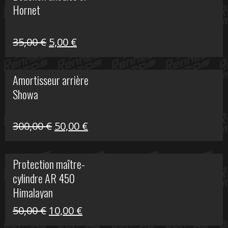
Hornet
76,20 €.
20,00 €.
Le
Le
35,00
€
5,00
€
prix
prix
initial
actuel
Amortisseur arrière
était :
est :
Showa
35,00 €.
5,00 €.
Le
Le
300,00
€
50,00
€
prix
prix
initial
actuel
Protection maître-
était :
est :
cylindre AR 450
300,00 €.
50,00 €.
Himalayan
Le
Le
50,00
€
10,00
€
prix
prix