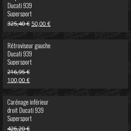
Ducati 939
325,40 €.
60,00 €.
Supersport
Le
Le
325,40
€
50,00
€
prix
prix
initial
actuel
Rétroviseur gauche
était :
est :
Ducati 939
325,40 €.
50,00 €.
Supersport
216,95
€
Le
Le
100,00
€
prix
prix
initial
actuel
Carénage inférieur
était :
est :
droit Ducati 939
216,95 €.
100,00 €.
Supersport
426,20
€