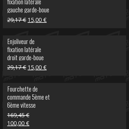
fixation latérale
305,00 €.
50,00 €.
gauche garde-boue
arrière Vulcan S
Le
Le
29,17
€
15,00
€
prix
prix
initial
actuel
Enjoliveur de
était :
est :
fixation latérale
29,17 €.
15,00 €.
droit garde-boue
arrière pour Vulcan
Le
Le
29,17
€
15,00
€
S
prix
prix
initial
actuel
Fourchette de
était :
est :
commande 5ème et
29,17 €.
15,00 €.
6ème vitesse
S1000R
169,45
€
Le
Le
100,00
€