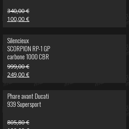
340,00
€
Le
Le
100,00
€
prix
prix
initial
actuel
Silencieux
était :
est :
SCORPION RP-1 GP
340,00 €.
100,00 €.
carbone 1000 CBR
RR
999,00
€
Le
Le
249,00
€
prix
prix
initial
actuel
Phare avant Ducati
était :
est :
939 Supersport
999,00 €.
249,00 €.
805,80
€