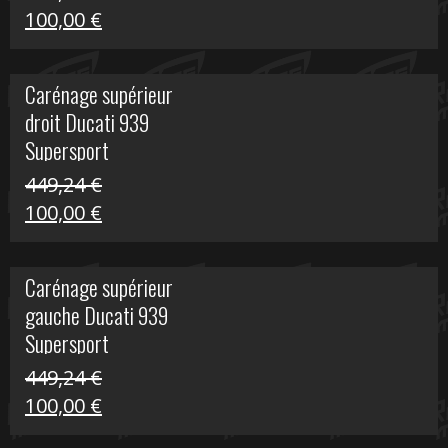
Le
Le
100,00
€
prix
prix
initial
actuel
Carénage supérieur
était :
est :
droit Ducati 939
426,20 €.
100,00 €.
Supersport
449,24
€
Le
Le
100,00
€
prix
prix
initial
actuel
Carénage supérieur
était :
est :
gauche Ducati 939
449,24 €.
100,00 €.
Supersport
449,24
€
Le
Le
100,00
€
prix
prix