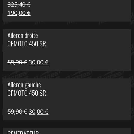
325,40
€
Le
Le
190,00
€
prix
prix
initial
actuel
Aileron droite
était :
est :
CFMOTO 450 SR
325,40 €.
190,00 €.
Le
Le
59,90
€
30,00
€
prix
prix
initial
actuel
Aileron gauche
était :
est :
CFMOTO 450 SR
59,90 €.
30,00 €.
Le
Le
59,90
€
30,00
€
prix
prix
initial
actuel
GENERATEUR