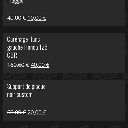
60,00 €.
10,00 €.
Le
Le
40,00
€
10,00
€
prix
prix
initial
actuel
Carénage flanc
était :
est :
gauche Honda 125
40,00 €.
10,00 €.
CBR
Le
Le
160,60
€
40,00
€
prix
prix
initial
actuel
Support de plaque
était :
est :
noir custom
160,60 €.
40,00 €.
Le
Le
60,00
€
20,00
€
prix
prix
initial
actuel