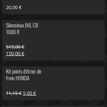
20,00
€
Silencieux IXIL CB
1000 R
519,00
€
Le
Le
150,00
€
prix
prix
initial
actuel
Kit joints d'étrier de
était :
est :
frein HONDA
519,00 €.
150,00 €.
Le
Le
11,15
€
5,00
€
prix
prix
initial
actuel