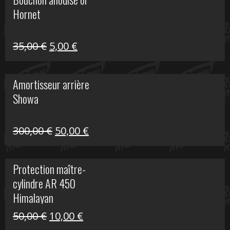
était :
est :
Hornet
76,20 €.
20,00 €.
Le
Le
35,00
€
5,00
€
prix
prix
initial
actuel
Amortisseur arrière
était :
est :
Showa
35,00 €.
5,00 €.
Le
Le
300,00
€
50,00
€
prix
prix
initial
actuel
Protection maître-
était :
est :
cylindre AR 450
300,00 €.
50,00 €.
Himalayan
Le
Le
50,00
€
10,00
€
prix
prix