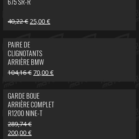
675 SR-R
Le
Le
40,22
€
25,00
€
prix
prix
initial
actuel
PAIRE DE
était :
est :
CLIGNOTANTS
40,22 €.
25,00 €.
ARRIÈRE BMW
R1200 NINE-T
Le
Le
104,16
€
70,00
€
SCRAMBLER
prix
prix
initial
actuel
GARDE BOUE
était :
est :
ARRIÈRE COMPLET
104,16 €.
70,00 €.
R1200 NINE-T
SCRAMBLER
289,74
€
Le
Le
200,00
€