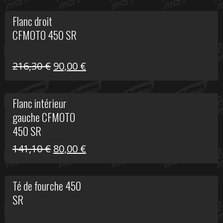
initial
actuel
Flanc droit
était :
est :
CFMOTO 450 SR
62,50 €.
15,00 €.
Le
Le
216,30
€
90,00
€
prix
prix
initial
actuel
Flanc intérieur
était :
est :
gauche CFMOTO
216,30 €.
90,00 €.
450 SR
Le
Le
141,10
€
80,00
€
prix
prix
initial
actuel
Té de fourche 450
était :
est :
SR
141,10 €.
80,00 €.