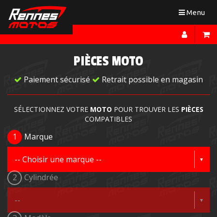
Toggle
Menu
navigation
PIÈCES MOTO
Paiement sécurisé
Retrait possible en magasin
SÉLECTIONNEZ VOTRE
MOTO
POUR TROUVER LES
PIÈCES
COMPATIBLES
1
Marque
2
Cylindrée