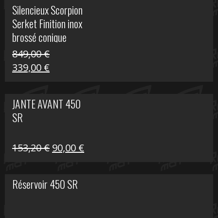
initial
actuel
Silencieux Scorpion
était :
est :
Serket Finition inox
53,40 €.
25,00 €.
brossé conique
double Z 1000
849,00
€
Le
Le
339,00
€
prix
prix
initial
actuel
JANTE AVANT 450
était :
est :
SR
849,00 €.
339,00 €.
Le
Le
153,20
€
90,00
€
prix
prix
initial
actuel
Réservoir 450 SR
était :
est :
153,20 €.
90,00 €.