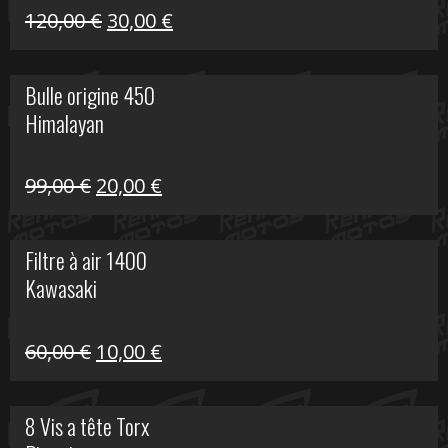
Himalayan
Le
Le
120,00
€
30,00
€
prix
prix
initial
actuel
Bulle origine 450
était :
est :
Himalayan
120,00 €.
30,00 €.
Le
Le
99,00
€
20,00
€
prix
prix
initial
actuel
Filtre à air 1400
était :
est :
Kawasaki
99,00 €.
20,00 €.
Le
Le
60,00
€
10,00
€
prix
prix
initial
actuel
8 Vis a tête Torx
était :
est :