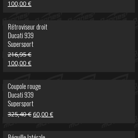
Le
Le
100,00
€
prix
prix
initial
actuel
Rétroviseur droit
était :
est :
Ducati 939
805,80 €.
100,00 €.
Supersport
216,95
€
Le
Le
100,00
€
prix
prix
initial
actuel
Coupole rouge
était :
est :
Ducati 939
216,95 €.
100,00 €.
Supersport
Le
Le
325,40
€
60,00
€
prix
prix
initial
actuel
Béquille latérale