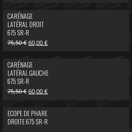
prix
prix
initial
actuel
CARÉNAGE
était :
est :
LATÉRAL DROIT
289,74 €.
200,00 €.
675 SR-R
Le
Le
75,50
€
60,00
€
prix
prix
initial
actuel
CARÉNAGE
était :
est :
LATÉRAL GAUCHE
75,50 €.
60,00 €.
675 SR-R
Le
Le
75,50
€
60,00
€
prix
prix
initial
actuel
ECOPE DE PHARE
était :
est :
DROITE 675 SR-R
75,50 €.
60,00 €.