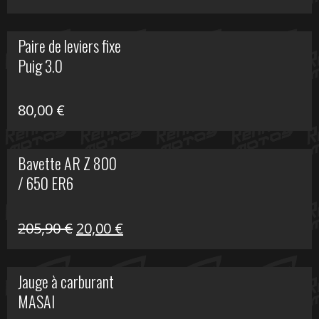
prix
prix
initial
actuel
Paire de leviers fixe
était :
est :
Puig 3.0
120,00 €.
90,00 €.
80,00
€
Bavette AR Z 800
/ 650 ER6
Le
Le
205,90
€
20,00
€
prix
prix
initial
actuel
Jauge à carburant
était :
est :
MASAI
205,90 €.
20,00 €.