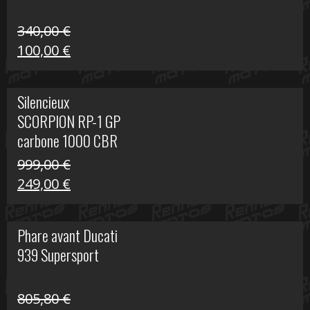
340,00
€
Le
Le
100,00
€
prix
prix
initial
actuel
Silencieux
était :
est :
SCORPION RP-1 GP
340,00 €.
100,00 €.
carbone 1000 CBR
RR
999,00
€
Le
Le
249,00
€
prix
prix
initial
actuel
Phare avant Ducati
était :
est :
939 Supersport
999,00 €.
249,00 €.
805,80
€