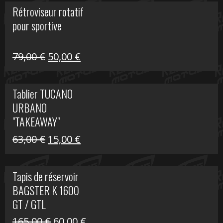
initial
actuel
Rétroviseur rotatif
était :
est :
pour sportive
11,15 €.
5,00 €.
Le
Le
79,00
€
50,00
€
prix
prix
initial
actuel
Tablier TUCANO
était :
est :
URBANO
79,00 €.
50,00 €.
"TAKEAWAY"
Le
Le
63,00
€
15,00
€
prix
prix
initial
actuel
Tapis de réservoir
était :
est :
BAGSTER K 1600
63,00 €.
15,00 €.
GT / GTL
Le
Le
165,00
€
60,00
€