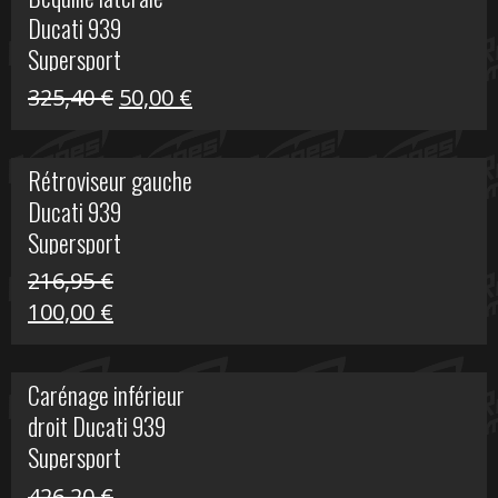
était :
est :
Ducati 939
325,40 €.
60,00 €.
Supersport
Le
Le
325,40
€
50,00
€
prix
prix
initial
actuel
Rétroviseur gauche
était :
est :
Ducati 939
325,40 €.
50,00 €.
Supersport
216,95
€
Le
Le
100,00
€
prix
prix
initial
actuel
Carénage inférieur
était :
est :
droit Ducati 939
216,95 €.
100,00 €.
Supersport
426,20
€