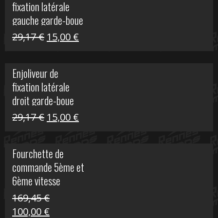
fixation latérale
305,00 €.
50,00 €.
gauche garde-boue
arrière Vulcan S
Le
Le
29,17
€
15,00
€
prix
prix
initial
actuel
Enjoliveur de
était :
est :
fixation latérale
29,17 €.
15,00 €.
droit garde-boue
arrière pour Vulcan
Le
Le
29,17
€
15,00
€
S
prix
prix
initial
actuel
Fourchette de
était :
est :
commande 5ème et
29,17 €.
15,00 €.
6ème vitesse
S1000R
169,45
€
Le
Le
100,00
€