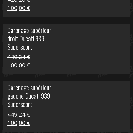
Le
Le
100,00
€
prix
prix
initial
actuel
Carénage supérieur
était :
est :
droit Ducati 939
426,20 €.
100,00 €.
Supersport
449,24
€
Le
Le
100,00
€
prix
prix
initial
actuel
Carénage supérieur
était :
est :
gauche Ducati 939
449,24 €.
100,00 €.
Supersport
449,24
€
Le
Le
100,00
€
prix
prix