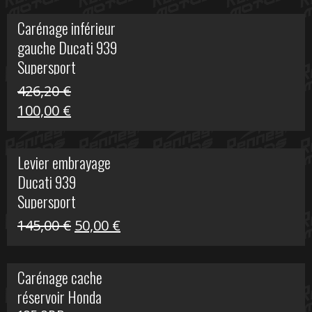
initial
actuel
Carénage inférieur
était :
est :
gauche Ducati 939
449,24 €.
100,00 €.
Supersport
426,20
€
Le
Le
100,00
€
prix
prix
initial
actuel
Levier embrayage
était :
est :
Ducati 939
426,20 €.
100,00 €.
Supersport
Le
Le
145,00
€
50,00
€
prix
prix
initial
actuel
Carénage cache
était :
est :
réservoir Honda
145,00 €.
50,00 €.