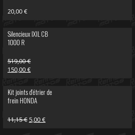
20,00
€
Silencieux IXIL CB
1000 R
519,00
€
Le
Le
150,00
€
prix
prix
initial
actuel
Kit joints d'étrier de
était :
est :
frein HONDA
519,00 €.
150,00 €.
Le
Le
11,15
€
5,00
€
prix
prix