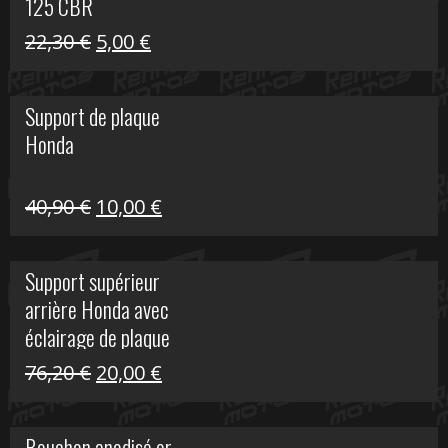
125 CBR
Le
Le
22,30
€
5,00
€
prix
prix
initial
actuel
Support de plaque
était :
est :
Honda
22,30 €.
5,00 €.
Le
Le
40,90
€
10,00
€
prix
prix
initial
actuel
Support supérieur
était :
est :
arrière Honda avec
40,90 €.
10,00 €.
éclairage de plaque
Le
Le
76,20
€
20,00
€
prix
prix
initial
actuel
Bouchon anodisé or