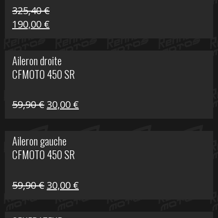
325,40
€
Le
Le
190,00
€
prix
prix
initial
actuel
Aileron droite
était :
est :
CFMOTO 450 SR
325,40 €.
190,00 €.
Le
Le
59,90
€
30,00
€
prix
prix
initial
actuel
Aileron gauche
était :
est :
CFMOTO 450 SR
59,90 €.
30,00 €.
Le
Le
59,90
€
30,00
€
prix
prix
initial
actuel