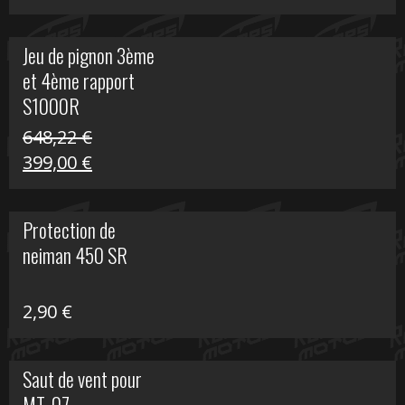
prix
prix
initial
actuel
Jeu de pignon 3ème
était :
est :
et 4ème rapport
169,45 €.
100,00 €.
S1000R
648,22
€
Le
Le
399,00
€
prix
prix
initial
actuel
Protection de
était :
est :
neiman 450 SR
648,22 €.
399,00 €.
2,90
€
Saut de vent pour
MT-07