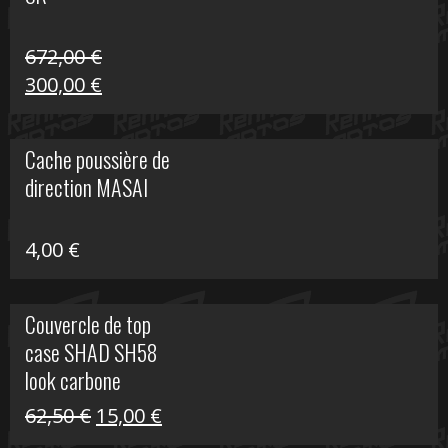
216,30 €.
90,00 €.
672,00
€
Le
Le
300,00
€
prix
prix
initial
actuel
Cache poussière de
était :
est :
direction MASAI
672,00 €.
300,00 €.
4,00
€
Couvercle de top
case SHAD SH58
look carbone
Le
Le
62,50
€
15,00
€
prix
prix