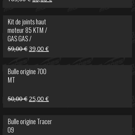
prix
prix
initial
actuel
Kit de joints haut
était :
est :
moteur 85 KTM /
165,00 €.
60,00 €.
GAS GAS /
HUSQVARNA
Le
Le
59,00
€
39,00
€
prix
prix
initial
actuel
Bulle origine 700
était :
est :
MT
59,00 €.
39,00 €.
Le
Le
50,00
€
25,00
€
prix
prix
initial
actuel
Bulle origine Tracer
était :
est :
09
50,00 €.
25,00 €.