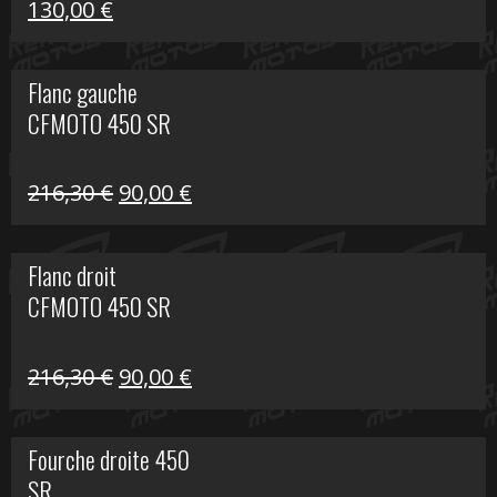
Le
Le
130,00
€
prix
prix
initial
actuel
Flanc gauche
était :
est :
CFMOTO 450 SR
218,50 €.
130,00 €.
Le
Le
216,30
€
90,00
€
prix
prix
initial
actuel
Flanc droit
était :
est :
CFMOTO 450 SR
216,30 €.
90,00 €.
Le
Le
216,30
€
90,00
€
prix
prix
initial
actuel
Fourche droite 450
était :
est :
SR