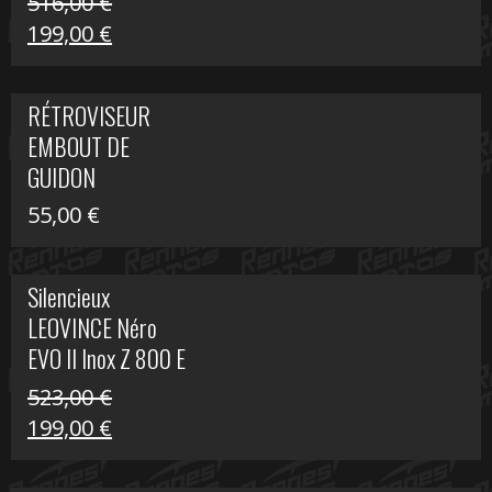
516,00
€
Le
Le
199,00
€
prix
prix
initial
actuel
RÉTROVISEUR
était :
est :
EMBOUT DE
516,00 €.
199,00 €.
GUIDON
55,00
€
Silencieux
LEOVINCE Néro
EVO II Inox Z 800 E
523,00
€
Le
Le
199,00
€
prix
prix
initial
actuel