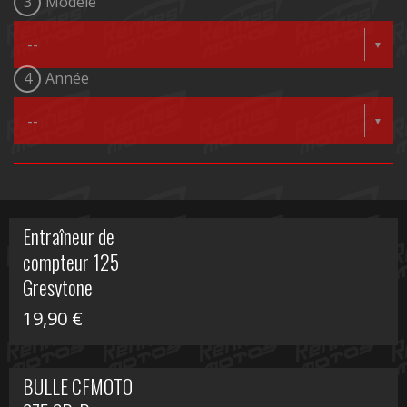
3
Modèle
4
Année
Entraîneur de
compteur 125
Gresytone
19,90
€
BULLE CFMOTO