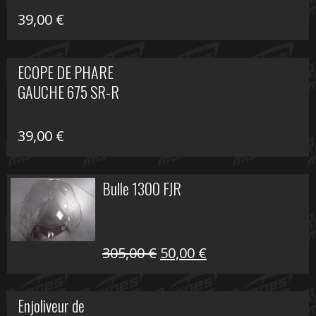
39,00
€
ECOPE DE PHARE
GAUCHE 675 SR-R
39,00
€
Bulle 1300 FJR
Le
Le
305,00
€
50,00
€
prix
prix
initial
actuel
Enjoliveur de
était :
est :