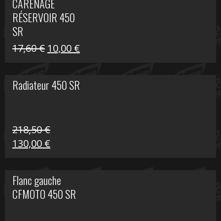
CARÉNAGE
était :
est :
RÉSERVOIR 450
119,69 €.
80,00 €.
SR
Le
Le
17,60
€
10,00
€
prix
prix
initial
actuel
Radiateur 450 SR
était :
est :
17,60 €.
10,00 €.
218,50
€
Le
Le
130,00
€
prix
prix
initial
actuel
Flanc gauche
était :
est :
CFMOTO 450 SR
218,50 €.
130,00 €.