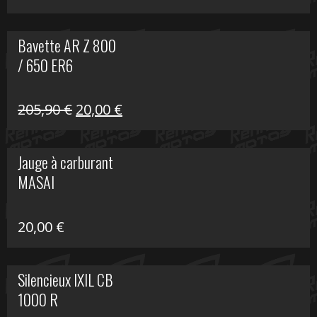
Bavette AR Z 800
/ 650 ER6
Le
Le
205,90
€
20,00
€
prix
prix
initial
actuel
Jauge à carburant
était :
est :
MASAI
205,90 €.
20,00 €.
20,00
€
Silencieux IXIL CB
1000 R