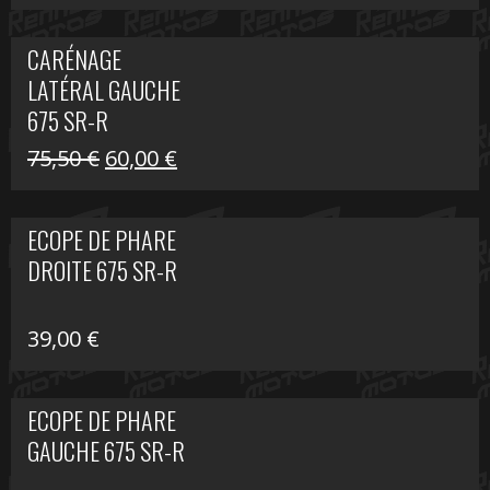
prix
prix
initial
actuel
CARÉNAGE
était :
est :
LATÉRAL GAUCHE
75,50 €.
60,00 €.
675 SR-R
Le
Le
75,50
€
60,00
€
prix
prix
initial
actuel
ECOPE DE PHARE
était :
est :
DROITE 675 SR-R
75,50 €.
60,00 €.
39,00
€
ECOPE DE PHARE
GAUCHE 675 SR-R