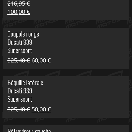
216,95
€
Le
Le
100,00
€
prix
prix
initial
actuel
Coupole rouge
était :
est :
Ducati 939
216,95 €.
100,00 €.
Supersport
Le
Le
325,40
€
60,00
€
prix
prix
initial
actuel
Béquille latérale
était :
est :
Ducati 939
325,40 €.
60,00 €.
Supersport
Le
Le
325,40
€
50,00
€
prix
prix
initial
actuel
Rétroviseur gauche