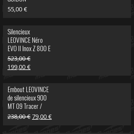
55,00
€
Silencieux
LEOVINCE Néro
EVO II Inox Z 800 E
523,00
€
Le
Le
199,00
€
prix
prix
initial
actuel
Embout LEOVINCE
était :
est :
de silencieux 900
523,00 €.
199,00 €.
MT 09 Tracer /
Tracer GT
Le
Le
238,00
€
79,00
€
prix
prix
initial
actuel