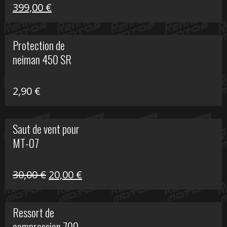
Le
Le
399,00
€
prix
prix
initial
actuel
Protection de
était :
est :
neiman 450 SR
648,22 €.
399,00 €.
2,90
€
Saut de vent pour
MT-07
Le
Le
30,00
€
20,00
€
prix
prix
initial
actuel
Ressort de
était :
est :
compression 700