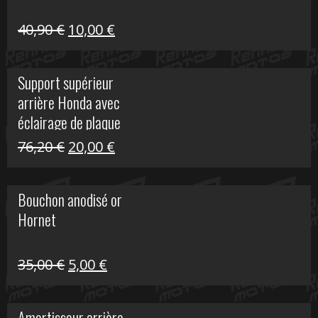
Le
Le
40,90
€
10,00
€
prix
prix
initial
actuel
Support supérieur
était :
est :
arrière Honda avec
40,90 €.
10,00 €.
éclairage de plaque
Le
Le
76,20
€
20,00
€
prix
prix
initial
actuel
Bouchon anodisé or
était :
est :
Hornet
76,20 €.
20,00 €.
Le
Le
35,00
€
5,00
€
prix
prix
initial
actuel
Amortisseur arrière