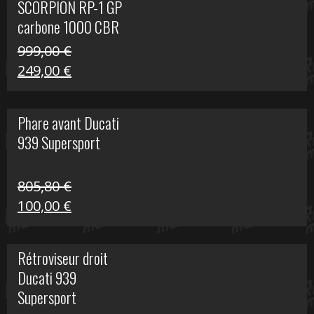
SCORPION RP-1 GP
340,00 €.
100,00 €.
carbone 1000 CBR
RR
999,00
€
Le
Le
249,00
€
prix
prix
initial
actuel
Phare avant Ducati
était :
est :
939 Supersport
999,00 €.
249,00 €.
805,80
€
Le
Le
100,00
€
prix
prix
initial
actuel
Rétroviseur droit
était :
est :
Ducati 939
805,80 €.
100,00 €.
Supersport