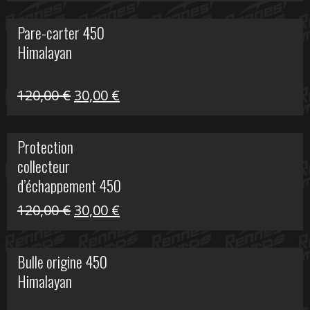
initial
actuel
Pare-carter 450
était :
est :
Himalayan
100,00 €.
20,00 €.
Le
Le
120,00
€
30,00
€
prix
prix
initial
actuel
Protection
était :
est :
collecteur
120,00 €.
30,00 €.
d’échappement 450
Himalayan
Le
Le
120,00
€
30,00
€
prix
prix
initial
actuel
Bulle origine 450
était :
est :
Himalayan
120,00 €.
30,00 €.