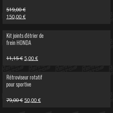
519,00
€
Le
Le
150,00
€
prix
prix
initial
actuel
Kit joints d'étrier de
était :
est :
frein HONDA
519,00 €.
150,00 €.
Le
Le
11,15
€
5,00
€
prix
prix
initial
actuel
Rétroviseur rotatif
était :
est :
pour sportive
11,15 €.
5,00 €.
Le
Le
79,00
€
50,00
€
prix
prix