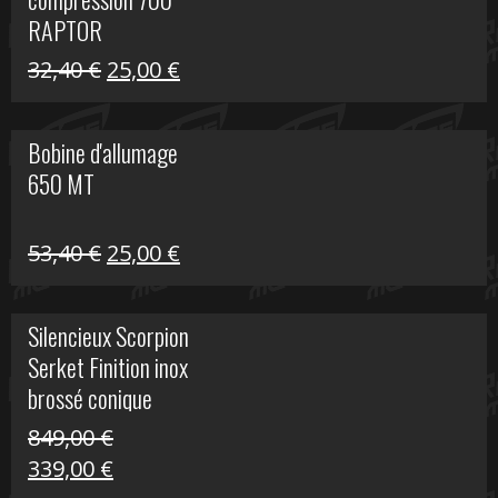
30,00 €.
20,00 €.
RAPTOR
Le
Le
32,40
€
25,00
€
prix
prix
initial
actuel
Bobine d'allumage
était :
est :
650 MT
32,40 €.
25,00 €.
Le
Le
53,40
€
25,00
€
prix
prix
initial
actuel
Silencieux Scorpion
était :
est :
Serket Finition inox
53,40 €.
25,00 €.
brossé conique
double Z 1000
849,00
€
Le
Le
339,00
€