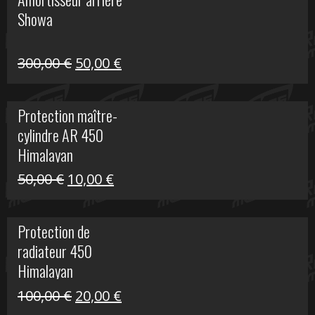
était :
est :
Showa
35,00 €.
5,00 €.
Le
Le
300,00
€
50,00
€
prix
prix
initial
actuel
Protection maître-
était :
est :
cylindre AR 450
300,00 €.
50,00 €.
Himalayan
Le
Le
50,00
€
10,00
€
prix
prix
initial
actuel
Protection de
était :
est :
radiateur 450
50,00 €.
10,00 €.
Himalayan
Le
Le
100,00
€
20,00
€
prix
prix