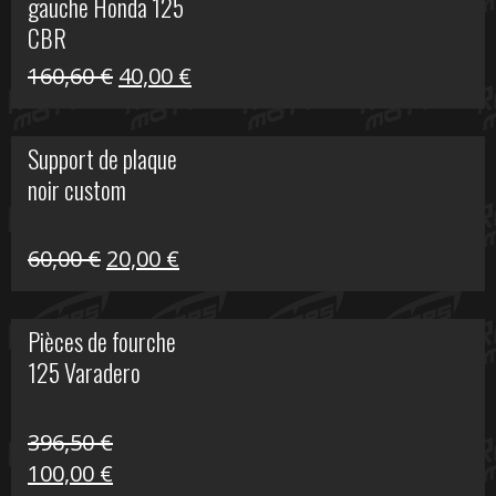
gauche Honda 125
40,00 €.
10,00 €.
CBR
Le
Le
160,60
€
40,00
€
prix
prix
initial
actuel
Support de plaque
était :
est :
noir custom
160,60 €.
40,00 €.
Le
Le
60,00
€
20,00
€
prix
prix
initial
actuel
Pièces de fourche
était :
est :
125 Varadero
60,00 €.
20,00 €.
396,50
€
Le
Le
100,00
€