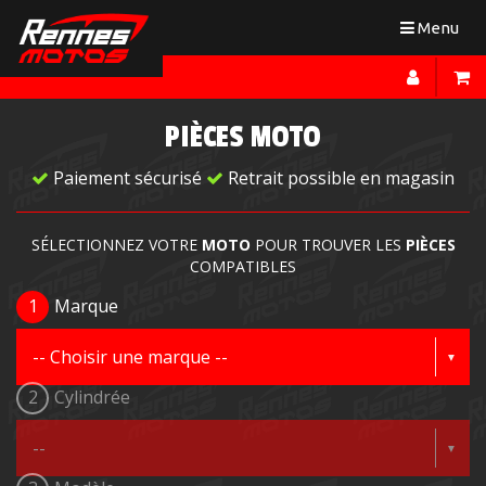
Toggle
Menu
navigation
PIÈCES MOTO
Paiement sécurisé
Retrait possible en magasin
SÉLECTIONNEZ VOTRE
MOTO
POUR TROUVER LES
PIÈCES
COMPATIBLES
1
Marque
2
Cylindrée