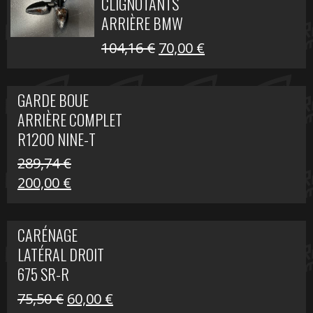
CLIGNOTANTS
40,22 €.
25,00 €.
ARRIÈRE BMW
R1200 NINE-T
Le
Le
104,16
€
70,00
€
SCRAMBLER
prix
prix
initial
actuel
GARDE BOUE
était :
est :
ARRIÈRE COMPLET
104,16 €.
70,00 €.
R1200 NINE-T
SCRAMBLER
289,74
€
Le
Le
200,00
€
prix
prix
initial
actuel
CARÉNAGE
était :
est :
LATÉRAL DROIT
289,74 €.
200,00 €.
675 SR-R
Le
Le
75,50
€
60,00
€