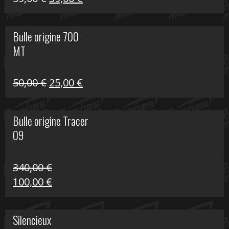
prix
prix
initial
actuel
Bulle origine 700
était :
est :
MT
59,00 €.
39,00 €.
Le
Le
50,00
€
25,00
€
prix
prix
initial
actuel
Bulle origine Tracer
était :
est :
09
50,00 €.
25,00 €.
340,00
€
Le
Le
100,00
€
prix
prix
initial
actuel
Silencieux
était :
est :