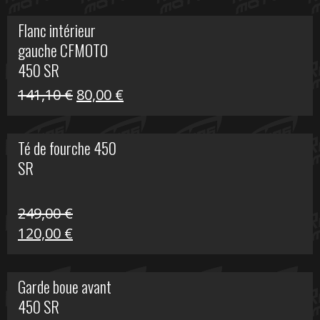
initial
actuel
Flanc intérieur
était :
est :
gauche CFMOTO
216,30 €.
90,00 €.
450 SR
Le
Le
141,10
€
80,00
€
prix
prix
initial
actuel
Té de fourche 450
était :
est :
SR
141,10 €.
80,00 €.
249,00
€
Le
Le
120,00
€
prix
prix
initial
actuel
Garde boue avant
était :
est :
450 SR
249,00 €.
120,00 €.