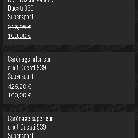
était :
est :
Ducati 939
325,40 €.
50,00 €.
Supersport
216,95
€
Le
Le
100,00
€
prix
prix
initial
actuel
Carénage inférieur
était :
est :
droit Ducati 939
216,95 €.
100,00 €.
Supersport
426,20
€
Le
Le
100,00
€
prix
prix
initial
actuel
Carénage supérieur
était :
est :
droit Ducati 939
426,20 €.
100,00 €.
Supersport