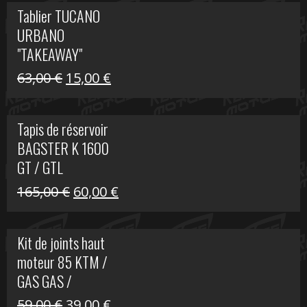
initial
actuel
Tablier TUCANO
était :
est :
URBANO
79,00 €.
50,00 €.
"TAKEAWAY"
Le
Le
63,00
€
15,00
€
prix
prix
initial
actuel
Tapis de réservoir
était :
est :
BAGSTER K 1600
63,00 €.
15,00 €.
GT / GTL
Le
Le
165,00
€
60,00
€
prix
prix
initial
actuel
Kit de joints haut
était :
est :
moteur 85 KTM /
165,00 €.
60,00 €.
GAS GAS /
HUSQVARNA
Le
Le
59,00
€
39,00
€