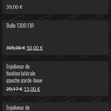
39,00
€
Bulle 1300 FJR
Le
Le
305,00
€
50,00
€
prix
prix
initial
actuel
Enjoliveur de
était :
est :
fixation latérale
305,00 €.
50,00 €.
gauche garde-boue
arrière Vulcan S
Le
Le
29,17
€
15,00
€
prix
prix
initial
actuel
Enjoliveur de
était :
est :