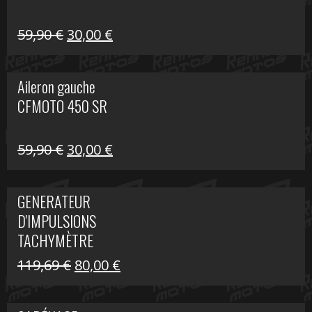
Le
Le
59,90
€
30,00
€
prix
prix
initial
actuel
Aileron gauche
était :
est :
CFMOTO 450 SR
59,90 €.
30,00 €.
Le
Le
59,90
€
30,00
€
prix
prix
initial
actuel
GENERATEUR
était :
est :
D'IMPULSIONS
59,90 €.
30,00 €.
TACHYMÈTRE
R1200 C
Le
Le
119,69
€
80,00
€
prix
prix
initial
actuel