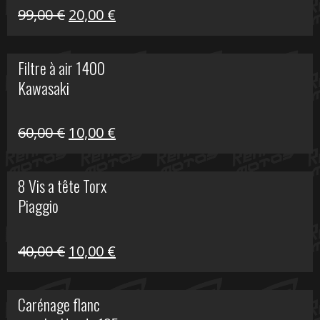
Le
Le
99,00
€
20,00
€
prix
prix
initial
actuel
Filtre à air 1400
était :
est :
Kawasaki
99,00 €.
20,00 €.
Le
Le
60,00
€
10,00
€
prix
prix
initial
actuel
8 Vis a tête Torx
était :
est :
Piaggio
60,00 €.
10,00 €.
Le
Le
40,00
€
10,00
€
prix
prix
initial
actuel
Carénage flanc
était :
est :