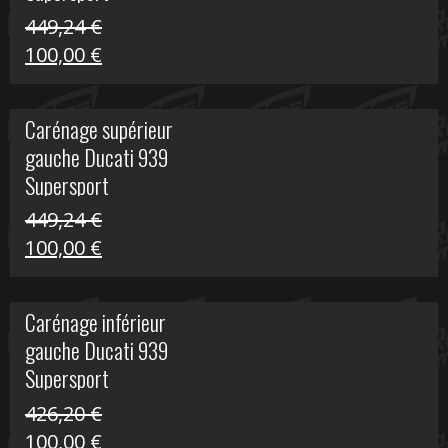
449,24
€
Le
Le
100,00
€
prix
prix
initial
actuel
Carénage supérieur
était :
est :
gauche Ducati 939
449,24 €.
100,00 €.
Supersport
449,24
€
Le
Le
100,00
€
prix
prix
initial
actuel
Carénage inférieur
était :
est :
gauche Ducati 939
449,24 €.
100,00 €.
Supersport
426,20
€
Le
Le
100,00
€