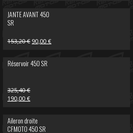
prix
prix
initial
actuel
JANTE AVANT 450
était :
est :
SR
849,00 €.
339,00 €.
Le
Le
153,20
€
90,00
€
prix
prix
initial
actuel
Réservoir 450 SR
était :
est :
153,20 €.
90,00 €.
325,40
€
Le
Le
190,00
€
prix
prix
initial
actuel
Aileron droite
était :
est :
CFMOTO 450 SR
325,40 €.
190,00 €.