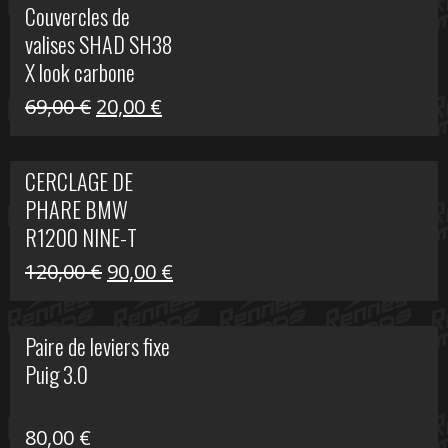
Couvercles de
était :
est :
valises SHAD SH38
238,00 €.
79,00 €.
X look carbone
Le
Le
69,00
€
20,00
€
prix
prix
initial
actuel
CERCLAGE DE
était :
est :
PHARE BMW
69,00 €.
20,00 €.
R1200 NINE-T
Le
Le
120,00
€
90,00
€
prix
prix
initial
actuel
Paire de leviers fixe
était :
est :
Puig 3.0
120,00 €.
90,00 €.
80,00
€