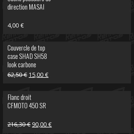
était :
est :
direction MASAI
672,00 €.
300,00 €.
4,00
€
Couvercle de top
case SHAD SH58
look carbone
Le
Le
62,50
€
15,00
€
prix
prix
initial
actuel
Flanc droit
était :
est :
CFMOTO 450 SR
62,50 €.
15,00 €.
Le
Le
216,30
€
90,00
€
prix
prix