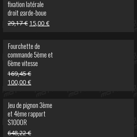
fixation latérale
29,17 €.
15,00 €.
droit garde-boue
arrière pour Vulcan
Le
Le
29,17
€
15,00
€
S
prix
prix
initial
actuel
Fourchette de
était :
est :
commande 5ème et
29,17 €.
15,00 €.
6ème vitesse
S1000R
169,45
€
Le
Le
100,00
€
prix
prix
initial
actuel
Jeu de pignon 3ème
était :
est :
et 4ème rapport
169,45 €.
100,00 €.
S1000R
648,22
€