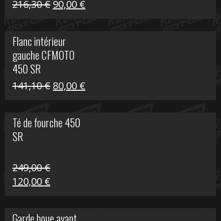
Le
Le
216,30
€
90,00
€
prix
prix
initial
actuel
Flanc intérieur
était :
est :
gauche CFMOTO
216,30 €.
90,00 €.
450 SR
Le
Le
141,10
€
80,00
€
prix
prix
initial
actuel
Té de fourche 450
était :
est :
SR
141,10 €.
80,00 €.
249,00
€
Le
Le
120,00
€
prix
prix
initial
actuel
Garde boue avant