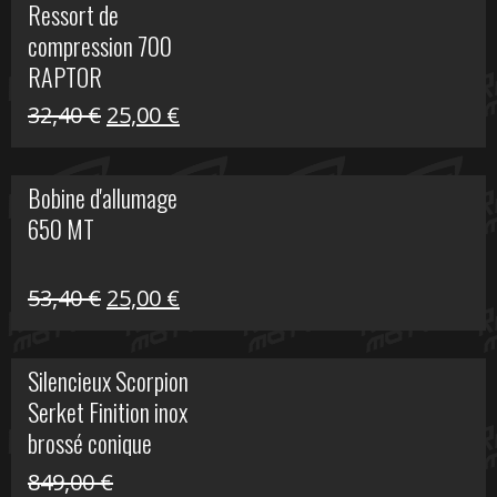
Ressort de
était :
est :
compression 700
30,00 €.
20,00 €.
RAPTOR
Le
Le
32,40
€
25,00
€
prix
prix
initial
actuel
Bobine d'allumage
était :
est :
650 MT
32,40 €.
25,00 €.
Le
Le
53,40
€
25,00
€
prix
prix
initial
actuel
Silencieux Scorpion
était :
est :
Serket Finition inox
53,40 €.
25,00 €.
brossé conique
double Z 1000
849,00
€