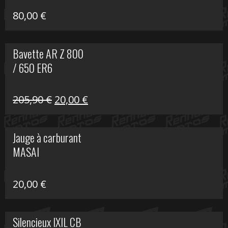
80,00
€
Bavette AR Z 800
/ 650 ER6
Le
Le
205,90
€
20,00
€
prix
prix
initial
actuel
Jauge à carburant
était :
est :
MASAI
205,90 €.
20,00 €.
20,00
€
Silencieux IXIL CB