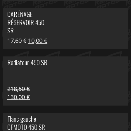
prix
prix
initial
actuel
CARÉNAGE
était :
est :
RÉSERVOIR 450
119,69 €.
80,00 €.
SR
Le
Le
17,60
€
10,00
€
prix
prix
initial
actuel
Radiateur 450 SR
était :
est :
17,60 €.
10,00 €.
218,50
€
Le
Le
130,00
€
prix
prix
initial
actuel
Flanc gauche
était :
est :
CFMOTO 450 SR
218,50 €.
130,00 €.