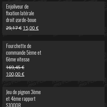
initial
actuel
Enjoliveur de
était :
est :
fixation latérale
29,17 €.
15,00 €.
droit garde-boue
arrière pour Vulcan
Le
Le
29,17
€
15,00
€
S
prix
prix
initial
actuel
Fourchette de
était :
est :
commande 5ème et
29,17 €.
15,00 €.
6ème vitesse
S1000R
169,45
€
Le
Le
100,00
€
prix
prix
initial
actuel
Jeu de pignon 3ème
était :
est :
et 4ème rapport
169,45 €.
100,00 €.
S1000R