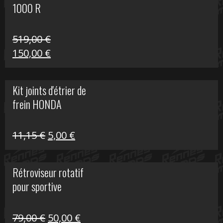
1000 R
519,00
€
Le
Le
150,00
€
prix
prix
initial
actuel
Kit joints d'étrier de
était :
est :
frein HONDA
519,00 €.
150,00 €.
Le
Le
11,15
€
5,00
€
prix
prix
initial
actuel
Rétroviseur rotatif
était :
est :
pour sportive
11,15 €.
5,00 €.
Le
Le
79,00
€
50,00
€