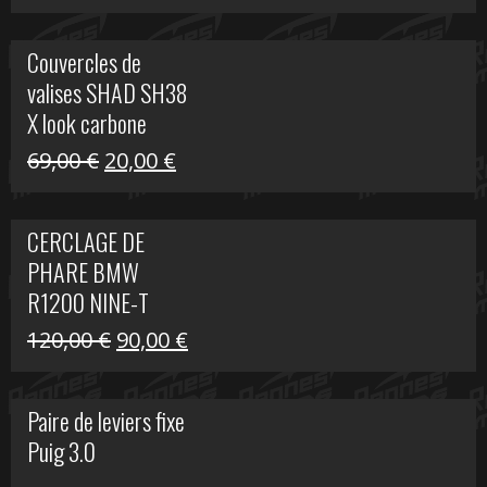
prix
prix
initial
actuel
Couvercles de
était :
est :
valises SHAD SH38
238,00 €.
79,00 €.
X look carbone
Le
Le
69,00
€
20,00
€
prix
prix
initial
actuel
CERCLAGE DE
était :
est :
PHARE BMW
69,00 €.
20,00 €.
R1200 NINE-T
Le
Le
120,00
€
90,00
€
prix
prix
initial
actuel
Paire de leviers fixe
était :
est :
Puig 3.0
120,00 €.
90,00 €.