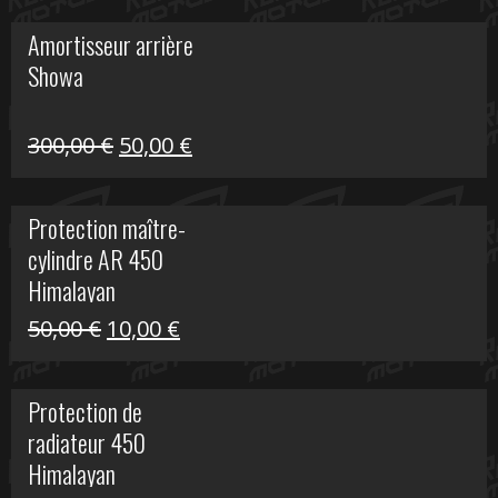
initial
actuel
Amortisseur arrière
était :
est :
Showa
35,00 €.
5,00 €.
Le
Le
300,00
€
50,00
€
prix
prix
initial
actuel
Protection maître-
était :
est :
cylindre AR 450
300,00 €.
50,00 €.
Himalayan
Le
Le
50,00
€
10,00
€
prix
prix
initial
actuel
Protection de
était :
est :
radiateur 450
50,00 €.
10,00 €.
Himalayan