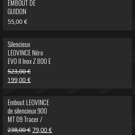
EMBOUT DE
516,00 €.
199,00 €.
GUIDON
55,00
€
Silencieux
LEOVINCE Néro
EVO II Inox Z 800 E
523,00
€
Le
Le
199,00
€
prix
prix
initial
actuel
Embout LEOVINCE
était :
est :
de silencieux 900
523,00 €.
199,00 €.
MT 09 Tracer /
Tracer GT
Le
Le
238,00
€
79,00
€