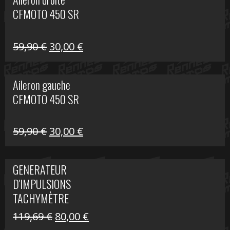
était :
est :
CFMOTO 450 SR
325,40 €.
190,00 €.
Le
Le
59,90
€
30,00
€
prix
prix
initial
actuel
Aileron gauche
était :
est :
CFMOTO 450 SR
59,90 €.
30,00 €.
Le
Le
59,90
€
30,00
€
prix
prix
initial
actuel
GENERATEUR
était :
est :
D'IMPULSIONS
59,90 €.
30,00 €.
TACHYMÈTRE
R1200 C
Le
Le
119,69
€
80,00
€