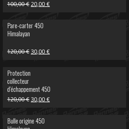
Le
Le
100,00
€
20,00
€
prix
prix
initial
actuel
Pare-carter 450
était :
est :
Himalayan
100,00 €.
20,00 €.
Le
Le
120,00
€
30,00
€
prix
prix
initial
actuel
Protection
était :
est :
collecteur
120,00 €.
30,00 €.
d’échappement 450
Himalayan
Le
Le
120,00
€
30,00
€
prix
prix
initial
actuel
Bulle origine 450
était :
est :
Himalayan