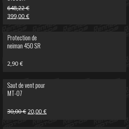
648,22
€
Le
Le
399,00
€
prix
prix
initial
actuel
Protection de
était :
est :
neiman 450 SR
648,22 €.
399,00 €.
2,90
€
Saut de vent pour
MT-07
Le
Le
30,00
€
20,00
€
prix
prix
initial
actuel