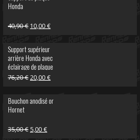
Honda
22,30 €.
5,00 €.
Le
Le
40,90
€
10,00
€
prix
prix
initial
actuel
Support supérieur
était :
est :
arrière Honda avec
40,90 €.
10,00 €.
éclairage de plaque
Le
Le
76,20
€
20,00
€
prix
prix
initial
actuel
Bouchon anodisé or
était :
est :
Hornet
76,20 €.
20,00 €.
Le
Le
35,00
€
5,00
€
prix
prix