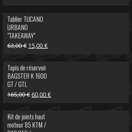
prix
prix
initial
actuel
Tablier TUCANO
était :
est :
URBANO
79,00 €.
50,00 €.
"TAKEAWAY"
Le
Le
63,00
€
15,00
€
prix
prix
initial
actuel
Tapis de réservoir
était :
est :
BAGSTER K 1600
63,00 €.
15,00 €.
GT / GTL
Le
Le
165,00
€
60,00
€
prix
prix
initial
actuel
Kit de joints haut
était :
est :
moteur 85 KTM /
165,00 €.
60,00 €.