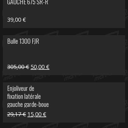
GAUCHE 675 SR-R
39,00
€
Bulle 1300 FJR
Le
Le
305,00
€
50,00
€
prix
prix
initial
actuel
Enjoliveur de
était :
est :
fixation latérale
305,00 €.
50,00 €.
gauche garde-boue
arrière Vulcan S
Le
Le
29,17
€
15,00
€
prix
prix