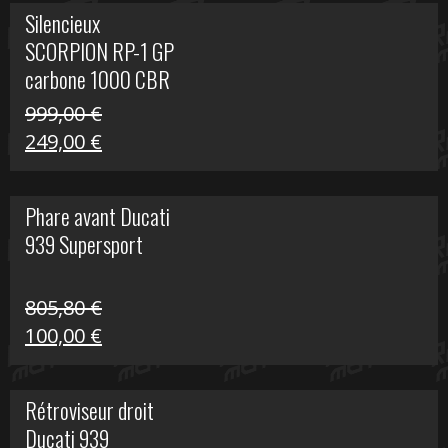
initial
actuel
Silencieux
était :
est :
SCORPION RP-1 GP
340,00 €.
100,00 €.
carbone 1000 CBR
RR
999,00
€
Le
Le
249,00
€
prix
prix
initial
actuel
Phare avant Ducati
était :
est :
939 Supersport
999,00 €.
249,00 €.
805,80
€
Le
Le
100,00
€
prix
prix
initial
actuel
Rétroviseur droit
était :
est :
Ducati 939
805,80 €.
100,00 €.