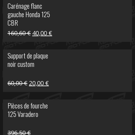
Carénage flanc
était :
est :
gauche Honda 125
40,00 €.
10,00 €.
CBR
Le
Le
160,60
€
40,00
€
prix
prix
initial
actuel
Support de plaque
était :
est :
noir custom
160,60 €.
40,00 €.
Le
Le
60,00
€
20,00
€
prix
prix
initial
actuel
Pièces de fourche
était :
est :
125 Varadero
60,00 €.
20,00 €.
396,50
€