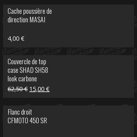
initial
actuel
Cache poussière de
était :
est :
direction MASAI
672,00 €.
300,00 €.
4,00
€
Couvercle de top
case SHAD SH58
look carbone
Le
Le
62,50
€
15,00
€
prix
prix
initial
actuel
Flanc droit
était :
est :
CFMOTO 450 SR
62,50 €.
15,00 €.