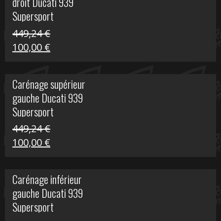
droit Ducati 939
426,20 €.
100,00 €.
Supersport
449,24
€
Le
Le
100,00
€
prix
prix
initial
actuel
Carénage supérieur
était :
est :
gauche Ducati 939
449,24 €.
100,00 €.
Supersport
449,24
€
Le
Le
100,00
€
prix
prix
initial
actuel
Carénage inférieur
était :
est :
gauche Ducati 939
449,24 €.
100,00 €.
Supersport