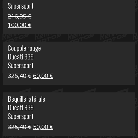
Supersport
216,95
€
Le
Le
100,00
€
prix
prix
initial
actuel
Coupole rouge
était :
est :
Ducati 939
216,95 €.
100,00 €.
Supersport
Le
Le
325,40
€
60,00
€
prix
prix
initial
actuel
Béquille latérale
était :
est :
Ducati 939
325,40 €.
60,00 €.
Supersport
Le
Le
325,40
€
50,00
€
prix
prix