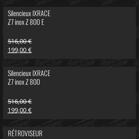
initial
actuel
Silencieux IXRACE
était :
est :
Z7 inox Z 800 E
141,10 €.
80,00 €.
516,00
€
Le
Le
199,00
€
prix
prix
initial
actuel
Silencieux IXRACE
était :
est :
Z7 inox Z 800
516,00 €.
199,00 €.
516,00
€
Le
Le
199,00
€
prix
prix
initial
actuel
RÉTROVISEUR
était :
est :