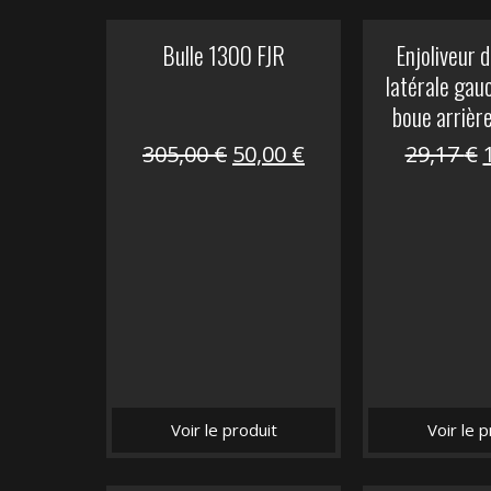
Bulle 1300 FJR
Enjoliveur d
latérale gau
boue arrièr
Le
Le
305,00
€
50,00
€
29,17
€
prix
prix
initial
actuel
i
était :
est :
é
305,00 €.
50,00 €.
Voir le produit
Voir le p