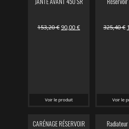
JANTE AVANT 450 SR
Réservoir
Le
Le
153,20
€
90,00
€
325,40
€
prix
prix
initial
actuel
i
était :
est :
é
153,20 €.
90,00 €.
Voir le produit
Voir le p
CARÉNAGE RÉSERVOIR
Radiateur