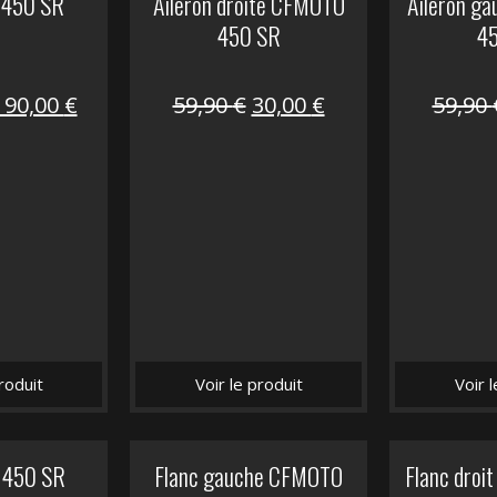
 450 SR
Aileron droite CFMOTO
Aileron g
450 SR
4
Le
Le
Le
Le
190,00
€
59,90
€
30,00
€
59,90
prix
prix
prix
prix
nitial
actuel
initial
actuel
tait :
est :
était :
est :
325,40 €.
190,00 €.
59,90 €.
30,00 €.
roduit
Voir le produit
Voir 
 450 SR
Flanc gauche CFMOTO
Flanc dro