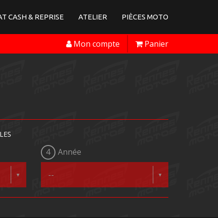
T CASH & REPRISE
ATELIER
PIÈCES MOTO
Mon compte
Panier
LES
4
Année