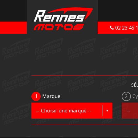
02 23 45 
SÉ
1
Marque
2
Cy