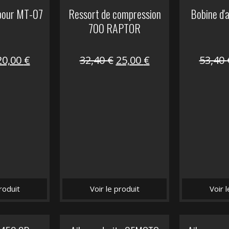
 pour MT-07
Ressort de compression
Bobine d'
700 RAPTOR
Le
Le
Le
Le
20,00
€
32,40
€
25,00
€
53,40
prix
prix
prix
prix
nitial
actuel
initial
actuel
tait :
est :
était :
est :
30,00 €.
20,00 €.
32,40 €.
25,00 €.
roduit
Voir le produit
Voir 