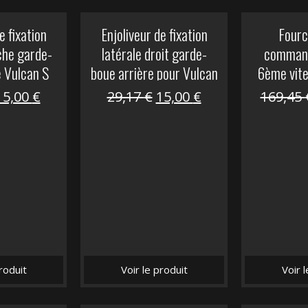
e fixation
Enjoliveur de fixation
Fourc
che garde-
latérale droit garde-
comman
e Vulcan S
boue arrière pour Vulcan
6ème vit
S
Le
Le
Le
Le
15,00
€
29,17
€
15,00
€
169,45
prix
prix
prix
prix
nitial
actuel
initial
actuel
tait :
est :
était :
est :
29,17 €.
15,00 €.
29,17 €.
15,00 €.
roduit
Voir le produit
Voir 