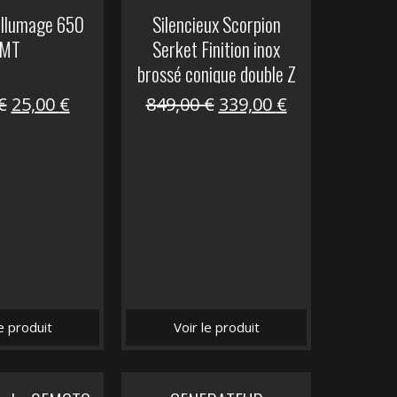
allumage 650
Silencieux Scorpion
MT
Serket Finition inox
brossé conique double Z
1000
Le
Le
Le
Le
€
25,00
€
849,00
€
339,00
€
prix
prix
prix
prix
initial
actuel
initial
actuel
était :
est :
était :
est :
53,40 €.
25,00 €.
849,00 €.
339,00 €.
le produit
Voir le produit