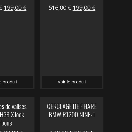
Le
Le
Le
Le
€
199,00
€
516,00
€
199,00
€
prix
prix
prix
prix
initial
actuel
initial
actuel
était :
est :
était :
est :
516,00 €.
199,00 €.
516,00 €.
199,00 €.
le produit
Voir le produit
s de valises
CERCLAGE DE PHARE
H38 X look
BMW R1200 NINE-T
rbone