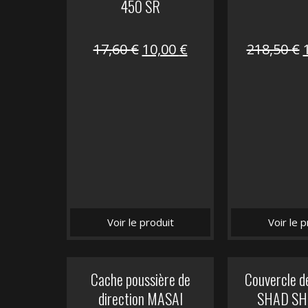
450 SR
Le
Le
17,60
€
10,00
€
218,50
€
prix
prix
initial
actuel
i
était :
est :
é
17,60 €.
10,00 €.
Voir le produit
Voir le p
Cache poussière de
Couvercle d
direction MASAI
SHAD SH5