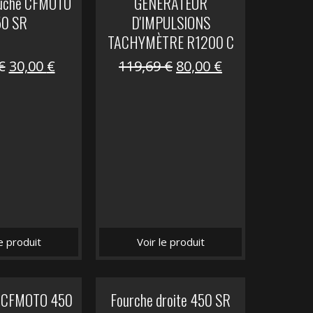
auche CFMOTO
GENERATEUR
50 SR
D'IMPULSIONS
TACHYMÈTRE R1200 C
Le
Le
Le
Le
€
30,00
€
119,69
€
80,00
€
prix
prix
prix
prix
initial
actuel
initial
actuel
était :
est :
était :
est :
59,90 €.
30,00 €.
119,69 €.
80,00 €.
le produit
Voir le produit
it CFMOTO 450
Fourche droite 450 SR