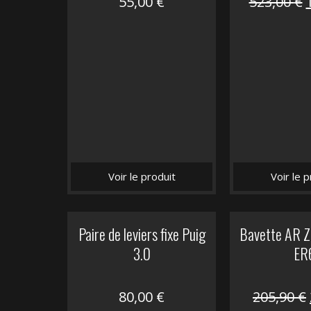
55,00
€
523,00
€
i
é
Voir le produit
Voir le p
Paire de leviers fixe Puig
Bavette AR Z
3.0
ER
80,00
€
205,90
€