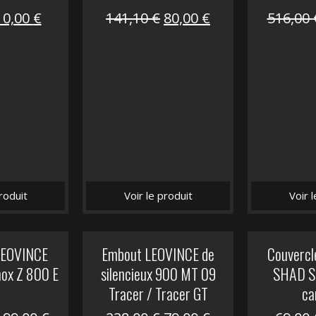
Le
Le
Le
Le
10,00
€
141,10
€
80,00
€
516,00
prix
prix
prix
prix
nitial
actuel
initial
actuel
tait :
est :
était :
est :
12,00 €.
10,00 €.
141,10 €.
80,00 €.
roduit
Voir le produit
Voir 
 LEOVINCE
Embout LEOVINCE de
Couvercle
nox Z 800 E
silencieux 900 MT 09
SHAD S
Tracer / Tracer GT
ca