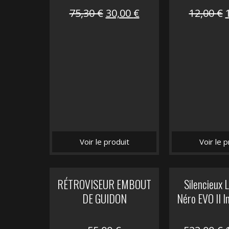
Le
Le
75,30
€
30,00
€
12,00
€
prix
prix
initial
actuel
i
était :
est :
é
75,30 €.
30,00 €.
Voir le produit
Voir le p
RÉTROVISEUR EMBOUT
Silencieux
DE GUIDON
Néro EVO II I