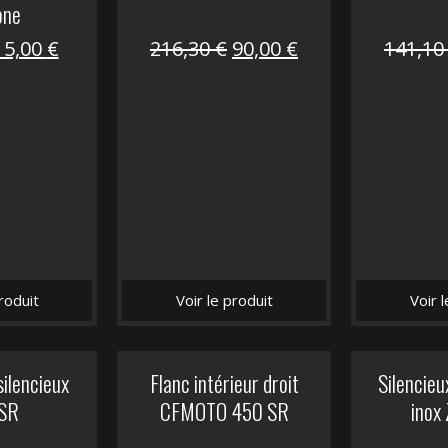
one
Le
Le
Le
Le
15,00
€
216,30
€
90,00
€
141,1
prix
prix
prix
prix
nitial
actuel
initial
actuel
tait :
est :
était :
est :
62,50 €.
15,00 €.
216,30 €.
90,00 €.
roduit
Voir le produit
Voir 
silencieux
Flanc intérieur droit
Silencie
SR
CFMOTO 450 SR
inox