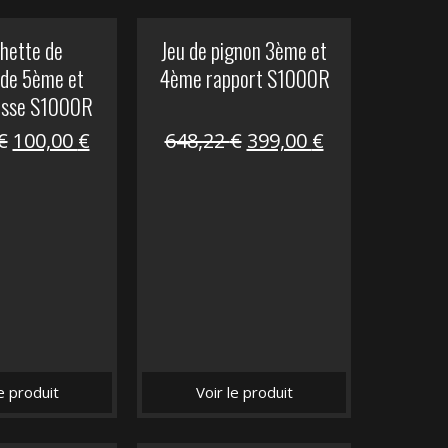
hette de
Jeu de pignon 3ème et
de 5ème et
4ème rapport S1000R
esse S1000R
Le
Le
Le
Le
€
100,00
€
648,22
€
399,00
€
prix
prix
prix
prix
initial
actuel
initial
actuel
était :
est :
était :
est :
169,45 €.
100,00 €.
648,22 €.
399,00 €.
le produit
Voir le produit