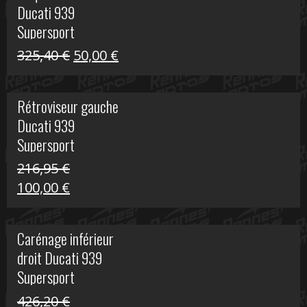
Ducati 939
325,40 €.
60,00 €.
Supersport
Le
Le
325,40
€
50,00
€
prix
prix
initial
actuel
Rétroviseur gauche
était :
est :
Ducati 939
325,40 €.
50,00 €.
Supersport
216,95
€
Le
Le
100,00
€
prix
prix
initial
actuel
Carénage inférieur
était :
est :
droit Ducati 939
216,95 €.
100,00 €.
Supersport
426,20
€