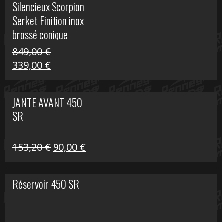
Silencieux Scorpion
était :
est :
Serket Finition inox
53,40 €.
25,00 €.
brossé conique
double Z 1000
849,00
€
Le
Le
339,00
€
prix
prix
initial
actuel
JANTE AVANT 450
était :
est :
SR
849,00 €.
339,00 €.
Le
Le
153,20
€
90,00
€
prix
prix
initial
actuel
Réservoir 450 SR
était :
est :
153,20 €.
90,00 €.