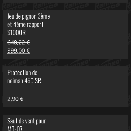
prix
prix
initial
actuel
Jeu de pignon 3ème
était :
est :
et 4ème rapport
169,45 €.
100,00 €.
S1000R
648,22
€
Le
Le
399,00
€
prix
prix
initial
actuel
Protection de
était :
est :
neiman 450 SR
648,22 €.
399,00 €.
2,90
€
Saut de vent pour
MT-07