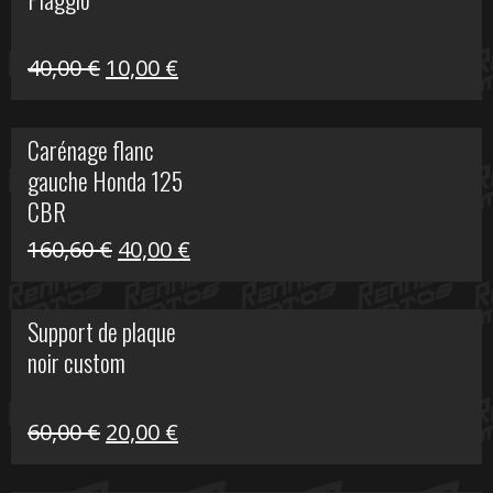
60,00 €.
10,00 €.
Le
Le
40,00
€
10,00
€
prix
prix
initial
actuel
Carénage flanc
était :
est :
gauche Honda 125
40,00 €.
10,00 €.
CBR
Le
Le
160,60
€
40,00
€
prix
prix
initial
actuel
Support de plaque
était :
est :
noir custom
160,60 €.
40,00 €.
Le
Le
60,00
€
20,00
€
prix
prix
initial
actuel