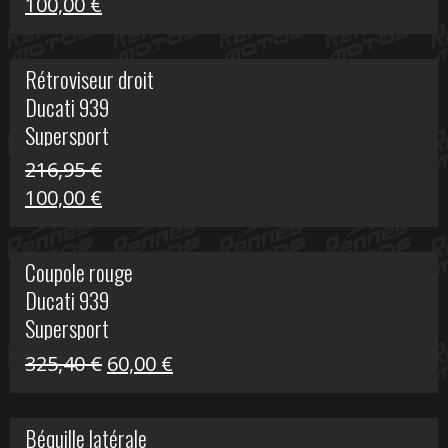
Le
Le
100,00
€
prix
prix
initial
actuel
Rétroviseur droit
était :
est :
Ducati 939
805,80 €.
100,00 €.
Supersport
216,95
€
Le
Le
100,00
€
prix
prix
initial
actuel
Coupole rouge
était :
est :
Ducati 939
216,95 €.
100,00 €.
Supersport
Le
Le
325,40
€
60,00
€
prix
prix
initial
actuel
Béquille latérale
était :
est :