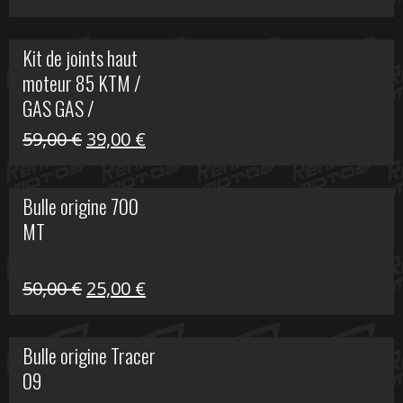
prix
prix
initial
actuel
Kit de joints haut
était :
est :
moteur 85 KTM /
165,00 €.
60,00 €.
GAS GAS /
HUSQVARNA
Le
Le
59,00
€
39,00
€
prix
prix
initial
actuel
Bulle origine 700
était :
est :
MT
59,00 €.
39,00 €.
Le
Le
50,00
€
25,00
€
prix
prix
initial
actuel
Bulle origine Tracer
était :
est :
09
50,00 €.
25,00 €.