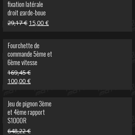
fixation latérale
29,17 €.
15,00 €.
droit garde-boue
arrière pour Vulcan
Le
Le
29,17
€
15,00
€
S
prix
prix
initial
actuel
Fourchette de
était :
est :
commande 5ème et
29,17 €.
15,00 €.
6ème vitesse
S1000R
169,45
€
Le
Le
100,00
€
prix
prix
initial
actuel
Jeu de pignon 3ème
était :
est :
et 4ème rapport
169,45 €.
100,00 €.
S1000R
648,22
€