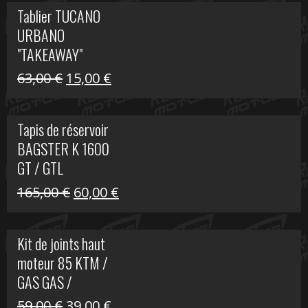
initial
actuel
Tablier TUCANO
était :
est :
URBANO
79,00 €.
50,00 €.
"TAKEAWAY"
Le
Le
63,00
€
15,00
€
prix
prix
initial
actuel
Tapis de réservoir
était :
est :
BAGSTER K 1600
63,00 €.
15,00 €.
GT / GTL
Le
Le
165,00
€
60,00
€
prix
prix
initial
actuel
Kit de joints haut
était :
est :
moteur 85 KTM /
165,00 €.
60,00 €.
GAS GAS /
HUSQVARNA
Le
Le
59,00
€
39,00
€