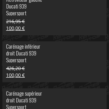
était :
est :
Ducati 939
325,40 €.
50,00 €.
Supersport
216,95
€
Le
Le
100,00
€
prix
prix
initial
actuel
Carénage inférieur
était :
est :
droit Ducati 939
216,95 €.
100,00 €.
Supersport
426,20
€
Le
Le
100,00
€
prix
prix
initial
actuel
Carénage supérieur
était :
est :
droit Ducati 939
426,20 €.
100,00 €.
Supersport