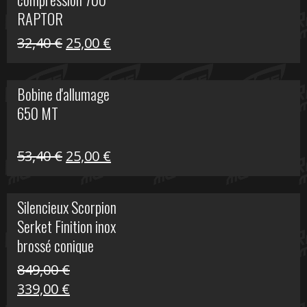
30,00 €.
20,00 €.
RAPTOR
Le
Le
32,40
€
25,00
€
prix
prix
initial
actuel
Bobine d'allumage
était :
est :
650 MT
32,40 €.
25,00 €.
Le
Le
53,40
€
25,00
€
prix
prix
initial
actuel
Silencieux Scorpion
était :
est :
Serket Finition inox
53,40 €.
25,00 €.
brossé conique
double Z 1000
849,00
€
Le
Le
339,00
€