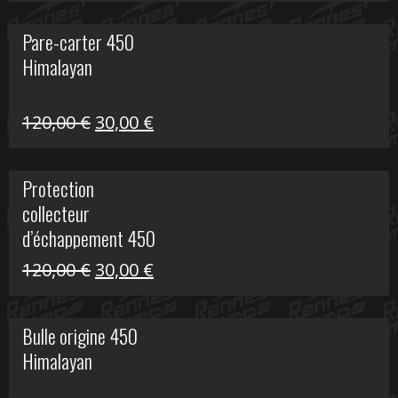
initial
actuel
Pare-carter 450
était :
est :
Himalayan
100,00 €.
20,00 €.
Le
Le
120,00
€
30,00
€
prix
prix
initial
actuel
Protection
était :
est :
collecteur
120,00 €.
30,00 €.
d’échappement 450
Himalayan
Le
Le
120,00
€
30,00
€
prix
prix
initial
actuel
Bulle origine 450
était :
est :
Himalayan
120,00 €.
30,00 €.