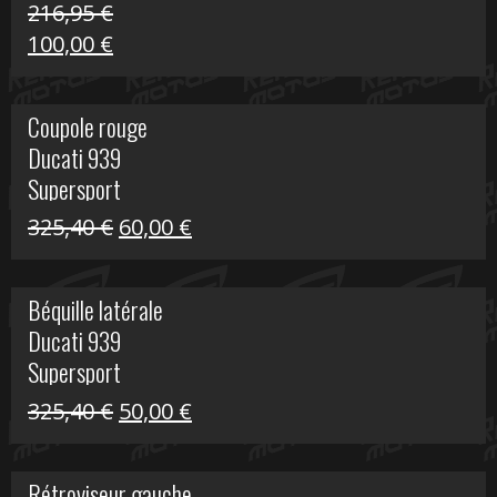
216,95
€
Le
Le
100,00
€
prix
prix
initial
actuel
Coupole rouge
était :
est :
Ducati 939
216,95 €.
100,00 €.
Supersport
Le
Le
325,40
€
60,00
€
prix
prix
initial
actuel
Béquille latérale
était :
est :
Ducati 939
325,40 €.
60,00 €.
Supersport
Le
Le
325,40
€
50,00
€
prix
prix
initial
actuel
Rétroviseur gauche