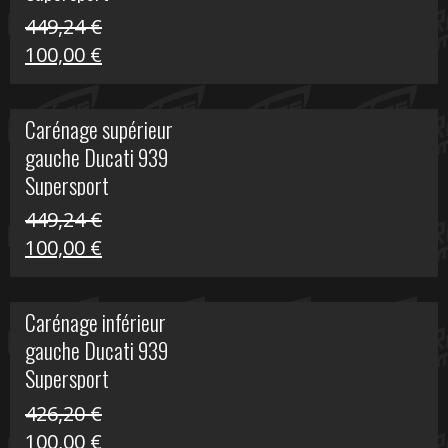
449,24
€
Le
Le
100,00
€
prix
prix
initial
actuel
Carénage supérieur
était :
est :
gauche Ducati 939
449,24 €.
100,00 €.
Supersport
449,24
€
Le
Le
100,00
€
prix
prix
initial
actuel
Carénage inférieur
était :
est :
gauche Ducati 939
449,24 €.
100,00 €.
Supersport
426,20
€
Le
Le
100,00
€