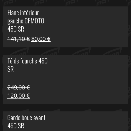
initial
actuel
Flanc intérieur
était :
est :
gauche CFMOTO
216,30 €.
90,00 €.
450 SR
Le
Le
141,10
€
80,00
€
prix
prix
initial
actuel
Té de fourche 450
était :
est :
SR
141,10 €.
80,00 €.
249,00
€
Le
Le
120,00
€
prix
prix
initial
actuel
Garde boue avant
était :
est :
450 SR
249,00 €.
120,00 €.