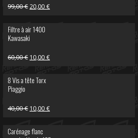
Le
Le
99,00
€
20,00
€
prix
prix
initial
actuel
Filtre à air 1400
était :
est :
Kawasaki
99,00 €.
20,00 €.
Le
Le
60,00
€
10,00
€
prix
prix
initial
actuel
8 Vis a tête Torx
était :
est :
Piaggio
60,00 €.
10,00 €.
Le
Le
40,00
€
10,00
€
prix
prix
initial
actuel
Carénage flanc
était :
est :