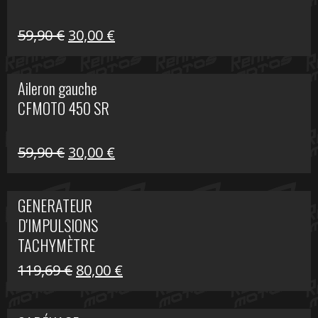
Le
Le
59,90
€
30,00
€
prix
prix
initial
actuel
Aileron gauche
était :
est :
CFMOTO 450 SR
59,90 €.
30,00 €.
Le
Le
59,90
€
30,00
€
prix
prix
initial
actuel
GENERATEUR
était :
est :
D'IMPULSIONS
59,90 €.
30,00 €.
TACHYMÈTRE
R1200 C
Le
Le
119,69
€
80,00
€
prix
prix
initial
actuel