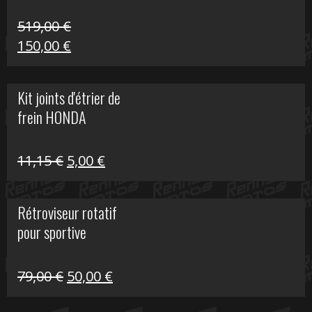
519,00
€
Le
Le
150,00
€
prix
prix
initial
actuel
Kit joints d'étrier de
était :
est :
frein HONDA
519,00 €.
150,00 €.
Le
Le
11,15
€
5,00
€
prix
prix
initial
actuel
Rétroviseur rotatif
était :
est :
pour sportive
11,15 €.
5,00 €.
Le
Le
79,00
€
50,00
€
prix
prix