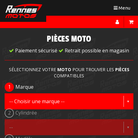
Toggle
Menu
navigation
PIÈCES MOTO
Paiement sécurisé
Retrait possible en magasin
SÉLECTIONNEZ VOTRE
MOTO
POUR TROUVER LES
PIÈCES
COMPATIBLES
1
Marque
2
Cylindrée