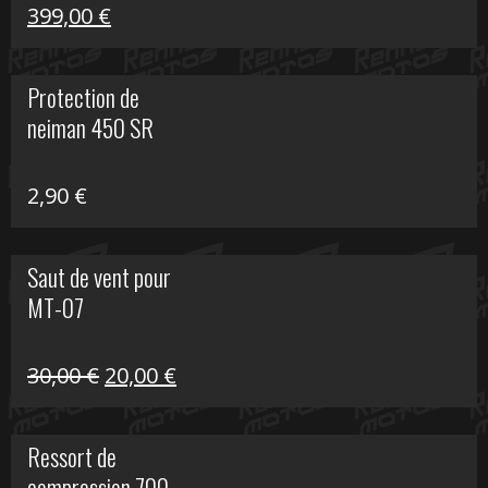
Le
Le
399,00
€
prix
prix
initial
actuel
Protection de
était :
est :
neiman 450 SR
648,22 €.
399,00 €.
2,90
€
Saut de vent pour
MT-07
Le
Le
30,00
€
20,00
€
prix
prix
initial
actuel
Ressort de
était :
est :
compression 700