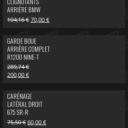
CLIGNOTANTS
40,22 €.
25,00 €.
ARRIÈRE BMW
R1200 NINE-T
Le
Le
104,16
€
70,00
€
SCRAMBLER
prix
prix
initial
actuel
GARDE BOUE
était :
est :
ARRIÈRE COMPLET
104,16 €.
70,00 €.
R1200 NINE-T
SCRAMBLER
289,74
€
Le
Le
200,00
€
prix
prix
initial
actuel
CARÉNAGE
était :
est :
LATÉRAL DROIT
289,74 €.
200,00 €.
675 SR-R
Le
Le
75,50
€
60,00
€