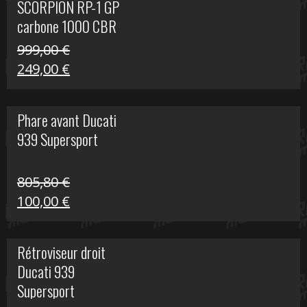
SCORPION RP-1 GP
340,00 €.
100,00 €.
carbone 1000 CBR
RR
999,00
€
Le
Le
249,00
€
prix
prix
initial
actuel
Phare avant Ducati
était :
est :
939 Supersport
999,00 €.
249,00 €.
805,80
€
Le
Le
100,00
€
prix
prix
initial
actuel
Rétroviseur droit
était :
est :
Ducati 939
805,80 €.
100,00 €.
Supersport