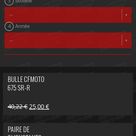
3
Modèle
4
Année
BULLE CFMOTO
675 SR-R
Le
Le
40,22
€
25,00
€
prix
prix
initial
actuel
PAIRE DE
était :
est :