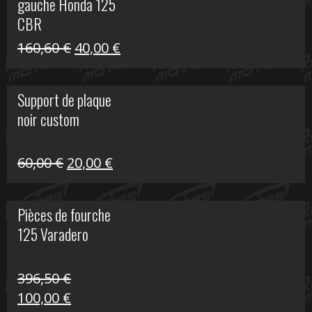
gauche Honda 125
40,00 €.
10,00 €.
CBR
Le
Le
160,60
€
40,00
€
prix
prix
initial
actuel
Support de plaque
était :
est :
noir custom
160,60 €.
40,00 €.
Le
Le
60,00
€
20,00
€
prix
prix
initial
actuel
Pièces de fourche
était :
est :
125 Varadero
60,00 €.
20,00 €.
396,50
€
Le
Le
100,00
€