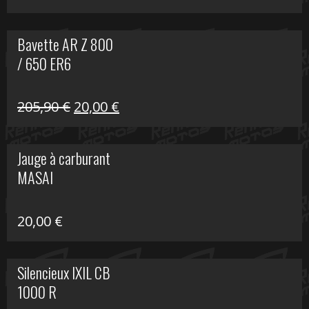
Bavette AR Z 800
/ 650 ER6
Le
Le
205,90
€
20,00
€
prix
prix
initial
actuel
Jauge à carburant
était :
est :
MASAI
205,90 €.
20,00 €.
20,00
€
Silencieux IXIL CB
1000 R