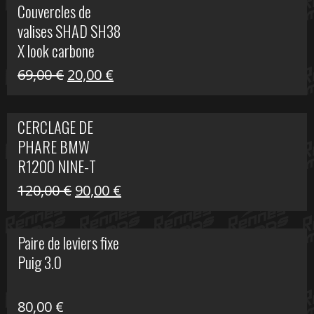
Couvercles de
était :
est :
valises SHAD SH38
238,00 €.
79,00 €.
X look carbone
Le
Le
69,00
€
20,00
€
prix
prix
initial
actuel
CERCLAGE DE
était :
est :
PHARE BMW
69,00 €.
20,00 €.
R1200 NINE-T
Le
Le
120,00
€
90,00
€
prix
prix
initial
actuel
Paire de leviers fixe
était :
est :
Puig 3.0
120,00 €.
90,00 €.
80,00
€