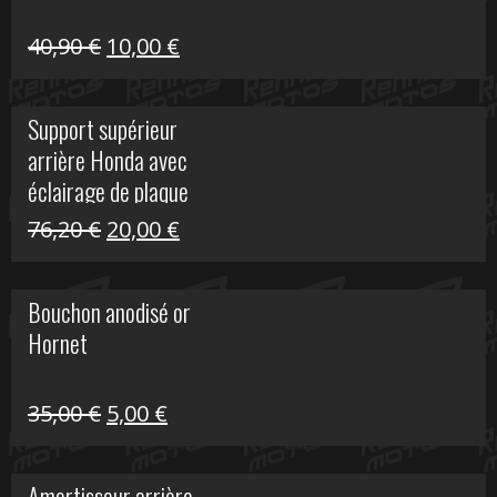
Le
Le
40,90
€
10,00
€
prix
prix
initial
actuel
Support supérieur
était :
est :
arrière Honda avec
40,90 €.
10,00 €.
éclairage de plaque
Le
Le
76,20
€
20,00
€
prix
prix
initial
actuel
Bouchon anodisé or
était :
est :
Hornet
76,20 €.
20,00 €.
Le
Le
35,00
€
5,00
€
prix
prix
initial
actuel
Amortisseur arrière