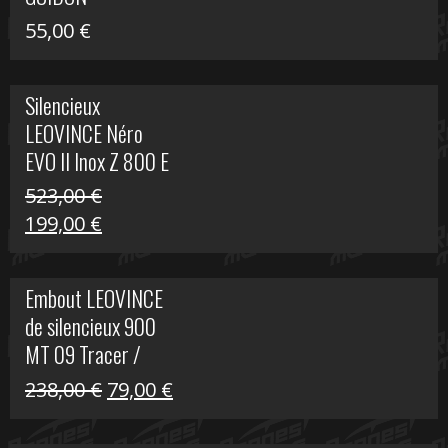
55,00
€
Silencieux
LEOVINCE Néro
EVO II Inox Z 800 E
523,00
€
Le
Le
199,00
€
prix
prix
initial
actuel
Embout LEOVINCE
était :
est :
de silencieux 900
523,00 €.
199,00 €.
MT 09 Tracer /
Tracer GT
Le
Le
238,00
€
79,00
€
prix
prix
initial
actuel