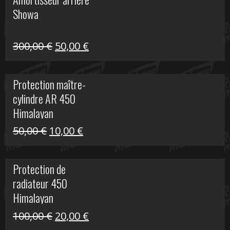
était :
est :
Showa
35,00 €.
5,00 €.
Le
Le
300,00
€
50,00
€
prix
prix
initial
actuel
Protection maître-
était :
est :
cylindre AR 450
300,00 €.
50,00 €.
Himalayan
Le
Le
50,00
€
10,00
€
prix
prix
initial
actuel
Protection de
était :
est :
radiateur 450
50,00 €.
10,00 €.
Himalayan
Le
Le
100,00
€
20,00
€
prix
prix