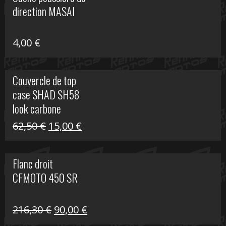
était :
est :
direction MASAI
672,00 €.
300,00 €.
4,00
€
Couvercle de top
case SHAD SH58
look carbone
Le
Le
62,50
€
15,00
€
prix
prix
initial
actuel
Flanc droit
était :
est :
CFMOTO 450 SR
62,50 €.
15,00 €.
Le
Le
216,30
€
90,00
€
prix
prix