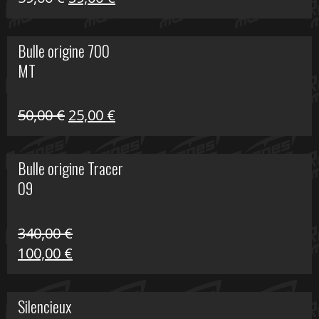
prix
prix
initial
actuel
Bulle origine 700
était :
est :
MT
59,00 €.
39,00 €.
Le
Le
50,00
€
25,00
€
prix
prix
initial
actuel
Bulle origine Tracer
était :
est :
09
50,00 €.
25,00 €.
340,00
€
Le
Le
100,00
€
prix
prix
initial
actuel
Silencieux
était :
est :