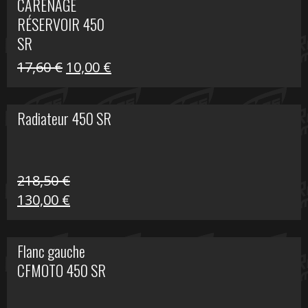
CARÉNAGE
était :
est :
RÉSERVOIR 450
119,69 €.
80,00 €.
SR
Le
Le
17,60
€
10,00
€
prix
prix
initial
actuel
Radiateur 450 SR
était :
est :
17,60 €.
10,00 €.
218,50
€
Le
Le
130,00
€
prix
prix
initial
actuel
Flanc gauche
était :
est :
CFMOTO 450 SR
218,50 €.
130,00 €.