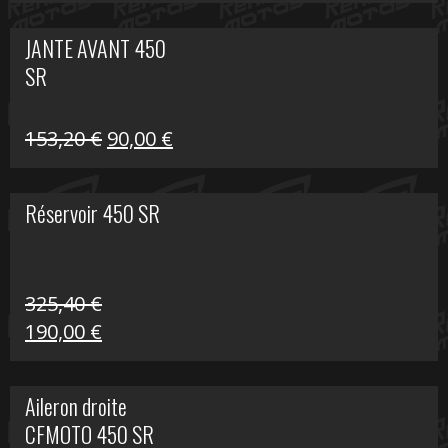
prix
prix
initial
actuel
JANTE AVANT 450
était :
est :
SR
849,00 €.
339,00 €.
Le
Le
153,20
€
90,00
€
prix
prix
initial
actuel
Réservoir 450 SR
était :
est :
153,20 €.
90,00 €.
325,40
€
Le
Le
190,00
€
prix
prix
initial
actuel
Aileron droite
était :
est :
CFMOTO 450 SR
325,40 €.
190,00 €.