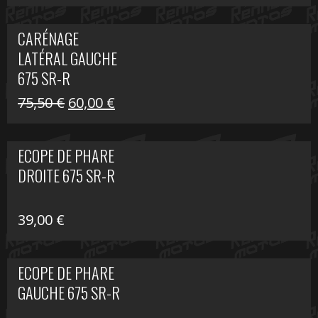
prix
prix
initial
actuel
CARÉNAGE
était :
est :
LATÉRAL GAUCHE
75,50 €.
60,00 €.
675 SR-R
Le
Le
75,50
€
60,00
€
prix
prix
initial
actuel
ECOPE DE PHARE
était :
est :
DROITE 675 SR-R
75,50 €.
60,00 €.
39,00
€
ECOPE DE PHARE
GAUCHE 675 SR-R