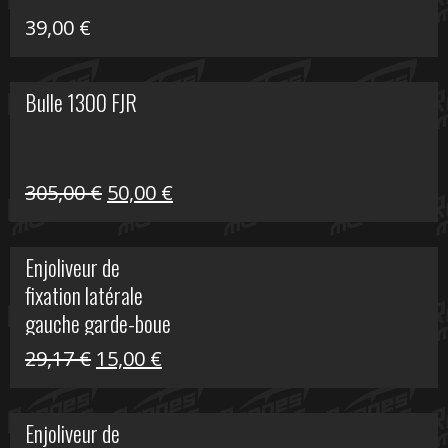
39,00
€
Bulle 1300 FJR
Le
Le
305,00
€
50,00
€
prix
prix
initial
actuel
Enjoliveur de
était :
est :
fixation latérale
305,00 €.
50,00 €.
gauche garde-boue
arrière Vulcan S
Le
Le
29,17
€
15,00
€
prix
prix
initial
actuel
Enjoliveur de
était :
est :