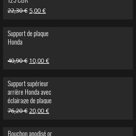
Le
Le
22,30
€
5,00
€
prix
prix
initial
actuel
Support de plaque
était :
est :
Honda
22,30 €.
5,00 €.
Le
Le
40,90
€
10,00
€
prix
prix
initial
actuel
Support supérieur
était :
est :
arrière Honda avec
40,90 €.
10,00 €.
éclairage de plaque
Le
Le
76,20
€
20,00
€
prix
prix
initial
actuel
Bouchon anodisé or
était :
est :