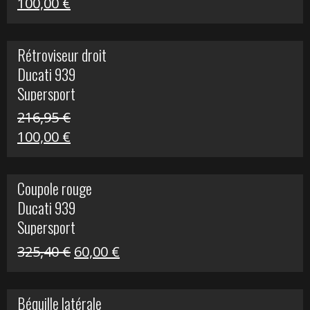
Le
Le
100,00
€
prix
prix
initial
actuel
Rétroviseur droit
était :
est :
Ducati 939
805,80 €.
100,00 €.
Supersport
216,95
€
Le
Le
100,00
€
prix
prix
initial
actuel
Coupole rouge
était :
est :
Ducati 939
216,95 €.
100,00 €.
Supersport
Le
Le
325,40
€
60,00
€
prix
prix
initial
actuel
Béquille latérale
était :
est :