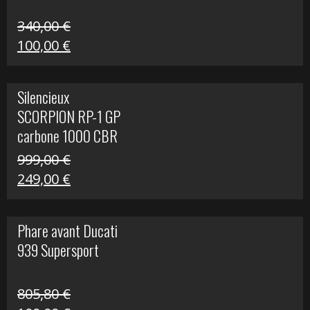
340,00
€
Le
Le
100,00
€
prix
prix
initial
actuel
Silencieux
était :
est :
SCORPION RP-1 GP
340,00 €.
100,00 €.
carbone 1000 CBR
RR
999,00
€
Le
Le
249,00
€
prix
prix
initial
actuel
Phare avant Ducati
était :
est :
939 Supersport
999,00 €.
249,00 €.
805,80
€