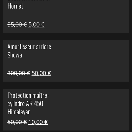
Hornet
76,20 €.
20,00 €.
Le
Le
35,00
€
5,00
€
prix
prix
initial
actuel
Amortisseur arrière
était :
est :
Showa
35,00 €.
5,00 €.
Le
Le
300,00
€
50,00
€
prix
prix
initial
actuel
Protection maître-
était :
est :
cylindre AR 450
300,00 €.
50,00 €.
Himalayan
Le
Le
50,00
€
10,00
€
prix
prix