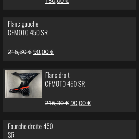
Le
Le
130,00
€
prix
prix
initial
actuel
Flanc gauche
était :
est :
CFMOTO 450 SR
218,50 €.
130,00 €.
Le
Le
216,30
€
90,00
€
prix
prix
initial
actuel
Flanc droit
était :
est :
CFMOTO 450 SR
216,30 €.
90,00 €.
Le
Le
216,30
€
90,00
€
prix
prix
initial
actuel
Fourche droite 450
était :
est :
SR
216,30 €.
90,00 €.