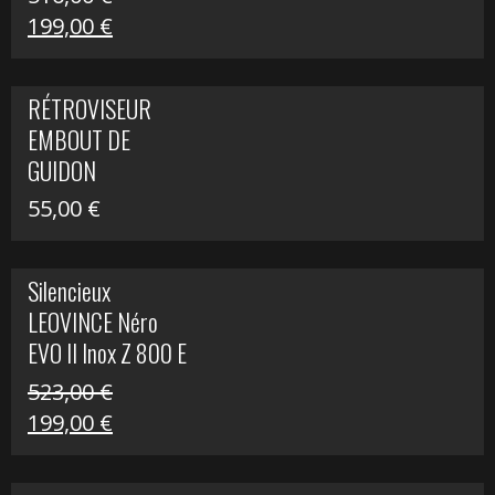
Le
Le
199,00
€
prix
prix
initial
actuel
RÉTROVISEUR
était :
est :
EMBOUT DE
516,00 €.
199,00 €.
GUIDON
55,00
€
Silencieux
LEOVINCE Néro
EVO II Inox Z 800 E
523,00
€
Le
Le
199,00
€
prix
prix
initial
actuel