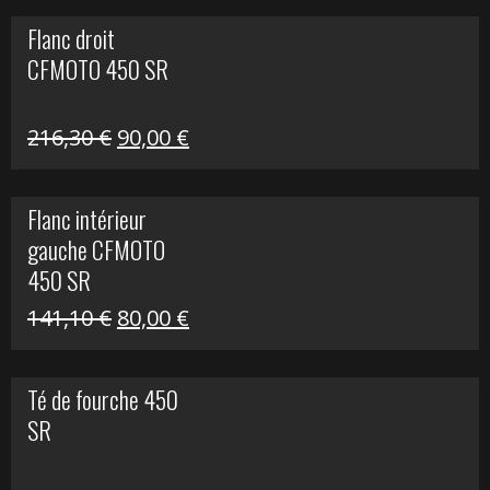
initial
actuel
Flanc droit
était :
est :
CFMOTO 450 SR
62,50 €.
15,00 €.
Le
Le
216,30
€
90,00
€
prix
prix
initial
actuel
Flanc intérieur
était :
est :
gauche CFMOTO
216,30 €.
90,00 €.
450 SR
Le
Le
141,10
€
80,00
€
prix
prix
initial
actuel
Té de fourche 450
était :
est :
SR
141,10 €.
80,00 €.