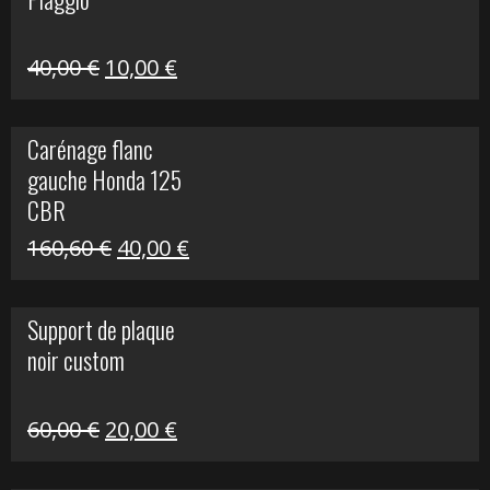
60,00 €.
10,00 €.
Le
Le
40,00
€
10,00
€
prix
prix
initial
actuel
Carénage flanc
était :
est :
gauche Honda 125
40,00 €.
10,00 €.
CBR
Le
Le
160,60
€
40,00
€
prix
prix
initial
actuel
Support de plaque
était :
est :
noir custom
160,60 €.
40,00 €.
Le
Le
60,00
€
20,00
€
prix
prix
initial
actuel