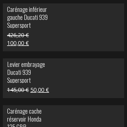
initial
actuel
Carénage inférieur
était :
est :
gauche Ducati 939
449,24 €.
100,00 €.
Supersport
426,20
€
Le
Le
100,00
€
prix
prix
initial
actuel
Levier embrayage
était :
est :
Ducati 939
426,20 €.
100,00 €.
Supersport
Le
Le
145,00
€
50,00
€
prix
prix
initial
actuel
Carénage cache
était :
est :
réservoir Honda
145,00 €.
50,00 €.
125 CBR