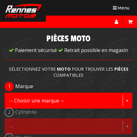
Toggle
Menu
navigation
PIÈCES MOTO
Paiement sécurisé
Retrait possible en magasin
SÉLECTIONNEZ VOTRE
MOTO
POUR TROUVER LES
PIÈCES
COMPATIBLES
1
Marque
2
Cylindrée