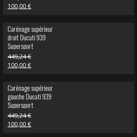
Le
Le
100,00
€
prix
prix
initial
actuel
Carénage supérieur
était :
est :
droit Ducati 939
426,20 €.
100,00 €.
Supersport
449,24
€
Le
Le
100,00
€
prix
prix
initial
actuel
Carénage supérieur
était :
est :
gauche Ducati 939
449,24 €.
100,00 €.
Supersport
449,24
€
Le
Le
100,00
€
prix
prix