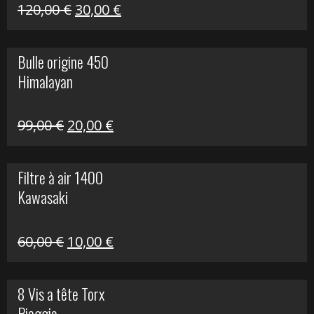
Himalayan
Le
Le
120,00
€
30,00
€
prix
prix
initial
actuel
Bulle origine 450
était :
est :
Himalayan
120,00 €.
30,00 €.
Le
Le
99,00
€
20,00
€
prix
prix
initial
actuel
Filtre à air 1400
était :
est :
Kawasaki
99,00 €.
20,00 €.
Le
Le
60,00
€
10,00
€
prix
prix
initial
actuel
8 Vis a tête Torx
était :
est :
Piaggio