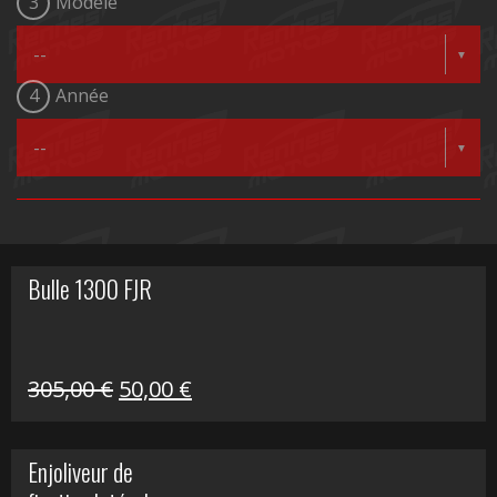
3
Modèle
4
Année
Bulle 1300 FJR
Le
Le
305,00
€
50,00
€
prix
prix
initial
actuel
Enjoliveur de
était :
est :