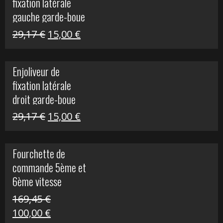
fixation latérale
305,00 €.
50,00 €.
gauche garde-boue
arrière Vulcan S
Le
Le
29,17
€
15,00
€
prix
prix
initial
actuel
Enjoliveur de
était :
est :
fixation latérale
29,17 €.
15,00 €.
droit garde-boue
arrière pour Vulcan
Le
Le
29,17
€
15,00
€
S
prix
prix
initial
actuel
Fourchette de
était :
est :
commande 5ème et
29,17 €.
15,00 €.
6ème vitesse
S1000R
169,45
€
Le
Le
100,00
€