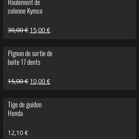
Roulement de
était :
est :
colonne Kymco
106,00 €.
50,00 €.
Le
Le
30,00
€
15,00
€
prix
prix
initial
actuel
Pignon de sortie de
était :
est :
boite 17 dents
30,00 €.
15,00 €.
Le
Le
15,00
€
10,00
€
prix
prix
initial
actuel
Tige de guidon
était :
est :
Honda
15,00 €.
10,00 €.
12,10
€