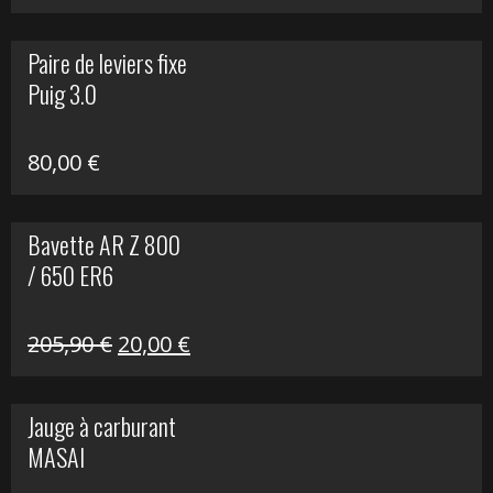
prix
prix
initial
actuel
Paire de leviers fixe
était :
est :
Puig 3.0
120,00 €.
90,00 €.
80,00
€
Bavette AR Z 800
/ 650 ER6
Le
Le
205,90
€
20,00
€
prix
prix
initial
actuel
Jauge à carburant
était :
est :
MASAI
205,90 €.
20,00 €.