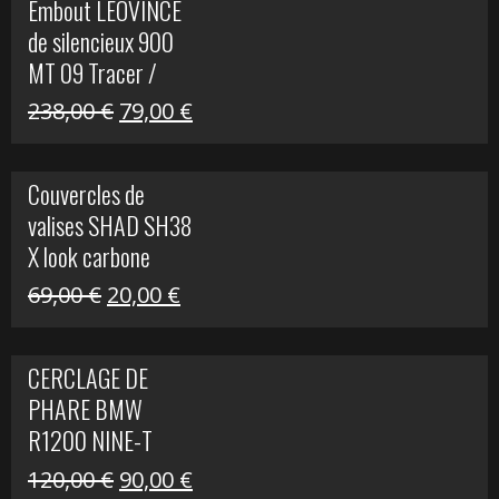
Embout LEOVINCE
était :
est :
de silencieux 900
523,00 €.
199,00 €.
MT 09 Tracer /
Tracer GT
Le
Le
238,00
€
79,00
€
prix
prix
initial
actuel
Couvercles de
était :
est :
valises SHAD SH38
238,00 €.
79,00 €.
X look carbone
Le
Le
69,00
€
20,00
€
prix
prix
initial
actuel
CERCLAGE DE
était :
est :
PHARE BMW
69,00 €.
20,00 €.
R1200 NINE-T
Le
Le
120,00
€
90,00
€