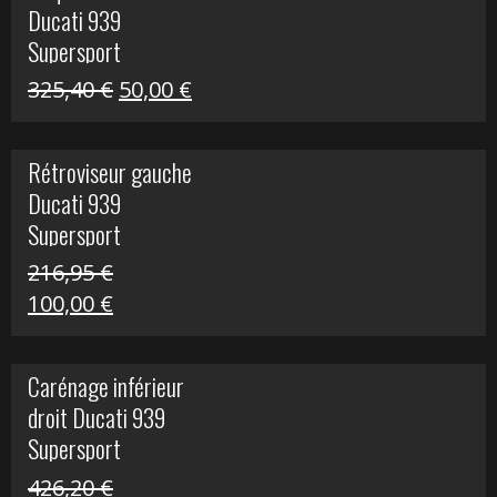
Ducati 939
325,40 €.
60,00 €.
Supersport
Le
Le
325,40
€
50,00
€
prix
prix
initial
actuel
Rétroviseur gauche
était :
est :
Ducati 939
325,40 €.
50,00 €.
Supersport
216,95
€
Le
Le
100,00
€
prix
prix
initial
actuel
Carénage inférieur
était :
est :
droit Ducati 939
216,95 €.
100,00 €.
Supersport
426,20
€