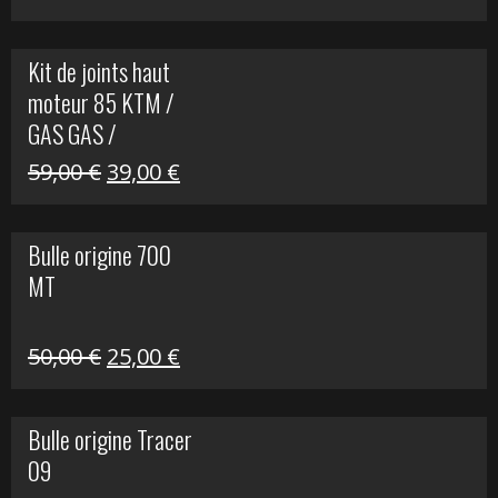
prix
prix
initial
actuel
Kit de joints haut
était :
est :
moteur 85 KTM /
165,00 €.
60,00 €.
GAS GAS /
HUSQVARNA
Le
Le
59,00
€
39,00
€
prix
prix
initial
actuel
Bulle origine 700
était :
est :
MT
59,00 €.
39,00 €.
Le
Le
50,00
€
25,00
€
prix
prix
initial
actuel
Bulle origine Tracer
était :
est :
09
50,00 €.
25,00 €.