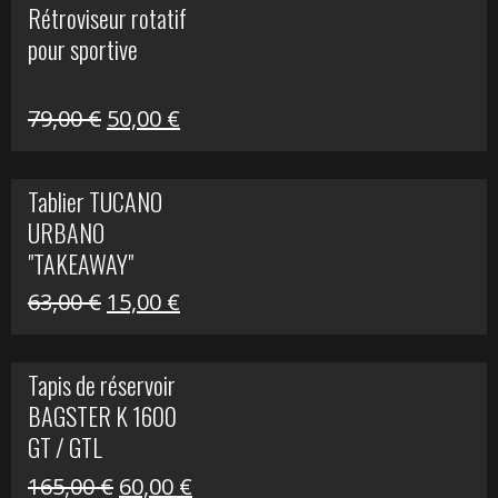
Rétroviseur rotatif
était :
est :
pour sportive
11,15 €.
5,00 €.
Le
Le
79,00
€
50,00
€
prix
prix
initial
actuel
Tablier TUCANO
était :
est :
URBANO
79,00 €.
50,00 €.
"TAKEAWAY"
Le
Le
63,00
€
15,00
€
prix
prix
initial
actuel
Tapis de réservoir
était :
est :
BAGSTER K 1600
63,00 €.
15,00 €.
GT / GTL
Le
Le
165,00
€
60,00
€