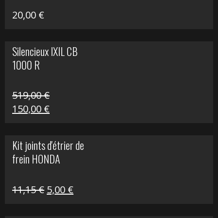
20,00
€
Silencieux IXIL CB
1000 R
519,00
€
Le
Le
150,00
€
prix
prix
initial
actuel
Kit joints d'étrier de
était :
est :
frein HONDA
519,00 €.
150,00 €.
Le
Le
11,15
€
5,00
€
prix
prix
initial
actuel