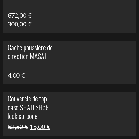
672,00
€
Le
Le
300,00
€
prix
prix
initial
actuel
Cache poussière de
était :
est :
direction MASAI
672,00 €.
300,00 €.
4,00
€
Couvercle de top
case SHAD SH58
look carbone
Le
Le
62,50
€
15,00
€
prix
prix