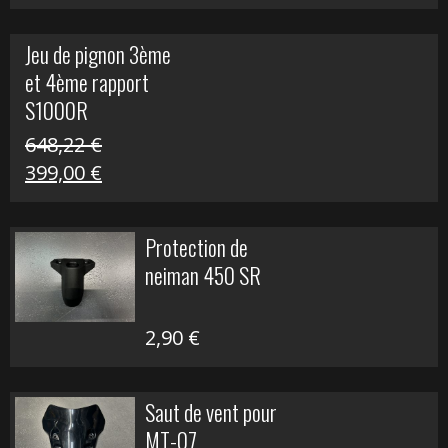
prix
prix
initial
actuel
Jeu de pignon 3ème
était :
est :
et 4ème rapport
169,45 €.
100,00 €.
S1000R
648,22
€
Le
Le
399,00
€
prix
prix
initial
actuel
Protection de
était :
est :
neiman 450 SR
648,22 €.
399,00 €.
2,90
€
Saut de vent pour
MT-07