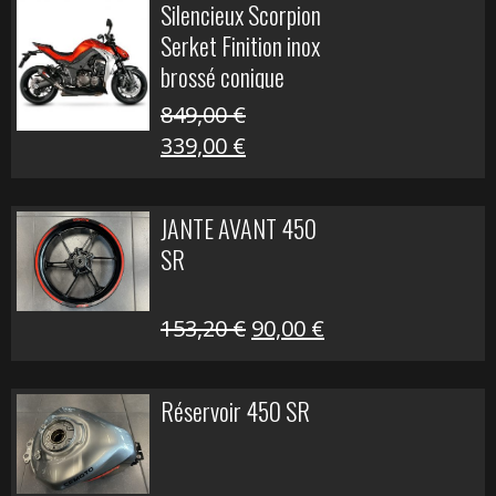
Silencieux Scorpion
était :
est :
Serket Finition inox
53,40 €.
25,00 €.
brossé conique
double Z 1000
849,00
€
Le
Le
339,00
€
prix
prix
initial
actuel
JANTE AVANT 450
était :
est :
SR
849,00 €.
339,00 €.
Le
Le
153,20
€
90,00
€
prix
prix
initial
actuel
Réservoir 450 SR
était :
est :
153,20 €.
90,00 €.