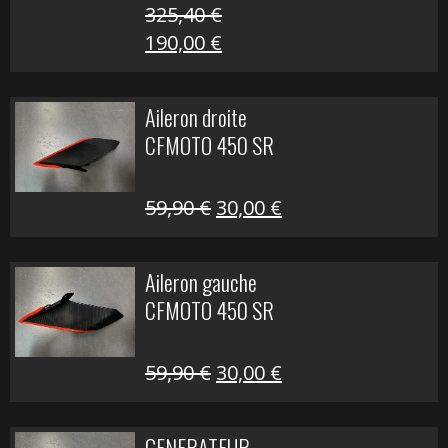
325,40
€
Le
Le
190,00
€
prix
prix
initial
actuel
Aileron droite
était :
est :
CFMOTO 450 SR
325,40 €.
190,00 €.
Le
Le
59,90
€
30,00
€
prix
prix
initial
actuel
Aileron gauche
était :
est :
CFMOTO 450 SR
59,90 €.
30,00 €.
Le
Le
59,90
€
30,00
€
prix
prix
initial
actuel
GENERATEUR