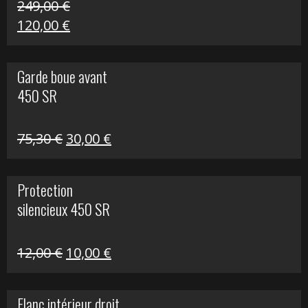
249,00
€
Le
Le
120,00
€
prix
prix
initial
actuel
Garde boue avant
était :
est :
450 SR
249,00 €.
120,00 €.
Le
Le
75,30
€
30,00
€
prix
prix
initial
actuel
Protection
était :
est :
silencieux 450 SR
75,30 €.
30,00 €.
Le
Le
12,00
€
10,00
€
prix
prix
initial
actuel
Flanc intérieur droit