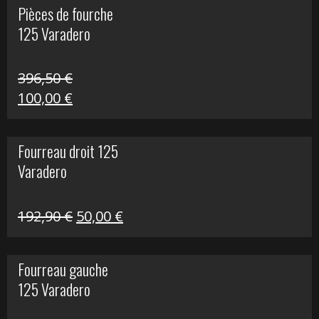
Pièces de fourche
était :
est :
125 Varadero
60,00 €.
20,00 €.
396,50
€
Le
Le
100,00
€
prix
prix
initial
actuel
Fourreau droit 125
était :
est :
Varadero
396,50 €.
100,00 €.
Le
Le
192,90
€
50,00
€
prix
prix
initial
actuel
Fourreau gauche
était :
est :
125 Varadero
192,90 €.
50,00 €.