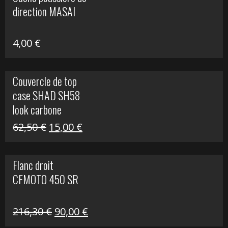
était :
est :
direction MASAI
672,00 €.
300,00 €.
4,00
€
Couvercle de top
case SHAD SH58
look carbone
Le
Le
62,50
€
15,00
€
prix
prix
initial
actuel
Flanc droit
était :
est :
CFMOTO 450 SR
62,50 €.
15,00 €.
Le
Le
216,30
€
90,00
€
prix
prix