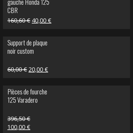
gauche Honda 125
40,00 €.
10,00 €.
CBR
Le
Le
160,60
€
40,00
€
prix
prix
initial
actuel
Support de plaque
était :
est :
noir custom
160,60 €.
40,00 €.
Le
Le
60,00
€
20,00
€
prix
prix
initial
actuel
Pièces de fourche
était :
est :
125 Varadero
60,00 €.
20,00 €.
396,50
€
Le
Le
100,00
€