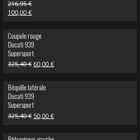
216,95
€
Le
Le
100,00
€
prix
prix
initial
actuel
Coupole rouge
était :
est :
Ducati 939
216,95 €.
100,00 €.
Supersport
Le
Le
325,40
€
60,00
€
prix
prix
initial
actuel
Béquille latérale
était :
est :
Ducati 939
325,40 €.
60,00 €.
Supersport
Le
Le
325,40
€
50,00
€
prix
prix
initial
actuel
Rétroviseur gauche