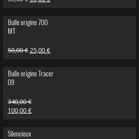
prix
prix
initial
actuel
Bulle origine 700
était :
est :
MT
59,00 €.
39,00 €.
Le
Le
50,00
€
25,00
€
prix
prix
initial
actuel
Bulle origine Tracer
était :
est :
09
50,00 €.
25,00 €.
340,00
€
Le
Le
100,00
€
prix
prix
initial
actuel
Silencieux
était :
est :