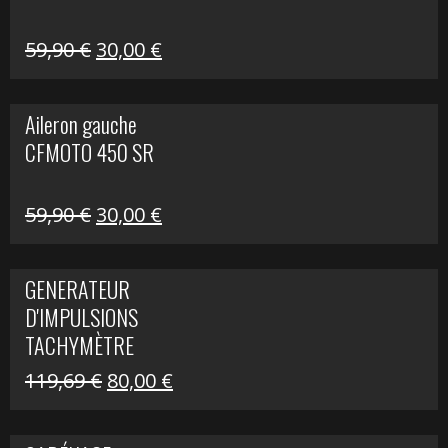
Le
Le
59,90
€
30,00
€
prix
prix
initial
actuel
Aileron gauche
était :
est :
CFMOTO 450 SR
59,90 €.
30,00 €.
Le
Le
59,90
€
30,00
€
prix
prix
initial
actuel
GENERATEUR
était :
est :
D'IMPULSIONS
59,90 €.
30,00 €.
TACHYMÈTRE
R1200 C
Le
Le
119,69
€
80,00
€
prix
prix
initial
actuel