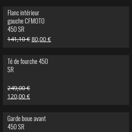
initial
actuel
Flanc intérieur
était :
est :
gauche CFMOTO
216,30 €.
90,00 €.
450 SR
Le
Le
141,10
€
80,00
€
prix
prix
initial
actuel
Té de fourche 450
était :
est :
SR
141,10 €.
80,00 €.
249,00
€
Le
Le
120,00
€
prix
prix
initial
actuel
Garde boue avant
était :
est :
450 SR
249,00 €.
120,00 €.