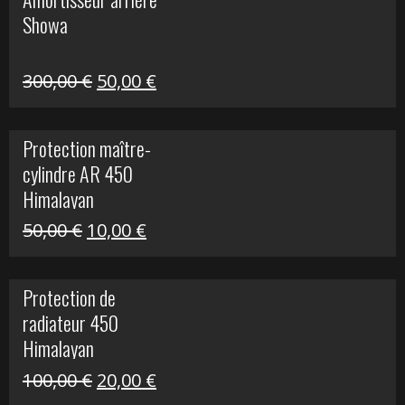
était :
est :
Showa
35,00 €.
5,00 €.
Le
Le
300,00
€
50,00
€
prix
prix
initial
actuel
Protection maître-
était :
est :
cylindre AR 450
300,00 €.
50,00 €.
Himalayan
Le
Le
50,00
€
10,00
€
prix
prix
initial
actuel
Protection de
était :
est :
radiateur 450
50,00 €.
10,00 €.
Himalayan
Le
Le
100,00
€
20,00
€
prix
prix