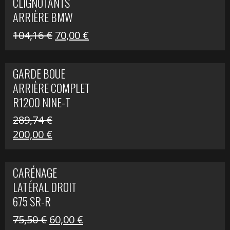
CLIGNOTANTS
40,22 €.
25,00 €.
ARRIÈRE BMW
R1200 NINE-T
Le
Le
104,16
€
70,00
€
SCRAMBLER
prix
prix
initial
actuel
GARDE BOUE
était :
est :
ARRIÈRE COMPLET
104,16 €.
70,00 €.
R1200 NINE-T
SCRAMBLER
289,74
€
Le
Le
200,00
€
prix
prix
initial
actuel
CARÉNAGE
était :
est :
LATÉRAL DROIT
289,74 €.
200,00 €.
675 SR-R
Le
Le
75,50
€
60,00
€