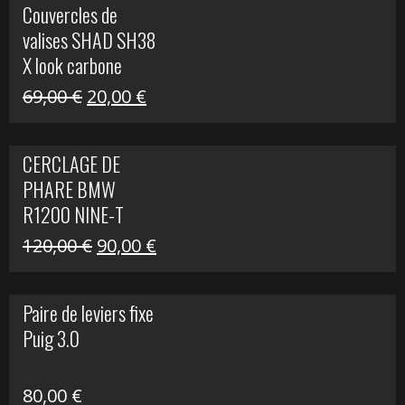
Couvercles de
était :
est :
valises SHAD SH38
238,00 €.
79,00 €.
X look carbone
Le
Le
69,00
€
20,00
€
prix
prix
initial
actuel
CERCLAGE DE
était :
est :
PHARE BMW
69,00 €.
20,00 €.
R1200 NINE-T
Le
Le
120,00
€
90,00
€
prix
prix
initial
actuel
Paire de leviers fixe
était :
est :
Puig 3.0
120,00 €.
90,00 €.
80,00
€