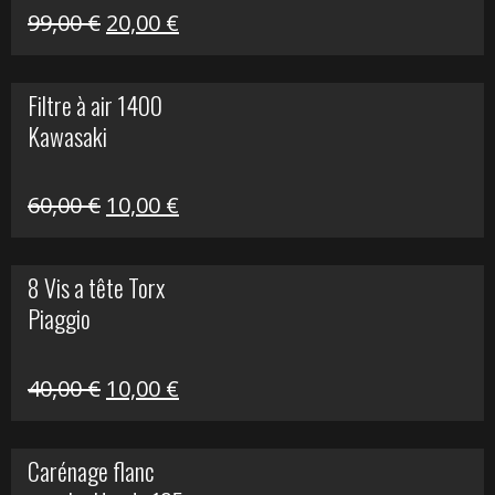
Le
Le
99,00
€
20,00
€
prix
prix
initial
actuel
Filtre à air 1400
était :
est :
Kawasaki
99,00 €.
20,00 €.
Le
Le
60,00
€
10,00
€
prix
prix
initial
actuel
8 Vis a tête Torx
était :
est :
Piaggio
60,00 €.
10,00 €.
Le
Le
40,00
€
10,00
€
prix
prix
initial
actuel
Carénage flanc
était :
est :