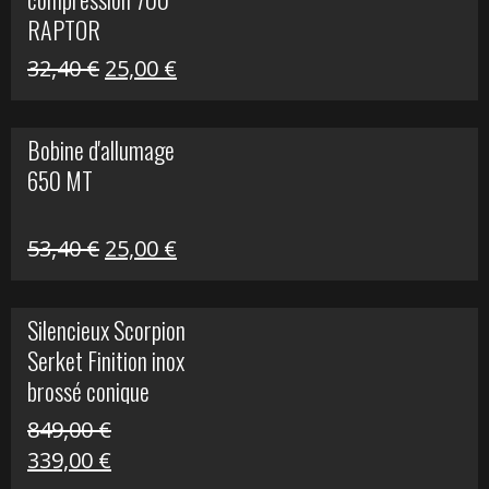
30,00 €.
20,00 €.
RAPTOR
Le
Le
32,40
€
25,00
€
prix
prix
initial
actuel
Bobine d'allumage
était :
est :
650 MT
32,40 €.
25,00 €.
Le
Le
53,40
€
25,00
€
prix
prix
initial
actuel
Silencieux Scorpion
était :
est :
Serket Finition inox
53,40 €.
25,00 €.
brossé conique
double Z 1000
849,00
€
Le
Le
339,00
€