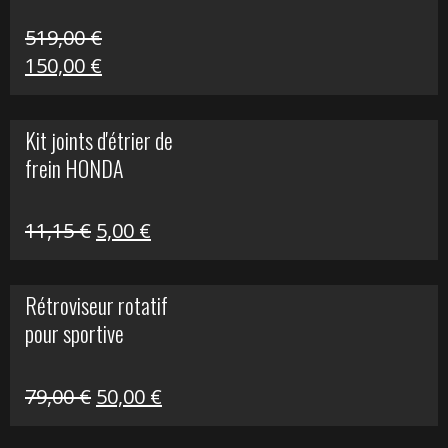
519,00
€
Le
Le
150,00
€
prix
prix
initial
actuel
Kit joints d'étrier de
était :
est :
frein HONDA
519,00 €.
150,00 €.
Le
Le
11,15
€
5,00
€
prix
prix
initial
actuel
Rétroviseur rotatif
était :
est :
pour sportive
11,15 €.
5,00 €.
Le
Le
79,00
€
50,00
€
prix
prix