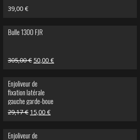
39,00
€
Bulle 1300 FJR
Le
Le
305,00
€
50,00
€
prix
prix
initial
actuel
Enjoliveur de
était :
est :
fixation latérale
305,00 €.
50,00 €.
gauche garde-boue
arrière Vulcan S
Le
Le
29,17
€
15,00
€
prix
prix
initial
actuel
Enjoliveur de
était :
est :