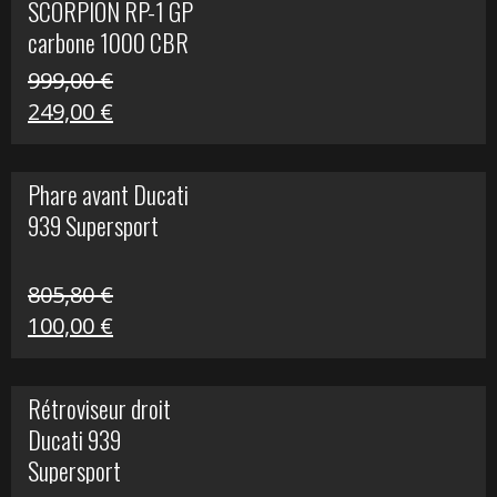
SCORPION RP-1 GP
340,00 €.
100,00 €.
carbone 1000 CBR
RR
999,00
€
Le
Le
249,00
€
prix
prix
initial
actuel
Phare avant Ducati
était :
est :
939 Supersport
999,00 €.
249,00 €.
805,80
€
Le
Le
100,00
€
prix
prix
initial
actuel
Rétroviseur droit
était :
est :
Ducati 939
805,80 €.
100,00 €.
Supersport