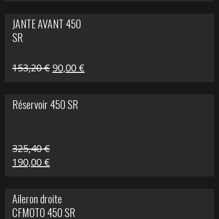
prix
prix
initial
actuel
JANTE AVANT 450
était :
est :
SR
849,00 €.
339,00 €.
Le
Le
153,20
€
90,00
€
prix
prix
initial
actuel
Réservoir 450 SR
était :
est :
153,20 €.
90,00 €.
325,40
€
Le
Le
190,00
€
prix
prix
initial
actuel
Aileron droite
était :
est :
CFMOTO 450 SR
325,40 €.
190,00 €.