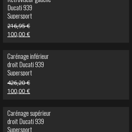
était :
est :
Ducati 939
325,40 €.
50,00 €.
Supersport
216,95
€
Le
Le
100,00
€
prix
prix
initial
actuel
Carénage inférieur
était :
est :
droit Ducati 939
216,95 €.
100,00 €.
Supersport
426,20
€
Le
Le
100,00
€
prix
prix
initial
actuel
Carénage supérieur
était :
est :
droit Ducati 939
426,20 €.
100,00 €.
Supersport