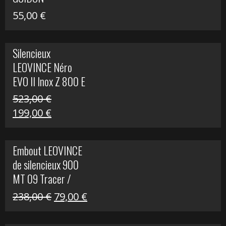
55,00
€
Silencieux
LEOVINCE Néro
EVO II Inox Z 800 E
523,00
€
Le
Le
199,00
€
prix
prix
initial
actuel
Embout LEOVINCE
était :
est :
de silencieux 900
523,00 €.
199,00 €.
MT 09 Tracer /
Tracer GT
Le
Le
238,00
€
79,00
€
prix
prix
initial
actuel