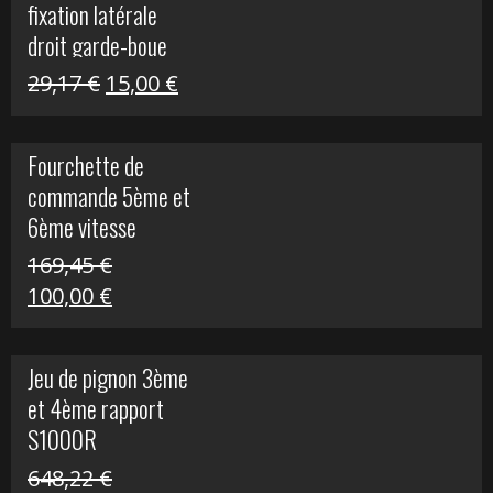
fixation latérale
29,17 €.
15,00 €.
droit garde-boue
arrière pour Vulcan
Le
Le
29,17
€
15,00
€
S
prix
prix
initial
actuel
Fourchette de
était :
est :
commande 5ème et
29,17 €.
15,00 €.
6ème vitesse
S1000R
169,45
€
Le
Le
100,00
€
prix
prix
initial
actuel
Jeu de pignon 3ème
était :
est :
et 4ème rapport
169,45 €.
100,00 €.
S1000R
648,22
€