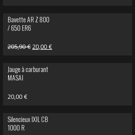
Bavette AR Z 800
/ 650 ER6
Le
Le
205,90
€
20,00
€
prix
prix
initial
actuel
Jauge à carburant
était :
est :
MASAI
205,90 €.
20,00 €.
20,00
€
Silencieux IXIL CB
1000 R