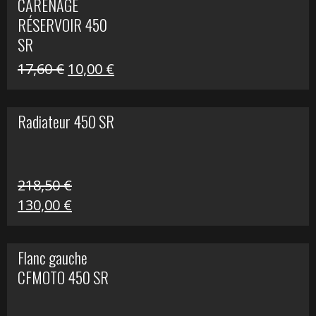
CARÉNAGE
était :
est :
RÉSERVOIR 450
119,69 €.
80,00 €.
SR
Le
Le
17,60
€
10,00
€
prix
prix
initial
actuel
Radiateur 450 SR
était :
est :
17,60 €.
10,00 €.
218,50
€
Le
Le
130,00
€
prix
prix
initial
actuel
Flanc gauche
était :
est :
CFMOTO 450 SR
218,50 €.
130,00 €.