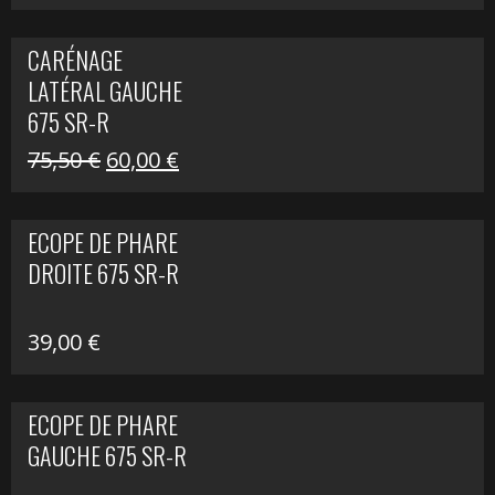
prix
prix
initial
actuel
CARÉNAGE
était :
est :
LATÉRAL GAUCHE
75,50 €.
60,00 €.
675 SR-R
Le
Le
75,50
€
60,00
€
prix
prix
initial
actuel
ECOPE DE PHARE
était :
est :
DROITE 675 SR-R
75,50 €.
60,00 €.
39,00
€
ECOPE DE PHARE
GAUCHE 675 SR-R