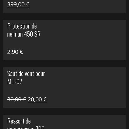
Le
Le
399,00
€
prix
prix
initial
actuel
Protection de
était :
est :
neiman 450 SR
648,22 €.
399,00 €.
2,90
€
Saut de vent pour
MT-07
Le
Le
30,00
€
20,00
€
prix
prix
initial
actuel
Ressort de
était :
est :
compression 700