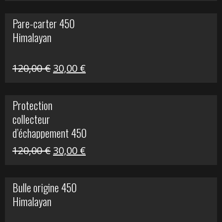
initial
actuel
Pare-carter 450
était :
est :
Himalayan
100,00 €.
20,00 €.
Le
Le
120,00
€
30,00
€
prix
prix
initial
actuel
Protection
était :
est :
collecteur
120,00 €.
30,00 €.
d’échappement 450
Himalayan
Le
Le
120,00
€
30,00
€
prix
prix
initial
actuel
Bulle origine 450
était :
est :
Himalayan
120,00 €.
30,00 €.