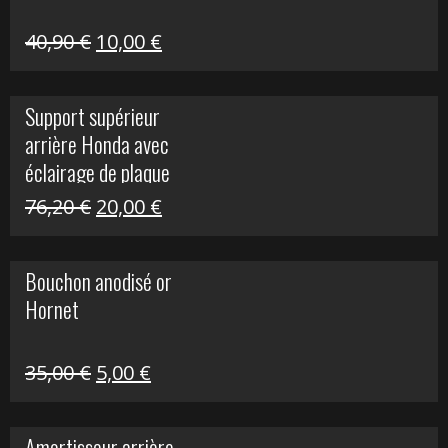
Le
Le
40,90
€
10,00
€
prix
prix
initial
actuel
Support supérieur
était :
est :
arrière Honda avec
40,90 €.
10,00 €.
éclairage de plaque
Le
Le
76,20
€
20,00
€
prix
prix
initial
actuel
Bouchon anodisé or
était :
est :
Hornet
76,20 €.
20,00 €.
Le
Le
35,00
€
5,00
€
prix
prix
initial
actuel
Amortisseur arrière