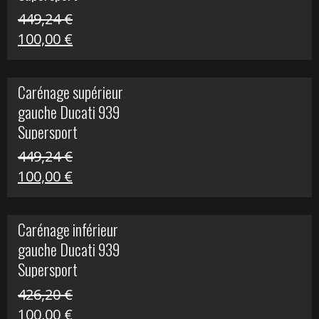
449,24
€
Le
Le
100,00
€
prix
prix
initial
actuel
Carénage supérieur
était :
est :
gauche Ducati 939
449,24 €.
100,00 €.
Supersport
449,24
€
Le
Le
100,00
€
prix
prix
initial
actuel
Carénage inférieur
était :
est :
gauche Ducati 939
449,24 €.
100,00 €.
Supersport
426,20
€
Le
Le
100,00
€