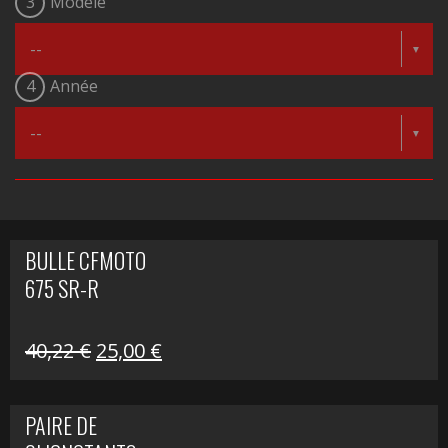
3
Modèle
4
Année
BULLE CFMOTO
675 SR-R
Le
Le
40,22
€
25,00
€
prix
prix
initial
actuel
PAIRE DE
était :
est :