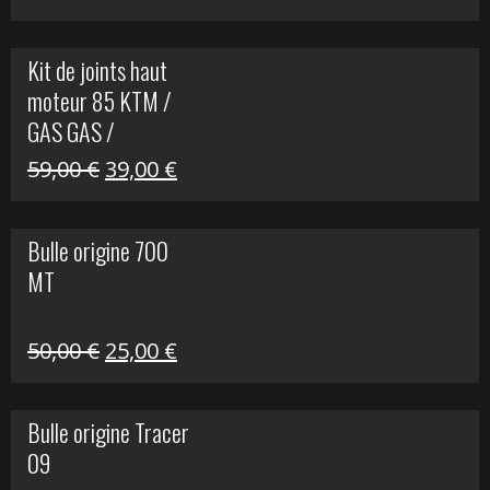
prix
prix
initial
actuel
Kit de joints haut
était :
est :
moteur 85 KTM /
165,00 €.
60,00 €.
GAS GAS /
HUSQVARNA
Le
Le
59,00
€
39,00
€
prix
prix
initial
actuel
Bulle origine 700
était :
est :
MT
59,00 €.
39,00 €.
Le
Le
50,00
€
25,00
€
prix
prix
initial
actuel
Bulle origine Tracer
était :
est :
09
50,00 €.
25,00 €.