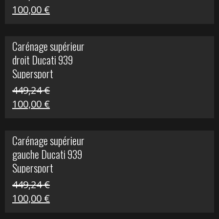
Le
Le
100,00
€
prix
prix
initial
actuel
Carénage supérieur
était :
est :
droit Ducati 939
426,20 €.
100,00 €.
Supersport
449,24
€
Le
Le
100,00
€
prix
prix
initial
actuel
Carénage supérieur
était :
est :
gauche Ducati 939
449,24 €.
100,00 €.
Supersport
449,24
€
Le
Le
100,00
€
prix
prix