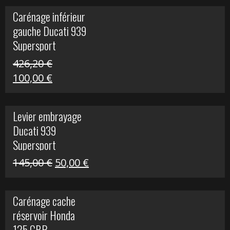
initial
actuel
Carénage inférieur
était :
est :
gauche Ducati 939
449,24 €.
100,00 €.
Supersport
426,20
€
Le
Le
100,00
€
prix
prix
initial
actuel
Levier embrayage
était :
est :
Ducati 939
426,20 €.
100,00 €.
Supersport
Le
Le
145,00
€
50,00
€
prix
prix
initial
actuel
Carénage cache
était :
est :
réservoir Honda
145,00 €.
50,00 €.
125 CBR