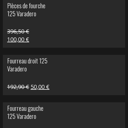
Pièces de fourche
était :
est :
125 Varadero
60,00 €.
20,00 €.
396,50
€
Le
Le
100,00
€
prix
prix
initial
actuel
Fourreau droit 125
était :
est :
Varadero
396,50 €.
100,00 €.
Le
Le
192,90
€
50,00
€
prix
prix
initial
actuel
Fourreau gauche
était :
est :
125 Varadero
192,90 €.
50,00 €.