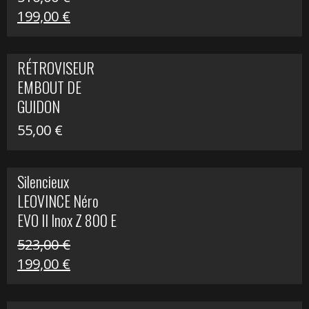
Le
Le
199,00
€
prix
prix
initial
actuel
RÉTROVISEUR
était :
est :
EMBOUT DE
516,00 €.
199,00 €.
GUIDON
55,00
€
Silencieux
LEOVINCE Néro
EVO II Inox Z 800 E
523,00
€
Le
Le
199,00
€
prix
prix
initial
actuel