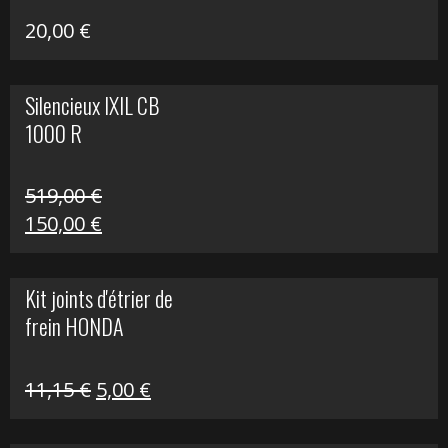
20,00
€
Silencieux IXIL CB
1000 R
519,00
€
Le
Le
150,00
€
prix
prix
initial
actuel
Kit joints d'étrier de
était :
est :
frein HONDA
519,00 €.
150,00 €.
Le
Le
11,15
€
5,00
€
prix
prix
initial
actuel