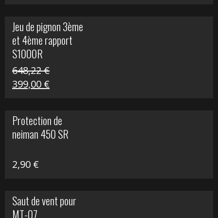
prix
prix
initial
actuel
Jeu de pignon 3ème
était :
est :
et 4ème rapport
169,45 €.
100,00 €.
S1000R
648,22
€
Le
Le
399,00
€
prix
prix
initial
actuel
Protection de
était :
est :
neiman 450 SR
648,22 €.
399,00 €.
2,90
€
Saut de vent pour
MT-07