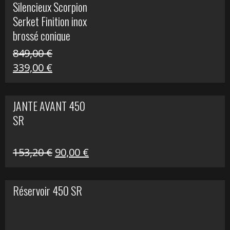
Silencieux Scorpion
était :
est :
Serket Finition inox
53,40 €.
25,00 €.
brossé conique
double Z 1000
849,00
€
Le
Le
339,00
€
prix
prix
initial
actuel
JANTE AVANT 450
était :
est :
SR
849,00 €.
339,00 €.
Le
Le
153,20
€
90,00
€
prix
prix
initial
actuel
Réservoir 450 SR
était :
est :
153,20 €.
90,00 €.