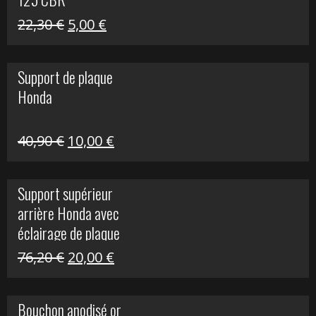
Le
Le
22,30
€
5,00
€
prix
prix
initial
actuel
Support de plaque
était :
est :
Honda
22,30 €.
5,00 €.
Le
Le
40,90
€
10,00
€
prix
prix
initial
actuel
Support supérieur
était :
est :
arrière Honda avec
40,90 €.
10,00 €.
éclairage de plaque
Le
Le
76,20
€
20,00
€
prix
prix
initial
actuel
Bouchon anodisé or
était :
est :