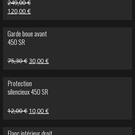
249,00
€
Le
Le
120,00
€
prix
prix
initial
actuel
Garde boue avant
était :
est :
450 SR
249,00 €.
120,00 €.
Le
Le
75,30
€
30,00
€
prix
prix
initial
actuel
Protection
était :
est :
silencieux 450 SR
75,30 €.
30,00 €.
Le
Le
12,00
€
10,00
€
prix
prix
initial
actuel
Flanc intérieur droit