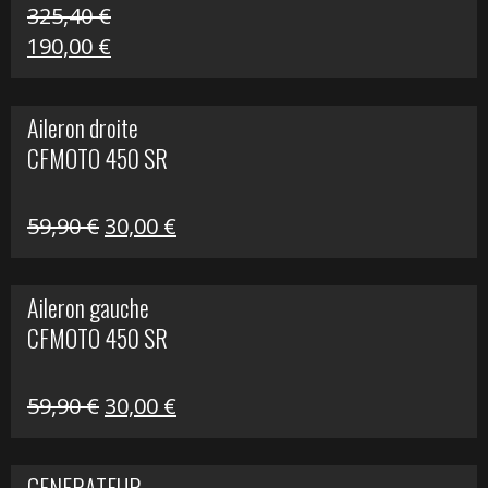
325,40
€
Le
Le
190,00
€
prix
prix
initial
actuel
Aileron droite
était :
est :
CFMOTO 450 SR
325,40 €.
190,00 €.
Le
Le
59,90
€
30,00
€
prix
prix
initial
actuel
Aileron gauche
était :
est :
CFMOTO 450 SR
59,90 €.
30,00 €.
Le
Le
59,90
€
30,00
€
prix
prix
initial
actuel
GENERATEUR