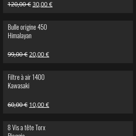
Himalayan
Le
Le
120,00
€
30,00
€
prix
prix
initial
actuel
Bulle origine 450
était :
est :
Himalayan
120,00 €.
30,00 €.
Le
Le
99,00
€
20,00
€
prix
prix
initial
actuel
Filtre à air 1400
était :
est :
Kawasaki
99,00 €.
20,00 €.
Le
Le
60,00
€
10,00
€
prix
prix
initial
actuel
8 Vis a tête Torx
était :
est :
Piaggio