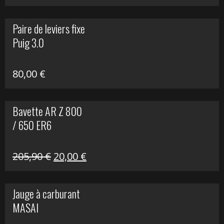
prix
prix
initial
actuel
Paire de leviers fixe
était :
est :
Puig 3.0
120,00 €.
90,00 €.
80,00
€
Bavette AR Z 800
/ 650 ER6
Le
Le
205,90
€
20,00
€
prix
prix
initial
actuel
Jauge à carburant
était :
est :
MASAI
205,90 €.
20,00 €.