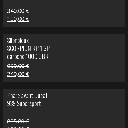
340,00
€
Le
Le
100,00
€
prix
prix
initial
actuel
Silencieux
était :
est :
SCORPION RP-1 GP
340,00 €.
100,00 €.
carbone 1000 CBR
RR
999,00
€
Le
Le
249,00
€
prix
prix
initial
actuel
Phare avant Ducati
était :
est :
939 Supersport
999,00 €.
249,00 €.
805,80
€