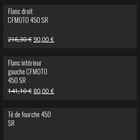
initial
actuel
Flanc droit
était :
est :
CFMOTO 450 SR
62,50 €.
15,00 €.
Le
Le
216,30
€
90,00
€
prix
prix
initial
actuel
Flanc intérieur
était :
est :
gauche CFMOTO
216,30 €.
90,00 €.
450 SR
Le
Le
141,10
€
80,00
€
prix
prix
initial
actuel
Té de fourche 450
était :
est :
SR
141,10 €.
80,00 €.