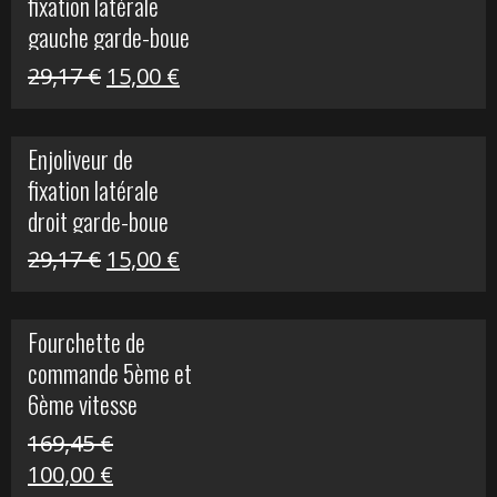
fixation latérale
305,00 €.
50,00 €.
gauche garde-boue
arrière Vulcan S
Le
Le
29,17
€
15,00
€
prix
prix
initial
actuel
Enjoliveur de
était :
est :
fixation latérale
29,17 €.
15,00 €.
droit garde-boue
arrière pour Vulcan
Le
Le
29,17
€
15,00
€
S
prix
prix
initial
actuel
Fourchette de
était :
est :
commande 5ème et
29,17 €.
15,00 €.
6ème vitesse
S1000R
169,45
€
Le
Le
100,00
€