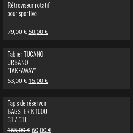
Rétroviseur rotatif
était :
est :
pour sportive
11,15 €.
5,00 €.
Le
Le
79,00
€
50,00
€
prix
prix
initial
actuel
Tablier TUCANO
était :
est :
URBANO
79,00 €.
50,00 €.
"TAKEAWAY"
Le
Le
63,00
€
15,00
€
prix
prix
initial
actuel
Tapis de réservoir
était :
est :
BAGSTER K 1600
63,00 €.
15,00 €.
GT / GTL
Le
Le
165,00
€
60,00
€