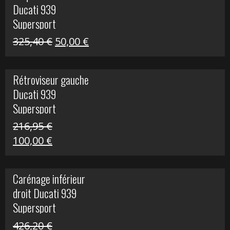
Ducati 939
325,40 €.
60,00 €.
Supersport
Le
Le
325,40
€
50,00
€
prix
prix
initial
actuel
Rétroviseur gauche
était :
est :
Ducati 939
325,40 €.
50,00 €.
Supersport
216,95
€
Le
Le
100,00
€
prix
prix
initial
actuel
Carénage inférieur
était :
est :
droit Ducati 939
216,95 €.
100,00 €.
Supersport
426,20
€