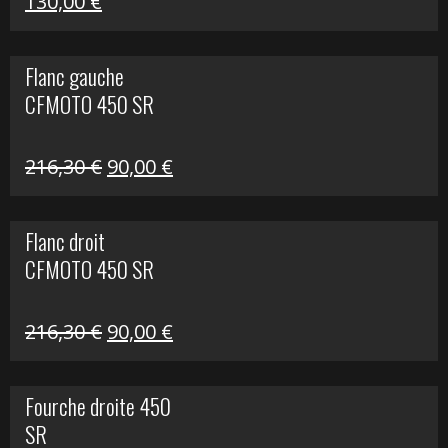
Le
Le
130,00
€
prix
prix
initial
actuel
Flanc gauche
était :
est :
CFMOTO 450 SR
218,50 €.
130,00 €.
Le
Le
216,30
€
90,00
€
prix
prix
initial
actuel
Flanc droit
était :
est :
CFMOTO 450 SR
216,30 €.
90,00 €.
Le
Le
216,30
€
90,00
€
prix
prix
initial
actuel
Fourche droite 450
était :
est :
SR
216,30 €.
90,00 €.