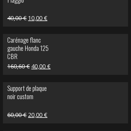
60,00 €.
10,00 €.
Le
Le
40,00
€
10,00
€
prix
prix
initial
actuel
Carénage flanc
était :
est :
gauche Honda 125
40,00 €.
10,00 €.
CBR
Le
Le
160,60
€
40,00
€
prix
prix
initial
actuel
Support de plaque
était :
est :
noir custom
160,60 €.
40,00 €.
Le
Le
60,00
€
20,00
€
prix
prix
initial
actuel