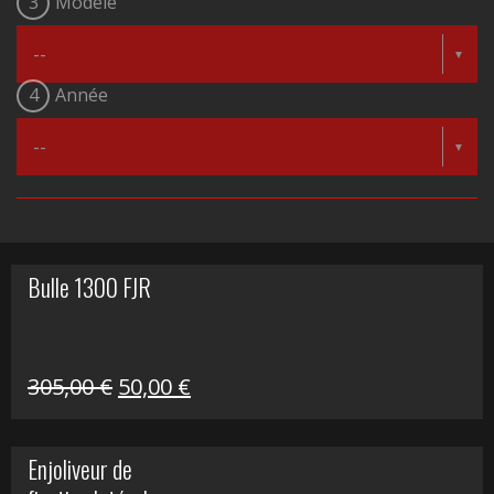
3
Modèle
4
Année
Bulle 1300 FJR
Le
Le
305,00
€
50,00
€
prix
prix
initial
actuel
Enjoliveur de
était :
est :