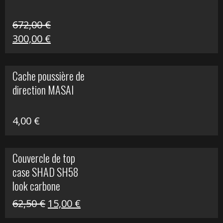
672,00
€
Le
Le
300,00
€
prix
prix
initial
actuel
Cache poussière de
était :
est :
direction MASAI
672,00 €.
300,00 €.
4,00
€
Couvercle de top
case SHAD SH58
look carbone
Le
Le
62,50
€
15,00
€
prix
prix