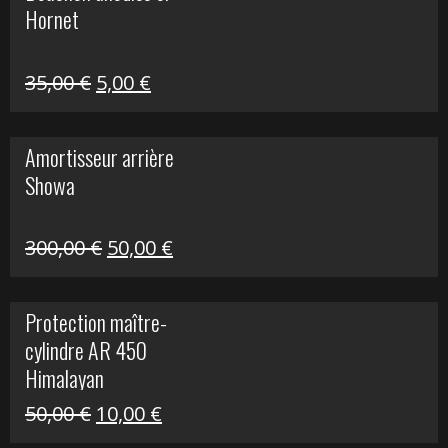
Hornet
76,20 €.
20,00 €.
Le
Le
35,00
€
5,00
€
prix
prix
initial
actuel
Amortisseur arrière
était :
est :
Showa
35,00 €.
5,00 €.
Le
Le
300,00
€
50,00
€
prix
prix
initial
actuel
Protection maître-
était :
est :
cylindre AR 450
300,00 €.
50,00 €.
Himalayan
Le
Le
50,00
€
10,00
€
prix
prix