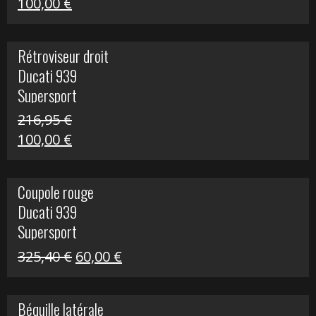
Le
Le
100,00
€
prix
prix
initial
actuel
Rétroviseur droit
était :
est :
Ducati 939
805,80 €.
100,00 €.
Supersport
216,95
€
Le
Le
100,00
€
prix
prix
initial
actuel
Coupole rouge
était :
est :
Ducati 939
216,95 €.
100,00 €.
Supersport
Le
Le
325,40
€
60,00
€
prix
prix
initial
actuel
Béquille latérale
était :
est :