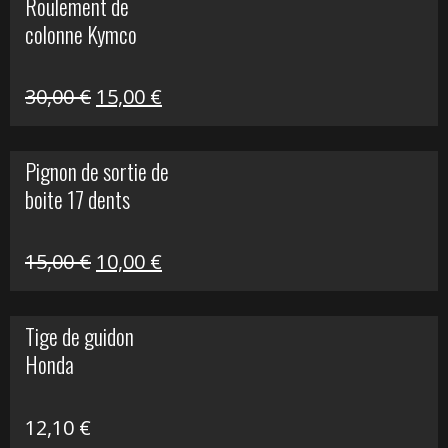
Roulement de
était :
est :
colonne Kymco
106,00 €.
50,00 €.
Le
Le
30,00
€
15,00
€
prix
prix
initial
actuel
Pignon de sortie de
était :
est :
boite 17 dents
30,00 €.
15,00 €.
Le
Le
15,00
€
10,00
€
prix
prix
initial
actuel
Tige de guidon
était :
est :
Honda
15,00 €.
10,00 €.
12,10
€