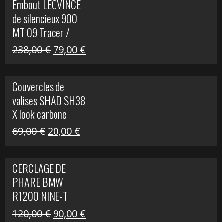
Embout LEOVINCE
était :
est :
de silencieux 900
523,00 €.
199,00 €.
MT 09 Tracer /
Tracer GT
Le
Le
238,00
€
79,00
€
prix
prix
initial
actuel
Couvercles de
était :
est :
valises SHAD SH38
238,00 €.
79,00 €.
X look carbone
Le
Le
69,00
€
20,00
€
prix
prix
initial
actuel
CERCLAGE DE
était :
est :
PHARE BMW
69,00 €.
20,00 €.
R1200 NINE-T
Le
Le
120,00
€
90,00
€