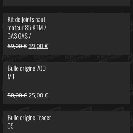
prix
prix
initial
actuel
Kit de joints haut
était :
est :
moteur 85 KTM /
165,00 €.
60,00 €.
GAS GAS /
HUSQVARNA
Le
Le
59,00
€
39,00
€
prix
prix
initial
actuel
Bulle origine 700
était :
est :
MT
59,00 €.
39,00 €.
Le
Le
50,00
€
25,00
€
prix
prix
initial
actuel
Bulle origine Tracer
était :
est :
09
50,00 €.
25,00 €.