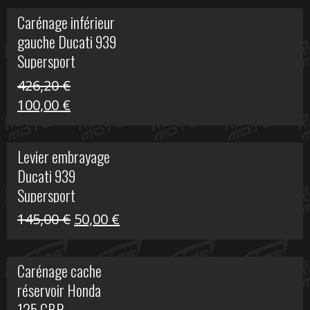
initial
actuel
Carénage inférieur
était :
est :
gauche Ducati 939
449,24 €.
100,00 €.
Supersport
426,20
€
Le
Le
100,00
€
prix
prix
initial
actuel
Levier embrayage
était :
est :
Ducati 939
426,20 €.
100,00 €.
Supersport
Le
Le
145,00
€
50,00
€
prix
prix
initial
actuel
Carénage cache
était :
est :
réservoir Honda
145,00 €.
50,00 €.
125 CBR