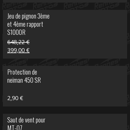
prix
prix
initial
actuel
Jeu de pignon 3ème
était :
est :
et 4ème rapport
169,45 €.
100,00 €.
S1000R
648,22
€
Le
Le
399,00
€
prix
prix
initial
actuel
Protection de
était :
est :
neiman 450 SR
648,22 €.
399,00 €.
2,90
€
Saut de vent pour
MT-07