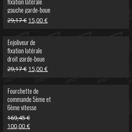
fixation latérale
305,00 €.
50,00 €.
gauche garde-boue
arrière Vulcan S
Le
Le
29,17
€
15,00
€
prix
prix
initial
actuel
Enjoliveur de
était :
est :
fixation latérale
29,17 €.
15,00 €.
droit garde-boue
arrière pour Vulcan
Le
Le
29,17
€
15,00
€
S
prix
prix
initial
actuel
Fourchette de
était :
est :
commande 5ème et
29,17 €.
15,00 €.
6ème vitesse
S1000R
169,45
€
Le
Le
100,00
€