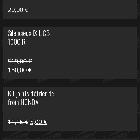
20,00
€
Silencieux IXIL CB
1000 R
519,00
€
Le
Le
150,00
€
prix
prix
initial
actuel
Kit joints d'étrier de
était :
est :
frein HONDA
519,00 €.
150,00 €.
Le
Le
11,15
€
5,00
€
prix
prix
initial
actuel