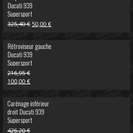
Ducati 939
325,40 €.
60,00 €.
Supersport
Le
Le
325,40
€
50,00
€
prix
prix
initial
actuel
Rétroviseur gauche
était :
est :
Ducati 939
325,40 €.
50,00 €.
Supersport
216,95
€
Le
Le
100,00
€
prix
prix
initial
actuel
Carénage inférieur
était :
est :
droit Ducati 939
216,95 €.
100,00 €.
Supersport
426,20
€