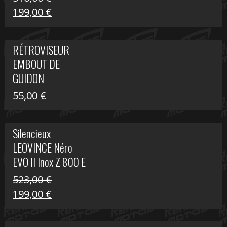
Le
Le
199,00
€
prix
prix
initial
actuel
RÉTROVISEUR
était :
est :
EMBOUT DE
516,00 €.
199,00 €.
GUIDON
55,00
€
Silencieux
LEOVINCE Néro
EVO II Inox Z 800 E
523,00
€
Le
Le
199,00
€
prix
prix
initial
actuel