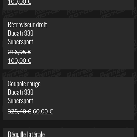
Le
Le
100,00
€
prix
prix
initial
actuel
Rétroviseur droit
était :
est :
Ducati 939
805,80 €.
100,00 €.
Supersport
216,95
€
Le
Le
100,00
€
prix
prix
initial
actuel
Coupole rouge
était :
est :
Ducati 939
216,95 €.
100,00 €.
Supersport
Le
Le
325,40
€
60,00
€
prix
prix
initial
actuel
Béquille latérale
était :
est :