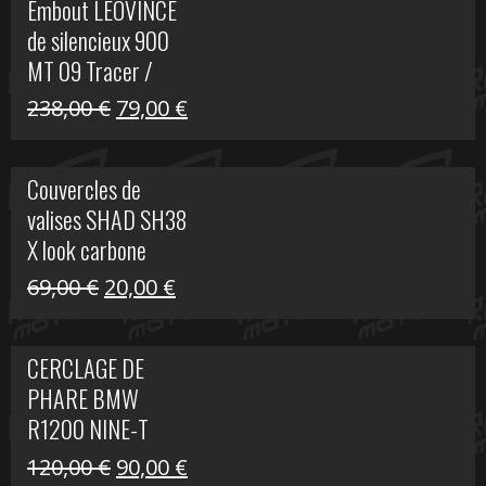
Embout LEOVINCE
était :
est :
de silencieux 900
523,00 €.
199,00 €.
MT 09 Tracer /
Tracer GT
Le
Le
238,00
€
79,00
€
prix
prix
initial
actuel
Couvercles de
était :
est :
valises SHAD SH38
238,00 €.
79,00 €.
X look carbone
Le
Le
69,00
€
20,00
€
prix
prix
initial
actuel
CERCLAGE DE
était :
est :
PHARE BMW
69,00 €.
20,00 €.
R1200 NINE-T
Le
Le
120,00
€
90,00
€