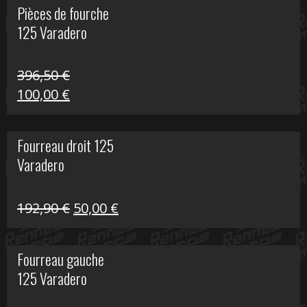
Pièces de fourche
était :
est :
125 Varadero
60,00 €.
20,00 €.
396,50
€
Le
Le
100,00
€
prix
prix
initial
actuel
Fourreau droit 125
était :
est :
Varadero
396,50 €.
100,00 €.
Le
Le
192,90
€
50,00
€
prix
prix
initial
actuel
Fourreau gauche
était :
est :
125 Varadero
192,90 €.
50,00 €.