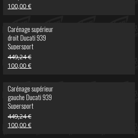
Le
Le
100,00
€
prix
prix
initial
actuel
Carénage supérieur
était :
est :
droit Ducati 939
426,20 €.
100,00 €.
Supersport
449,24
€
Le
Le
100,00
€
prix
prix
initial
actuel
Carénage supérieur
était :
est :
gauche Ducati 939
449,24 €.
100,00 €.
Supersport
449,24
€
Le
Le
100,00
€
prix
prix