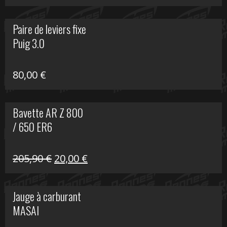
prix
prix
initial
actuel
Paire de leviers fixe
était :
est :
Puig 3.0
120,00 €.
90,00 €.
80,00
€
Bavette AR Z 800
/ 650 ER6
Le
Le
205,90
€
20,00
€
prix
prix
initial
actuel
Jauge à carburant
était :
est :
MASAI
205,90 €.
20,00 €.