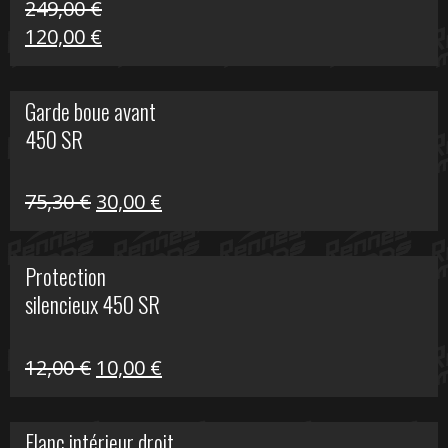
249,00
€
Le
Le
120,00
€
prix
prix
initial
actuel
Garde boue avant
était :
est :
450 SR
249,00 €.
120,00 €.
Le
Le
75,30
€
30,00
€
prix
prix
initial
actuel
Protection
était :
est :
silencieux 450 SR
75,30 €.
30,00 €.
Le
Le
12,00
€
10,00
€
prix
prix
initial
actuel
Flanc intérieur droit