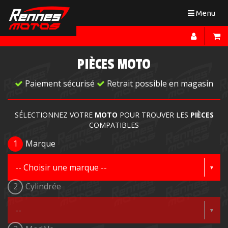
Toggle
Menu
navigation
PIÈCES MOTO
Paiement sécurisé
Retrait possible en magasin
SÉLECTIONNEZ VOTRE
MOTO
POUR TROUVER LES
PIÈCES
COMPATIBLES
1
Marque
2
Cylindrée