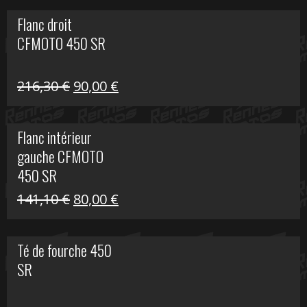
initial
actuel
Flanc droit
était :
est :
CFMOTO 450 SR
62,50 €.
15,00 €.
Le
Le
216,30
€
90,00
€
prix
prix
initial
actuel
Flanc intérieur
était :
est :
gauche CFMOTO
216,30 €.
90,00 €.
450 SR
Le
Le
141,10
€
80,00
€
prix
prix
initial
actuel
Té de fourche 450
était :
est :
SR
141,10 €.
80,00 €.