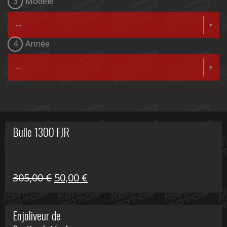
3
Modèle
4
Année
Bulle 1300 FJR
Le
Le
305,00
€
50,00
€
prix
prix
initial
actuel
Enjoliveur de
était :
est :