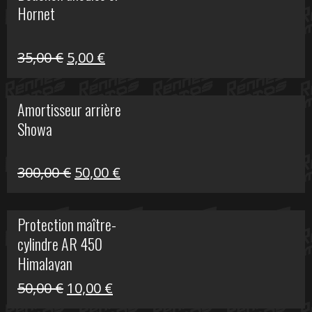
Hornet
76,20 €.
20,00 €.
Le
Le
35,00
€
5,00
€
prix
prix
initial
actuel
Amortisseur arrière
était :
est :
Showa
35,00 €.
5,00 €.
Le
Le
300,00
€
50,00
€
prix
prix
initial
actuel
Protection maître-
était :
est :
cylindre AR 450
300,00 €.
50,00 €.
Himalayan
Le
Le
50,00
€
10,00
€
prix
prix