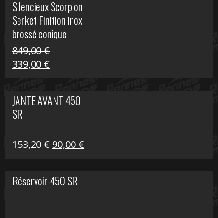
Silencieux Scorpion
était :
est :
Serket Finition inox
53,40 €.
25,00 €.
brossé conique
double Z 1000
849,00
€
Le
Le
339,00
€
prix
prix
initial
actuel
JANTE AVANT 450
était :
est :
SR
849,00 €.
339,00 €.
Le
Le
153,20
€
90,00
€
prix
prix
initial
actuel
Réservoir 450 SR
était :
est :
153,20 €.
90,00 €.