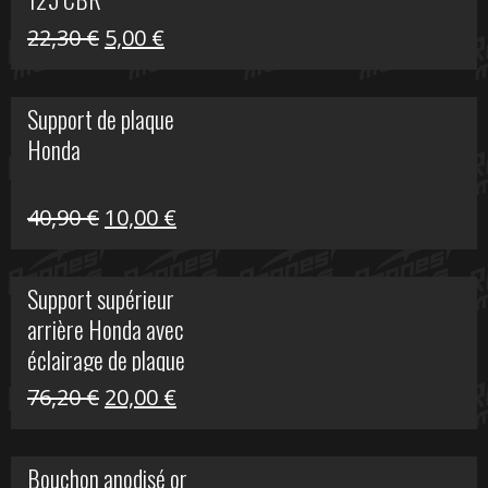
Le
Le
22,30
€
5,00
€
prix
prix
initial
actuel
Support de plaque
était :
est :
Honda
22,30 €.
5,00 €.
Le
Le
40,90
€
10,00
€
prix
prix
initial
actuel
Support supérieur
était :
est :
arrière Honda avec
40,90 €.
10,00 €.
éclairage de plaque
Le
Le
76,20
€
20,00
€
prix
prix
initial
actuel
Bouchon anodisé or
était :
est :