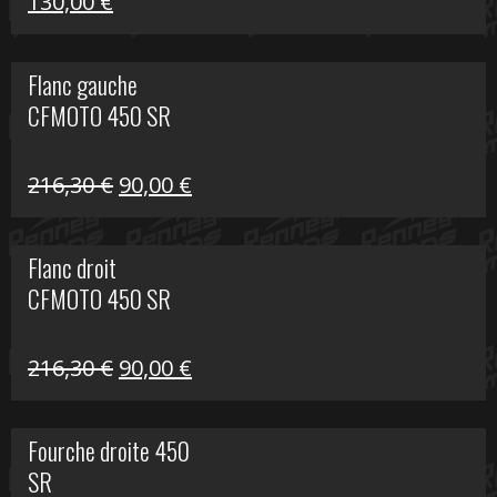
Le
Le
130,00
€
prix
prix
initial
actuel
Flanc gauche
était :
est :
CFMOTO 450 SR
218,50 €.
130,00 €.
Le
Le
216,30
€
90,00
€
prix
prix
initial
actuel
Flanc droit
était :
est :
CFMOTO 450 SR
216,30 €.
90,00 €.
Le
Le
216,30
€
90,00
€
prix
prix
initial
actuel
Fourche droite 450
était :
est :
SR
216,30 €.
90,00 €.