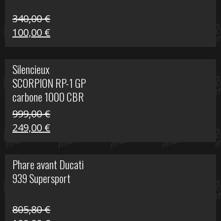
340,00
€
Le
Le
100,00
€
prix
prix
initial
actuel
Silencieux
était :
est :
SCORPION RP-1 GP
340,00 €.
100,00 €.
carbone 1000 CBR
RR
999,00
€
Le
Le
249,00
€
prix
prix
initial
actuel
Phare avant Ducati
était :
est :
939 Supersport
999,00 €.
249,00 €.
805,80
€