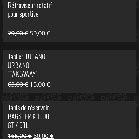
Rétroviseur rotatif
était :
est :
pour sportive
11,15 €.
5,00 €.
Le
Le
79,00
€
50,00
€
prix
prix
initial
actuel
Tablier TUCANO
était :
est :
URBANO
79,00 €.
50,00 €.
"TAKEAWAY"
Le
Le
63,00
€
15,00
€
prix
prix
initial
actuel
Tapis de réservoir
était :
est :
BAGSTER K 1600
63,00 €.
15,00 €.
GT / GTL
Le
Le
165,00
€
60,00
€