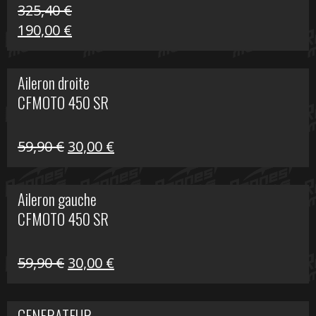
325,40
€
Le
Le
190,00
€
prix
prix
initial
actuel
Aileron droite
était :
est :
CFMOTO 450 SR
325,40 €.
190,00 €.
Le
Le
59,90
€
30,00
€
prix
prix
initial
actuel
Aileron gauche
était :
est :
CFMOTO 450 SR
59,90 €.
30,00 €.
Le
Le
59,90
€
30,00
€
prix
prix
initial
actuel
GENERATEUR