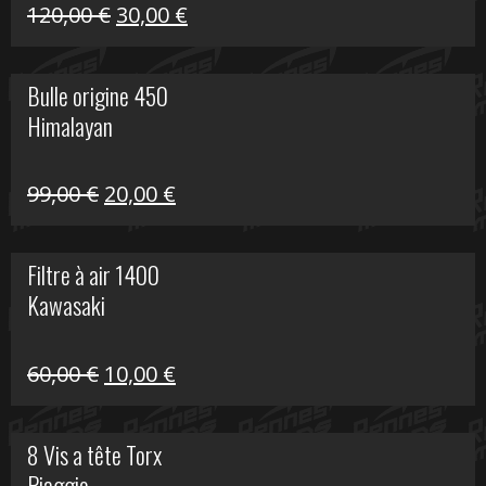
Himalayan
Le
Le
120,00
€
30,00
€
prix
prix
initial
actuel
Bulle origine 450
était :
est :
Himalayan
120,00 €.
30,00 €.
Le
Le
99,00
€
20,00
€
prix
prix
initial
actuel
Filtre à air 1400
était :
est :
Kawasaki
99,00 €.
20,00 €.
Le
Le
60,00
€
10,00
€
prix
prix
initial
actuel
8 Vis a tête Torx
était :
est :
Piaggio