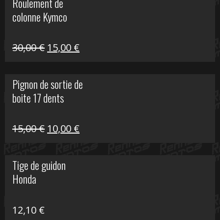
Roulement de
était :
est :
colonne Kymco
106,00 €.
50,00 €.
Le
Le
30,00
€
15,00
€
prix
prix
initial
actuel
Pignon de sortie de
était :
est :
boite 17 dents
30,00 €.
15,00 €.
Le
Le
15,00
€
10,00
€
prix
prix
initial
actuel
Tige de guidon
était :
est :
Honda
15,00 €.
10,00 €.
12,10
€