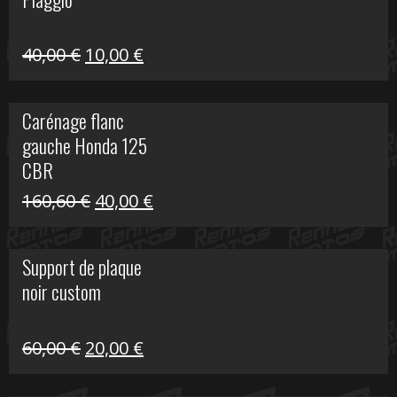
60,00 €.
10,00 €.
Le
Le
40,00
€
10,00
€
prix
prix
initial
actuel
Carénage flanc
était :
est :
gauche Honda 125
40,00 €.
10,00 €.
CBR
Le
Le
160,60
€
40,00
€
prix
prix
initial
actuel
Support de plaque
était :
est :
noir custom
160,60 €.
40,00 €.
Le
Le
60,00
€
20,00
€
prix
prix
initial
actuel