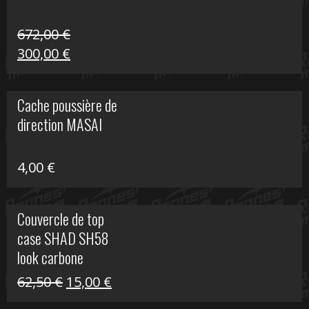
672,00
€
Le
Le
300,00
€
prix
prix
initial
actuel
Cache poussière de
était :
est :
direction MASAI
672,00 €.
300,00 €.
4,00
€
Couvercle de top
case SHAD SH58
look carbone
Le
Le
62,50
€
15,00
€
prix
prix