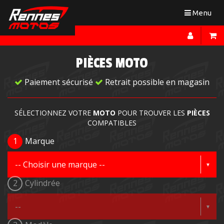
Toggle
Menu
navigation
PIÈCES MOTO
Paiement sécurisé
Retrait possible en magasin
SÉLECTIONNEZ VOTRE
MOTO
POUR TROUVER LES
PIÈCES
COMPATIBLES
1
Marque
2
Cylindrée