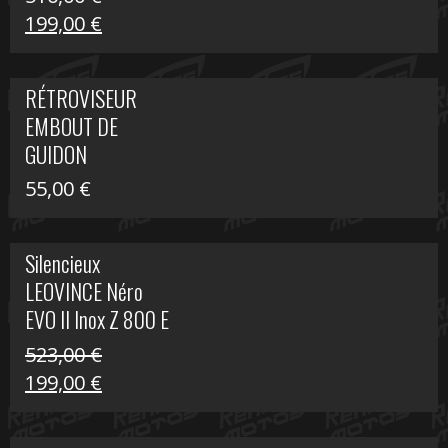
Le
Le
199,00
€
prix
prix
initial
actuel
RÉTROVISEUR
était :
est :
EMBOUT DE
516,00 €.
199,00 €.
GUIDON
55,00
€
Silencieux
LEOVINCE Néro
EVO II Inox Z 800 E
523,00
€
Le
Le
199,00
€
prix
prix
initial
actuel