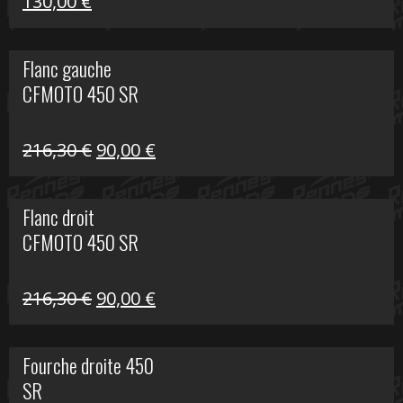
Le
Le
130,00
€
prix
prix
initial
actuel
Flanc gauche
était :
est :
CFMOTO 450 SR
218,50 €.
130,00 €.
Le
Le
216,30
€
90,00
€
prix
prix
initial
actuel
Flanc droit
était :
est :
CFMOTO 450 SR
216,30 €.
90,00 €.
Le
Le
216,30
€
90,00
€
prix
prix
initial
actuel
Fourche droite 450
était :
est :
SR
216,30 €.
90,00 €.