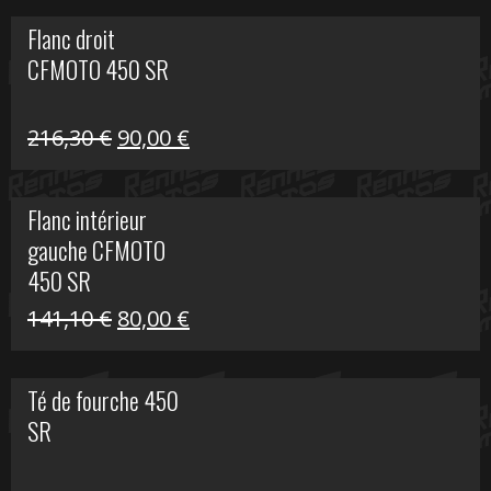
initial
actuel
Flanc droit
était :
est :
CFMOTO 450 SR
62,50 €.
15,00 €.
Le
Le
216,30
€
90,00
€
prix
prix
initial
actuel
Flanc intérieur
était :
est :
gauche CFMOTO
216,30 €.
90,00 €.
450 SR
Le
Le
141,10
€
80,00
€
prix
prix
initial
actuel
Té de fourche 450
était :
est :
SR
141,10 €.
80,00 €.