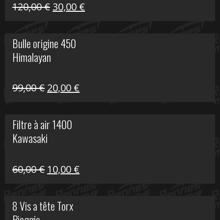
Himalayan
Le
Le
120,00
€
30,00
€
prix
prix
initial
actuel
Bulle origine 450
était :
est :
Himalayan
120,00 €.
30,00 €.
Le
Le
99,00
€
20,00
€
prix
prix
initial
actuel
Filtre à air 1400
était :
est :
Kawasaki
99,00 €.
20,00 €.
Le
Le
60,00
€
10,00
€
prix
prix
initial
actuel
8 Vis a tête Torx
était :
est :
Piaggio