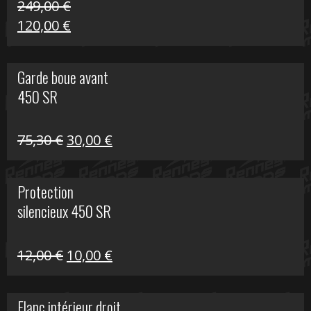
249,00
€
Le
Le
120,00
€
prix
prix
initial
actuel
Garde boue avant
était :
est :
450 SR
249,00 €.
120,00 €.
Le
Le
75,30
€
30,00
€
prix
prix
initial
actuel
Protection
était :
est :
silencieux 450 SR
75,30 €.
30,00 €.
Le
Le
12,00
€
10,00
€
prix
prix
initial
actuel
Flanc intérieur droit