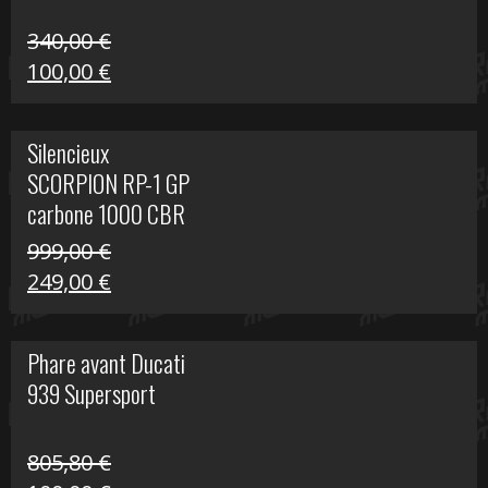
340,00
€
Le
Le
100,00
€
prix
prix
initial
actuel
Silencieux
était :
est :
SCORPION RP-1 GP
340,00 €.
100,00 €.
carbone 1000 CBR
RR
999,00
€
Le
Le
249,00
€
prix
prix
initial
actuel
Phare avant Ducati
était :
est :
939 Supersport
999,00 €.
249,00 €.
805,80
€