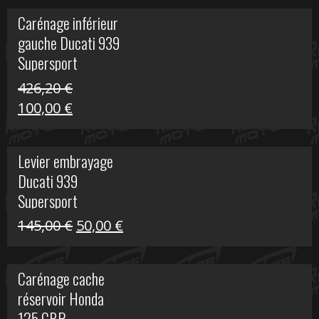
initial
actuel
Carénage inférieur
était :
est :
gauche Ducati 939
449,24 €.
100,00 €.
Supersport
426,20
€
Le
Le
100,00
€
prix
prix
initial
actuel
Levier embrayage
était :
est :
Ducati 939
426,20 €.
100,00 €.
Supersport
Le
Le
145,00
€
50,00
€
prix
prix
initial
actuel
Carénage cache
était :
est :
réservoir Honda
145,00 €.
50,00 €.
125 CBR