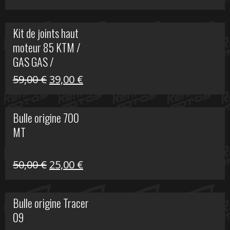
prix
prix
initial
actuel
Kit de joints haut
était :
est :
moteur 85 KTM /
165,00 €.
60,00 €.
GAS GAS /
HUSQVARNA
Le
Le
59,00
€
39,00
€
prix
prix
initial
actuel
Bulle origine 700
était :
est :
MT
59,00 €.
39,00 €.
Le
Le
50,00
€
25,00
€
prix
prix
initial
actuel
Bulle origine Tracer
était :
est :
09
50,00 €.
25,00 €.