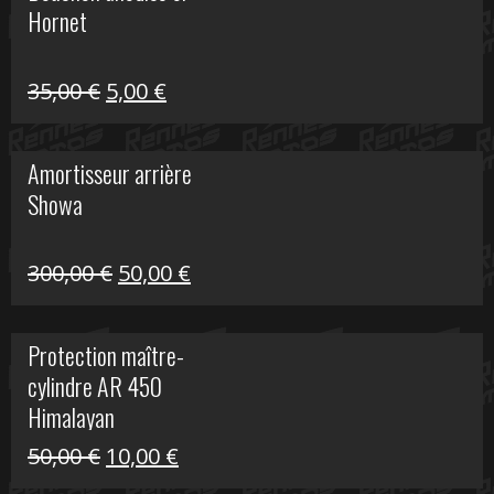
Hornet
76,20 €.
20,00 €.
Le
Le
35,00
€
5,00
€
prix
prix
initial
actuel
Amortisseur arrière
était :
est :
Showa
35,00 €.
5,00 €.
Le
Le
300,00
€
50,00
€
prix
prix
initial
actuel
Protection maître-
était :
est :
cylindre AR 450
300,00 €.
50,00 €.
Himalayan
Le
Le
50,00
€
10,00
€
prix
prix