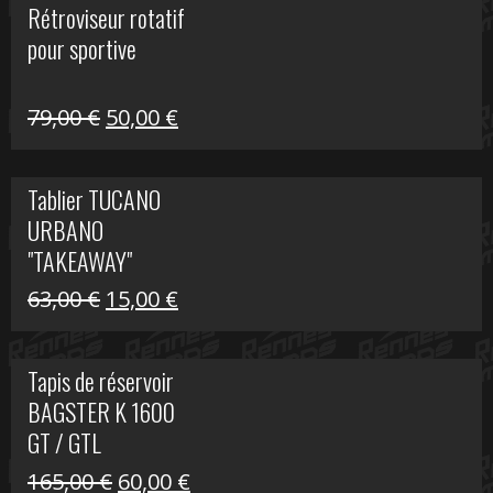
Rétroviseur rotatif
était :
est :
pour sportive
11,15 €.
5,00 €.
Le
Le
79,00
€
50,00
€
prix
prix
initial
actuel
Tablier TUCANO
était :
est :
URBANO
79,00 €.
50,00 €.
"TAKEAWAY"
Le
Le
63,00
€
15,00
€
prix
prix
initial
actuel
Tapis de réservoir
était :
est :
BAGSTER K 1600
63,00 €.
15,00 €.
GT / GTL
Le
Le
165,00
€
60,00
€