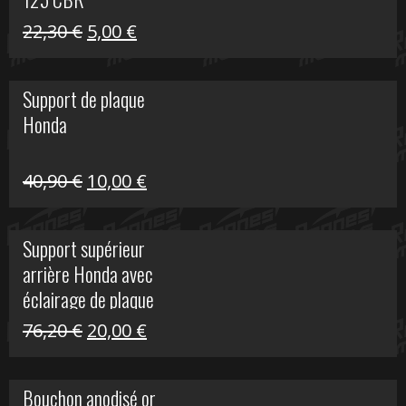
Le
Le
22,30
€
5,00
€
prix
prix
initial
actuel
Support de plaque
était :
est :
Honda
22,30 €.
5,00 €.
Le
Le
40,90
€
10,00
€
prix
prix
initial
actuel
Support supérieur
était :
est :
arrière Honda avec
40,90 €.
10,00 €.
éclairage de plaque
Le
Le
76,20
€
20,00
€
prix
prix
initial
actuel
Bouchon anodisé or
était :
est :