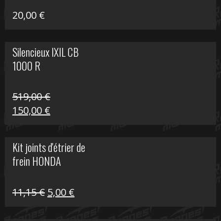
20,00
€
Silencieux IXIL CB
1000 R
519,00
€
Le
Le
150,00
€
prix
prix
initial
actuel
Kit joints d'étrier de
était :
est :
frein HONDA
519,00 €.
150,00 €.
Le
Le
11,15
€
5,00
€
prix
prix
initial
actuel