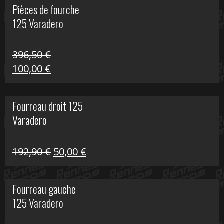
Pièces de fourche
était :
est :
125 Varadero
60,00 €.
20,00 €.
396,50
€
Le
Le
100,00
€
prix
prix
initial
actuel
Fourreau droit 125
était :
est :
Varadero
396,50 €.
100,00 €.
Le
Le
192,90
€
50,00
€
prix
prix
initial
actuel
Fourreau gauche
était :
est :
125 Varadero
192,90 €.
50,00 €.