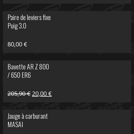
prix
prix
initial
actuel
Paire de leviers fixe
était :
est :
Puig 3.0
120,00 €.
90,00 €.
80,00
€
Bavette AR Z 800
/ 650 ER6
Le
Le
205,90
€
20,00
€
prix
prix
initial
actuel
Jauge à carburant
était :
est :
MASAI
205,90 €.
20,00 €.