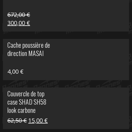
672,00
€
Le
Le
300,00
€
prix
prix
initial
actuel
Cache poussière de
était :
est :
direction MASAI
672,00 €.
300,00 €.
4,00
€
Couvercle de top
case SHAD SH58
look carbone
Le
Le
62,50
€
15,00
€
prix
prix