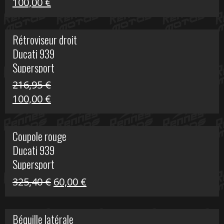
Le
Le
100,00
€
prix
prix
initial
actuel
Rétroviseur droit
était :
est :
Ducati 939
805,80 €.
100,00 €.
Supersport
216,95
€
Le
Le
100,00
€
prix
prix
initial
actuel
Coupole rouge
était :
est :
Ducati 939
216,95 €.
100,00 €.
Supersport
Le
Le
325,40
€
60,00
€
prix
prix
initial
actuel
Béquille latérale
était :
est :