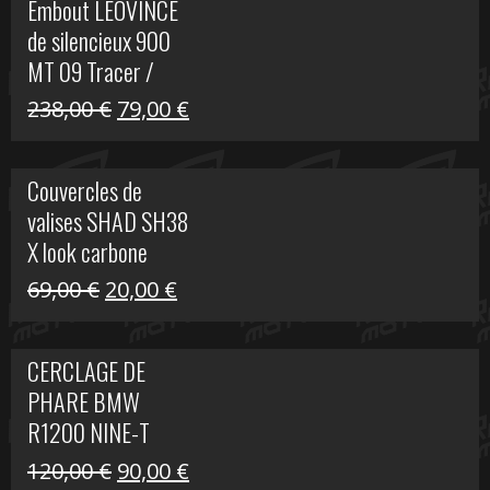
Embout LEOVINCE
était :
est :
de silencieux 900
523,00 €.
199,00 €.
MT 09 Tracer /
Tracer GT
Le
Le
238,00
€
79,00
€
prix
prix
initial
actuel
Couvercles de
était :
est :
valises SHAD SH38
238,00 €.
79,00 €.
X look carbone
Le
Le
69,00
€
20,00
€
prix
prix
initial
actuel
CERCLAGE DE
était :
est :
PHARE BMW
69,00 €.
20,00 €.
R1200 NINE-T
Le
Le
120,00
€
90,00
€