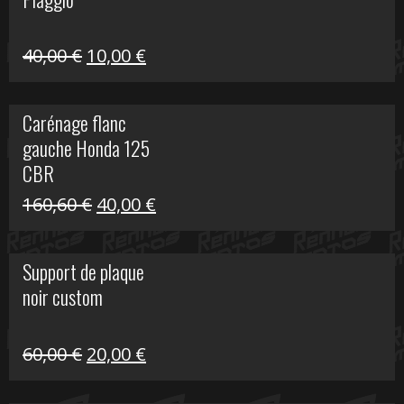
60,00 €.
10,00 €.
Le
Le
40,00
€
10,00
€
prix
prix
initial
actuel
Carénage flanc
était :
est :
gauche Honda 125
40,00 €.
10,00 €.
CBR
Le
Le
160,60
€
40,00
€
prix
prix
initial
actuel
Support de plaque
était :
est :
noir custom
160,60 €.
40,00 €.
Le
Le
60,00
€
20,00
€
prix
prix
initial
actuel