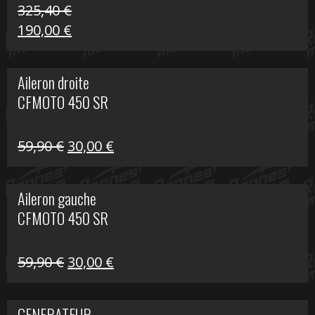
325,40
€
Le
Le
190,00
€
prix
prix
initial
actuel
Aileron droite
était :
est :
CFMOTO 450 SR
325,40 €.
190,00 €.
Le
Le
59,90
€
30,00
€
prix
prix
initial
actuel
Aileron gauche
était :
est :
CFMOTO 450 SR
59,90 €.
30,00 €.
Le
Le
59,90
€
30,00
€
prix
prix
initial
actuel
GENERATEUR