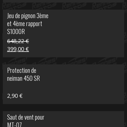
prix
prix
initial
actuel
Jeu de pignon 3ème
était :
est :
et 4ème rapport
169,45 €.
100,00 €.
S1000R
648,22
€
Le
Le
399,00
€
prix
prix
initial
actuel
Protection de
était :
est :
neiman 450 SR
648,22 €.
399,00 €.
2,90
€
Saut de vent pour
MT-07