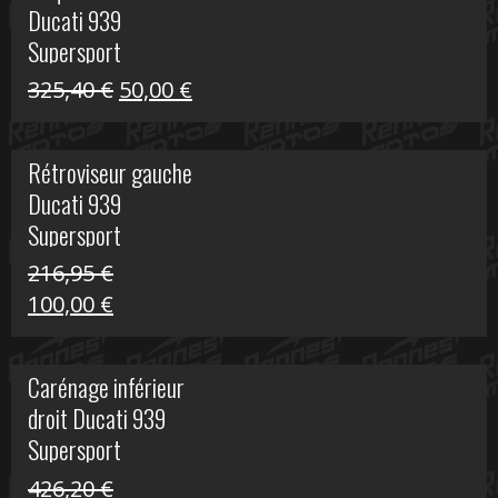
Ducati 939
325,40 €.
60,00 €.
Supersport
Le
Le
325,40
€
50,00
€
prix
prix
initial
actuel
Rétroviseur gauche
était :
est :
Ducati 939
325,40 €.
50,00 €.
Supersport
216,95
€
Le
Le
100,00
€
prix
prix
initial
actuel
Carénage inférieur
était :
est :
droit Ducati 939
216,95 €.
100,00 €.
Supersport
426,20
€