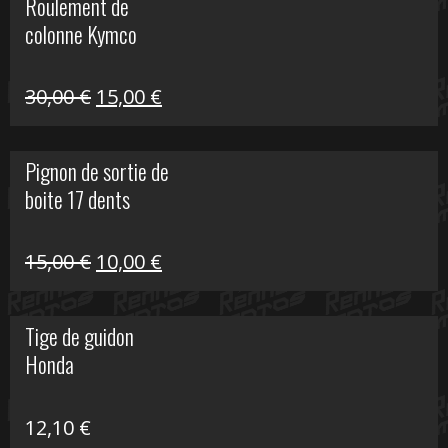
Roulement de
était :
est :
colonne Kymco
106,00 €.
50,00 €.
Le
Le
30,00
€
15,00
€
prix
prix
initial
actuel
Pignon de sortie de
était :
est :
boite 17 dents
30,00 €.
15,00 €.
Le
Le
15,00
€
10,00
€
prix
prix
initial
actuel
Tige de guidon
était :
est :
Honda
15,00 €.
10,00 €.
12,10
€