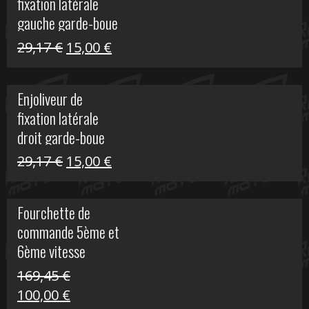
fixation latérale
305,00 €.
50,00 €.
gauche garde-boue
arrière Vulcan S
Le
Le
29,17
€
15,00
€
prix
prix
initial
actuel
Enjoliveur de
était :
est :
fixation latérale
29,17 €.
15,00 €.
droit garde-boue
arrière pour Vulcan
Le
Le
29,17
€
15,00
€
S
prix
prix
initial
actuel
Fourchette de
était :
est :
commande 5ème et
29,17 €.
15,00 €.
6ème vitesse
S1000R
169,45
€
Le
Le
100,00
€