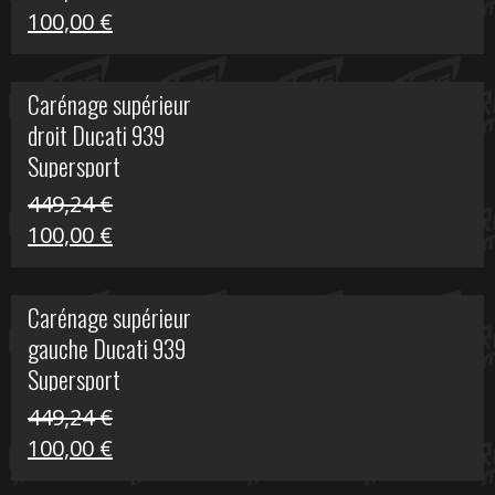
Le
Le
100,00
€
prix
prix
initial
actuel
Carénage supérieur
était :
est :
droit Ducati 939
426,20 €.
100,00 €.
Supersport
449,24
€
Le
Le
100,00
€
prix
prix
initial
actuel
Carénage supérieur
était :
est :
gauche Ducati 939
449,24 €.
100,00 €.
Supersport
449,24
€
Le
Le
100,00
€
prix
prix