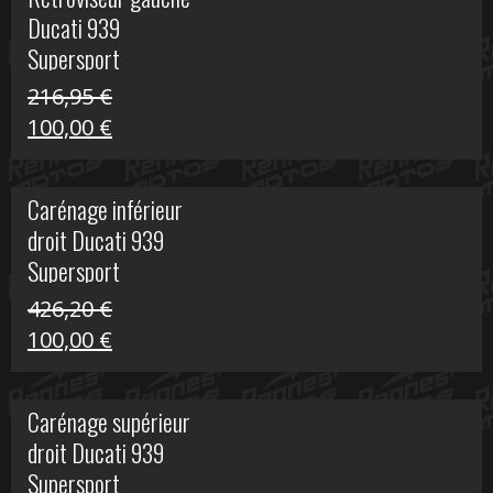
était :
est :
Ducati 939
325,40 €.
50,00 €.
Supersport
216,95
€
Le
Le
100,00
€
prix
prix
initial
actuel
Carénage inférieur
était :
est :
droit Ducati 939
216,95 €.
100,00 €.
Supersport
426,20
€
Le
Le
100,00
€
prix
prix
initial
actuel
Carénage supérieur
était :
est :
droit Ducati 939
426,20 €.
100,00 €.
Supersport