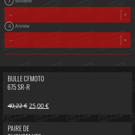
3
Modèle
4
Année
BULLE CFMOTO
675 SR-R
Le
Le
40,22
€
25,00
€
prix
prix
initial
actuel
PAIRE DE
était :
est :