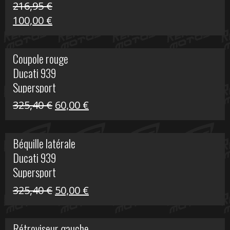
216,95
€
Le
Le
100,00
€
prix
prix
initial
actuel
Coupole rouge
était :
est :
Ducati 939
216,95 €.
100,00 €.
Supersport
Le
Le
325,40
€
60,00
€
prix
prix
initial
actuel
Béquille latérale
était :
est :
Ducati 939
325,40 €.
60,00 €.
Supersport
Le
Le
325,40
€
50,00
€
prix
prix
initial
actuel
Rétroviseur gauche