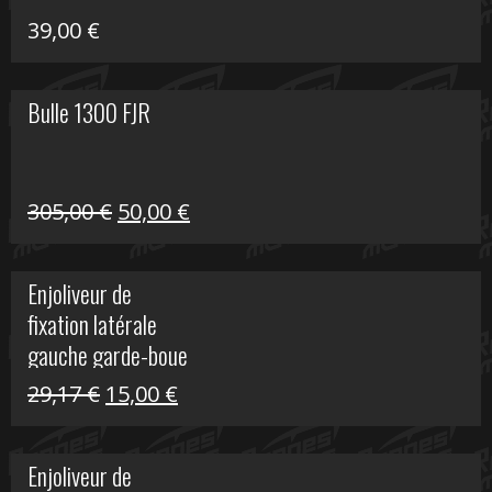
39,00
€
Bulle 1300 FJR
Le
Le
305,00
€
50,00
€
prix
prix
initial
actuel
Enjoliveur de
était :
est :
fixation latérale
305,00 €.
50,00 €.
gauche garde-boue
arrière Vulcan S
Le
Le
29,17
€
15,00
€
prix
prix
initial
actuel
Enjoliveur de
était :
est :