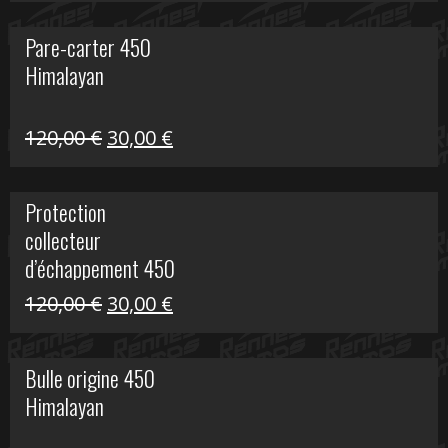
initial
actuel
Pare-carter 450
était :
est :
Himalayan
100,00 €.
20,00 €.
Le
Le
120,00
€
30,00
€
prix
prix
initial
actuel
Protection
était :
est :
collecteur
120,00 €.
30,00 €.
d’échappement 450
Himalayan
Le
Le
120,00
€
30,00
€
prix
prix
initial
actuel
Bulle origine 450
était :
est :
Himalayan
120,00 €.
30,00 €.