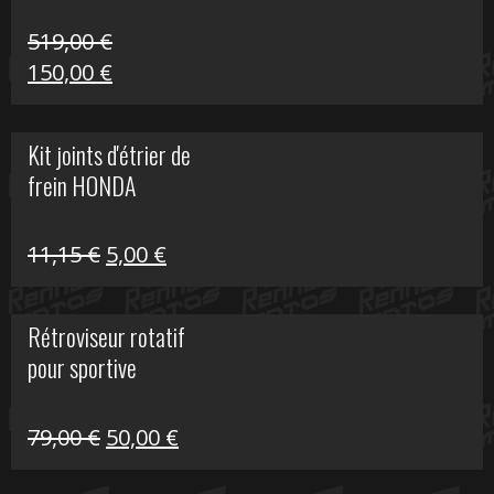
519,00
€
Le
Le
150,00
€
prix
prix
initial
actuel
Kit joints d'étrier de
était :
est :
frein HONDA
519,00 €.
150,00 €.
Le
Le
11,15
€
5,00
€
prix
prix
initial
actuel
Rétroviseur rotatif
était :
est :
pour sportive
11,15 €.
5,00 €.
Le
Le
79,00
€
50,00
€
prix
prix