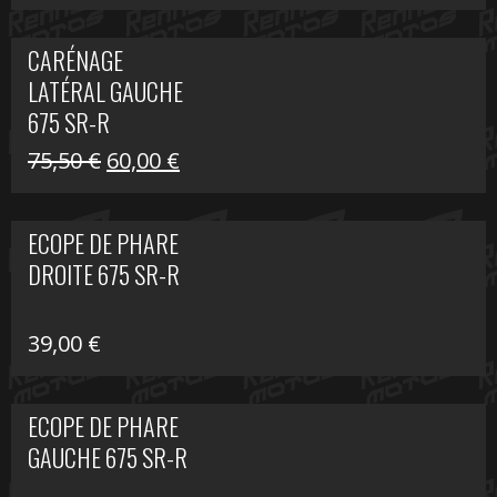
prix
prix
initial
actuel
CARÉNAGE
était :
est :
LATÉRAL GAUCHE
75,50 €.
60,00 €.
675 SR-R
Le
Le
75,50
€
60,00
€
prix
prix
initial
actuel
ECOPE DE PHARE
était :
est :
DROITE 675 SR-R
75,50 €.
60,00 €.
39,00
€
ECOPE DE PHARE
GAUCHE 675 SR-R