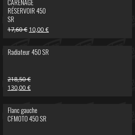
CARÉNAGE
était :
est :
RÉSERVOIR 450
119,69 €.
80,00 €.
SR
Le
Le
17,60
€
10,00
€
prix
prix
initial
actuel
Radiateur 450 SR
était :
est :
17,60 €.
10,00 €.
218,50
€
Le
Le
130,00
€
prix
prix
initial
actuel
Flanc gauche
était :
est :
CFMOTO 450 SR
218,50 €.
130,00 €.