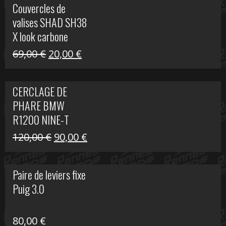
Couvercles de
était :
est :
valises SHAD SH38
238,00 €.
79,00 €.
X look carbone
Le
Le
69,00
€
20,00
€
prix
prix
initial
actuel
CERCLAGE DE
était :
est :
PHARE BMW
69,00 €.
20,00 €.
R1200 NINE-T
Le
Le
120,00
€
90,00
€
prix
prix
initial
actuel
Paire de leviers fixe
était :
est :
Puig 3.0
120,00 €.
90,00 €.
80,00
€