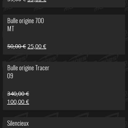
prix
prix
initial
actuel
Bulle origine 700
était :
est :
MT
59,00 €.
39,00 €.
Le
Le
50,00
€
25,00
€
prix
prix
initial
actuel
Bulle origine Tracer
était :
est :
09
50,00 €.
25,00 €.
340,00
€
Le
Le
100,00
€
prix
prix
initial
actuel
Silencieux
était :
est :