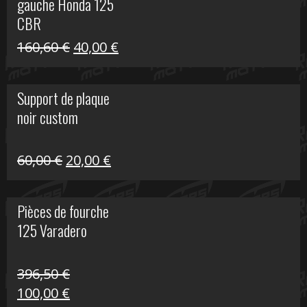
gauche Honda 125
40,00 €.
10,00 €.
CBR
Le
Le
160,60
€
40,00
€
prix
prix
initial
actuel
Support de plaque
était :
est :
noir custom
160,60 €.
40,00 €.
Le
Le
60,00
€
20,00
€
prix
prix
initial
actuel
Pièces de fourche
était :
est :
125 Varadero
60,00 €.
20,00 €.
396,50
€
Le
Le
100,00
€