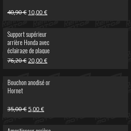
Le
Le
40,90
€
10,00
€
prix
prix
initial
actuel
Support supérieur
était :
est :
arrière Honda avec
40,90 €.
10,00 €.
éclairage de plaque
Le
Le
76,20
€
20,00
€
prix
prix
initial
actuel
Bouchon anodisé or
était :
est :
Hornet
76,20 €.
20,00 €.
Le
Le
35,00
€
5,00
€
prix
prix
initial
actuel
Amortisseur arrière