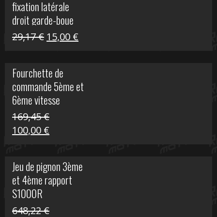
fixation latérale
29,17 €.
15,00 €.
droit garde-boue
arrière pour Vulcan
Le
Le
29,17
€
15,00
€
S
prix
prix
initial
actuel
Fourchette de
était :
est :
commande 5ème et
29,17 €.
15,00 €.
6ème vitesse
S1000R
169,45
€
Le
Le
100,00
€
prix
prix
initial
actuel
Jeu de pignon 3ème
était :
est :
et 4ème rapport
169,45 €.
100,00 €.
S1000R
648,22
€