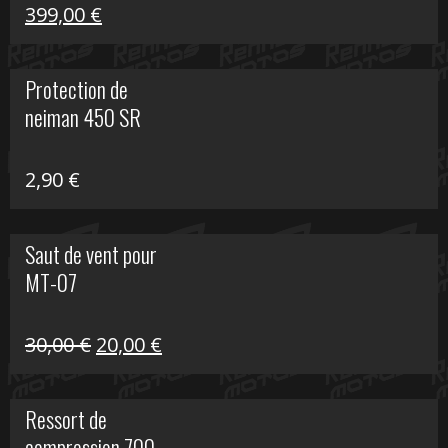
Le
Le
399,00
€
prix
prix
initial
actuel
Protection de
était :
est :
neiman 450 SR
648,22 €.
399,00 €.
2,90
€
Saut de vent pour
MT-07
Le
Le
30,00
€
20,00
€
prix
prix
initial
actuel
Ressort de
était :
est :
compression 700