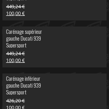
449,24
€
Le
Le
100,00
€
prix
prix
initial
actuel
Carénage supérieur
était :
est :
gauche Ducati 939
449,24 €.
100,00 €.
Supersport
449,24
€
Le
Le
100,00
€
prix
prix
initial
actuel
Carénage inférieur
était :
est :
gauche Ducati 939
449,24 €.
100,00 €.
Supersport
426,20
€
Le
Le
100,00
€