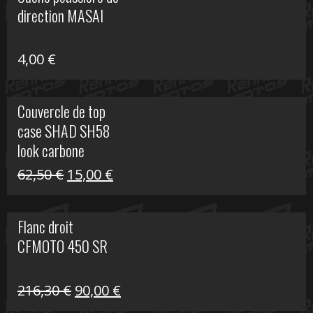
était :
est :
direction MASAI
672,00 €.
300,00 €.
4,00
€
Couvercle de top
case SHAD SH58
look carbone
Le
Le
62,50
€
15,00
€
prix
prix
initial
actuel
Flanc droit
était :
est :
CFMOTO 450 SR
62,50 €.
15,00 €.
Le
Le
216,30
€
90,00
€
prix
prix