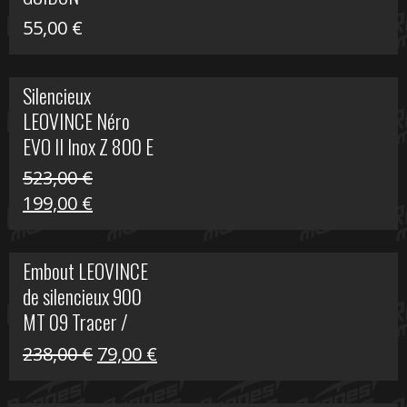
55,00
€
Silencieux
LEOVINCE Néro
EVO II Inox Z 800 E
523,00
€
Le
Le
199,00
€
prix
prix
initial
actuel
Embout LEOVINCE
était :
est :
de silencieux 900
523,00 €.
199,00 €.
MT 09 Tracer /
Tracer GT
Le
Le
238,00
€
79,00
€
prix
prix
initial
actuel