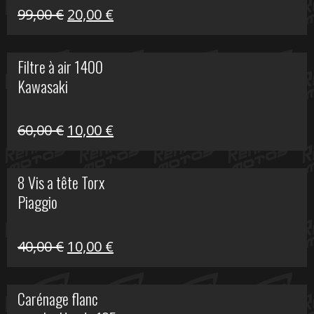
Le
Le
99,00
€
20,00
€
prix
prix
initial
actuel
Filtre à air 1400
était :
est :
Kawasaki
99,00 €.
20,00 €.
Le
Le
60,00
€
10,00
€
prix
prix
initial
actuel
8 Vis a tête Torx
était :
est :
Piaggio
60,00 €.
10,00 €.
Le
Le
40,00
€
10,00
€
prix
prix
initial
actuel
Carénage flanc
était :
est :