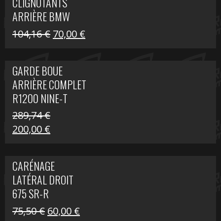
CLIGNOTANTS
40,22 €.
25,00 €.
ARRIÈRE BMW
R1200 NINE-T
Le
Le
104,16
€
70,00
€
SCRAMBLER
prix
prix
initial
actuel
GARDE BOUE
était :
est :
ARRIÈRE COMPLET
104,16 €.
70,00 €.
R1200 NINE-T
SCRAMBLER
289,74
€
Le
Le
200,00
€
prix
prix
initial
actuel
CARÉNAGE
était :
est :
LATÉRAL DROIT
289,74 €.
200,00 €.
675 SR-R
Le
Le
75,50
€
60,00
€