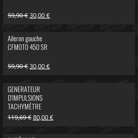
Le
Le
59,90
€
30,00
€
prix
prix
initial
actuel
Aileron gauche
était :
est :
CFMOTO 450 SR
59,90 €.
30,00 €.
Le
Le
59,90
€
30,00
€
prix
prix
initial
actuel
GENERATEUR
était :
est :
D'IMPULSIONS
59,90 €.
30,00 €.
TACHYMÈTRE
R1200 C
Le
Le
119,69
€
80,00
€
prix
prix
initial
actuel