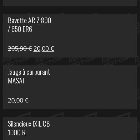
Bavette AR Z 800
/ 650 ER6
Le
Le
205,90
€
20,00
€
prix
prix
initial
actuel
Jauge à carburant
était :
est :
MASAI
205,90 €.
20,00 €.
20,00
€
Silencieux IXIL CB
1000 R