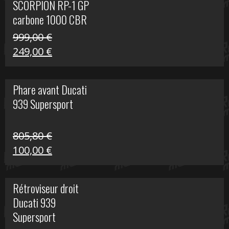
SCORPION RP-1 GP
340,00 €.
100,00 €.
carbone 1000 CBR
RR
999,00
€
Le
Le
249,00
€
prix
prix
initial
actuel
Phare avant Ducati
était :
est :
939 Supersport
999,00 €.
249,00 €.
805,80
€
Le
Le
100,00
€
prix
prix
initial
actuel
Rétroviseur droit
était :
est :
Ducati 939
805,80 €.
100,00 €.
Supersport