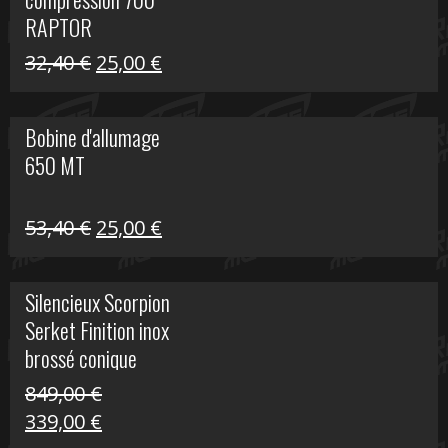
30,00 €.
20,00 €.
RAPTOR
Le
Le
32,40
€
25,00
€
prix
prix
initial
actuel
Bobine d'allumage
était :
est :
650 MT
32,40 €.
25,00 €.
Le
Le
53,40
€
25,00
€
prix
prix
initial
actuel
Silencieux Scorpion
était :
est :
Serket Finition inox
53,40 €.
25,00 €.
brossé conique
double Z 1000
849,00
€
Le
Le
339,00
€