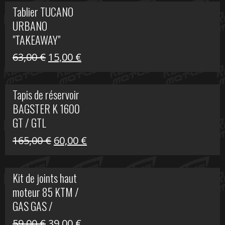
initial
actuel
Tablier TUCANO
était :
est :
URBANO
79,00 €.
50,00 €.
"TAKEAWAY"
Le
Le
63,00
€
15,00
€
prix
prix
initial
actuel
Tapis de réservoir
était :
est :
BAGSTER K 1600
63,00 €.
15,00 €.
GT / GTL
Le
Le
165,00
€
60,00
€
prix
prix
initial
actuel
Kit de joints haut
était :
est :
moteur 85 KTM /
165,00 €.
60,00 €.
GAS GAS /
HUSQVARNA
Le
Le
59,00
€
39,00
€