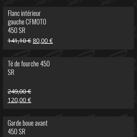
initial
actuel
Flanc intérieur
était :
est :
gauche CFMOTO
216,30 €.
90,00 €.
450 SR
Le
Le
141,10
€
80,00
€
prix
prix
initial
actuel
Té de fourche 450
était :
est :
SR
141,10 €.
80,00 €.
249,00
€
Le
Le
120,00
€
prix
prix
initial
actuel
Garde boue avant
était :
est :
450 SR
249,00 €.
120,00 €.