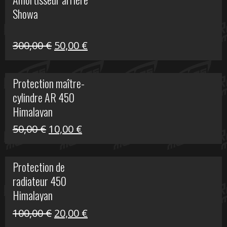
était :
est :
Showa
35,00 €.
5,00 €.
Le
Le
300,00
€
50,00
€
prix
prix
initial
actuel
Protection maître-
était :
est :
cylindre AR 450
300,00 €.
50,00 €.
Himalayan
Le
Le
50,00
€
10,00
€
prix
prix
initial
actuel
Protection de
était :
est :
radiateur 450
50,00 €.
10,00 €.
Himalayan
Le
Le
100,00
€
20,00
€
prix
prix