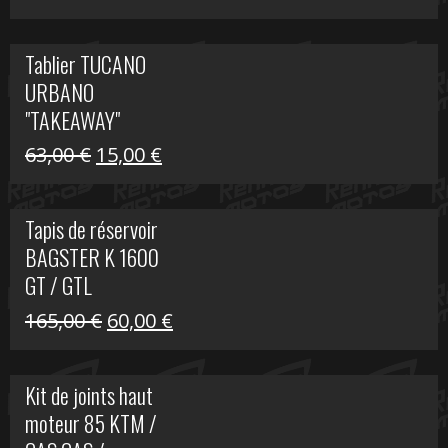
prix
prix
initial
actuel
Tablier TUCANO
était :
est :
URBANO
79,00 €.
50,00 €.
"TAKEAWAY"
Le
Le
63,00
€
15,00
€
prix
prix
initial
actuel
Tapis de réservoir
était :
est :
BAGSTER K 1600
63,00 €.
15,00 €.
GT / GTL
Le
Le
165,00
€
60,00
€
prix
prix
initial
actuel
Kit de joints haut
était :
est :
moteur 85 KTM /
165,00 €.
60,00 €.