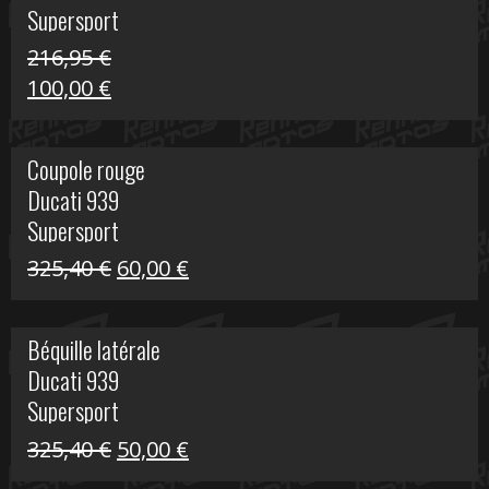
Supersport
216,95
€
Le
Le
100,00
€
prix
prix
initial
actuel
Coupole rouge
était :
est :
Ducati 939
216,95 €.
100,00 €.
Supersport
Le
Le
325,40
€
60,00
€
prix
prix
initial
actuel
Béquille latérale
était :
est :
Ducati 939
325,40 €.
60,00 €.
Supersport
Le
Le
325,40
€
50,00
€
prix
prix