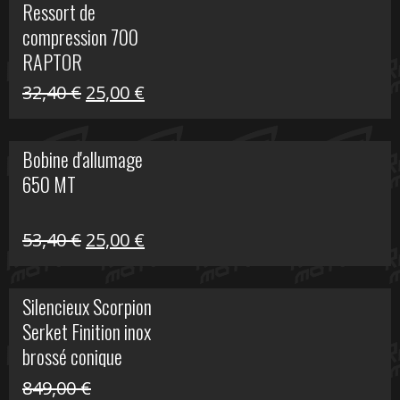
Ressort de
était :
est :
compression 700
30,00 €.
20,00 €.
RAPTOR
Le
Le
32,40
€
25,00
€
prix
prix
initial
actuel
Bobine d'allumage
était :
est :
650 MT
32,40 €.
25,00 €.
Le
Le
53,40
€
25,00
€
prix
prix
initial
actuel
Silencieux Scorpion
était :
est :
Serket Finition inox
53,40 €.
25,00 €.
brossé conique
double Z 1000
849,00
€