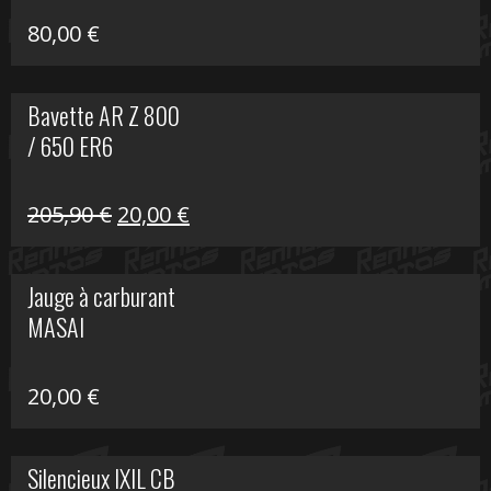
80,00
€
Bavette AR Z 800
/ 650 ER6
Le
Le
205,90
€
20,00
€
prix
prix
initial
actuel
Jauge à carburant
était :
est :
MASAI
205,90 €.
20,00 €.
20,00
€
Silencieux IXIL CB