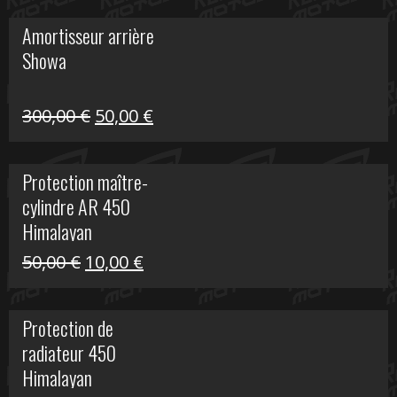
initial
actuel
Amortisseur arrière
était :
est :
Showa
35,00 €.
5,00 €.
Le
Le
300,00
€
50,00
€
prix
prix
initial
actuel
Protection maître-
était :
est :
cylindre AR 450
300,00 €.
50,00 €.
Himalayan
Le
Le
50,00
€
10,00
€
prix
prix
initial
actuel
Protection de
était :
est :
radiateur 450
50,00 €.
10,00 €.
Himalayan