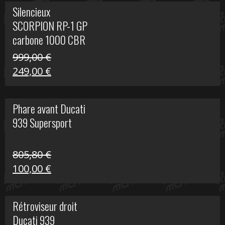
initial
actuel
Silencieux
était :
est :
SCORPION RP-1 GP
340,00 €.
100,00 €.
carbone 1000 CBR
RR
999,00
€
Le
Le
249,00
€
prix
prix
initial
actuel
Phare avant Ducati
était :
est :
939 Supersport
999,00 €.
249,00 €.
805,80
€
Le
Le
100,00
€
prix
prix
initial
actuel
Rétroviseur droit
était :
est :
Ducati 939
805,80 €.
100,00 €.