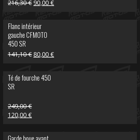
Le
Le
216,30
€
90,00
€
prix
prix
initial
actuel
Flanc intérieur
était :
est :
gauche CFMOTO
216,30 €.
90,00 €.
450 SR
Le
Le
141,10
€
80,00
€
prix
prix
initial
actuel
Té de fourche 450
était :
est :
SR
141,10 €.
80,00 €.
249,00
€
Le
Le
120,00
€
prix
prix
initial
actuel
Garde boue avant