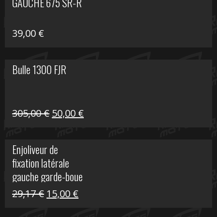
GAUCHE 675 SR-R
39,00
€
Bulle 1300 FJR
Le
Le
305,00
€
50,00
€
prix
prix
initial
actuel
Enjoliveur de
était :
est :
fixation latérale
305,00 €.
50,00 €.
gauche garde-boue
arrière Vulcan S
Le
Le
29,17
€
15,00
€
prix
prix