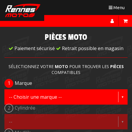
Toggle
Menu
navigation
PIÈCES MOTO
Paiement sécurisé
Retrait possible en magasin
SÉLECTIONNEZ VOTRE
MOTO
POUR TROUVER LES
PIÈCES
COMPATIBLES
1
Marque
2
Cylindrée