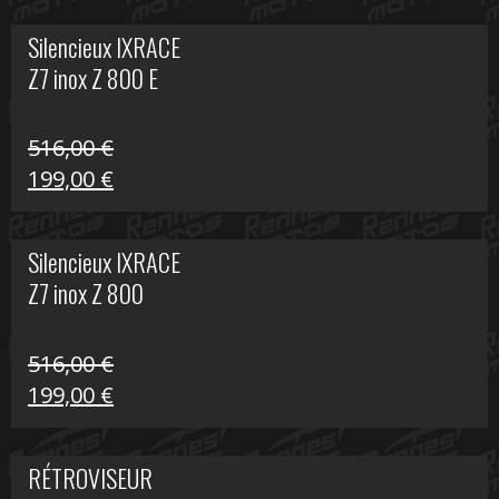
initial
actuel
Silencieux IXRACE
était :
est :
Z7 inox Z 800 E
141,10 €.
80,00 €.
516,00
€
Le
Le
199,00
€
prix
prix
initial
actuel
Silencieux IXRACE
était :
est :
Z7 inox Z 800
516,00 €.
199,00 €.
516,00
€
Le
Le
199,00
€
prix
prix
initial
actuel
RÉTROVISEUR
était :
est :