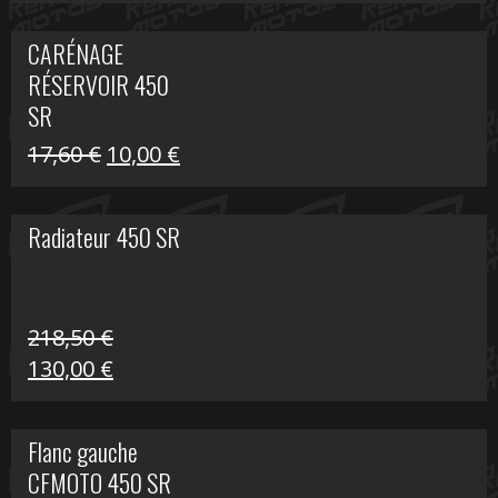
prix
prix
initial
actuel
CARÉNAGE
était :
est :
RÉSERVOIR 450
119,69 €.
80,00 €.
SR
Le
Le
17,60
€
10,00
€
prix
prix
initial
actuel
Radiateur 450 SR
était :
est :
17,60 €.
10,00 €.
218,50
€
Le
Le
130,00
€
prix
prix
initial
actuel
Flanc gauche
était :
est :
CFMOTO 450 SR
218,50 €.
130,00 €.