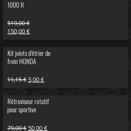
1000 R
519,00
€
Le
Le
150,00
€
prix
prix
initial
actuel
Kit joints d'étrier de
était :
est :
frein HONDA
519,00 €.
150,00 €.
Le
Le
11,15
€
5,00
€
prix
prix
initial
actuel
Rétroviseur rotatif
était :
est :
pour sportive
11,15 €.
5,00 €.
Le
Le
79,00
€
50,00
€