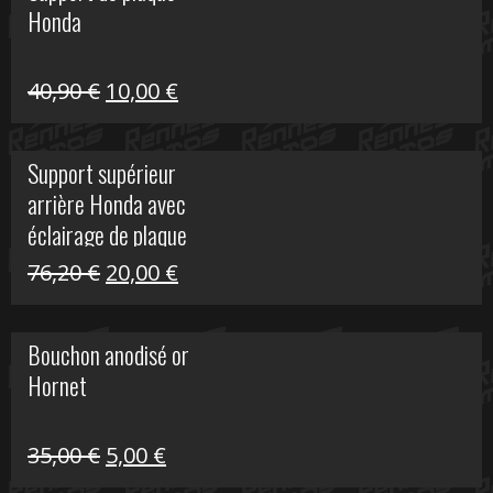
Honda
22,30 €.
5,00 €.
Le
Le
40,90
€
10,00
€
prix
prix
initial
actuel
Support supérieur
était :
est :
arrière Honda avec
40,90 €.
10,00 €.
éclairage de plaque
Le
Le
76,20
€
20,00
€
prix
prix
initial
actuel
Bouchon anodisé or
était :
est :
Hornet
76,20 €.
20,00 €.
Le
Le
35,00
€
5,00
€
prix
prix