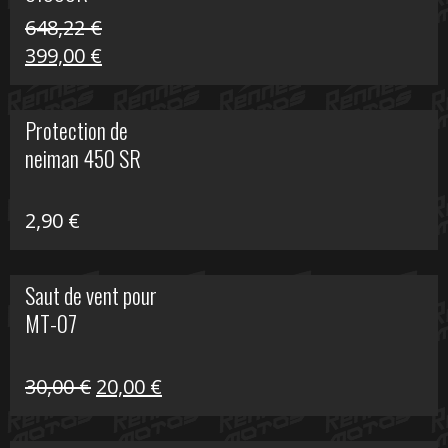
648,22
€
Le
Le
399,00
€
prix
prix
initial
actuel
Protection de
était :
est :
neiman 450 SR
648,22 €.
399,00 €.
2,90
€
Saut de vent pour
MT-07
Le
Le
30,00
€
20,00
€
prix
prix
initial
actuel