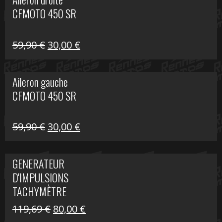
était :
est :
CFMOTO 450 SR
325,40 €.
190,00 €.
Le
Le
59,90
€
30,00
€
prix
prix
initial
actuel
Aileron gauche
était :
est :
CFMOTO 450 SR
59,90 €.
30,00 €.
Le
Le
59,90
€
30,00
€
prix
prix
initial
actuel
GENERATEUR
était :
est :
D'IMPULSIONS
59,90 €.
30,00 €.
TACHYMÈTRE
R1200 C
Le
Le
119,69
€
80,00
€