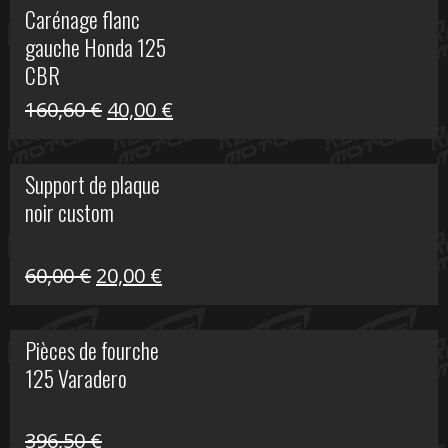
Carénage flanc
était :
est :
gauche Honda 125
40,00 €.
10,00 €.
CBR
Le
Le
160,60
€
40,00
€
prix
prix
initial
actuel
Support de plaque
était :
est :
noir custom
160,60 €.
40,00 €.
Le
Le
60,00
€
20,00
€
prix
prix
initial
actuel
Pièces de fourche
était :
est :
125 Varadero
60,00 €.
20,00 €.
396,50
€