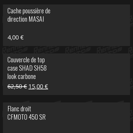
initial
actuel
Cache poussière de
était :
est :
direction MASAI
672,00 €.
300,00 €.
4,00
€
Couvercle de top
case SHAD SH58
look carbone
Le
Le
62,50
€
15,00
€
prix
prix
initial
actuel
Flanc droit
était :
est :
CFMOTO 450 SR
62,50 €.
15,00 €.