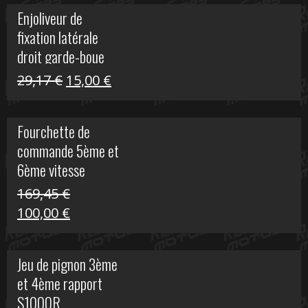
initial
actuel
Enjoliveur de
était :
est :
fixation latérale
29,17 €.
15,00 €.
droit garde-boue
arrière pour Vulcan
Le
Le
29,17
€
15,00
€
S
prix
prix
initial
actuel
Fourchette de
était :
est :
commande 5ème et
29,17 €.
15,00 €.
6ème vitesse
S1000R
169,45
€
Le
Le
100,00
€
prix
prix
initial
actuel
Jeu de pignon 3ème
était :
est :
et 4ème rapport
169,45 €.
100,00 €.
S1000R