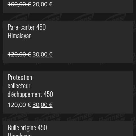
Le
Le
100,00
€
20,00
€
prix
prix
initial
actuel
Pare-carter 450
était :
est :
Himalayan
100,00 €.
20,00 €.
Le
Le
120,00
€
30,00
€
prix
prix
initial
actuel
Protection
était :
est :
collecteur
120,00 €.
30,00 €.
d’échappement 450
Himalayan
Le
Le
120,00
€
30,00
€
prix
prix
initial
actuel
Bulle origine 450
était :
est :
Himalayan