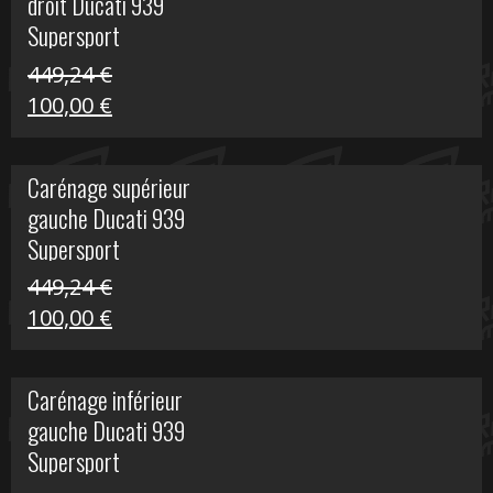
droit Ducati 939
426,20 €.
100,00 €.
Supersport
449,24
€
Le
Le
100,00
€
prix
prix
initial
actuel
Carénage supérieur
était :
est :
gauche Ducati 939
449,24 €.
100,00 €.
Supersport
449,24
€
Le
Le
100,00
€
prix
prix
initial
actuel
Carénage inférieur
était :
est :
gauche Ducati 939
449,24 €.
100,00 €.
Supersport