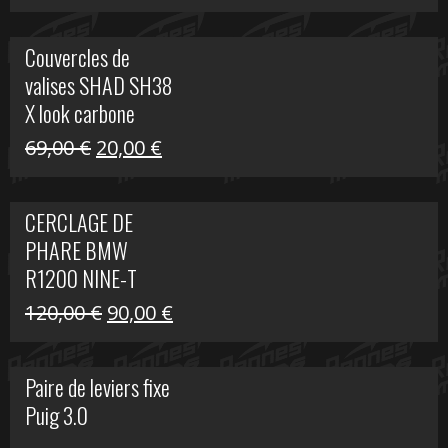
prix
prix
initial
actuel
Couvercles de
était :
est :
valises SHAD SH38
238,00 €.
79,00 €.
X look carbone
Le
Le
69,00
€
20,00
€
prix
prix
initial
actuel
CERCLAGE DE
était :
est :
PHARE BMW
69,00 €.
20,00 €.
R1200 NINE-T
Le
Le
120,00
€
90,00
€
prix
prix
initial
actuel
Paire de leviers fixe
était :
est :
Puig 3.0
120,00 €.
90,00 €.