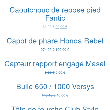
prix
prix
initial
actuel
Caoutchouc de repose pied
était :
est :
Fantic
20,00 €.
5,00 €.
Le
Le
60,00
€
20,00
€
prix
prix
initial
actuel
Capot de phare Honda Rebel
était :
est :
60,00 €.
20,00 €.
Le
Le
274,00
€
100,00
€
prix
prix
initial
actuel
Capteur rapport engagé Masai
était :
est :
274,00 €.
100,00 €.
Le
Le
6,50
€
5,00
€
prix
prix
initial
actuel
Bulle 650 / 1000 Versys
était :
est :
6,50 €.
5,00 €.
Le
Le
148,10
€
40,00
€
prix
prix
initial
actuel
Tête de fourche Club Style
était :
est :