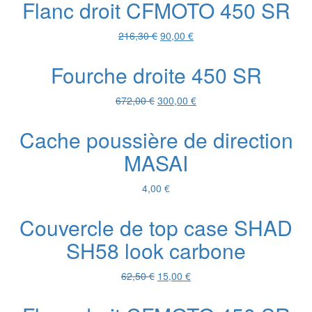
Flanc droit CFMOTO 450 SR
était :
est :
216,30 €.
90,00 €.
Le
Le
216,30
€
90,00
€
prix
prix
initial
actuel
Fourche droite 450 SR
était :
est :
216,30 €.
90,00 €.
Le
Le
672,00
€
300,00
€
prix
prix
initial
actuel
Cache poussière de direction
était :
est :
MASAI
672,00 €.
300,00 €.
4,00
€
Couvercle de top case SHAD
SH58 look carbone
Le
Le
62,50
€
15,00
€
prix
prix
initial
actuel