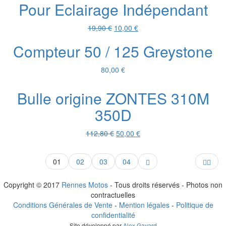
Pour Eclairage Indépendant
10,65 €.
5,00 €.
Le
Le
19,90
€
10,00
€
prix
prix
Compteur 50 / 125 Greystone
initial
actuel
était :
est :
19,90 €.
10,00 €.
80,00
€
Bulle origine ZONTES 310M
350D
Le
Le
112,80
€
50,00
€
prix
prix
initial
actuel
01
02
03
04
était :
est :
112,80 €.
50,00 €.
Copyright © 2017
Rennes Motos
- Tous droits réservés - Photos non
contractuelles
Conditions Générales de Vente
-
Mention légales
-
Politique de
confidentialité
Site développé par
Alex Gavard