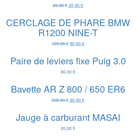
Le
Le
69,00
€
20,00
€
prix
prix
initial
actuel
CERCLAGE DE PHARE BMW
était :
est :
R1200 NINE-T
69,00 €.
20,00 €.
Le
Le
120,00
€
90,00
€
prix
prix
initial
actuel
Paire de leviers fixe Puig 3.0
était :
est :
120,00 €.
90,00 €.
80,00
€
Bavette AR Z 800 / 650 ER6
Le
Le
205,90
€
20,00
€
prix
prix
initial
actuel
Jauge à carburant MASAI
était :
est :
205,90 €.
20,00 €.
20,00
€