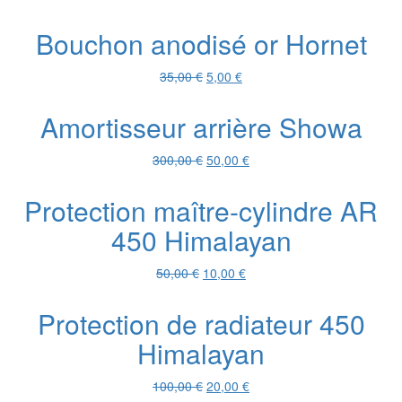
prix
prix
initial
actuel
Bouchon anodisé or Hornet
était :
est :
76,20 €.
20,00 €.
Le
Le
35,00
€
5,00
€
prix
prix
initial
actuel
Amortisseur arrière Showa
était :
est :
35,00 €.
5,00 €.
Le
Le
300,00
€
50,00
€
prix
prix
initial
actuel
Protection maître-cylindre AR
était :
est :
450 Himalayan
300,00 €.
50,00 €.
Le
Le
50,00
€
10,00
€
prix
prix
initial
actuel
Protection de radiateur 450
était :
est :
Himalayan
50,00 €.
10,00 €.
Le
Le
100,00
€
20,00
€