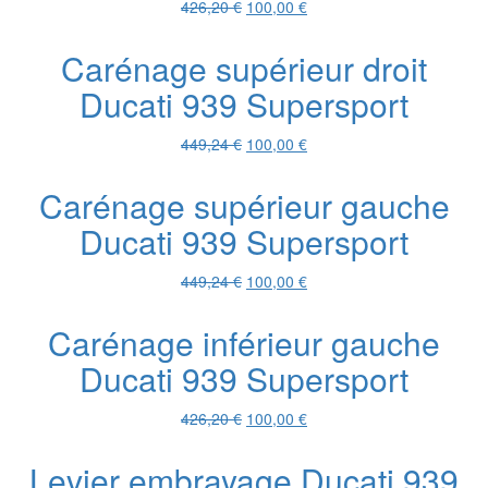
Le
Le
426,20
€
100,00
€
prix
prix
initial
actuel
Carénage supérieur droit
était :
est :
Ducati 939 Supersport
426,20 €.
100,00 €.
Le
Le
449,24
€
100,00
€
prix
prix
initial
actuel
Carénage supérieur gauche
était :
est :
Ducati 939 Supersport
449,24 €.
100,00 €.
Le
Le
449,24
€
100,00
€
prix
prix
initial
actuel
Carénage inférieur gauche
était :
est :
Ducati 939 Supersport
449,24 €.
100,00 €.
Le
Le
426,20
€
100,00
€
prix
prix
initial
actuel
Levier embrayage Ducati 939
était :
est :