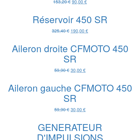
Le
Le
153,20
€
90,00
€
prix
prix
initial
actuel
Réservoir 450 SR
était :
est :
153,20 €.
90,00 €.
Le
Le
325,40
€
190,00
€
prix
prix
initial
actuel
Aileron droite CFMOTO 450
était :
est :
SR
325,40 €.
190,00 €.
Le
Le
59,90
€
30,00
€
prix
prix
initial
actuel
Aileron gauche CFMOTO 450
était :
est :
SR
59,90 €.
30,00 €.
Le
Le
59,90
€
30,00
€
prix
prix
initial
actuel
GENERATEUR
était :
est :
D'IMPULSIONS
59,90 €.
30,00 €.