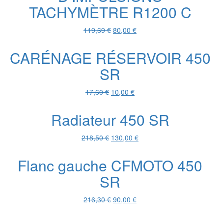
TACHYMÈTRE R1200 C
Le
Le
119,69
€
80,00
€
prix
prix
initial
actuel
CARÉNAGE RÉSERVOIR 450
était :
est :
SR
119,69 €.
80,00 €.
Le
Le
17,60
€
10,00
€
prix
prix
initial
actuel
Radiateur 450 SR
était :
est :
17,60 €.
10,00 €.
Le
Le
218,50
€
130,00
€
prix
prix
initial
actuel
Flanc gauche CFMOTO 450
était :
est :
SR
218,50 €.
130,00 €.
Le
Le
216,30
€
90,00
€
prix
prix
initial
actuel