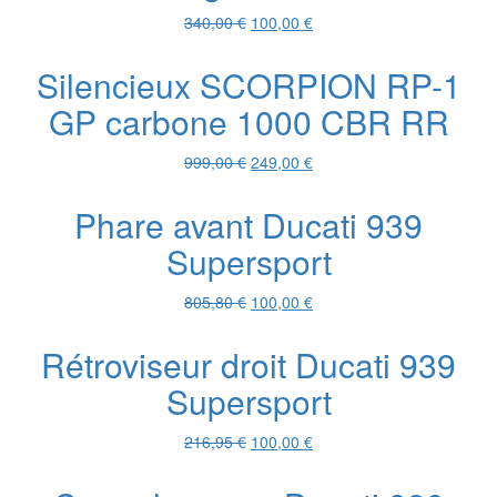
50,00 €.
25,00 €.
Le
Le
340,00
€
100,00
€
prix
prix
initial
actuel
Silencieux SCORPION RP-1
était :
est :
GP carbone 1000 CBR RR
340,00 €.
100,00 €.
Le
Le
999,00
€
249,00
€
prix
prix
initial
actuel
Phare avant Ducati 939
était :
est :
Supersport
999,00 €.
249,00 €.
Le
Le
805,80
€
100,00
€
prix
prix
initial
actuel
Rétroviseur droit Ducati 939
était :
est :
Supersport
805,80 €.
100,00 €.
Le
Le
216,95
€
100,00
€
prix
prix
initial
actuel