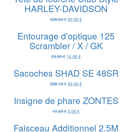
HARLEY-DAVIDSON
148,10 €.
40,00 €.
Le
Le
325,00
€
90,00
€
prix
prix
initial
actuel
Entourage d'optique 125
était :
est :
Scrambler / X / GK
325,00 €.
90,00 €.
Le
Le
29,90
€
10,00
€
prix
prix
initial
actuel
Sacoches SHAD SE 48SR
était :
est :
29,90 €.
10,00 €.
Le
Le
288,15
€
90,00
€
prix
prix
initial
actuel
Insigne de phare ZONTES
était :
est :
288,15 €.
90,00 €.
Le
Le
10,65
€
5,00
€
prix
prix
initial
actuel
Faisceau Additionnel 2.5M
était :
est :