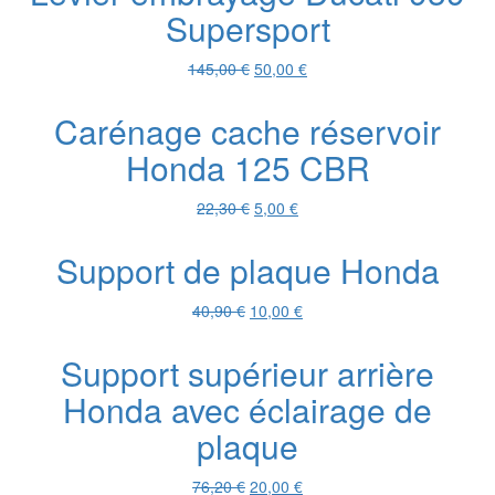
Supersport
426,20 €.
100,00 €.
Le
Le
145,00
€
50,00
€
prix
prix
initial
actuel
Carénage cache réservoir
était :
est :
Honda 125 CBR
145,00 €.
50,00 €.
Le
Le
22,30
€
5,00
€
prix
prix
initial
actuel
Support de plaque Honda
était :
est :
22,30 €.
5,00 €.
Le
Le
40,90
€
10,00
€
prix
prix
initial
actuel
Support supérieur arrière
était :
est :
Honda avec éclairage de
40,90 €.
10,00 €.
plaque
Le
Le
76,20
€
20,00
€