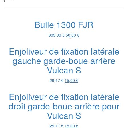
Bulle 1300 FJR
Le
Le
305,00
€
50,00
€
prix
prix
initial
actuel
Enjoliveur de fixation latérale
était :
est :
gauche garde-boue arrière
305,00 €.
50,00 €.
Vulcan S
Le
Le
29,17
€
15,00
€
prix
prix
initial
actuel
Enjoliveur de fixation latérale
était :
est :
droit garde-boue arrière pour
29,17 €.
15,00 €.
Vulcan S
Le
Le
29,17
€
15,00
€