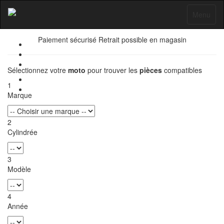
Pièces Moto
Toggle
Menu
navigatio
Paiement sécurisé
Retrait possible en magasin
Sélectionnez votre
moto
pour trouver les
pièces
compatibles
1
Marque
2
Cylindrée
3
Modèle
4
Année