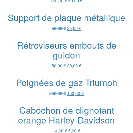
Le
Le
100,00
€
50,00
€
prix
prix
initial
actuel
Support de plaque métallique
était :
est :
100,00 €.
50,00 €.
Le
Le
50,00
€
25,00
€
prix
prix
initial
actuel
Rétroviseurs embouts de
était :
est :
guidon
50,00 €.
25,00 €.
Le
Le
50,00
€
20,00
€
prix
prix
initial
actuel
Poignées de gaz Triumph
était :
est :
50,00 €.
20,00 €.
Le
Le
250,00
€
150,00
€
prix
prix
initial
actuel
Cabochon de clignotant
était :
est :
orange Harley-Davidson
250,00 €.
150,00 €.
Le
Le
14,00
€
5,00
€