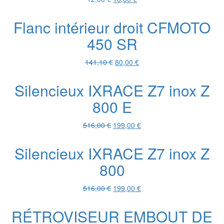
prix
prix
initial
actuel
Flanc intérieur droit CFMOTO
était :
est :
450 SR
12,00 €.
10,00 €.
Le
Le
141,10
€
80,00
€
prix
prix
initial
actuel
Silencieux IXRACE Z7 inox Z
était :
est :
800 E
141,10 €.
80,00 €.
Le
Le
516,00
€
199,00
€
prix
prix
initial
actuel
Silencieux IXRACE Z7 inox Z
était :
est :
800
516,00 €.
199,00 €.
Le
Le
516,00
€
199,00
€
prix
prix
initial
actuel
RÉTROVISEUR EMBOUT DE
était :
est :