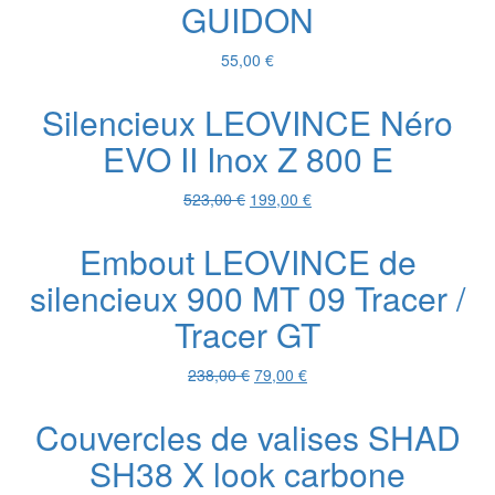
GUIDON
516,00 €.
199,00 €.
55,00
€
Silencieux LEOVINCE Néro
EVO II Inox Z 800 E
Le
Le
523,00
€
199,00
€
prix
prix
initial
actuel
Embout LEOVINCE de
était :
est :
silencieux 900 MT 09 Tracer /
523,00 €.
199,00 €.
Tracer GT
Le
Le
238,00
€
79,00
€
prix
prix
initial
actuel
Couvercles de valises SHAD
était :
est :
SH38 X look carbone
238,00 €.
79,00 €.