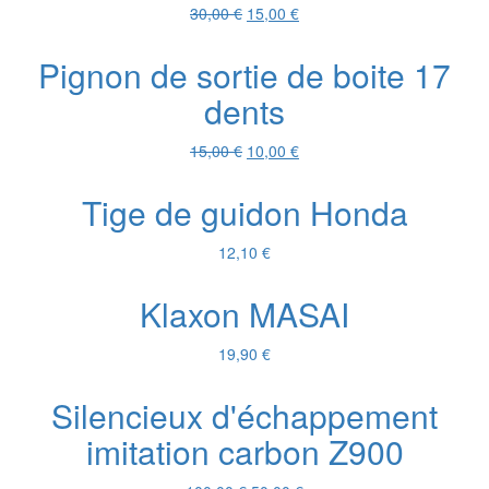
Le
Le
30,00
€
15,00
€
prix
prix
initial
actuel
Pignon de sortie de boite 17
était :
est :
dents
30,00 €.
15,00 €.
Le
Le
15,00
€
10,00
€
prix
prix
initial
actuel
Tige de guidon Honda
était :
est :
15,00 €.
10,00 €.
12,10
€
Klaxon MASAI
19,90
€
Silencieux d'échappement
imitation carbon Z900