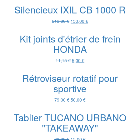
Silencieux IXIL CB 1000 R
Le
Le
519,00
€
150,00
€
prix
prix
initial
actuel
Kit joints d'étrier de frein
était :
est :
HONDA
519,00 €.
150,00 €.
Le
Le
11,15
€
5,00
€
prix
prix
initial
actuel
Rétroviseur rotatif pour
était :
est :
sportive
11,15 €.
5,00 €.
Le
Le
79,00
€
50,00
€
prix
prix
initial
actuel
Tablier TUCANO URBANO
était :
est :
"TAKEAWAY"
79,00 €.
50,00 €.
Le
Le
63,00
€
15,00
€