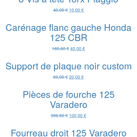
60,00 €.
10,00 €.
Le
Le
40,00
€
10,00
€
prix
prix
initial
actuel
Carénage flanc gauche Honda
était :
est :
125 CBR
40,00 €.
10,00 €.
Le
Le
160,60
€
40,00
€
prix
prix
initial
actuel
Support de plaque noir custom
était :
est :
160,60 €.
40,00 €.
Le
Le
60,00
€
20,00
€
prix
prix
initial
actuel
Pièces de fourche 125
était :
est :
Varadero
60,00 €.
20,00 €.
Le
Le
396,50
€
100,00
€
prix
prix
initial
actuel
Fourreau droit 125 Varadero
était :
est :