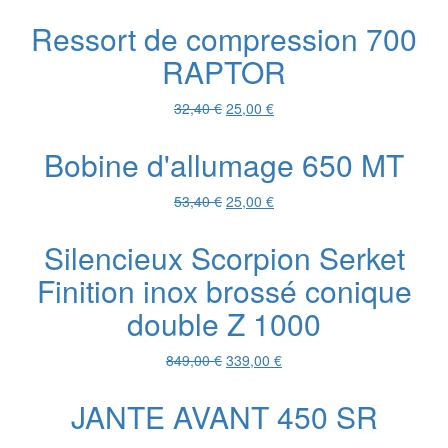
prix
prix
initial
actuel
Ressort de compression 700
était :
est :
RAPTOR
30,00 €.
20,00 €.
Le
Le
32,40
€
25,00
€
prix
prix
initial
actuel
Bobine d'allumage 650 MT
était :
est :
32,40 €.
25,00 €.
Le
Le
53,40
€
25,00
€
prix
prix
initial
actuel
Silencieux Scorpion Serket
était :
est :
Finition inox brossé conique
53,40 €.
25,00 €.
double Z 1000
Le
Le
849,00
€
339,00
€
prix
prix
initial
actuel
JANTE AVANT 450 SR
était :
est :
849,00 €.
339,00 €.