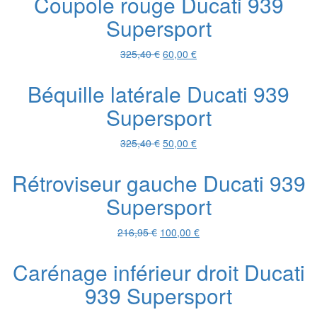
Coupole rouge Ducati 939
était :
est :
Supersport
216,95 €.
100,00 €.
Le
Le
325,40
€
60,00
€
prix
prix
initial
actuel
Béquille latérale Ducati 939
était :
est :
Supersport
325,40 €.
60,00 €.
Le
Le
325,40
€
50,00
€
prix
prix
initial
actuel
Rétroviseur gauche Ducati 939
était :
est :
Supersport
325,40 €.
50,00 €.
Le
Le
216,95
€
100,00
€
prix
prix
initial
actuel
Carénage inférieur droit Ducati
était :
est :
939 Supersport
216,95 €.
100,00 €.