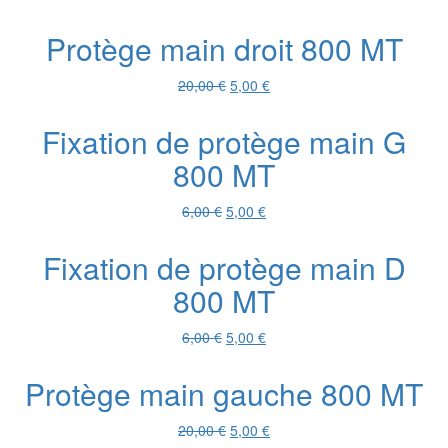
prix
prix
initial
actuel
Protège main droit 800 MT
était :
est :
14,00 €.
5,00 €.
Le
Le
20,00
€
5,00
€
prix
prix
initial
actuel
Fixation de protège main G
était :
est :
800 MT
20,00 €.
5,00 €.
Le
Le
6,00
€
5,00
€
prix
prix
initial
actuel
Fixation de protège main D
était :
est :
800 MT
6,00 €.
5,00 €.
Le
Le
6,00
€
5,00
€
prix
prix
initial
actuel
Protège main gauche 800 MT
était :
est :
6,00 €.
5,00 €.
Le
Le
20,00
€
5,00
€