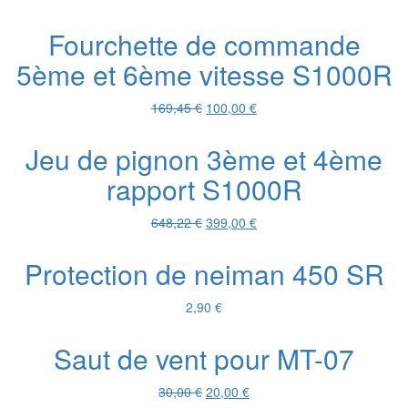
prix
prix
initial
actuel
Fourchette de commande
était :
est :
5ème et 6ème vitesse S1000R
29,17 €.
15,00 €.
Le
Le
169,45
€
100,00
€
prix
prix
initial
actuel
Jeu de pignon 3ème et 4ème
était :
est :
rapport S1000R
169,45 €.
100,00 €.
Le
Le
648,22
€
399,00
€
prix
prix
initial
actuel
Protection de neiman 450 SR
était :
est :
648,22 €.
399,00 €.
2,90
€
Saut de vent pour MT-07
Le
Le
30,00
€
20,00
€