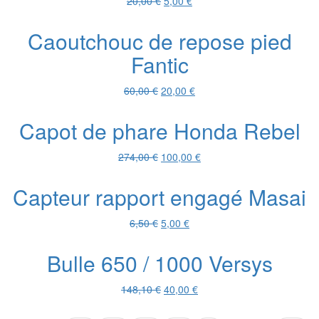
Le
Le
20,00
€
5,00
€
prix
prix
initial
actuel
Caoutchouc de repose pied
était :
est :
Fantic
20,00 €.
5,00 €.
Le
Le
60,00
€
20,00
€
prix
prix
initial
actuel
Capot de phare Honda Rebel
était :
est :
60,00 €.
20,00 €.
Le
Le
274,00
€
100,00
€
prix
prix
initial
actuel
Capteur rapport engagé Masai
était :
est :
274,00 €.
100,00 €.
Le
Le
6,50
€
5,00
€
prix
prix
initial
actuel
Bulle 650 / 1000 Versys
était :
est :
6,50 €.
5,00 €.
Le
Le
148,10
€
40,00
€
prix
prix
initial
actuel