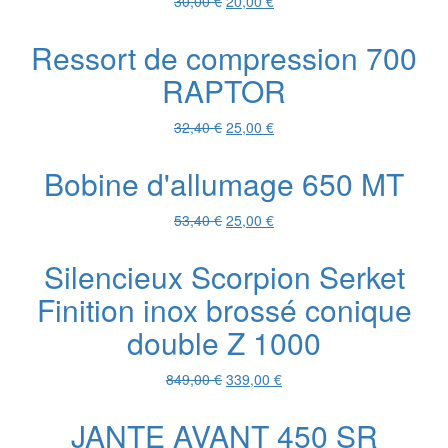
Le
Le
30,00
€
20,00
€
prix
prix
initial
actuel
Ressort de compression 700
était :
est :
RAPTOR
30,00 €.
20,00 €.
Le
Le
32,40
€
25,00
€
prix
prix
initial
actuel
Bobine d'allumage 650 MT
était :
est :
32,40 €.
25,00 €.
Le
Le
53,40
€
25,00
€
prix
prix
initial
actuel
Silencieux Scorpion Serket
était :
est :
Finition inox brossé conique
53,40 €.
25,00 €.
double Z 1000
Le
Le
849,00
€
339,00
€
prix
prix
initial
actuel
JANTE AVANT 450 SR
était :
est :