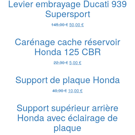
Levier embrayage Ducati 939
était :
est :
Supersport
426,20 €.
100,00 €.
Le
Le
145,00
€
50,00
€
prix
prix
initial
actuel
Carénage cache réservoir
était :
est :
Honda 125 CBR
145,00 €.
50,00 €.
Le
Le
22,30
€
5,00
€
prix
prix
initial
actuel
Support de plaque Honda
était :
est :
22,30 €.
5,00 €.
Le
Le
40,90
€
10,00
€
prix
prix
initial
actuel
Support supérieur arrière
était :
est :
Honda avec éclairage de
40,90 €.
10,00 €.
plaque