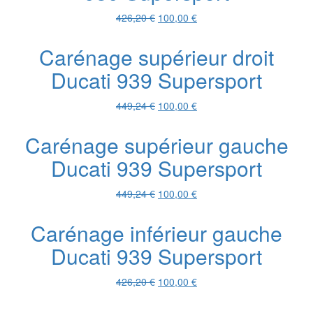
Le
Le
426,20
€
100,00
€
prix
prix
initial
actuel
Carénage supérieur droit
était :
est :
Ducati 939 Supersport
426,20 €.
100,00 €.
Le
Le
449,24
€
100,00
€
prix
prix
initial
actuel
Carénage supérieur gauche
était :
est :
Ducati 939 Supersport
449,24 €.
100,00 €.
Le
Le
449,24
€
100,00
€
prix
prix
initial
actuel
Carénage inférieur gauche
était :
est :
Ducati 939 Supersport
449,24 €.
100,00 €.
Le
Le
426,20
€
100,00
€
prix
prix
initial
actuel