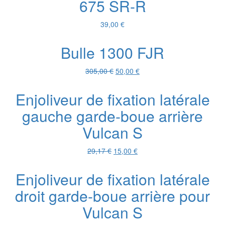
675 SR-R
39,00
€
Bulle 1300 FJR
Le
Le
305,00
€
50,00
€
prix
prix
initial
actuel
Enjoliveur de fixation latérale
était :
est :
gauche garde-boue arrière
305,00 €.
50,00 €.
Vulcan S
Le
Le
29,17
€
15,00
€
prix
prix
initial
actuel
Enjoliveur de fixation latérale
était :
est :
droit garde-boue arrière pour
29,17 €.
15,00 €.
Vulcan S