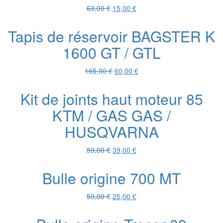
Le
Le
63,00
€
15,00
€
prix
prix
initial
actuel
Tapis de réservoir BAGSTER K
était :
est :
1600 GT / GTL
63,00 €.
15,00 €.
Le
Le
165,00
€
60,00
€
prix
prix
initial
actuel
Kit de joints haut moteur 85
était :
est :
KTM / GAS GAS /
165,00 €.
60,00 €.
HUSQVARNA
Le
Le
59,00
€
39,00
€
prix
prix
initial
actuel
Bulle origine 700 MT
était :
est :
59,00 €.
39,00 €.
Le
Le
50,00
€
25,00
€
prix
prix
initial
actuel