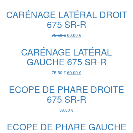
prix
prix
initial
actuel
CARÉNAGE LATÉRAL DROIT
était :
est :
675 SR-R
289,74 €.
200,00 €.
Le
Le
75,50
€
60,00
€
prix
prix
initial
actuel
CARÉNAGE LATÉRAL
était :
est :
GAUCHE 675 SR-R
75,50 €.
60,00 €.
Le
Le
75,50
€
60,00
€
prix
prix
initial
actuel
ECOPE DE PHARE DROITE
était :
est :
675 SR-R
75,50 €.
60,00 €.
39,00
€
ECOPE DE PHARE GAUCHE