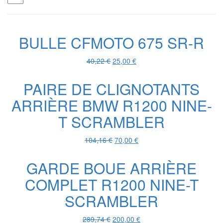
BULLE CFMOTO 675 SR-R
Le
Le
40,22
€
25,00
€
prix
prix
initial
actuel
PAIRE DE CLIGNOTANTS
était :
est :
ARRIÈRE BMW R1200 NINE-
40,22 €.
25,00 €.
T SCRAMBLER
Le
Le
104,16
€
70,00
€
prix
prix
initial
actuel
GARDE BOUE ARRIÈRE
était :
est :
COMPLET R1200 NINE-T
104,16 €.
70,00 €.
SCRAMBLER
Le
Le
289,74
€
200,00
€