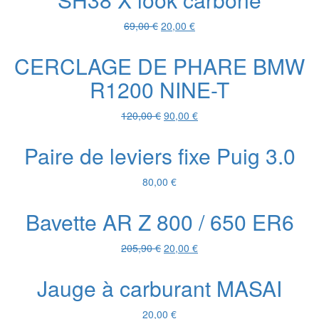
Le
Le
69,00
€
20,00
€
prix
prix
initial
actuel
CERCLAGE DE PHARE BMW
était :
est :
R1200 NINE-T
69,00 €.
20,00 €.
Le
Le
120,00
€
90,00
€
prix
prix
initial
actuel
Paire de leviers fixe Puig 3.0
était :
est :
120,00 €.
90,00 €.
80,00
€
Bavette AR Z 800 / 650 ER6
Le
Le
205,90
€
20,00
€
prix
prix
initial
actuel
Jauge à carburant MASAI
était :
est :
205,90 €.
20,00 €.
20,00
€