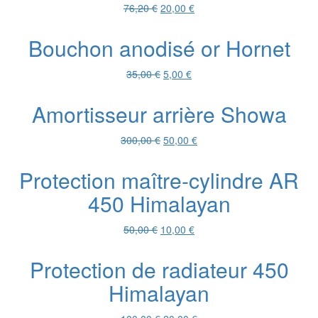
Le
Le
76,20
€
20,00
€
prix
prix
initial
actuel
Bouchon anodisé or Hornet
était :
est :
76,20 €.
20,00 €.
Le
Le
35,00
€
5,00
€
prix
prix
initial
actuel
Amortisseur arrière Showa
était :
est :
35,00 €.
5,00 €.
Le
Le
300,00
€
50,00
€
prix
prix
initial
actuel
Protection maître-cylindre AR
était :
est :
450 Himalayan
300,00 €.
50,00 €.
Le
Le
50,00
€
10,00
€
prix
prix
initial
actuel
Protection de radiateur 450
était :
est :
Himalayan
50,00 €.
10,00 €.