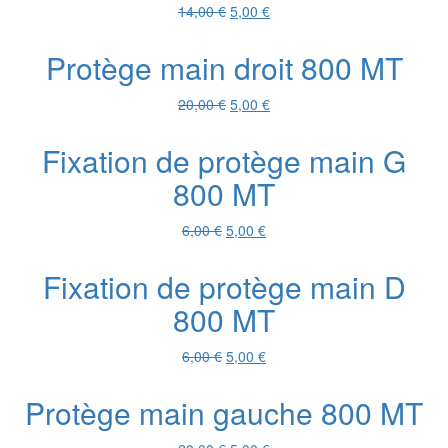
Le
Le
14,00
€
5,00
€
prix
prix
initial
actuel
Protège main droit 800 MT
était :
est :
14,00 €.
5,00 €.
Le
Le
20,00
€
5,00
€
prix
prix
initial
actuel
Fixation de protège main G
était :
est :
800 MT
20,00 €.
5,00 €.
Le
Le
6,00
€
5,00
€
prix
prix
initial
actuel
Fixation de protège main D
était :
est :
800 MT
6,00 €.
5,00 €.
Le
Le
6,00
€
5,00
€
prix
prix
initial
actuel
Protège main gauche 800 MT
était :
est :
6,00 €.
5,00 €.