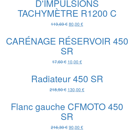
D'IMPULSIONS
59,90 €.
30,00 €.
TACHYMÈTRE R1200 C
Le
Le
119,69
€
80,00
€
prix
prix
initial
actuel
CARÉNAGE RÉSERVOIR 450
était :
est :
SR
119,69 €.
80,00 €.
Le
Le
17,60
€
10,00
€
prix
prix
initial
actuel
Radiateur 450 SR
était :
est :
17,60 €.
10,00 €.
Le
Le
218,50
€
130,00
€
prix
prix
initial
actuel
Flanc gauche CFMOTO 450
était :
est :
SR
218,50 €.
130,00 €.
Le
Le
216,30
€
90,00
€
prix
prix