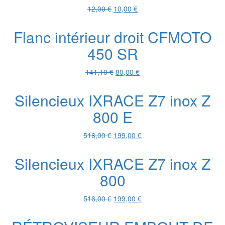
75,30 €.
30,00 €.
Le
Le
12,00
€
10,00
€
prix
prix
initial
actuel
Flanc intérieur droit CFMOTO
était :
est :
450 SR
12,00 €.
10,00 €.
Le
Le
141,10
€
80,00
€
prix
prix
initial
actuel
Silencieux IXRACE Z7 inox Z
était :
est :
800 E
141,10 €.
80,00 €.
Le
Le
516,00
€
199,00
€
prix
prix
initial
actuel
Silencieux IXRACE Z7 inox Z
était :
est :
800
516,00 €.
199,00 €.
Le
Le
516,00
€
199,00
€
prix
prix
initial
actuel