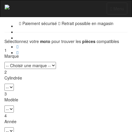
Pièces Moto
Toggle
Menu
navigation
Paiement sécurisé
Retrait possible en magasin
Sélectionnez votre
moto
pour trouver les
pièces
compatibles
1
Marque
2
Cylindrée
3
Modèle
4
Année