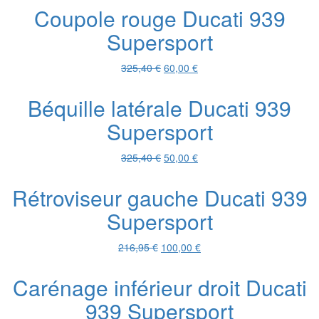
initial
actuel
Coupole rouge Ducati 939
était :
est :
Supersport
216,95 €.
100,00 €.
Le
Le
325,40
€
60,00
€
prix
prix
initial
actuel
Béquille latérale Ducati 939
était :
est :
Supersport
325,40 €.
60,00 €.
Le
Le
325,40
€
50,00
€
prix
prix
initial
actuel
Rétroviseur gauche Ducati 939
était :
est :
Supersport
325,40 €.
50,00 €.
Le
Le
216,95
€
100,00
€
prix
prix
initial
actuel
Carénage inférieur droit Ducati
était :
est :
939 Supersport
216,95 €.
100,00 €.