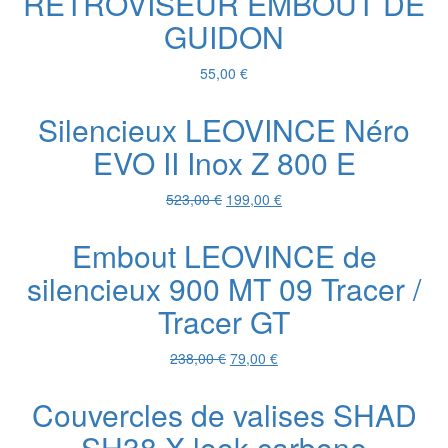
RÉTROVISEUR EMBOUT DE
était :
est :
GUIDON
516,00 €.
199,00 €.
55,00
€
Silencieux LEOVINCE Néro
EVO II Inox Z 800 E
Le
Le
523,00
€
199,00
€
prix
prix
initial
actuel
Embout LEOVINCE de
était :
est :
silencieux 900 MT 09 Tracer /
523,00 €.
199,00 €.
Tracer GT
Le
Le
238,00
€
79,00
€
prix
prix
initial
actuel
Couvercles de valises SHAD
était :
est :
SH38 X look carbone
238,00 €.
79,00 €.