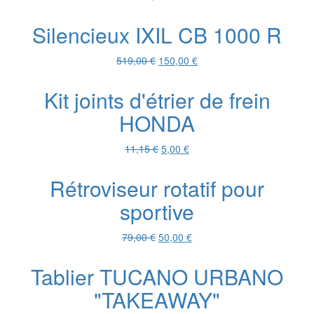
Silencieux IXIL CB 1000 R
Le
Le
519,00
€
150,00
€
prix
prix
initial
actuel
Kit joints d'étrier de frein
était :
est :
HONDA
519,00 €.
150,00 €.
Le
Le
11,15
€
5,00
€
prix
prix
initial
actuel
Rétroviseur rotatif pour
était :
est :
sportive
11,15 €.
5,00 €.
Le
Le
79,00
€
50,00
€
prix
prix
initial
actuel
Tablier TUCANO URBANO
était :
est :
"TAKEAWAY"
79,00 €.
50,00 €.