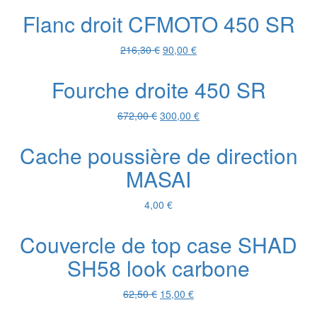
initial
actuel
Flanc droit CFMOTO 450 SR
était :
est :
216,30 €.
90,00 €.
Le
Le
216,30
€
90,00
€
prix
prix
initial
actuel
Fourche droite 450 SR
était :
est :
216,30 €.
90,00 €.
Le
Le
672,00
€
300,00
€
prix
prix
initial
actuel
Cache poussière de direction
était :
est :
MASAI
672,00 €.
300,00 €.
4,00
€
Couvercle de top case SHAD
SH58 look carbone
Le
Le
62,50
€
15,00
€
prix
prix