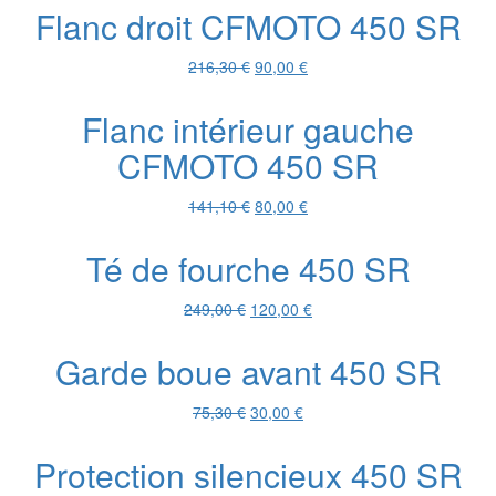
initial
actuel
Flanc droit CFMOTO 450 SR
était :
est :
62,50 €.
15,00 €.
Le
Le
216,30
€
90,00
€
prix
prix
initial
actuel
Flanc intérieur gauche
était :
est :
CFMOTO 450 SR
216,30 €.
90,00 €.
Le
Le
141,10
€
80,00
€
prix
prix
initial
actuel
Té de fourche 450 SR
était :
est :
141,10 €.
80,00 €.
Le
Le
249,00
€
120,00
€
prix
prix
initial
actuel
Garde boue avant 450 SR
était :
est :
249,00 €.
120,00 €.
Le
Le
75,30
€
30,00
€
prix
prix
initial
actuel
Protection silencieux 450 SR
était :
est :