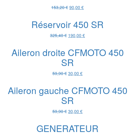
849,00 €.
339,00 €.
Le
Le
153,20
€
90,00
€
prix
prix
initial
actuel
Réservoir 450 SR
était :
est :
153,20 €.
90,00 €.
Le
Le
325,40
€
190,00
€
prix
prix
initial
actuel
Aileron droite CFMOTO 450
était :
est :
SR
325,40 €.
190,00 €.
Le
Le
59,90
€
30,00
€
prix
prix
initial
actuel
Aileron gauche CFMOTO 450
était :
est :
SR
59,90 €.
30,00 €.
Le
Le
59,90
€
30,00
€
prix
prix
initial
actuel
GENERATEUR
était :
est :