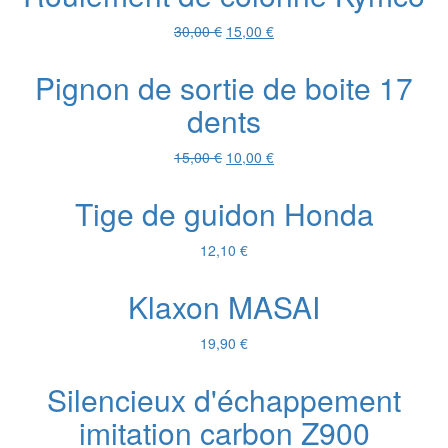
106,00 €.
50,00 €.
Le
Le
30,00
€
15,00
€
prix
prix
initial
actuel
Pignon de sortie de boite 17
était :
est :
dents
30,00 €.
15,00 €.
Le
Le
15,00
€
10,00
€
prix
prix
initial
actuel
Tige de guidon Honda
était :
est :
15,00 €.
10,00 €.
12,10
€
Klaxon MASAI
19,90
€
Silencieux d'échappement
imitation carbon Z900