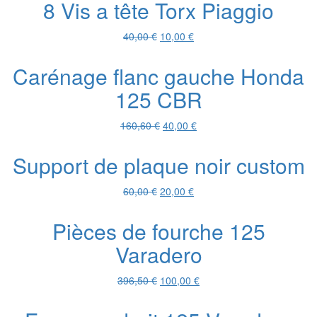
8 Vis a tête Torx Piaggio
était :
est :
60,00 €.
10,00 €.
Le
Le
40,00
€
10,00
€
prix
prix
initial
actuel
Carénage flanc gauche Honda
était :
est :
125 CBR
40,00 €.
10,00 €.
Le
Le
160,60
€
40,00
€
prix
prix
initial
actuel
Support de plaque noir custom
était :
est :
160,60 €.
40,00 €.
Le
Le
60,00
€
20,00
€
prix
prix
initial
actuel
Pièces de fourche 125
était :
est :
Varadero
60,00 €.
20,00 €.
Le
Le
396,50
€
100,00
€
prix
prix
initial
actuel