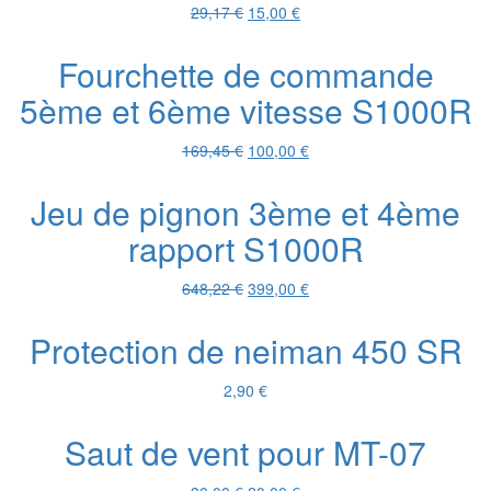
Le
Le
29,17
€
15,00
€
prix
prix
initial
actuel
Fourchette de commande
était :
est :
5ème et 6ème vitesse S1000R
29,17 €.
15,00 €.
Le
Le
169,45
€
100,00
€
prix
prix
initial
actuel
Jeu de pignon 3ème et 4ème
était :
est :
rapport S1000R
169,45 €.
100,00 €.
Le
Le
648,22
€
399,00
€
prix
prix
initial
actuel
Protection de neiman 450 SR
était :
est :
648,22 €.
399,00 €.
2,90
€
Saut de vent pour MT-07