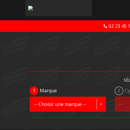
02 23 45 
SÉ
1
Marque
2
Cy