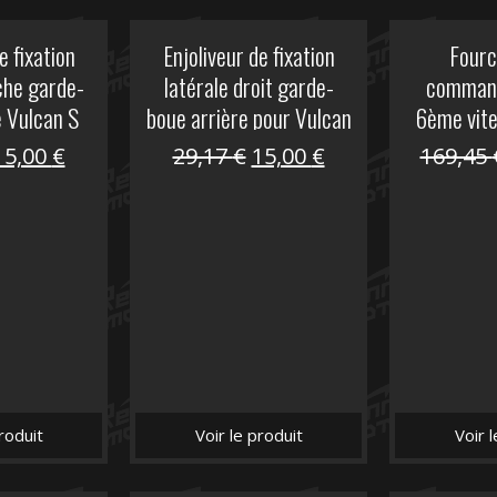
e fixation
Enjoliveur de fixation
Fourc
che garde-
latérale droit garde-
comman
e Vulcan S
boue arrière pour Vulcan
6ème vit
S
Le
Le
Le
Le
15,00
€
29,17
€
15,00
€
169,45
prix
prix
prix
prix
nitial
actuel
initial
actuel
tait :
est :
était :
est :
29,17 €.
15,00 €.
29,17 €.
15,00 €.
roduit
Voir le produit
Voir 