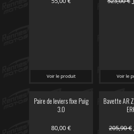
55,00
€
523,00
€
i
é
Voir le produit
Voir le p
Paire de leviers fixe Puig
Bavette AR Z
3.0
ER
80,00
€
205,90
€