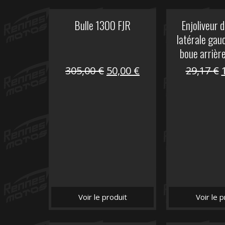
Bulle 1300 FJR
Enjoliveur d
latérale gau
boue arrièr
Le
Le
305,00
€
50,00
€
29,17
€
prix
prix
initial
actuel
i
était :
est :
é
305,00 €.
50,00 €.
Voir le produit
Voir le p