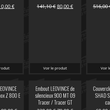
Le
Le
Le
Le
10,00
€
141,10
€
80,00
€
516,00
prix
prix
prix
prix
nitial
actuel
initial
actuel
tait :
est :
était :
est :
12,00 €.
10,00 €.
141,10 €.
80,00 €.
roduit
Voir le produit
Voir 
 LEOVINCE
Embout LEOVINCE de
Couvercle
nox Z 800 E
silencieux 900 MT 09
SHAD S
Tracer / Tracer GT
ca