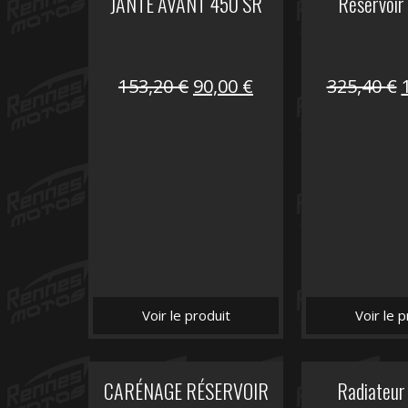
JANTE AVANT 450 SR
Réservoir
Le
Le
153,20
€
90,00
€
325,40
€
prix
prix
initial
actuel
i
était :
est :
é
153,20 €.
90,00 €.
Voir le produit
Voir le p
CARÉNAGE RÉSERVOIR
Radiateur