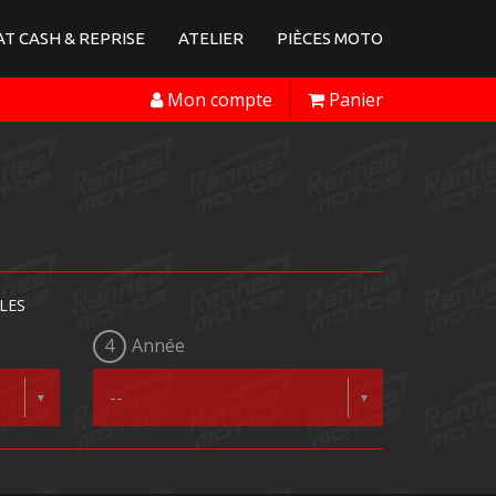
T CASH & REPRISE
ATELIER
PIÈCES MOTO
Mon compte
Panier
LES
4
Année