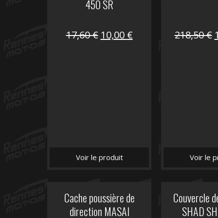
450 SR
Le
Le
17,60
€
10,00
€
218,50
€
prix
prix
initial
actuel
i
était :
est :
é
17,60 €.
10,00 €.
Voir le produit
Voir le p
Cache poussière de
Couvercle d
direction MASAI
SHAD SH5