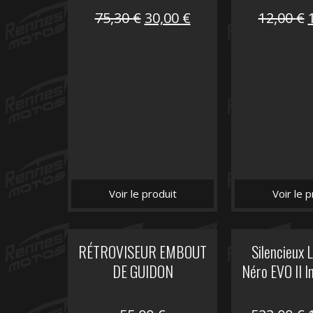
Le
Le
75,30
€
30,00
€
12,00
€
prix
prix
initial
actuel
i
était :
est :
é
75,30 €.
30,00 €.
Voir le produit
Voir le p
RÉTROVISEUR EMBOUT
Silencieux
DE GUIDON
Néro EVO II I