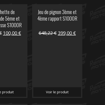
hette de
Jeu de pignon 3ème et
de 5ème et
4ème rapport S1000R
esse S1000R
Le
Le
Le
Le
€
100,00
€
648,22
€
399,00
€
prix
prix
prix
prix
initial
actuel
initial
actuel
était :
est :
était :
est :
169,45 €.
100,00 €.
648,22 €.
399,00 €.
le produit
Voir le produit