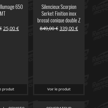
allumage 650
Silencieux Scorpion
MT
Serket Finition inox
brossé conique double Z
1000
Le
Le
Le
Le
€
25,00
€
849,00
€
339,00
€
prix
prix
prix
prix
initial
actuel
initial
actuel
était :
est :
était :
est :
53,40 €.
25,00 €.
849,00 €.
339,00 €.
le produit
Voir le produit