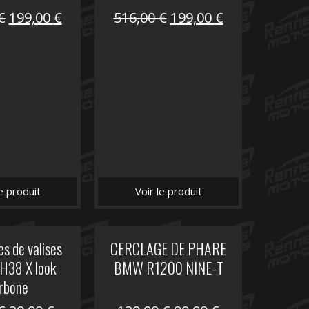
Le
Le
Le
Le
€
199,00
€
516,00
€
199,00
€
prix
prix
prix
prix
initial
actuel
initial
actuel
était :
est :
était :
est :
516,00 €.
199,00 €.
516,00 €.
199,00 €.
le produit
Voir le produit
s de valises
CERCLAGE DE PHARE
H38 X look
BMW R1200 NINE-T
rbone