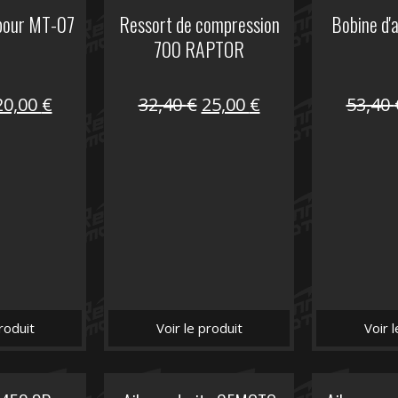
 pour MT-07
Ressort de compression
Bobine d'
700 RAPTOR
Le
Le
Le
Le
20,00
€
32,40
€
25,00
€
53,40
prix
prix
prix
prix
nitial
actuel
initial
actuel
tait :
est :
était :
est :
30,00 €.
20,00 €.
32,40 €.
25,00 €.
roduit
Voir le produit
Voir 