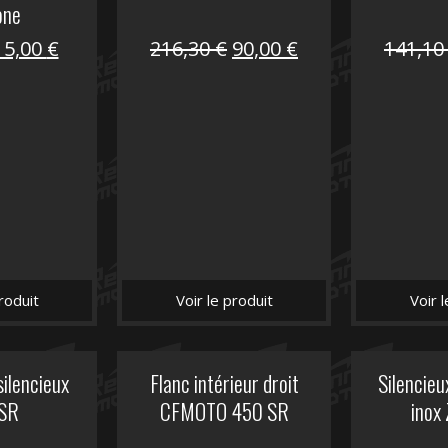
one
Le
Le
Le
Le
15,00
€
216,30
€
90,00
€
141,1
prix
prix
prix
prix
nitial
actuel
initial
actuel
tait :
est :
était :
est :
62,50 €.
15,00 €.
216,30 €.
90,00 €.
roduit
Voir le produit
Voir 
silencieux
Flanc intérieur droit
Silencie
SR
CFMOTO 450 SR
inox