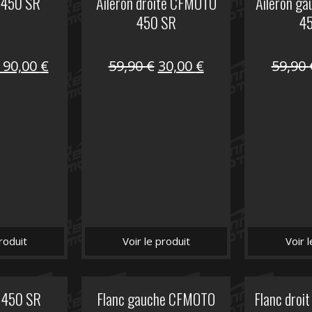
 450 SR
Aileron droite CFMOTO
Aileron g
450 SR
4
Le
Le
Le
Le
190,00
€
59,90
€
30,00
€
59,90
prix
prix
prix
prix
nitial
actuel
initial
actuel
tait :
est :
était :
est :
325,40 €.
190,00 €.
59,90 €.
30,00 €.
roduit
Voir le produit
Voir 
 450 SR
Flanc gauche CFMOTO
Flanc dro