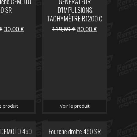
auche CFMOTO
GENERATEUR
50 SR
D'IMPULSIONS
TACHYMÈTRE R1200 C
Le
Le
Le
Le
€
30,00
€
119,69
€
80,00
€
prix
prix
prix
prix
initial
actuel
initial
actuel
était :
est :
était :
est :
59,90 €.
30,00 €.
119,69 €.
80,00 €.
le produit
Voir le produit
it CFMOTO 450
Fourche droite 450 SR