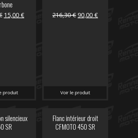
rbone
Le
Le
Le
Le
€
15,00
€
216,30
€
90,00
€
prix
prix
prix
prix
initial
actuel
initial
actuel
était :
est :
était :
est :
62,50 €.
15,00 €.
216,30 €.
90,00 €.
le produit
Voir le produit
n silencieux
Flanc intérieur droit
50 SR
CFMOTO 450 SR