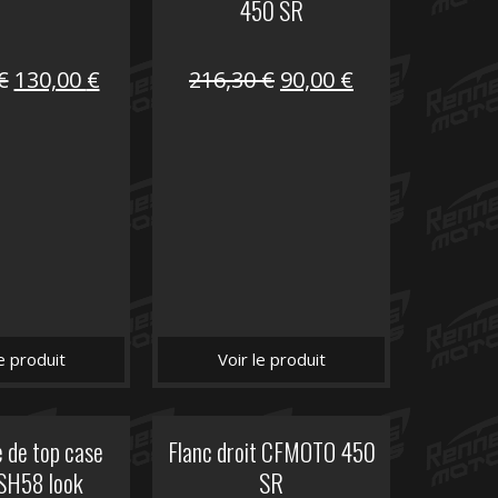
450 SR
Le
Le
Le
Le
€
130,00
€
216,30
€
90,00
€
prix
prix
prix
prix
initial
actuel
initial
actuel
était :
est :
était :
est :
218,50 €.
130,00 €.
216,30 €.
90,00 €.
le produit
Voir le produit
 de top case
Flanc droit CFMOTO 450
SH58 look
SR