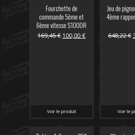
Fourchette de
Jeu de pign
commande 5ème et
4ème rappo
6ème vitesse S1000R
Le
Le
169,45
€
100,00
€
648,22
€
prix
prix
initial
actuel
i
était :
est :
é
169,45 €.
100,00 €.
Voir le produit
Voir le p