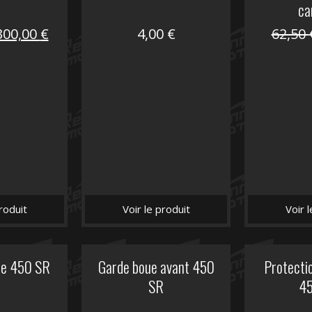
ca
Le
Le
300,00
€
4,00
€
62,50
prix
prix
nitial
actuel
tait :
est :
672,00 €.
300,00 €.
roduit
Voir le produit
Voir 
he 450 SR
Garde boue avant 450
Protectio
SR
4