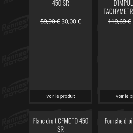
450 SR
D'IMPUL
TACHYMÈTR
Le
Le
59,90
€
30,00
€
119,69
€
prix
prix
initial
actuel
était :
est :
59,90 €.
30,00 €.
Voir le produit
Voir le p
Flanc droit CFMOTO 450
Fourche dro
SR