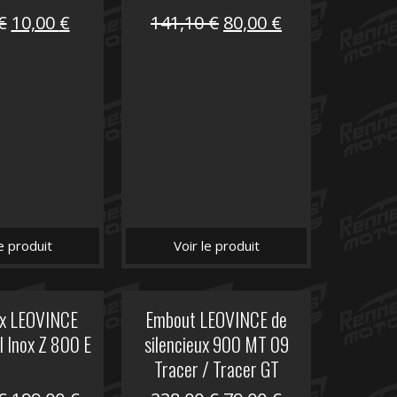
Le
Le
Le
Le
€
10,00
€
141,10
€
80,00
€
prix
prix
prix
prix
initial
actuel
initial
actuel
était :
est :
était :
est :
12,00 €.
10,00 €.
141,10 €.
80,00 €.
le produit
Voir le produit
ux LEOVINCE
Embout LEOVINCE de
I Inox Z 800 E
silencieux 900 MT 09
Tracer / Tracer GT