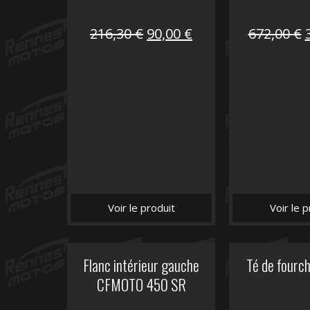
Le
Le
216,30
€
90,00
€
672,00
€
prix
prix
initial
actuel
i
était :
est :
é
216,30 €.
90,00 €.
Voir le produit
Voir le p
Flanc intérieur gauche
Té de fourc
CFMOTO 450 SR