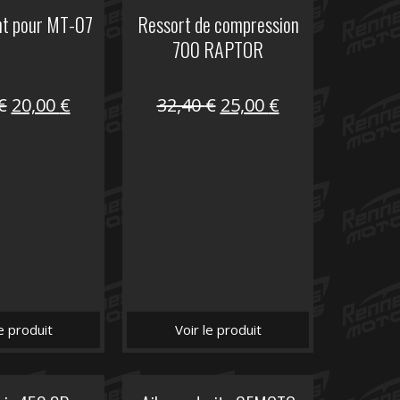
nt pour MT-07
Ressort de compression
700 RAPTOR
Le
Le
Le
Le
€
20,00
€
32,40
€
25,00
€
prix
prix
prix
prix
initial
actuel
initial
actuel
était :
est :
était :
est :
30,00 €.
20,00 €.
32,40 €.
25,00 €.
le produit
Voir le produit