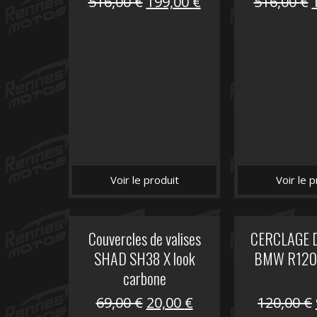
Le
Le
516,00
€
199,00
€
516,00
€
prix
prix
initial
actuel
i
était :
est :
é
516,00 €.
199,00 €.
Voir le produit
Voir le p
Couvercles de valises
CERCLAGE 
SHAD SH38 X look
BMW R1200
carbone
Le
Le
69,00
€
20,00
€
120,00
€