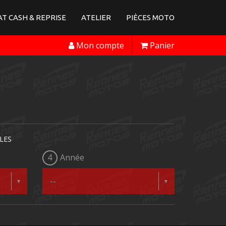
T CASH & REPRISE
ATELIER
PIÈCES MOTO
Mon compte
Panier
LES
4
Année