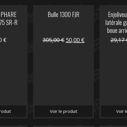
 PHARE
Bulle 1300 FJR
Enjoliveu
75 SR-R
latérale 
boue arri
Le
Le
00
€
305,00
€
50,00
€
29,17
prix
prix
initial
actuel
était :
est :
305,00 €.
50,00 €.
roduit
Voir le produit
Voir 