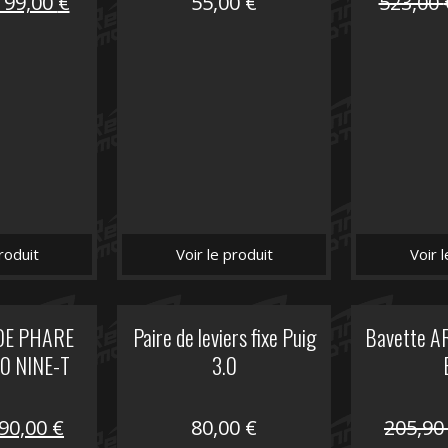
Le
Le
199,00
€
55,00
€
523,00
prix
prix
nitial
actuel
tait :
est :
516,00 €.
199,00 €.
roduit
Voir le produit
Voir 
DE PHARE
Paire de leviers fixe Puig
Bavette A
 NINE-T
3.0
Le
Le
90,00
€
80,00
€
205,9