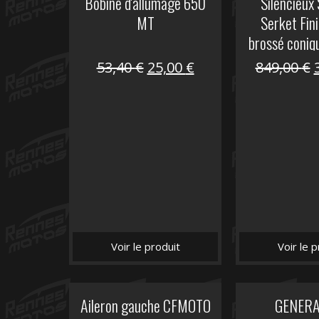
Bobine d'allumage 650
Silencieux
MT
Serket Fini
brossé coniq
10
Le
Le
53,40
€
25,00
€
849,00
€
prix
prix
initial
actuel
i
était :
est :
é
53,40 €.
25,00 €.
Voir le produit
Voir le p
Aileron gauche CFMOTO
GENER