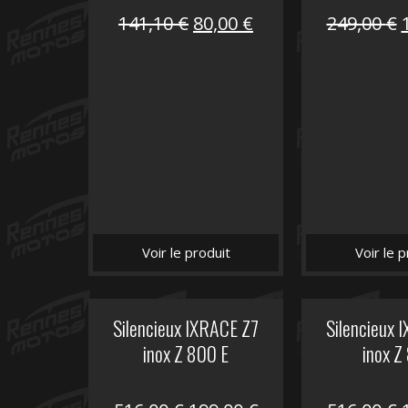
Le
Le
141,10
€
80,00
€
249,00
€
prix
prix
initial
actuel
i
était :
est :
é
141,10 €.
80,00 €.
Voir le produit
Voir le p
Silencieux IXRACE Z7
Silencieux 
inox Z 800 E
inox Z