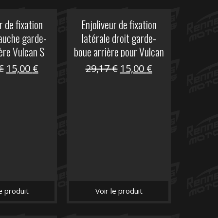
r de fixation
Enjoliveur de fixation
gauche garde-
latérale droit garde-
ère Vulcan S
boue arrière pour Vulcan
S
Le
Le
Le
Le
€
15,00
€
29,17
€
15,00
€
prix
prix
prix
prix
initial
actuel
initial
actuel
était :
est :
était :
est :
29,17 €.
15,00 €.
29,17 €.
15,00 €.
le produit
Voir le produit