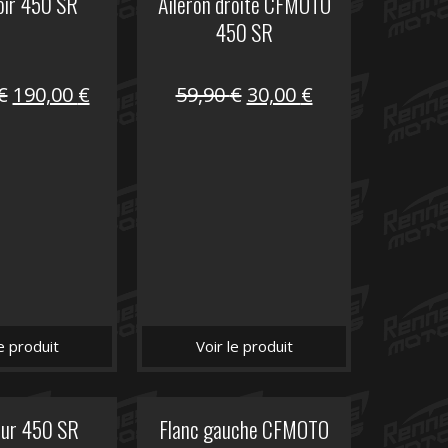
oir 450 SR
Aileron droite CFMOTO
450 SR
Le
Le
Le
Le
€
190,00
€
59,90
€
30,00
€
prix
prix
prix
prix
initial
actuel
initial
actuel
était :
est :
était :
est :
325,40 €.
190,00 €.
59,90 €.
30,00 €.
le produit
Voir le produit
eur 450 SR
Flanc gauche CFMOTO