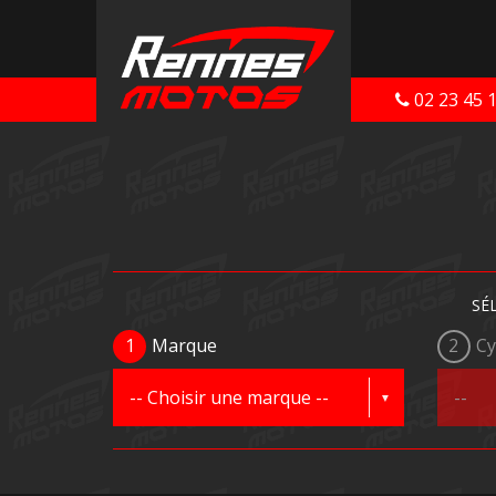
02 23 45 
SÉ
1
Marque
2
Cy