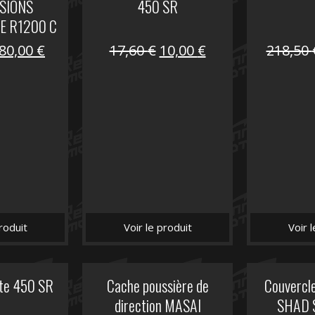
SIONS
450 SR
E R1200 C
Le
Le
Le
Le
80,00
€
17,60
€
10,00
€
218,50
prix
prix
prix
prix
initial
actuel
initial
actuel
était :
est :
était :
est :
119,69 €.
80,00 €.
17,60 €.
10,00 €.
roduit
Voir le produit
Voir 
ite 450 SR
Cache poussière de
Couvercle
direction MASAI
SHAD 