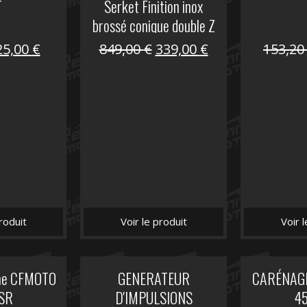
T
Serket Finition inox
brossé conique double Z
1000
Le
Le
Le
Le
25,00
€
849,00
€
339,00
€
153,2
prix
prix
prix
prix
nitial
actuel
initial
actuel
tait :
est :
était :
est :
53,40 €.
25,00 €.
849,00 €.
339,00 €.
roduit
Voir le produit
Voir 
che CFMOTO
GENERATEUR
CARÉNAGE
SR
D'IMPULSIONS
4