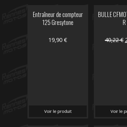
Entraîneur de compteur
BULLE CFMOT
125 Gresytone
R
19,90
€
40,22
€
i
é
Voir le produit
Voir le p