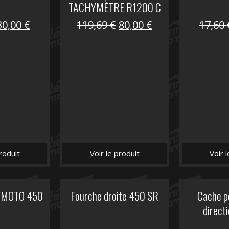
TACHYMÈTRE R1200 C
Le
Le
Le
Le
30,00
€
119,69
€
80,00
€
17,60
prix
prix
prix
prix
nitial
actuel
initial
actuel
tait :
est :
était :
est :
59,90 €.
30,00 €.
119,69 €.
80,00 €.
roduit
Voir le produit
Voir 
CFMOTO 450
Fourche droite 450 SR
Cache p
R
direct