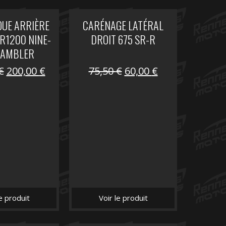
OUE ARRIÈRE
CARÉNAGE LATÉRAL
R1200 NINE-
DROIT 675 SR-R
RAMBLER
Le
Le
Le
Le
€
200,00
€
75,50
€
60,00
€
prix
prix
prix
prix
initial
actuel
initial
actuel
était :
est :
était :
est :
289,74 €.
200,00 €.
75,50 €.
60,00 €.
le produit
Voir le produit