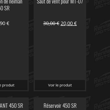
on de neiman
Saut de vent pour MT-07
50 SR
Le
Le
,90
€
30,00
€
20,00
€
prix
prix
initial
actuel
était :
est :
30,00 €.
20,00 €.
le produit
Voir le produit
VANT 450 SR
Réservoir 450 SR