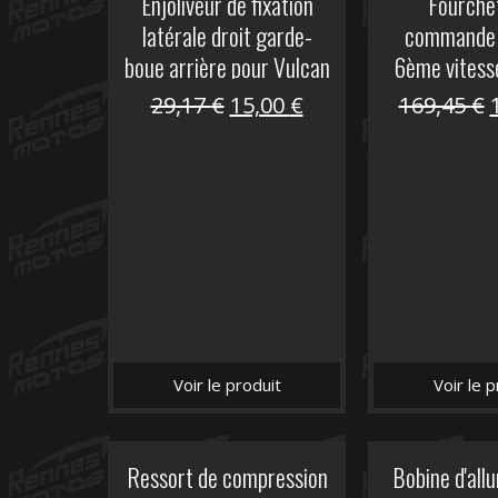
Enjoliveur de fixation
Fourche
latérale droit garde-
commande 
boue arrière pour Vulcan
6ème vites
S
Le
Le
29,17
€
15,00
€
169,45
€
prix
prix
initial
actuel
i
était :
est :
é
29,17 €.
15,00 €.
Voir le produit
Voir le p
Ressort de compression
Bobine d'al