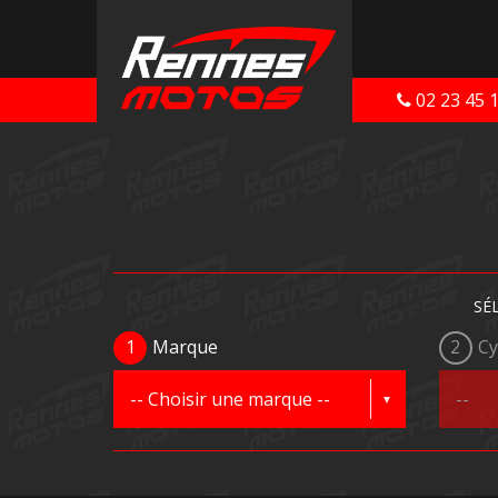
02 23 45 
SÉ
1
Marque
2
Cy