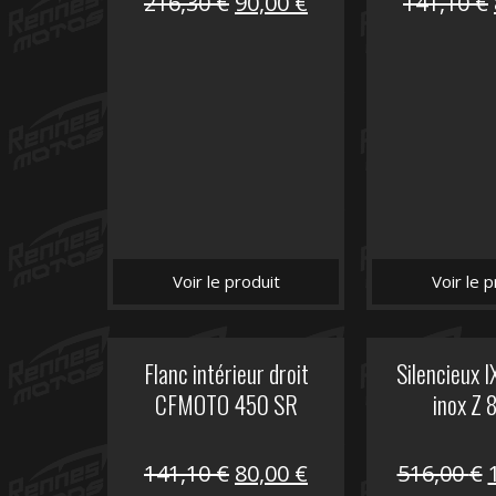
Le
Le
216,30
€
90,00
€
141,10
€
prix
prix
initial
actuel
était :
est :
216,30 €.
90,00 €.
Voir le produit
Voir le p
Flanc intérieur droit
Silencieux 
CFMOTO 450 SR
inox Z 
Le
Le
141,10
€
80,00
€
516,00
€