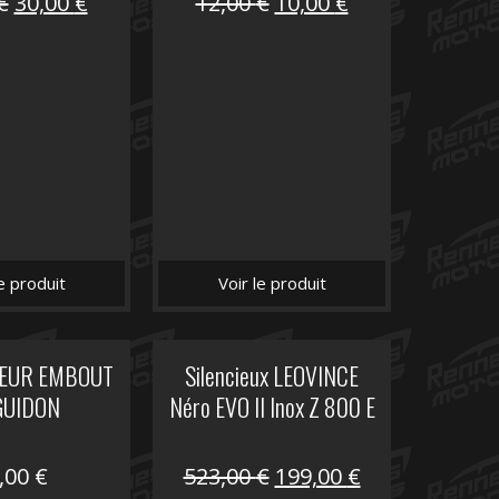
Le
Le
Le
Le
€
30,00
€
12,00
€
10,00
€
prix
prix
prix
prix
initial
actuel
initial
actuel
était :
est :
était :
est :
75,30 €.
30,00 €.
12,00 €.
10,00 €.
le produit
Voir le produit
EUR EMBOUT
Silencieux LEOVINCE
GUIDON
Néro EVO II Inox Z 800 E
Le
Le
,00
€
523,00
€
199,00
€