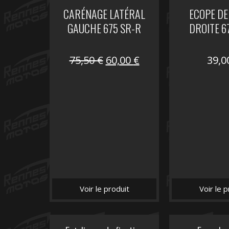
CARÉNAGE LATÉRAL
ECOPE DE
GAUCHE 675 SR-R
DROITE 6
Le
Le
75,50
€
60,00
€
39,
prix
prix
initial
actuel
était :
est :
75,50 €.
60,00 €.
Voir le produit
Voir le p