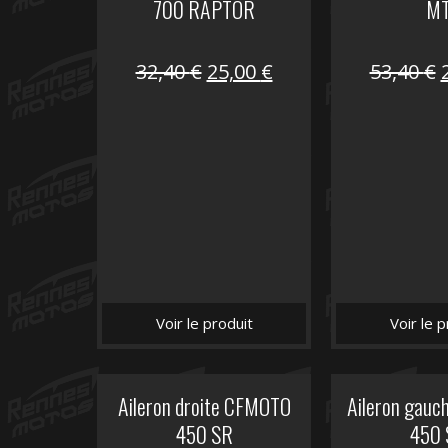
700 RAPTOR
M
Le
Le
32,40
€
25,00
€
53,40
€
prix
prix
initial
actuel
i
était :
est :
é
32,40 €.
25,00 €.
Voir le produit
Voir le p
Aileron droite CFMOTO
Aileron gau
450 SR
450 