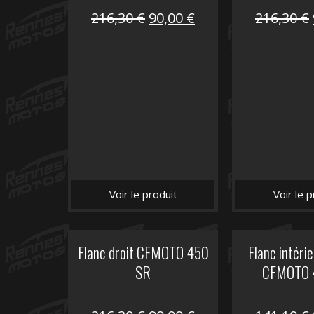
Le
Le
216,30
€
90,00
€
216,30
€
prix
prix
initial
actuel
était :
est :
216,30 €.
90,00 €.
Voir le produit
Voir le p
Flanc droit CFMOTO 450
Flanc intéri
SR
CFMOTO 