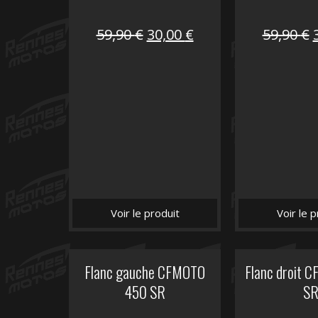
Le
Le
59,90
€
30,00
€
59,90
€
prix
prix
initial
actuel
i
était :
est :
é
59,90 €.
30,00 €.
Voir le produit
Voir le p
Flanc gauche CFMOTO
Flanc droit 
450 SR
S