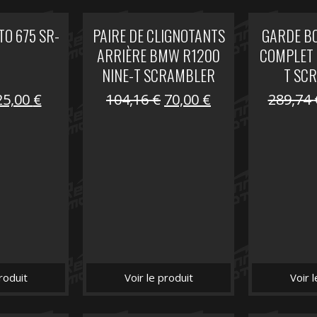
O 675 SR-
PAIRE DE CLIGNOTANTS
GARDE B
ARRIÈRE BMW R1200
COMPLET 
NINE-T SCRAMBLER
T SC
Le
Le
Le
Le
25,00
€
104,16
€
70,00
€
289,74
prix
prix
prix
prix
nitial
actuel
initial
actuel
tait :
est :
était :
est :
40,22 €.
25,00 €.
104,16 €.
70,00 €.
roduit
Voir le produit
Voir 