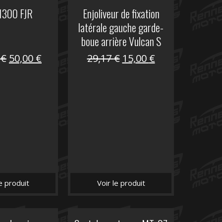
 1300 FJR
Enjoliveur de fixation
latérale gauche garde-
boue arrière Vulcan S
Le
Le
Le
Le
0
€
50,00
€
29,17
€
15,00
€
prix
prix
prix
prix
initial
actuel
initial
actuel
était :
est :
était :
est :
305,00 €.
50,00 €.
29,17 €.
15,00 €.
le produit
Voir le produit