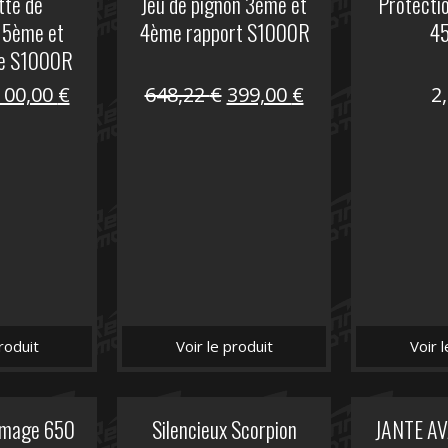
tte de
Jeu de pignon 3ème et
Protecti
5ème et
4ème rapport S1000R
4
se S1000R
Le
Le
Le
Le
100,00
€
648,22
€
399,00
€
2
prix
prix
prix
prix
nitial
actuel
initial
actuel
tait :
est :
était :
est :
169,45 €.
100,00 €.
648,22 €.
399,00 €.
roduit
Voir le produit
Voir 
lumage 650
Silencieux Scorpion
JANTE A