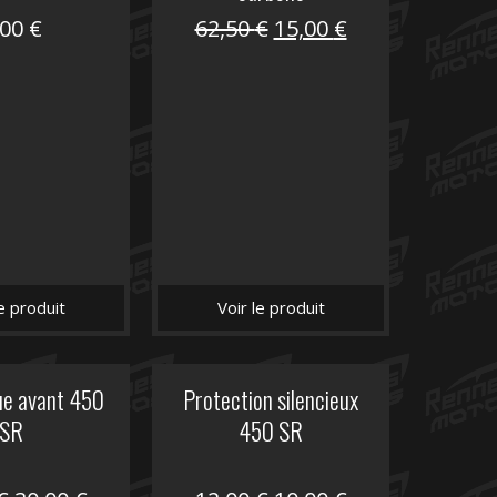
Le
Le
,00
€
62,50
€
15,00
€
prix
prix
initial
actuel
était :
est :
62,50 €.
15,00 €.
le produit
Voir le produit
ue avant 450
Protection silencieux
SR
450 SR