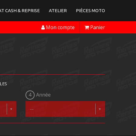
T CASH & REPRISE
ATELIER
PIÈCES MOTO
Mon compte
Panier
LES
4
Année