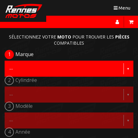
Toggle
Menu
navigation
SÉLECTIONNEZ VOTRE
MOTO
POUR TROUVER LES
PIÈCES
COMPATIBLES
1
Marque
2
Cylindrée
3
Modèle
4
Année