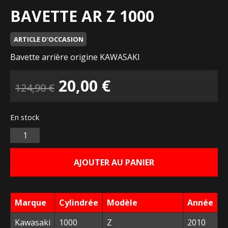
BAVETTE AR Z 1000
ARTICLE D'OCCASION
Bavette arrière origine KAWASAKI
Le
Le
20,00
€
124,90
€
prix
prix
En stock
initial
actuel
Quantité
était :
est :
AJOUTER AU PANIER
124,90 €.
20,00 €.
Marque
Cylindrée
Modèle
Année
Kawasaki
1000
Z
2010