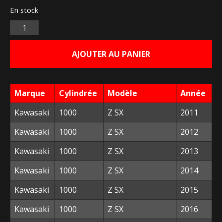
En stock
initial
actuel
Quantité
était :
est :
AJOUTER AU PANIER
164,55 €.
30,00 €.
Marque
Cylindrée
Modèle
Année
Kawasaki
1000
Z SX
2011
Kawasaki
1000
Z SX
2012
Kawasaki
1000
Z SX
2013
Kawasaki
1000
Z SX
2014
Kawasaki
1000
Z SX
2015
Kawasaki
1000
Z SX
2016