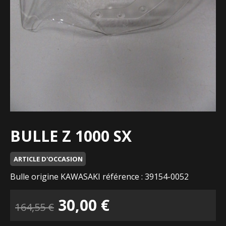
BULLE Z 1000 SX
ARTICLE D'OCCASION
Bulle origine KAWASAKI référence : 39154-0052
Le
Le
30,00
€
164,55
€
prix
prix