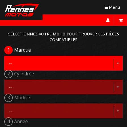
Toggle
Menu
navigation
SÉLECTIONNEZ VOTRE
MOTO
POUR TROUVER LES
PIÈCES
COMPATIBLES
1
Marque
2
Cylindrée
3
Modèle
4
Année