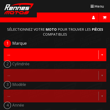
Toggle
Menu
navigation
SÉLECTIONNEZ VOTRE
MOTO
POUR TROUVER LES
PIÈCES
COMPATIBLES
1
Marque
2
Cylindrée
3
Modèle
4
Année