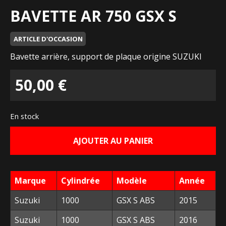
BAVETTE AR 750 GSX S
ARTICLE D'OCCASION
Bavette arrière, support de plaque origine SUZUKI
50,00
€
En stock
AJOUTER AU PANIER
Marque
Cylindrée
Modèle
Année
Suzuki
1000
GSX S ABS
2015
Suzuki
1000
GSX S ABS
2016