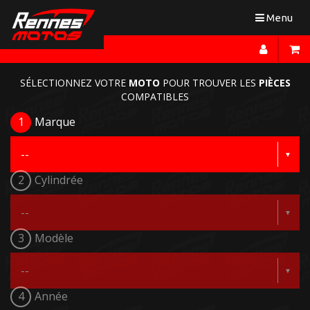
Toggle
Menu
navigation
SÉLECTIONNEZ VOTRE
MOTO
POUR TROUVER LES
PIÈCES
COMPATIBLES
1
Marque
2
Cylindrée
3
Modèle
4
Année