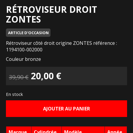
RÉTROVISEUR DROIT
ZONTES
ARTICLE D'OCCASION
Rétroviseur côté droit origine ZONTES référence :
1194100-002000
Couleur bronze
Le
Le
20,00
€
39,90
€
prix
prix
En stock
initial
actuel
AJOUTER AU PANIER
était :
est :
39,90 €.
20,00 €.
Marque
Cylindrée
Modèle
Année