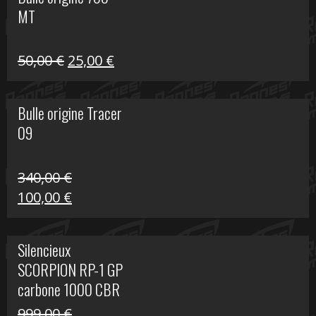
était :
est :
MT
59,00 €.
39,00 €.
Le
Le
50,00
€
25,00
€
prix
prix
initial
actuel
Bulle origine Tracer
était :
est :
09
50,00 €.
25,00 €.
340,00
€
Le
Le
100,00
€
prix
prix
initial
actuel
Silencieux
était :
est :
SCORPION RP-1 GP
340,00 €.
100,00 €.
carbone 1000 CBR
RR
999,00
€