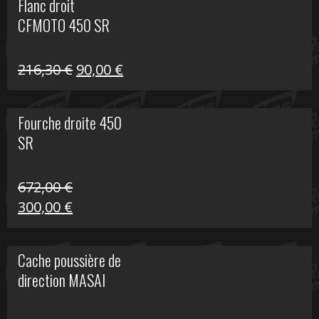
Flanc droit
était :
est :
CFMOTO 450 SR
216,30 €.
90,00 €.
Le
Le
216,30
€
90,00
€
prix
prix
initial
actuel
Fourche droite 450
était :
est :
SR
216,30 €.
90,00 €.
672,00
€
Le
Le
300,00
€
prix
prix
initial
actuel
Cache poussière de
était :
est :
direction MASAI
672,00 €.
300,00 €.