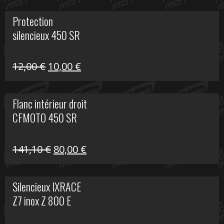
initial
actuel
Protection
était :
est :
silencieux 450 SR
75,30 €.
30,00 €.
Le
Le
12,00
€
10,00
€
prix
prix
initial
actuel
Flanc intérieur droit
était :
est :
CFMOTO 450 SR
12,00 €.
10,00 €.
Le
Le
141,10
€
80,00
€
prix
prix
initial
actuel
Silencieux IXRACE
était :
est :
Z7 inox Z 800 E
141,10 €.
80,00 €.