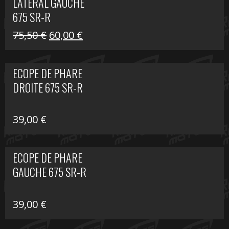
LATÉRAL GAUCHE
75,50 €.
60,00 €.
675 SR-R
Le
Le
75,50
€
60,00
€
prix
prix
initial
actuel
ECOPE DE PHARE
était :
est :
DROITE 675 SR-R
75,50 €.
60,00 €.
39,00
€
ECOPE DE PHARE
GAUCHE 675 SR-R
39,00
€