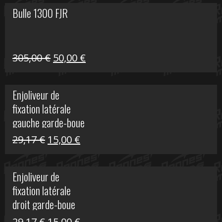
Bulle 1300 FJR
Le
Le
305,00
€
50,00
€
prix
prix
initial
actuel
Enjoliveur de
était :
est :
fixation latérale
305,00 €.
50,00 €.
gauche garde-boue
arrière Vulcan S
Le
Le
29,17
€
15,00
€
prix
prix
initial
actuel
Enjoliveur de
était :
est :
fixation latérale
29,17 €.
15,00 €.
droit garde-boue
arrière pour Vulcan
Le
Le
29,17
€
15,00
€