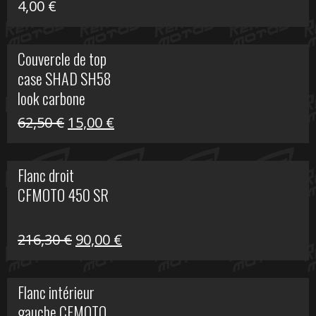
4,00
€
Couvercle de top
case SHAD SH58
look carbone
Le
Le
62,50
€
15,00
€
prix
prix
initial
actuel
Flanc droit
était :
est :
CFMOTO 450 SR
62,50 €.
15,00 €.
Le
Le
216,30
€
90,00
€
prix
prix
initial
actuel
Flanc intérieur
était :
est :
gauche CFMOTO