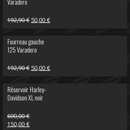
Varadero
396,50 €.
100,00 €.
Le
Le
192,90
€
50,00
€
prix
prix
initial
actuel
Fourreau gauche
était :
est :
125 Varadero
192,90 €.
50,00 €.
Le
Le
192,90
€
50,00
€
prix
prix
initial
actuel
Réservoir Harley-
était :
est :
Davidson XL noir
192,90 €.
50,00 €.
600,00
€
Le
Le
150,00
€