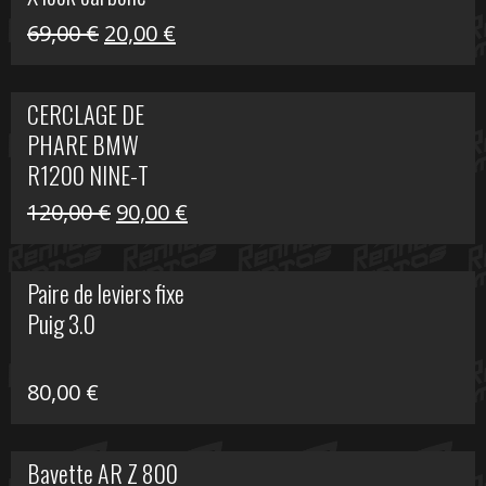
Le
Le
69,00
€
20,00
€
prix
prix
initial
actuel
CERCLAGE DE
était :
est :
PHARE BMW
69,00 €.
20,00 €.
R1200 NINE-T
Le
Le
120,00
€
90,00
€
prix
prix
initial
actuel
Paire de leviers fixe
était :
est :
Puig 3.0
120,00 €.
90,00 €.
80,00
€
Bavette AR Z 800