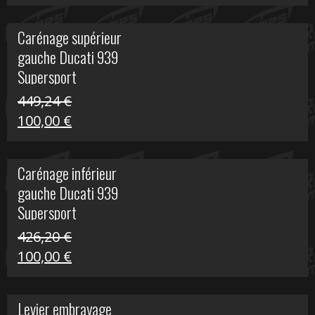
prix
prix
initial
actuel
Carénage supérieur
était :
est :
gauche Ducati 939
449,24 €.
100,00 €.
Supersport
449,24
€
Le
Le
100,00
€
prix
prix
initial
actuel
Carénage inférieur
était :
est :
gauche Ducati 939
449,24 €.
100,00 €.
Supersport
426,20
€
Le
Le
100,00
€
prix
prix
initial
actuel
Levier embrayage
était :
est :