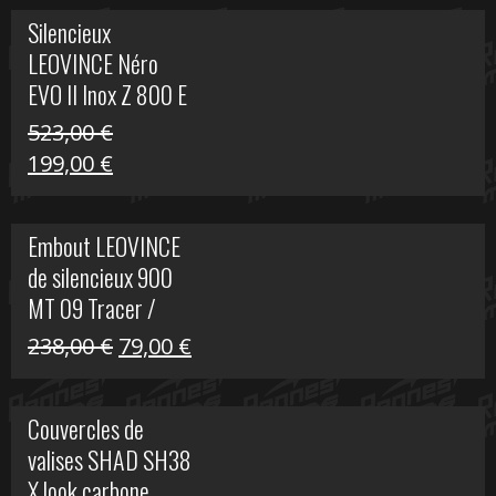
Silencieux
LEOVINCE Néro
EVO II Inox Z 800 E
523,00
€
Le
Le
199,00
€
prix
prix
initial
actuel
Embout LEOVINCE
était :
est :
de silencieux 900
523,00 €.
199,00 €.
MT 09 Tracer /
Tracer GT
Le
Le
238,00
€
79,00
€
prix
prix
initial
actuel
Couvercles de
était :
est :
valises SHAD SH38
238,00 €.
79,00 €.
X look carbone