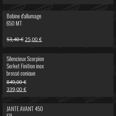
prix
prix
initial
actuel
Bobine d'allumage
était :
est :
650 MT
32,40 €.
25,00 €.
Le
Le
53,40
€
25,00
€
prix
prix
initial
actuel
Silencieux Scorpion
était :
est :
Serket Finition inox
53,40 €.
25,00 €.
brossé conique
double Z 1000
849,00
€
Le
Le
339,00
€
prix
prix
initial
actuel
JANTE AVANT 450
était :
est :
SR