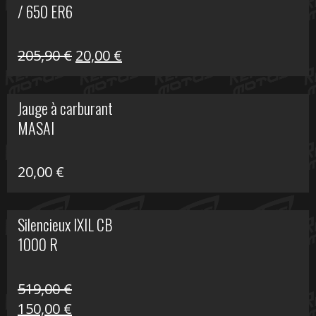
/ 650 ER6
Le
Le
205,90
€
20,00
€
prix
prix
initial
actuel
Jauge à carburant
était :
est :
MASAI
205,90 €.
20,00 €.
20,00
€
Silencieux IXIL CB
1000 R
519,00
€
Le
Le
150,00
€