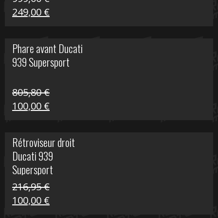
Le
Le
249,00
€
prix
prix
initial
actuel
Phare avant Ducati
était :
est :
939 Supersport
999,00 €.
249,00 €.
805,80
€
Le
Le
100,00
€
prix
prix
initial
actuel
Rétroviseur droit
était :
est :
Ducati 939
805,80 €.
100,00 €.
Supersport
216,95
€
Le
Le
100,00
€
prix
prix