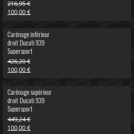
216,95
€
Le
Le
100,00
€
prix
prix
initial
actuel
Carénage inférieur
était :
est :
droit Ducati 939
216,95 €.
100,00 €.
Supersport
426,20
€
Le
Le
100,00
€
prix
prix
initial
actuel
Carénage supérieur
était :
est :
droit Ducati 939
426,20 €.
100,00 €.
Supersport
449,24
€
Le
Le
100,00
€