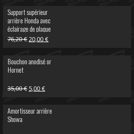
initial
actuel
Support supérieur
était :
est :
arrière Honda avec
40,90 €.
10,00 €.
éclairage de plaque
Le
Le
76,20
€
20,00
€
prix
prix
initial
actuel
Bouchon anodisé or
était :
est :
Hornet
76,20 €.
20,00 €.
Le
Le
35,00
€
5,00
€
prix
prix
initial
actuel
Amortisseur arrière
était :
est :
Showa
35,00 €.
5,00 €.