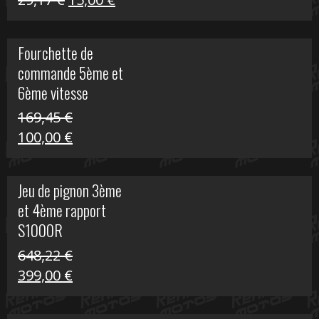
S
prix
prix
initial
actuel
Fourchette de
était :
est :
commande 5ème et
29,17 €.
15,00 €.
6ème vitesse
S1000R
169,45
€
Le
Le
100,00
€
prix
prix
initial
actuel
Jeu de pignon 3ème
était :
est :
et 4ème rapport
169,45 €.
100,00 €.
S1000R
648,22
€
Le
Le
399,00
€
prix
prix
initial
actuel