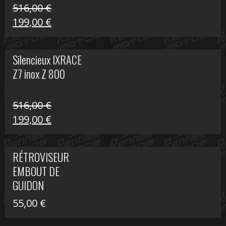
516,00
€
Le
Le
199,00
€
prix
prix
initial
actuel
Silencieux IXRACE
était :
est :
Z7 inox Z 800
516,00 €.
199,00 €.
516,00
€
Le
Le
199,00
€
prix
prix
initial
actuel
RÉTROVISEUR
était :
est :
EMBOUT DE
516,00 €.
199,00 €.
GUIDON
55,00
€