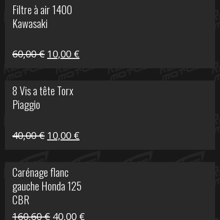
Filtre à air 1400
était :
est :
Kawasaki
99,00 €.
20,00 €.
Le
Le
60,00
€
10,00
€
prix
prix
initial
actuel
8 Vis a tête Torx
était :
est :
Piaggio
60,00 €.
10,00 €.
Le
Le
40,00
€
10,00
€
prix
prix
initial
actuel
Carénage flanc
était :
est :
gauche Honda 125
40,00 €.
10,00 €.
CBR
Le
Le
160,60
€
40,00
€