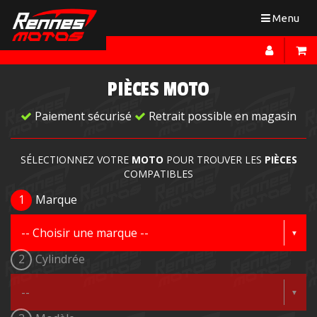
Toggle
Menu
navigation
PIÈCES MOTO
Paiement sécurisé
Retrait possible en magasin
SÉLECTIONNEZ VOTRE
MOTO
POUR TROUVER LES
PIÈCES
COMPATIBLES
1
Marque
2
Cylindrée