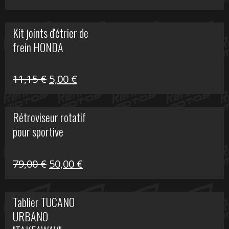
prix
prix
initial
actuel
Kit joints d'étrier de
était :
est :
frein HONDA
519,00 €.
150,00 €.
Le
Le
11,15
€
5,00
€
prix
prix
initial
actuel
Rétroviseur rotatif
était :
est :
pour sportive
11,15 €.
5,00 €.
Le
Le
79,00
€
50,00
€
prix
prix
initial
actuel
Tablier TUCANO
était :
est :
URBANO
79,00 €.
50,00 €.