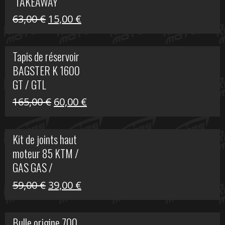
"TAKEAWAY"
Le
Le
63,00
€
15,00
€
prix
prix
initial
actuel
Tapis de réservoir
était :
est :
BAGSTER K 1600
63,00 €.
15,00 €.
GT / GTL
Le
Le
165,00
€
60,00
€
prix
prix
initial
actuel
Kit de joints haut
était :
est :
moteur 85 KTM /
165,00 €.
60,00 €.
GAS GAS /
HUSQVARNA
Le
Le
59,00
€
39,00
€
prix
prix
initial
actuel
Bulle origine 700