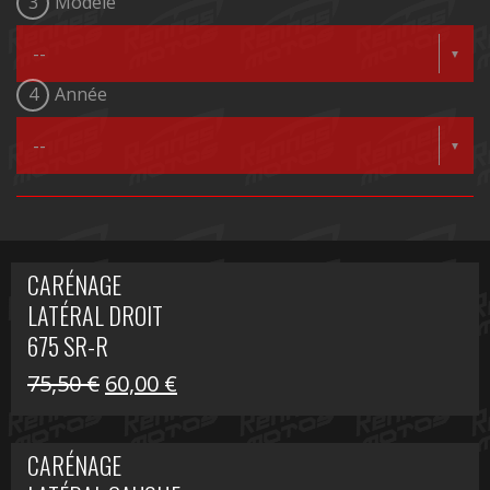
3
Modèle
4
Année
CARÉNAGE
LATÉRAL DROIT
675 SR-R
Le
Le
75,50
€
60,00
€
prix
prix
initial
actuel
CARÉNAGE
était :
est :