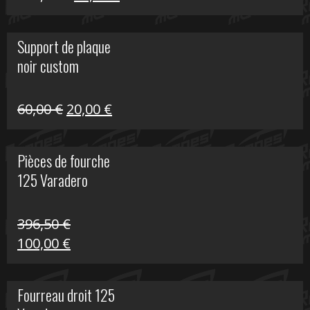
prix
prix
initial
actuel
Support de plaque
était :
est :
noir custom
160,60 €.
40,00 €.
Le
Le
60,00
€
20,00
€
prix
prix
initial
actuel
Pièces de fourche
était :
est :
125 Varadero
60,00 €.
20,00 €.
396,50
€
Le
Le
100,00
€
prix
prix
initial
actuel
Fourreau droit 125
était :
est :