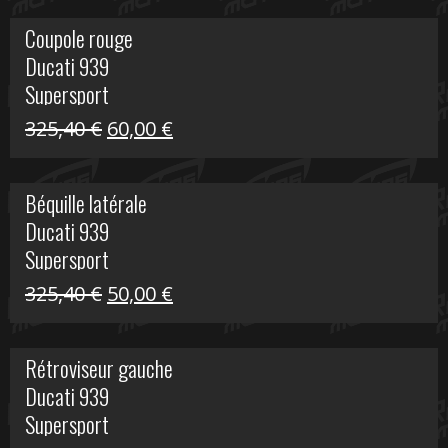
initial
actuel
Coupole rouge
était :
est :
Ducati 939
216,95 €.
100,00 €.
Supersport
Le
Le
325,40
€
60,00
€
prix
prix
initial
actuel
Béquille latérale
était :
est :
Ducati 939
325,40 €.
60,00 €.
Supersport
Le
Le
325,40
€
50,00
€
prix
prix
initial
actuel
Rétroviseur gauche
était :
est :
Ducati 939
325,40 €.
50,00 €.
Supersport