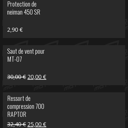
Protection de
était :
est :
neiman 450 SR
648,22 €.
399,00 €.
2,90
€
Saut de vent pour
MT-07
Le
Le
30,00
€
20,00
€
prix
prix
initial
actuel
Ressort de
était :
est :
compression 700
30,00 €.
20,00 €.
RAPTOR
Le
Le
32,40
€
25,00
€