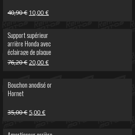
Le
Le
40,90
€
10,00
€
prix
prix
initial
actuel
Support supérieur
était :
est :
arrière Honda avec
40,90 €.
10,00 €.
éclairage de plaque
Le
Le
76,20
€
20,00
€
prix
prix
initial
actuel
Bouchon anodisé or
était :
est :
Hornet
76,20 €.
20,00 €.
Le
Le
35,00
€
5,00
€
prix
prix
initial
actuel
Amortisseur arrière