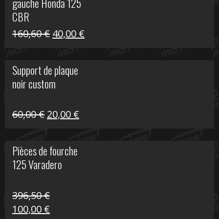
gauche Honda 125
40,00 €.
10,00 €.
CBR
Le
Le
160,60
€
40,00
€
prix
prix
initial
actuel
Support de plaque
était :
est :
noir custom
160,60 €.
40,00 €.
Le
Le
60,00
€
20,00
€
prix
prix
initial
actuel
Pièces de fourche
était :
est :
125 Varadero
60,00 €.
20,00 €.
396,50
€
Le
Le
100,00
€