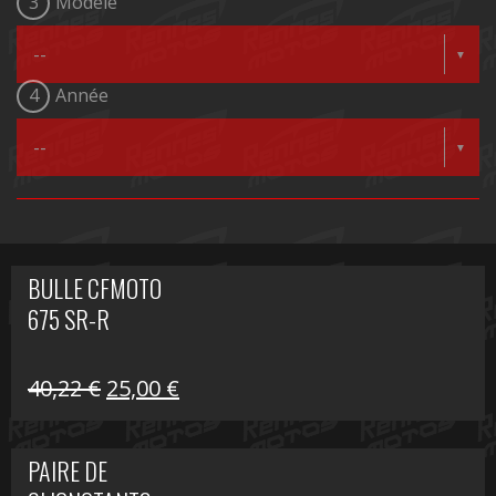
3
Modèle
4
Année
BULLE CFMOTO
675 SR-R
Le
Le
40,22
€
25,00
€
prix
prix
initial
actuel
PAIRE DE
était :
est :