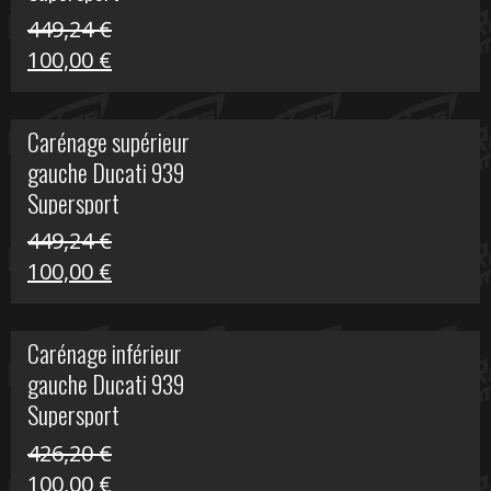
449,24
€
Le
Le
100,00
€
prix
prix
initial
actuel
Carénage supérieur
était :
est :
gauche Ducati 939
449,24 €.
100,00 €.
Supersport
449,24
€
Le
Le
100,00
€
prix
prix
initial
actuel
Carénage inférieur
était :
est :
gauche Ducati 939
449,24 €.
100,00 €.
Supersport
426,20
€
Le
Le
100,00
€