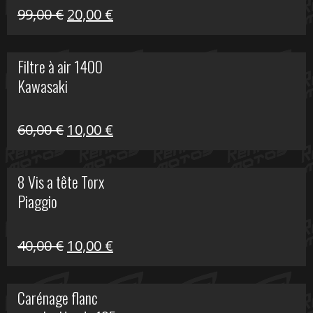
Le
Le
99,00
€
20,00
€
prix
prix
initial
actuel
Filtre à air 1400
était :
est :
Kawasaki
99,00 €.
20,00 €.
Le
Le
60,00
€
10,00
€
prix
prix
initial
actuel
8 Vis a tête Torx
était :
est :
Piaggio
60,00 €.
10,00 €.
Le
Le
40,00
€
10,00
€
prix
prix
initial
actuel
Carénage flanc
était :
est :