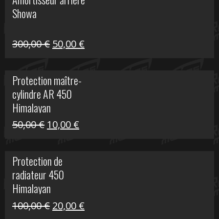
était :
est :
Showa
35,00 €.
5,00 €.
Le
Le
300,00
€
50,00
€
prix
prix
initial
actuel
Protection maître-
était :
est :
cylindre AR 450
300,00 €.
50,00 €.
Himalayan
Le
Le
50,00
€
10,00
€
prix
prix
initial
actuel
Protection de
était :
est :
radiateur 450
50,00 €.
10,00 €.
Himalayan
Le
Le
100,00
€
20,00
€
prix
prix