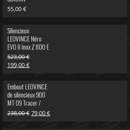
55,00
€
Silencieux
LEOVINCE Néro
EVO II Inox Z 800 E
523,00
€
Le
Le
199,00
€
prix
prix
initial
actuel
Embout LEOVINCE
était :
est :
de silencieux 900
523,00 €.
199,00 €.
MT 09 Tracer /
Tracer GT
Le
Le
238,00
€
79,00
€
prix
prix
initial
actuel