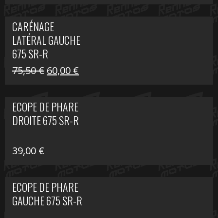
prix
prix
initial
actuel
CARÉNAGE
était :
est :
LATÉRAL GAUCHE
75,50 €.
60,00 €.
675 SR-R
Le
Le
75,50
€
60,00
€
prix
prix
initial
actuel
ECOPE DE PHARE
était :
est :
DROITE 675 SR-R
75,50 €.
60,00 €.
39,00
€
ECOPE DE PHARE
GAUCHE 675 SR-R