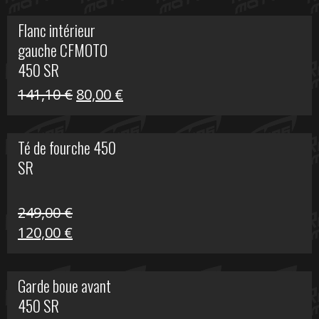
initial
actuel
Flanc intérieur
était :
est :
gauche CFMOTO
216,30 €.
90,00 €.
450 SR
Le
Le
141,10
€
80,00
€
prix
prix
initial
actuel
Té de fourche 450
était :
est :
SR
141,10 €.
80,00 €.
249,00
€
Le
Le
120,00
€
prix
prix
initial
actuel
Garde boue avant
était :
est :
450 SR
249,00 €.
120,00 €.