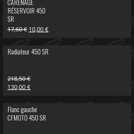
CARÉNAGE
était :
est :
RÉSERVOIR 450
119,69 €.
80,00 €.
SR
Le
Le
17,60
€
10,00
€
prix
prix
initial
actuel
Radiateur 450 SR
était :
est :
17,60 €.
10,00 €.
218,50
€
Le
Le
130,00
€
prix
prix
initial
actuel
Flanc gauche
était :
est :
CFMOTO 450 SR
218,50 €.
130,00 €.