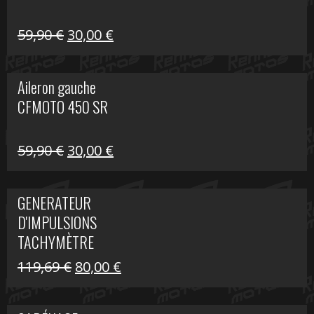
Le
Le
59,90
€
30,00
€
prix
prix
initial
actuel
Aileron gauche
était :
est :
CFMOTO 450 SR
59,90 €.
30,00 €.
Le
Le
59,90
€
30,00
€
prix
prix
initial
actuel
GENERATEUR
était :
est :
D'IMPULSIONS
59,90 €.
30,00 €.
TACHYMÈTRE
R1200 C
Le
Le
119,69
€
80,00
€
prix
prix
initial
actuel