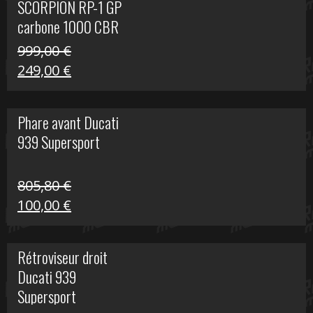
SCORPION RP-1 GP
340,00 €.
100,00 €.
carbone 1000 CBR
RR
999,00
€
Le
Le
249,00
€
prix
prix
initial
actuel
Phare avant Ducati
était :
est :
939 Supersport
999,00 €.
249,00 €.
805,80
€
Le
Le
100,00
€
prix
prix
initial
actuel
Rétroviseur droit
était :
est :
Ducati 939
805,80 €.
100,00 €.
Supersport