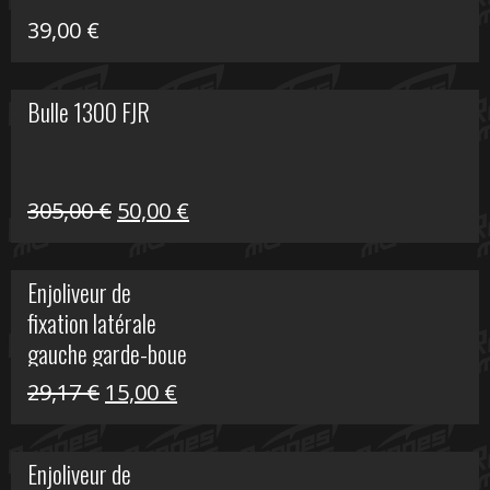
39,00
€
Bulle 1300 FJR
Le
Le
305,00
€
50,00
€
prix
prix
initial
actuel
Enjoliveur de
était :
est :
fixation latérale
305,00 €.
50,00 €.
gauche garde-boue
arrière Vulcan S
Le
Le
29,17
€
15,00
€
prix
prix
initial
actuel
Enjoliveur de
était :
est :