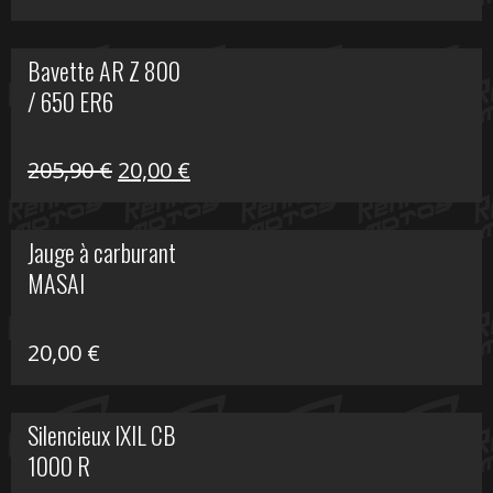
Bavette AR Z 800
/ 650 ER6
Le
Le
205,90
€
20,00
€
prix
prix
initial
actuel
Jauge à carburant
était :
est :
MASAI
205,90 €.
20,00 €.
20,00
€
Silencieux IXIL CB
1000 R