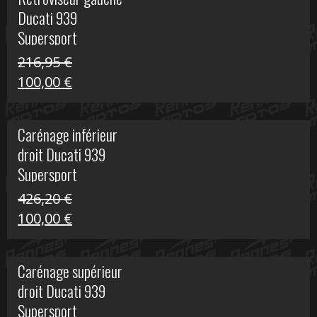
était :
est :
Ducati 939
325,40 €.
50,00 €.
Supersport
216,95
€
Le
Le
100,00
€
prix
prix
initial
actuel
Carénage inférieur
était :
est :
droit Ducati 939
216,95 €.
100,00 €.
Supersport
426,20
€
Le
Le
100,00
€
prix
prix
initial
actuel
Carénage supérieur
était :
est :
droit Ducati 939
426,20 €.
100,00 €.
Supersport