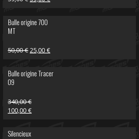
prix
prix
initial
actuel
Bulle origine 700
était :
est :
MT
59,00 €.
39,00 €.
Le
Le
50,00
€
25,00
€
prix
prix
initial
actuel
Bulle origine Tracer
était :
est :
09
50,00 €.
25,00 €.
340,00
€
Le
Le
100,00
€
prix
prix
initial
actuel
Silencieux
était :
est :