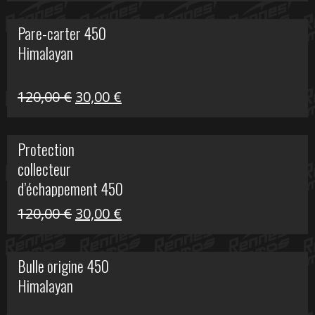
initial
actuel
Pare-carter 450
était :
est :
Himalayan
100,00 €.
20,00 €.
Le
Le
120,00
€
30,00
€
prix
prix
initial
actuel
Protection
était :
est :
collecteur
120,00 €.
30,00 €.
d’échappement 450
Himalayan
Le
Le
120,00
€
30,00
€
prix
prix
initial
actuel
Bulle origine 450
était :
est :
Himalayan
120,00 €.
30,00 €.