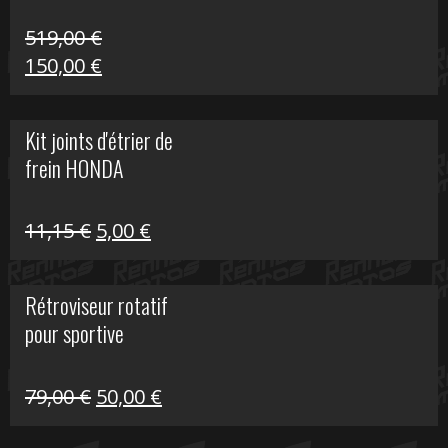
519,00
€
Le
Le
150,00
€
prix
prix
initial
actuel
Kit joints d'étrier de
était :
est :
frein HONDA
519,00 €.
150,00 €.
Le
Le
11,15
€
5,00
€
prix
prix
initial
actuel
Rétroviseur rotatif
était :
est :
pour sportive
11,15 €.
5,00 €.
Le
Le
79,00
€
50,00
€
prix
prix