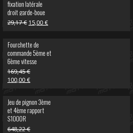
fixation latérale
29,17 €.
15,00 €.
droit garde-boue
arrière pour Vulcan
Le
Le
29,17
€
15,00
€
S
prix
prix
initial
actuel
Fourchette de
était :
est :
commande 5ème et
29,17 €.
15,00 €.
6ème vitesse
S1000R
169,45
€
Le
Le
100,00
€
prix
prix
initial
actuel
Jeu de pignon 3ème
était :
est :
et 4ème rapport
169,45 €.
100,00 €.
S1000R
648,22
€