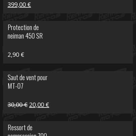
Le
Le
399,00
€
prix
prix
initial
actuel
Protection de
était :
est :
neiman 450 SR
648,22 €.
399,00 €.
2,90
€
Saut de vent pour
MT-07
Le
Le
30,00
€
20,00
€
prix
prix
initial
actuel
Ressort de
était :
est :
compression 700