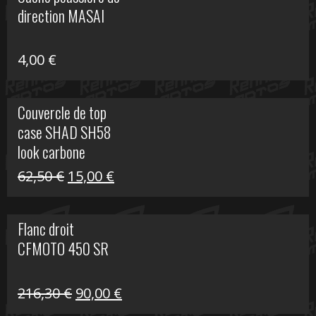
était :
est :
direction MASAI
672,00 €.
300,00 €.
4,00
€
Couvercle de top
case SHAD SH58
look carbone
Le
Le
62,50
€
15,00
€
prix
prix
initial
actuel
Flanc droit
était :
est :
CFMOTO 450 SR
62,50 €.
15,00 €.
Le
Le
216,30
€
90,00
€
prix
prix