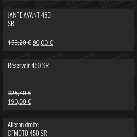
prix
prix
initial
actuel
JANTE AVANT 450
était :
est :
SR
849,00 €.
339,00 €.
Le
Le
153,20
€
90,00
€
prix
prix
initial
actuel
Réservoir 450 SR
était :
est :
153,20 €.
90,00 €.
325,40
€
Le
Le
190,00
€
prix
prix
initial
actuel
Aileron droite
était :
est :
CFMOTO 450 SR
325,40 €.
190,00 €.