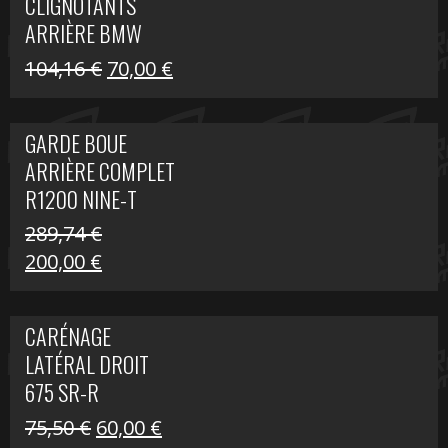
CLIGNOTANTS
40,22 €.
25,00 €.
ARRIÈRE BMW
R1200 NINE-T
Le
Le
104,16
€
70,00
€
SCRAMBLER
prix
prix
initial
actuel
GARDE BOUE
était :
est :
ARRIÈRE COMPLET
104,16 €.
70,00 €.
R1200 NINE-T
SCRAMBLER
289,74
€
Le
Le
200,00
€
prix
prix
initial
actuel
CARÉNAGE
était :
est :
LATÉRAL DROIT
289,74 €.
200,00 €.
675 SR-R
Le
Le
75,50
€
60,00
€