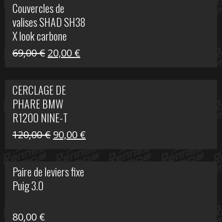
Couvercles de
était :
est :
valises SHAD SH38
238,00 €.
79,00 €.
X look carbone
Le
Le
69,00
€
20,00
€
prix
prix
initial
actuel
CERCLAGE DE
était :
est :
PHARE BMW
69,00 €.
20,00 €.
R1200 NINE-T
Le
Le
120,00
€
90,00
€
prix
prix
initial
actuel
Paire de leviers fixe
était :
est :
Puig 3.0
120,00 €.
90,00 €.
80,00
€