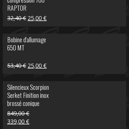
30,00 €.
20,00 €.
RAPTOR
Le
Le
32,40
€
25,00
€
prix
prix
initial
actuel
Bobine d'allumage
était :
est :
650 MT
32,40 €.
25,00 €.
Le
Le
53,40
€
25,00
€
prix
prix
initial
actuel
Silencieux Scorpion
était :
est :
Serket Finition inox
53,40 €.
25,00 €.
brossé conique
double Z 1000
849,00
€
Le
Le
339,00
€