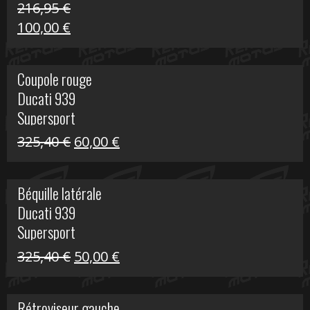
216,95
€
Le
Le
100,00
€
prix
prix
initial
actuel
Coupole rouge
était :
est :
Ducati 939
216,95 €.
100,00 €.
Supersport
Le
Le
325,40
€
60,00
€
prix
prix
initial
actuel
Béquille latérale
était :
est :
Ducati 939
325,40 €.
60,00 €.
Supersport
Le
Le
325,40
€
50,00
€
prix
prix
initial
actuel
Rétroviseur gauche