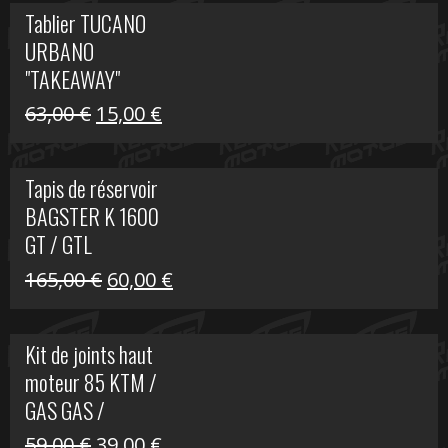
initial
actuel
Tablier TUCANO
était :
est :
URBANO
79,00 €.
50,00 €.
"TAKEAWAY"
Le
Le
63,00
€
15,00
€
prix
prix
initial
actuel
Tapis de réservoir
était :
est :
BAGSTER K 1600
63,00 €.
15,00 €.
GT / GTL
Le
Le
165,00
€
60,00
€
prix
prix
initial
actuel
Kit de joints haut
était :
est :
moteur 85 KTM /
165,00 €.
60,00 €.
GAS GAS /
HUSQVARNA
Le
Le
59,00
€
39,00
€