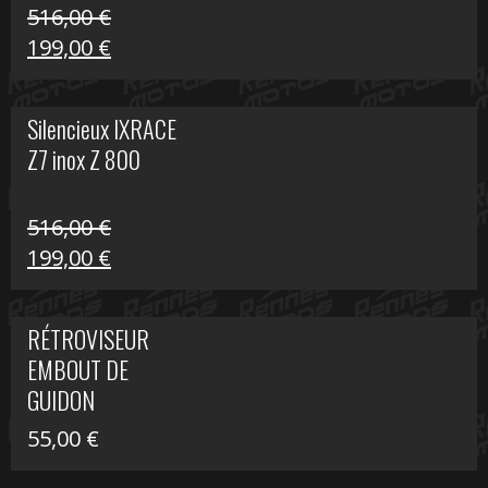
516,00
€
Le
Le
199,00
€
prix
prix
initial
actuel
Silencieux IXRACE
était :
est :
Z7 inox Z 800
516,00 €.
199,00 €.
516,00
€
Le
Le
199,00
€
prix
prix
initial
actuel
RÉTROVISEUR
était :
est :
EMBOUT DE
516,00 €.
199,00 €.
GUIDON
55,00
€