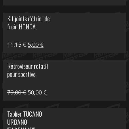
prix
prix
initial
actuel
Kit joints d'étrier de
était :
est :
frein HONDA
519,00 €.
150,00 €.
Le
Le
11,15
€
5,00
€
prix
prix
initial
actuel
Rétroviseur rotatif
était :
est :
pour sportive
11,15 €.
5,00 €.
Le
Le
79,00
€
50,00
€
prix
prix
initial
actuel
Tablier TUCANO
était :
est :
URBANO
79,00 €.
50,00 €.