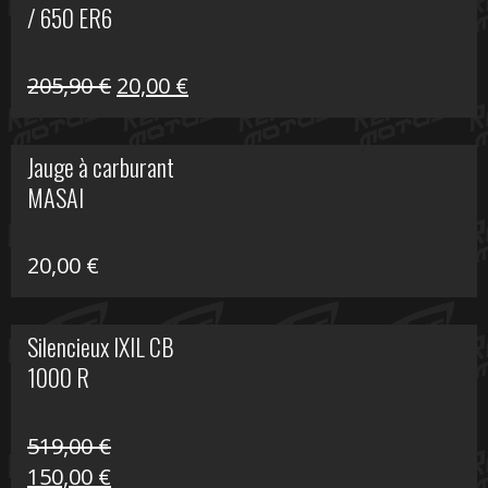
/ 650 ER6
Le
Le
205,90
€
20,00
€
prix
prix
initial
actuel
Jauge à carburant
était :
est :
MASAI
205,90 €.
20,00 €.
20,00
€
Silencieux IXIL CB
1000 R
519,00
€
Le
Le
150,00
€