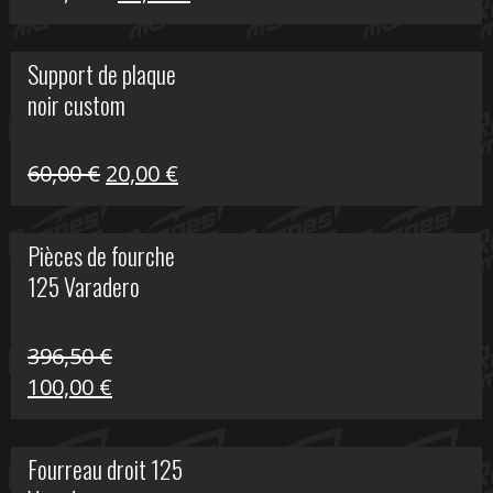
prix
prix
initial
actuel
Support de plaque
était :
est :
noir custom
160,60 €.
40,00 €.
Le
Le
60,00
€
20,00
€
prix
prix
initial
actuel
Pièces de fourche
était :
est :
125 Varadero
60,00 €.
20,00 €.
396,50
€
Le
Le
100,00
€
prix
prix
initial
actuel
Fourreau droit 125
était :
est :