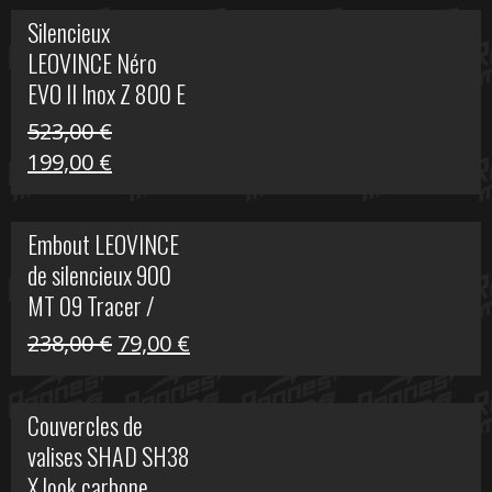
Silencieux
LEOVINCE Néro
EVO II Inox Z 800 E
523,00
€
Le
Le
199,00
€
prix
prix
initial
actuel
Embout LEOVINCE
était :
est :
de silencieux 900
523,00 €.
199,00 €.
MT 09 Tracer /
Tracer GT
Le
Le
238,00
€
79,00
€
prix
prix
initial
actuel
Couvercles de
était :
est :
valises SHAD SH38
238,00 €.
79,00 €.
X look carbone