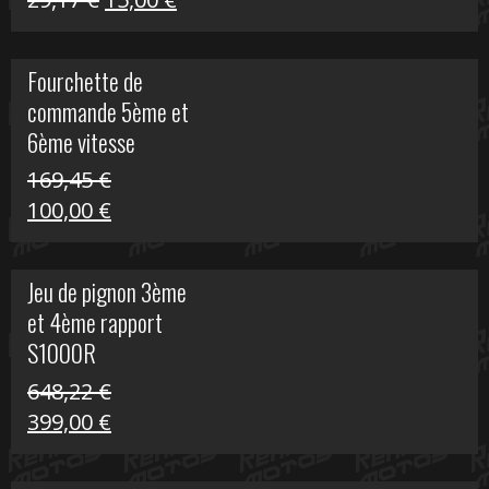
S
prix
prix
initial
actuel
Fourchette de
était :
est :
commande 5ème et
29,17 €.
15,00 €.
6ème vitesse
S1000R
169,45
€
Le
Le
100,00
€
prix
prix
initial
actuel
Jeu de pignon 3ème
était :
est :
et 4ème rapport
169,45 €.
100,00 €.
S1000R
648,22
€
Le
Le
399,00
€
prix
prix
initial
actuel