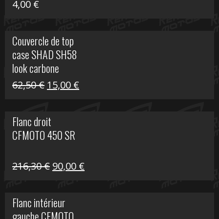
4,00
€
Couvercle de top
case SHAD SH58
look carbone
Le
Le
62,50
€
15,00
€
prix
prix
initial
actuel
Flanc droit
était :
est :
CFMOTO 450 SR
62,50 €.
15,00 €.
Le
Le
216,30
€
90,00
€
prix
prix
initial
actuel
Flanc intérieur
était :
est :
gauche CFMOTO