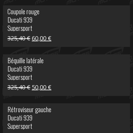
initial
actuel
Coupole rouge
était :
est :
Ducati 939
216,95 €.
100,00 €.
Supersport
Le
Le
325,40
€
60,00
€
prix
prix
initial
actuel
Béquille latérale
était :
est :
Ducati 939
325,40 €.
60,00 €.
Supersport
Le
Le
325,40
€
50,00
€
prix
prix
initial
actuel
Rétroviseur gauche
était :
est :
Ducati 939
325,40 €.
50,00 €.
Supersport