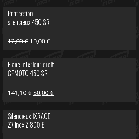
initial
actuel
Protection
était :
est :
silencieux 450 SR
75,30 €.
30,00 €.
Le
Le
12,00
€
10,00
€
prix
prix
initial
actuel
Flanc intérieur droit
était :
est :
CFMOTO 450 SR
12,00 €.
10,00 €.
Le
Le
141,10
€
80,00
€
prix
prix
initial
actuel
Silencieux IXRACE
était :
est :
Z7 inox Z 800 E
141,10 €.
80,00 €.