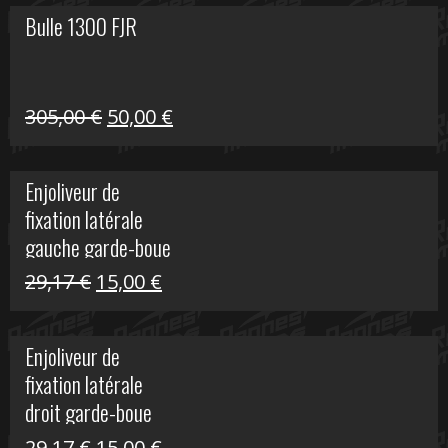
Bulle 1300 FJR
Le
Le
305,00
€
50,00
€
prix
prix
initial
actuel
Enjoliveur de
était :
est :
fixation latérale
305,00 €.
50,00 €.
gauche garde-boue
arrière Vulcan S
Le
Le
29,17
€
15,00
€
prix
prix
initial
actuel
Enjoliveur de
était :
est :
fixation latérale
29,17 €.
15,00 €.
droit garde-boue
arrière pour Vulcan
Le
Le
29,17
€
15,00
€