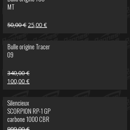
était :
est :
MT
59,00 €.
39,00 €.
Le
Le
50,00
€
25,00
€
prix
prix
initial
actuel
Bulle origine Tracer
était :
est :
09
50,00 €.
25,00 €.
340,00
€
Le
Le
100,00
€
prix
prix
initial
actuel
Silencieux
était :
est :
SCORPION RP-1 GP
340,00 €.
100,00 €.
carbone 1000 CBR
RR
999,00
€