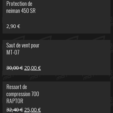
Protection de
était :
est :
neiman 450 SR
648,22 €.
399,00 €.
2,90
€
Saut de vent pour
MT-07
Le
Le
30,00
€
20,00
€
prix
prix
initial
actuel
Ressort de
était :
est :
compression 700
30,00 €.
20,00 €.
RAPTOR
Le
Le
32,40
€
25,00
€