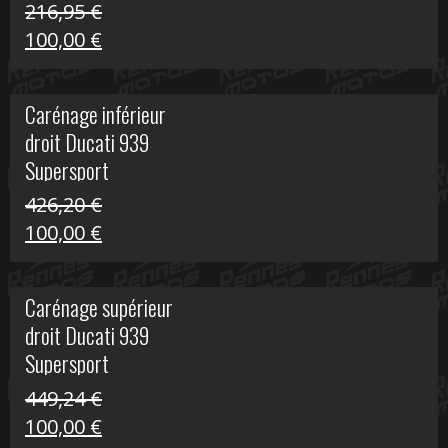
216,95
€
Le
Le
100,00
€
prix
prix
initial
actuel
Carénage inférieur
était :
est :
droit Ducati 939
216,95 €.
100,00 €.
Supersport
426,20
€
Le
Le
100,00
€
prix
prix
initial
actuel
Carénage supérieur
était :
est :
droit Ducati 939
426,20 €.
100,00 €.
Supersport
449,24
€
Le
Le
100,00
€