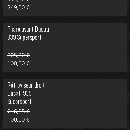
Le
Le
249,00
€
prix
prix
initial
actuel
Phare avant Ducati
était :
est :
939 Supersport
999,00 €.
249,00 €.
805,80
€
Le
Le
100,00
€
prix
prix
initial
actuel
Rétroviseur droit
était :
est :
Ducati 939
805,80 €.
100,00 €.
Supersport
216,95
€
Le
Le
100,00
€
prix
prix