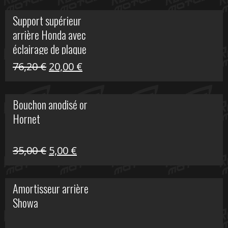
initial
actuel
Support supérieur
était :
est :
arrière Honda avec
40,90 €.
10,00 €.
éclairage de plaque
Le
Le
76,20
€
20,00
€
prix
prix
initial
actuel
Bouchon anodisé or
était :
est :
Hornet
76,20 €.
20,00 €.
Le
Le
35,00
€
5,00
€
prix
prix
initial
actuel
Amortisseur arrière
était :
est :
Showa
35,00 €.
5,00 €.