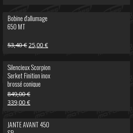
prix
prix
initial
actuel
Bobine d'allumage
était :
est :
650 MT
32,40 €.
25,00 €.
Le
Le
53,40
€
25,00
€
prix
prix
initial
actuel
Silencieux Scorpion
était :
est :
Serket Finition inox
53,40 €.
25,00 €.
brossé conique
double Z 1000
849,00
€
Le
Le
339,00
€
prix
prix
initial
actuel
JANTE AVANT 450
était :
est :
SR