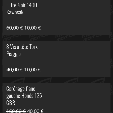
Filtre à air 1400
était :
est :
Kawasaki
99,00 €.
20,00 €.
Le
Le
60,00
€
10,00
€
prix
prix
initial
actuel
8 Vis a tête Torx
était :
est :
Piaggio
60,00 €.
10,00 €.
Le
Le
40,00
€
10,00
€
prix
prix
initial
actuel
Carénage flanc
était :
est :
gauche Honda 125
40,00 €.
10,00 €.
CBR
Le
Le
160,60
€
40,00
€