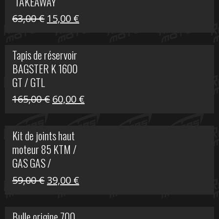
"TAKEAWAY"
Le
Le
63,00
€
15,00
€
prix
prix
initial
actuel
Tapis de réservoir
était :
est :
BAGSTER K 1600
63,00 €.
15,00 €.
GT / GTL
Le
Le
165,00
€
60,00
€
prix
prix
initial
actuel
Kit de joints haut
était :
est :
moteur 85 KTM /
165,00 €.
60,00 €.
GAS GAS /
HUSQVARNA
Le
Le
59,00
€
39,00
€
prix
prix
initial
actuel
Bulle origine 700