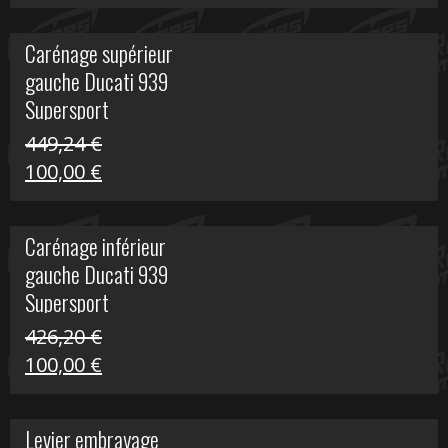
prix
prix
initial
actuel
Carénage supérieur
était :
est :
gauche Ducati 939
449,24 €.
100,00 €.
Supersport
449,24
€
Le
Le
100,00
€
prix
prix
initial
actuel
Carénage inférieur
était :
est :
gauche Ducati 939
449,24 €.
100,00 €.
Supersport
426,20
€
Le
Le
100,00
€
prix
prix
initial
actuel
Levier embrayage
était :
est :