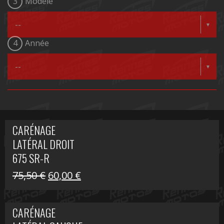
3
Modèle
4
Année
CARÉNAGE
LATÉRAL DROIT
675 SR-R
Le
Le
75,50
€
60,00
€
prix
prix
initial
actuel
CARÉNAGE
était :
est :