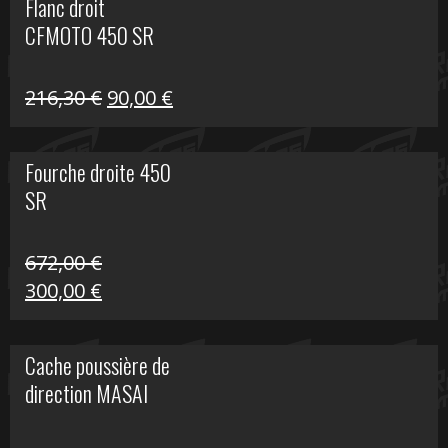
Flanc droit
était :
est :
CFMOTO 450 SR
216,30 €.
90,00 €.
Le
Le
216,30
€
90,00
€
prix
prix
initial
actuel
Fourche droite 450
était :
est :
SR
216,30 €.
90,00 €.
672,00
€
Le
Le
300,00
€
prix
prix
initial
actuel
Cache poussière de
était :
est :
direction MASAI
672,00 €.
300,00 €.