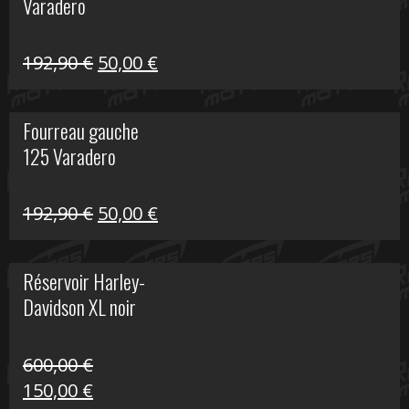
Varadero
396,50 €.
100,00 €.
Le
Le
192,90
€
50,00
€
prix
prix
initial
actuel
Fourreau gauche
était :
est :
125 Varadero
192,90 €.
50,00 €.
Le
Le
192,90
€
50,00
€
prix
prix
initial
actuel
Réservoir Harley-
était :
est :
Davidson XL noir
192,90 €.
50,00 €.
600,00
€
Le
Le
150,00
€