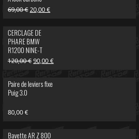
Le
Le
69,00
€
20,00
€
prix
prix
initial
actuel
CERCLAGE DE
était :
est :
PHARE BMW
69,00 €.
20,00 €.
R1200 NINE-T
Le
Le
120,00
€
90,00
€
prix
prix
initial
actuel
Paire de leviers fixe
était :
est :
Puig 3.0
120,00 €.
90,00 €.
80,00
€
Bavette AR Z 800