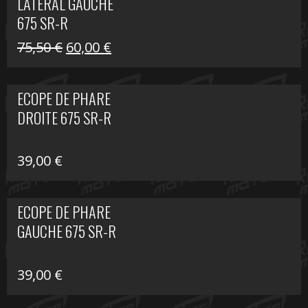
LATÉRAL GAUCHE
75,50 €.
60,00 €.
675 SR-R
Le
Le
75,50
€
60,00
€
prix
prix
initial
actuel
ECOPE DE PHARE
était :
est :
DROITE 675 SR-R
75,50 €.
60,00 €.
39,00
€
ECOPE DE PHARE
GAUCHE 675 SR-R
39,00
€