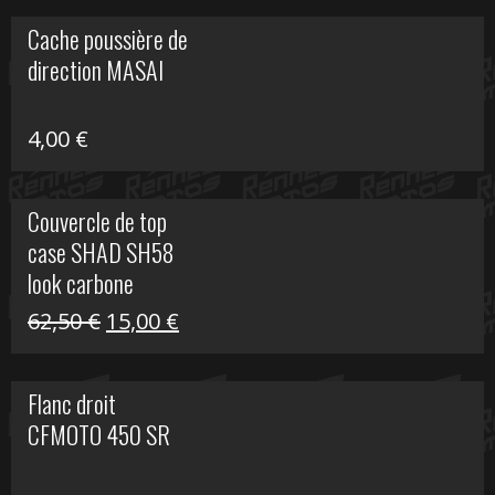
initial
actuel
Cache poussière de
était :
est :
direction MASAI
672,00 €.
300,00 €.
4,00
€
Couvercle de top
case SHAD SH58
look carbone
Le
Le
62,50
€
15,00
€
prix
prix
initial
actuel
Flanc droit
était :
est :
CFMOTO 450 SR
62,50 €.
15,00 €.