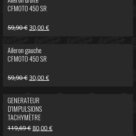
était :
est :
CFMOTO 450 SR
325,40 €.
190,00 €.
Le
Le
59,90
€
30,00
€
prix
prix
initial
actuel
Aileron gauche
était :
est :
CFMOTO 450 SR
59,90 €.
30,00 €.
Le
Le
59,90
€
30,00
€
prix
prix
initial
actuel
GENERATEUR
était :
est :
D'IMPULSIONS
59,90 €.
30,00 €.
TACHYMÈTRE
R1200 C
Le
Le
119,69
€
80,00
€