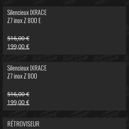
initial
actuel
Silencieux IXRACE
était :
est :
Z7 inox Z 800 E
141,10 €.
80,00 €.
516,00
€
Le
Le
199,00
€
prix
prix
initial
actuel
Silencieux IXRACE
était :
est :
Z7 inox Z 800
516,00 €.
199,00 €.
516,00
€
Le
Le
199,00
€
prix
prix
initial
actuel
RÉTROVISEUR
était :
est :