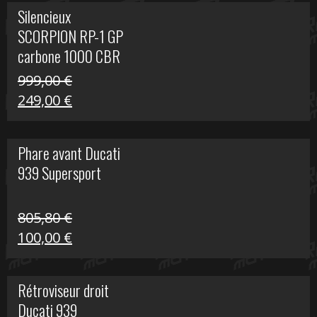
initial
actuel
Silencieux
était :
est :
SCORPION RP-1 GP
340,00 €.
100,00 €.
carbone 1000 CBR
RR
999,00
€
Le
Le
249,00
€
prix
prix
initial
actuel
Phare avant Ducati
était :
est :
939 Supersport
999,00 €.
249,00 €.
805,80
€
Le
Le
100,00
€
prix
prix
initial
actuel
Rétroviseur droit
était :
est :
Ducati 939
805,80 €.
100,00 €.