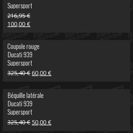
Supersport
216,95
€
Le
Le
100,00
€
prix
prix
initial
actuel
Coupole rouge
était :
est :
Ducati 939
216,95 €.
100,00 €.
Supersport
Le
Le
325,40
€
60,00
€
prix
prix
initial
actuel
Béquille latérale
était :
est :
Ducati 939
325,40 €.
60,00 €.
Supersport
Le
Le
325,40
€
50,00
€
prix
prix