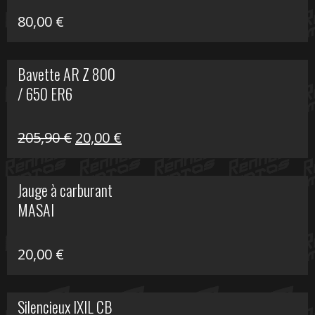
80,00
€
Bavette AR Z 800
/ 650 ER6
Le
Le
205,90
€
20,00
€
prix
prix
initial
actuel
Jauge à carburant
était :
est :
MASAI
205,90 €.
20,00 €.
20,00
€
Silencieux IXIL CB