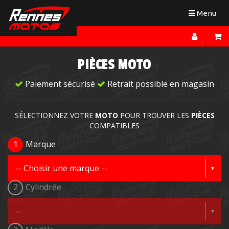
Toggle
Menu
navigation
PIÈCES MOTO
Paiement sécurisé
Retrait possible en magasin
SÉLECTIONNEZ VOTRE
MOTO
POUR TROUVER LES
PIÈCES
COMPATIBLES
1
Marque
2
Cylindrée