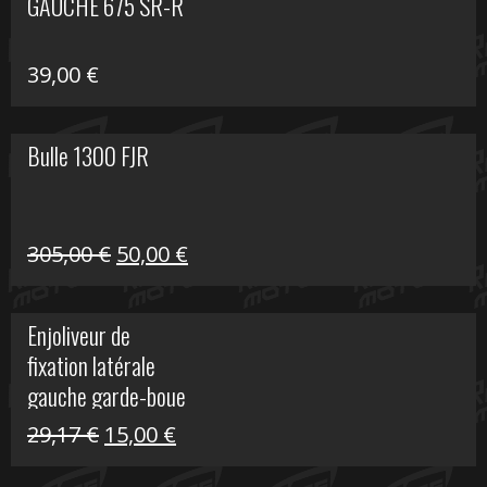
GAUCHE 675 SR-R
39,00
€
Bulle 1300 FJR
Le
Le
305,00
€
50,00
€
prix
prix
initial
actuel
Enjoliveur de
était :
est :
fixation latérale
305,00 €.
50,00 €.
gauche garde-boue
arrière Vulcan S
Le
Le
29,17
€
15,00
€
prix
prix