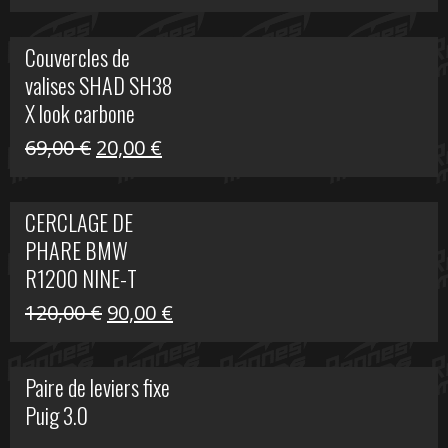
prix
prix
initial
actuel
Couvercles de
était :
est :
valises SHAD SH38
238,00 €.
79,00 €.
X look carbone
Le
Le
69,00
€
20,00
€
prix
prix
initial
actuel
CERCLAGE DE
était :
est :
PHARE BMW
69,00 €.
20,00 €.
R1200 NINE-T
Le
Le
120,00
€
90,00
€
prix
prix
initial
actuel
Paire de leviers fixe
était :
est :
Puig 3.0
120,00 €.
90,00 €.