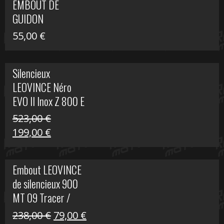
EMBOUT DE
516,00 €.
199,00 €.
GUIDON
55,00
€
Silencieux
LEOVINCE Néro
EVO II Inox Z 800 E
523,00
€
Le
Le
199,00
€
prix
prix
initial
actuel
Embout LEOVINCE
était :
est :
de silencieux 900
523,00 €.
199,00 €.
MT 09 Tracer /
Tracer GT
Le
Le
238,00
€
79,00
€