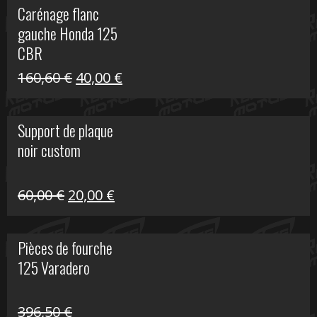
Carénage flanc
était :
est :
gauche Honda 125
40,00 €.
10,00 €.
CBR
Le
Le
160,60
€
40,00
€
prix
prix
initial
actuel
Support de plaque
était :
est :
noir custom
160,60 €.
40,00 €.
Le
Le
60,00
€
20,00
€
prix
prix
initial
actuel
Pièces de fourche
était :
est :
125 Varadero
60,00 €.
20,00 €.
396,50
€