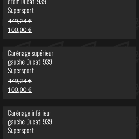
droit Ducati 939
426,20 €.
100,00 €.
Supersport
449,24
€
Le
Le
100,00
€
prix
prix
initial
actuel
Carénage supérieur
était :
est :
gauche Ducati 939
449,24 €.
100,00 €.
Supersport
449,24
€
Le
Le
100,00
€
prix
prix
initial
actuel
Carénage inférieur
était :
est :
gauche Ducati 939
449,24 €.
100,00 €.
Supersport