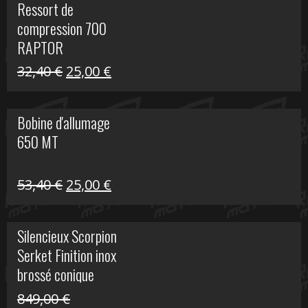
Ressort de
était :
est :
compression 700
30,00 €.
20,00 €.
RAPTOR
Le
Le
32,40
€
25,00
€
prix
prix
initial
actuel
Bobine d'allumage
était :
est :
650 MT
32,40 €.
25,00 €.
Le
Le
53,40
€
25,00
€
prix
prix
initial
actuel
Silencieux Scorpion
était :
est :
Serket Finition inox
53,40 €.
25,00 €.
brossé conique
double Z 1000
849,00
€