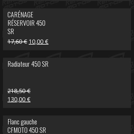
prix
prix
initial
actuel
CARÉNAGE
était :
est :
RÉSERVOIR 450
119,69 €.
80,00 €.
SR
Le
Le
17,60
€
10,00
€
prix
prix
initial
actuel
Radiateur 450 SR
était :
est :
17,60 €.
10,00 €.
218,50
€
Le
Le
130,00
€
prix
prix
initial
actuel
Flanc gauche
était :
est :
CFMOTO 450 SR
218,50 €.
130,00 €.