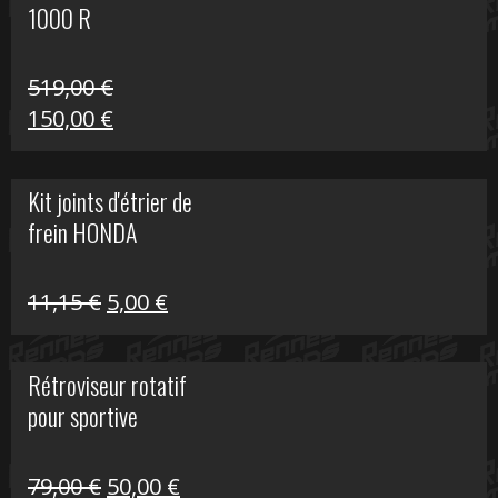
1000 R
519,00
€
Le
Le
150,00
€
prix
prix
initial
actuel
Kit joints d'étrier de
était :
est :
frein HONDA
519,00 €.
150,00 €.
Le
Le
11,15
€
5,00
€
prix
prix
initial
actuel
Rétroviseur rotatif
était :
est :
pour sportive
11,15 €.
5,00 €.
Le
Le
79,00
€
50,00
€