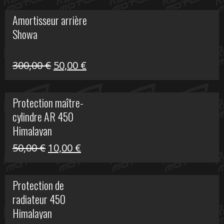
initial
actuel
Amortisseur arrière
était :
est :
Showa
35,00 €.
5,00 €.
Le
Le
300,00
€
50,00
€
prix
prix
initial
actuel
Protection maître-
était :
est :
cylindre AR 450
300,00 €.
50,00 €.
Himalayan
Le
Le
50,00
€
10,00
€
prix
prix
initial
actuel
Protection de
était :
est :
radiateur 450
50,00 €.
10,00 €.
Himalayan