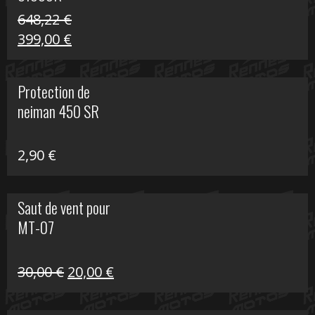
648,22
€
Le
Le
399,00
€
prix
prix
initial
actuel
Protection de
était :
est :
neiman 450 SR
648,22 €.
399,00 €.
2,90
€
Saut de vent pour
MT-07
Le
Le
30,00
€
20,00
€
prix
prix
initial
actuel