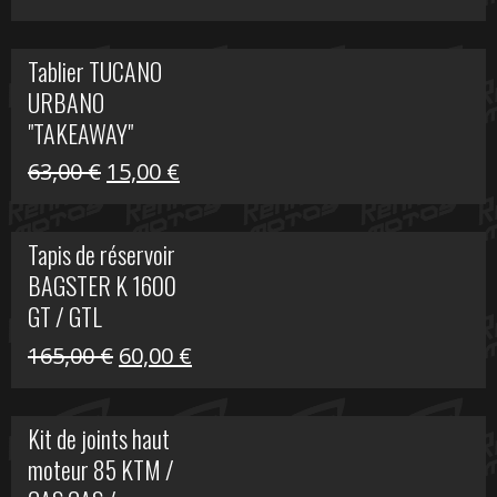
prix
prix
initial
actuel
Tablier TUCANO
était :
est :
URBANO
79,00 €.
50,00 €.
"TAKEAWAY"
Le
Le
63,00
€
15,00
€
prix
prix
initial
actuel
Tapis de réservoir
était :
est :
BAGSTER K 1600
63,00 €.
15,00 €.
GT / GTL
Le
Le
165,00
€
60,00
€
prix
prix
initial
actuel
Kit de joints haut
était :
est :
moteur 85 KTM /
165,00 €.
60,00 €.