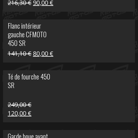
Le
Le
216,30
€
90,00
€
prix
prix
initial
actuel
Flanc intérieur
était :
est :
gauche CFMOTO
216,30 €.
90,00 €.
450 SR
Le
Le
141,10
€
80,00
€
prix
prix
initial
actuel
Té de fourche 450
était :
est :
SR
141,10 €.
80,00 €.
249,00
€
Le
Le
120,00
€
prix
prix
initial
actuel
Garde boue avant