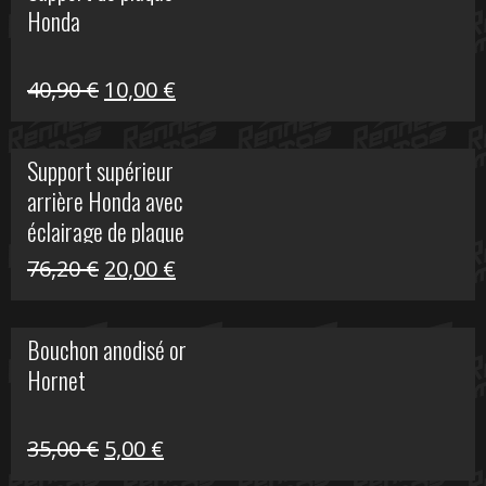
Honda
22,30 €.
5,00 €.
Le
Le
40,90
€
10,00
€
prix
prix
initial
actuel
Support supérieur
était :
est :
arrière Honda avec
40,90 €.
10,00 €.
éclairage de plaque
Le
Le
76,20
€
20,00
€
prix
prix
initial
actuel
Bouchon anodisé or
était :
est :
Hornet
76,20 €.
20,00 €.
Le
Le
35,00
€
5,00
€
prix
prix