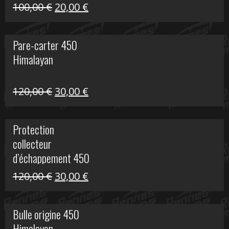
Le
Le
100,00
€
20,00
€
prix
prix
initial
actuel
Pare-carter 450
était :
est :
Himalayan
100,00 €.
20,00 €.
Le
Le
120,00
€
30,00
€
prix
prix
initial
actuel
Protection
était :
est :
collecteur
120,00 €.
30,00 €.
d’échappement 450
Himalayan
Le
Le
120,00
€
30,00
€
prix
prix
initial
actuel
Bulle origine 450
était :
est :
Himalayan