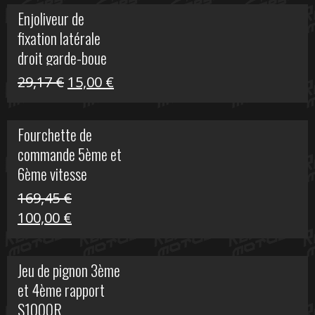
initial
actuel
Enjoliveur de
était :
est :
fixation latérale
29,17 €.
15,00 €.
droit garde-boue
arrière pour Vulcan
Le
Le
29,17
€
15,00
€
S
prix
prix
initial
actuel
Fourchette de
était :
est :
commande 5ème et
29,17 €.
15,00 €.
6ème vitesse
S1000R
169,45
€
Le
Le
100,00
€
prix
prix
initial
actuel
Jeu de pignon 3ème
était :
est :
et 4ème rapport
169,45 €.
100,00 €.
S1000R