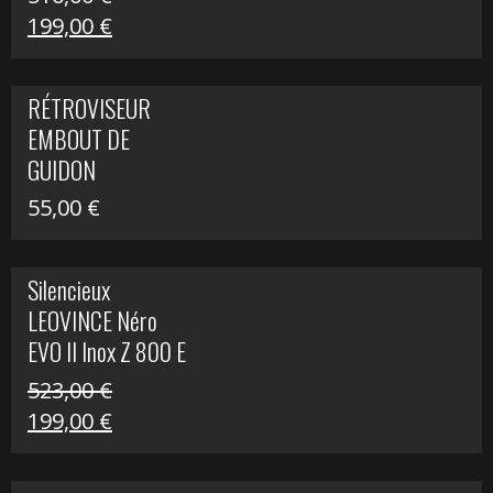
Le
Le
199,00
€
prix
prix
initial
actuel
RÉTROVISEUR
était :
est :
EMBOUT DE
516,00 €.
199,00 €.
GUIDON
55,00
€
Silencieux
LEOVINCE Néro
EVO II Inox Z 800 E
523,00
€
Le
Le
199,00
€
prix
prix
initial
actuel