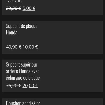
Le
Le
22,30
€
5,00
€
prix
prix
initial
actuel
Support de plaque
était :
est :
Honda
22,30 €.
5,00 €.
Le
Le
40,90
€
10,00
€
prix
prix
initial
actuel
Support supérieur
était :
est :
arrière Honda avec
40,90 €.
10,00 €.
éclairage de plaque
Le
Le
76,20
€
20,00
€
prix
prix
initial
actuel
Bouchon anodisé or
était :
est :