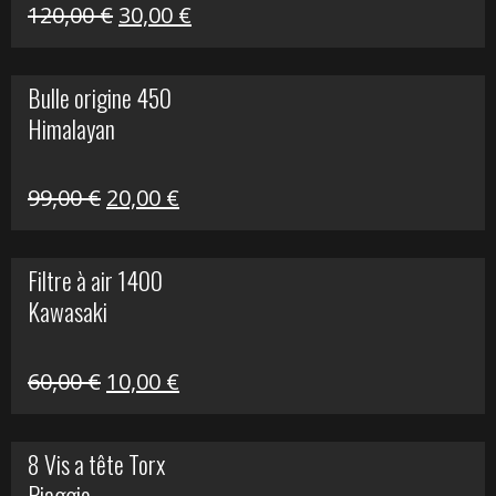
Himalayan
Le
Le
120,00
€
30,00
€
prix
prix
initial
actuel
Bulle origine 450
était :
est :
Himalayan
120,00 €.
30,00 €.
Le
Le
99,00
€
20,00
€
prix
prix
initial
actuel
Filtre à air 1400
était :
est :
Kawasaki
99,00 €.
20,00 €.
Le
Le
60,00
€
10,00
€
prix
prix
initial
actuel
8 Vis a tête Torx
était :
est :
Piaggio