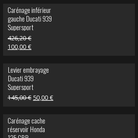
initial
actuel
Carénage inférieur
était :
est :
gauche Ducati 939
449,24 €.
100,00 €.
Supersport
426,20
€
Le
Le
100,00
€
prix
prix
initial
actuel
Levier embrayage
était :
est :
Ducati 939
426,20 €.
100,00 €.
Supersport
Le
Le
145,00
€
50,00
€
prix
prix
initial
actuel
Carénage cache
était :
est :
réservoir Honda
145,00 €.
50,00 €.
125 CBR