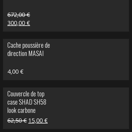
672,00
€
Le
Le
300,00
€
prix
prix
initial
actuel
Cache poussière de
était :
est :
direction MASAI
672,00 €.
300,00 €.
4,00
€
Couvercle de top
case SHAD SH58
look carbone
Le
Le
62,50
€
15,00
€
prix
prix