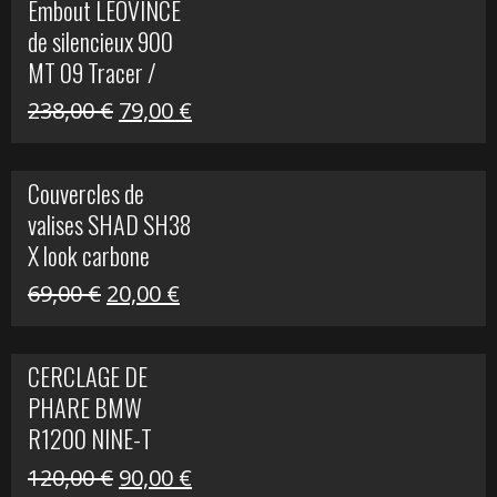
Embout LEOVINCE
était :
est :
de silencieux 900
523,00 €.
199,00 €.
MT 09 Tracer /
Tracer GT
Le
Le
238,00
€
79,00
€
prix
prix
initial
actuel
Couvercles de
était :
est :
valises SHAD SH38
238,00 €.
79,00 €.
X look carbone
Le
Le
69,00
€
20,00
€
prix
prix
initial
actuel
CERCLAGE DE
était :
est :
PHARE BMW
69,00 €.
20,00 €.
R1200 NINE-T
Le
Le
120,00
€
90,00
€