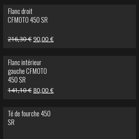
initial
actuel
Flanc droit
était :
est :
CFMOTO 450 SR
62,50 €.
15,00 €.
Le
Le
216,30
€
90,00
€
prix
prix
initial
actuel
Flanc intérieur
était :
est :
gauche CFMOTO
216,30 €.
90,00 €.
450 SR
Le
Le
141,10
€
80,00
€
prix
prix
initial
actuel
Té de fourche 450
était :
est :
SR
141,10 €.
80,00 €.