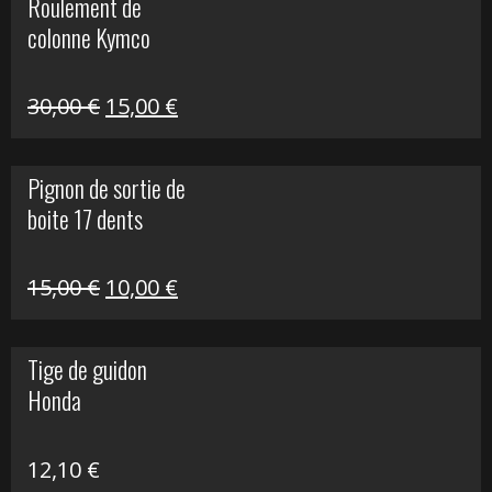
Roulement de
était :
est :
colonne Kymco
106,00 €.
50,00 €.
Le
Le
30,00
€
15,00
€
prix
prix
initial
actuel
Pignon de sortie de
était :
est :
boite 17 dents
30,00 €.
15,00 €.
Le
Le
15,00
€
10,00
€
prix
prix
initial
actuel
Tige de guidon
était :
est :
Honda
15,00 €.
10,00 €.
12,10
€