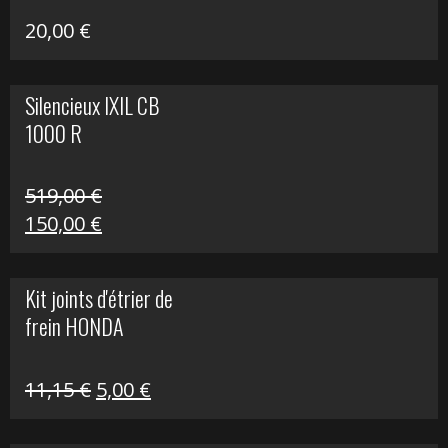
20,00
€
Silencieux IXIL CB
1000 R
519,00
€
Le
Le
150,00
€
prix
prix
initial
actuel
Kit joints d'étrier de
était :
est :
frein HONDA
519,00 €.
150,00 €.
Le
Le
11,15
€
5,00
€
prix
prix
initial
actuel