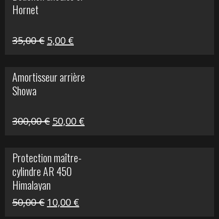
Hornet
76,20 €.
20,00 €.
Le
Le
35,00
€
5,00
€
prix
prix
initial
actuel
Amortisseur arrière
était :
est :
Showa
35,00 €.
5,00 €.
Le
Le
300,00
€
50,00
€
prix
prix
initial
actuel
Protection maître-
était :
est :
cylindre AR 450
300,00 €.
50,00 €.
Himalayan
Le
Le
50,00
€
10,00
€
prix
prix