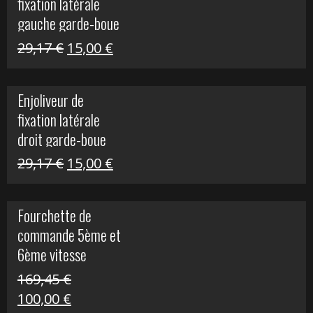
fixation latérale
305,00 €.
50,00 €.
gauche garde-boue
arrière Vulcan S
Le
Le
29,17
€
15,00
€
prix
prix
initial
actuel
Enjoliveur de
était :
est :
fixation latérale
29,17 €.
15,00 €.
droit garde-boue
arrière pour Vulcan
Le
Le
29,17
€
15,00
€
S
prix
prix
initial
actuel
Fourchette de
était :
est :
commande 5ème et
29,17 €.
15,00 €.
6ème vitesse
S1000R
169,45
€
Le
Le
100,00
€