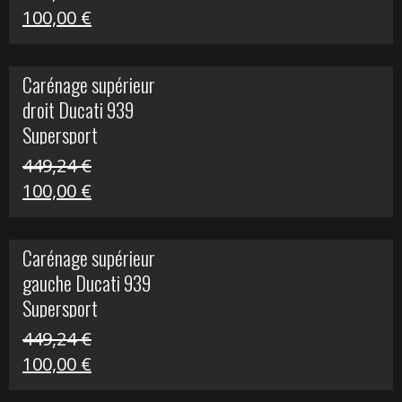
Le
Le
100,00
€
prix
prix
initial
actuel
Carénage supérieur
était :
est :
droit Ducati 939
426,20 €.
100,00 €.
Supersport
449,24
€
Le
Le
100,00
€
prix
prix
initial
actuel
Carénage supérieur
était :
est :
gauche Ducati 939
449,24 €.
100,00 €.
Supersport
449,24
€
Le
Le
100,00
€
prix
prix