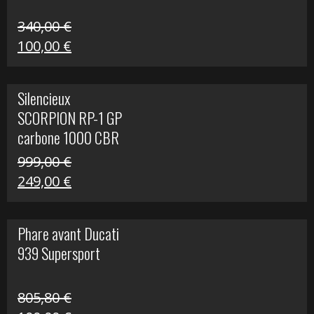
340,00
€
Le
Le
100,00
€
prix
prix
initial
actuel
Silencieux
était :
est :
SCORPION RP-1 GP
340,00 €.
100,00 €.
carbone 1000 CBR
RR
999,00
€
Le
Le
249,00
€
prix
prix
initial
actuel
Phare avant Ducati
était :
est :
939 Supersport
999,00 €.
249,00 €.
805,80
€