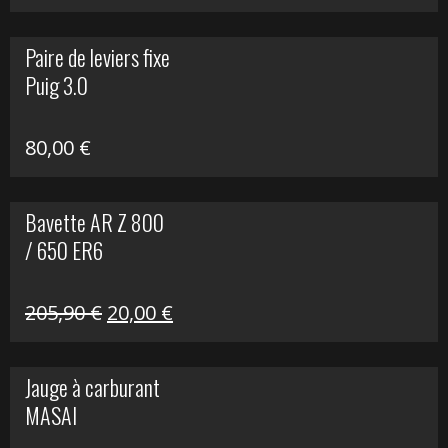
prix
prix
initial
actuel
Paire de leviers fixe
était :
est :
Puig 3.0
120,00 €.
90,00 €.
80,00
€
Bavette AR Z 800
/ 650 ER6
Le
Le
205,90
€
20,00
€
prix
prix
initial
actuel
Jauge à carburant
était :
est :
MASAI
205,90 €.
20,00 €.