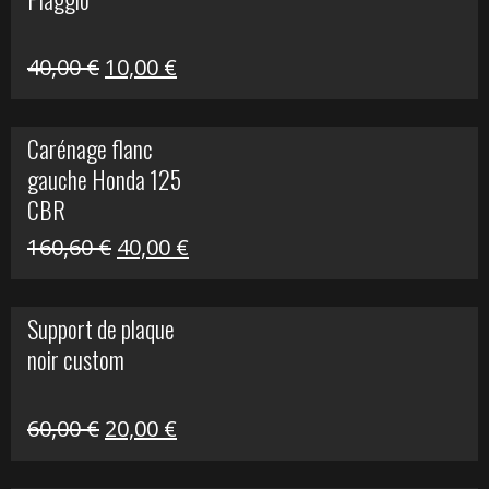
60,00 €.
10,00 €.
Le
Le
40,00
€
10,00
€
prix
prix
initial
actuel
Carénage flanc
était :
est :
gauche Honda 125
40,00 €.
10,00 €.
CBR
Le
Le
160,60
€
40,00
€
prix
prix
initial
actuel
Support de plaque
était :
est :
noir custom
160,60 €.
40,00 €.
Le
Le
60,00
€
20,00
€
prix
prix
initial
actuel