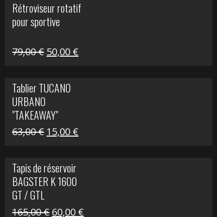
Rétroviseur rotatif
était :
est :
pour sportive
11,15 €.
5,00 €.
Le
Le
79,00
€
50,00
€
prix
prix
initial
actuel
Tablier TUCANO
était :
est :
URBANO
79,00 €.
50,00 €.
"TAKEAWAY"
Le
Le
63,00
€
15,00
€
prix
prix
initial
actuel
Tapis de réservoir
était :
est :
BAGSTER K 1600
63,00 €.
15,00 €.
GT / GTL
Le
Le
165,00
€
60,00
€