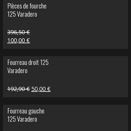
Pièces de fourche
était :
est :
125 Varadero
60,00 €.
20,00 €.
396,50
€
Le
Le
100,00
€
prix
prix
initial
actuel
Fourreau droit 125
était :
est :
Varadero
396,50 €.
100,00 €.
Le
Le
192,90
€
50,00
€
prix
prix
initial
actuel
Fourreau gauche
était :
est :
125 Varadero
192,90 €.
50,00 €.