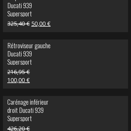
Ducati 939
325,40 €.
60,00 €.
Supersport
Le
Le
325,40
€
50,00
€
prix
prix
initial
actuel
Rétroviseur gauche
était :
est :
Ducati 939
325,40 €.
50,00 €.
Supersport
216,95
€
Le
Le
100,00
€
prix
prix
initial
actuel
Carénage inférieur
était :
est :
droit Ducati 939
216,95 €.
100,00 €.
Supersport
426,20
€