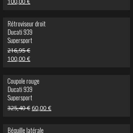
Le
Le
100,00
€
prix
prix
initial
actuel
Rétroviseur droit
était :
est :
Ducati 939
805,80 €.
100,00 €.
Supersport
216,95
€
Le
Le
100,00
€
prix
prix
initial
actuel
Coupole rouge
était :
est :
Ducati 939
216,95 €.
100,00 €.
Supersport
Le
Le
325,40
€
60,00
€
prix
prix
initial
actuel
Béquille latérale
était :
est :