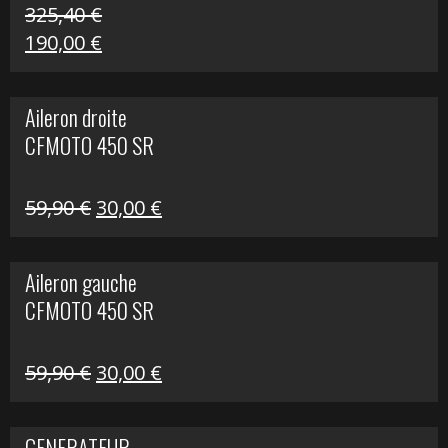
325,40
€
Le
Le
190,00
€
prix
prix
initial
actuel
Aileron droite
était :
est :
CFMOTO 450 SR
325,40 €.
190,00 €.
Le
Le
59,90
€
30,00
€
prix
prix
initial
actuel
Aileron gauche
était :
est :
CFMOTO 450 SR
59,90 €.
30,00 €.
Le
Le
59,90
€
30,00
€
prix
prix
initial
actuel
GENERATEUR