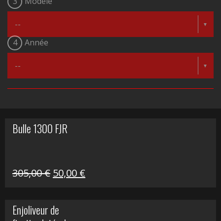
3
Modèle
4
Année
Bulle 1300 FJR
Le
Le
305,00
€
50,00
€
prix
prix
initial
actuel
Enjoliveur de
était :
est :