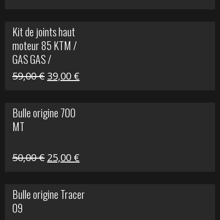
prix
prix
initial
actuel
Kit de joints haut
était :
est :
moteur 85 KTM /
165,00 €.
60,00 €.
GAS GAS /
HUSQVARNA
Le
Le
59,00
€
39,00
€
prix
prix
initial
actuel
Bulle origine 700
était :
est :
MT
59,00 €.
39,00 €.
Le
Le
50,00
€
25,00
€
prix
prix
initial
actuel
Bulle origine Tracer
était :
est :
09
50,00 €.
25,00 €.