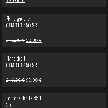
Le
Le
130,00
€
prix
prix
initial
actuel
Flanc gauche
était :
est :
CFMOTO 450 SR
218,50 €.
130,00 €.
Le
Le
216,30
€
90,00
€
prix
prix
initial
actuel
Flanc droit
était :
est :
CFMOTO 450 SR
216,30 €.
90,00 €.
Le
Le
216,30
€
90,00
€
prix
prix
initial
actuel
Fourche droite 450
était :
est :
SR
216,30 €.
90,00 €.