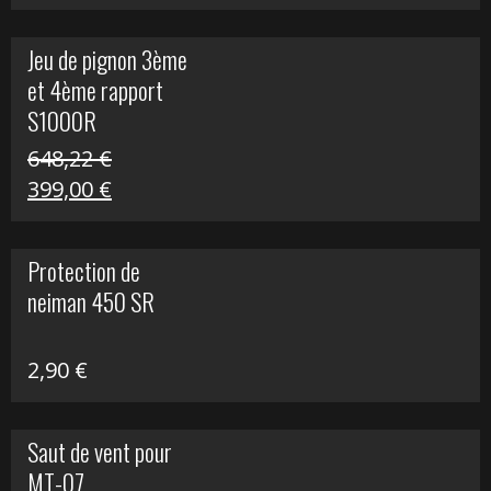
prix
prix
initial
actuel
Jeu de pignon 3ème
était :
est :
et 4ème rapport
169,45 €.
100,00 €.
S1000R
648,22
€
Le
Le
399,00
€
prix
prix
initial
actuel
Protection de
était :
est :
neiman 450 SR
648,22 €.
399,00 €.
2,90
€
Saut de vent pour
MT-07