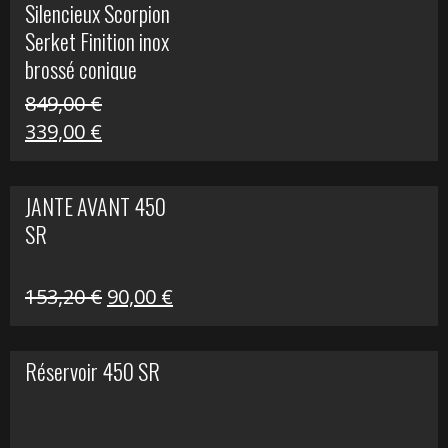
Silencieux Scorpion
était :
est :
Serket Finition inox
53,40 €.
25,00 €.
brossé conique
double Z 1000
849,00
€
Le
Le
339,00
€
prix
prix
initial
actuel
JANTE AVANT 450
était :
est :
SR
849,00 €.
339,00 €.
Le
Le
153,20
€
90,00
€
prix
prix
initial
actuel
Réservoir 450 SR
était :
est :
153,20 €.
90,00 €.