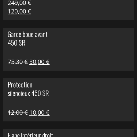
249,00
€
Le
Le
120,00
€
prix
prix
initial
actuel
Garde boue avant
était :
est :
450 SR
249,00 €.
120,00 €.
Le
Le
75,30
€
30,00
€
prix
prix
initial
actuel
Protection
était :
est :
silencieux 450 SR
75,30 €.
30,00 €.
Le
Le
12,00
€
10,00
€
prix
prix
initial
actuel
Flanc intérieur droit