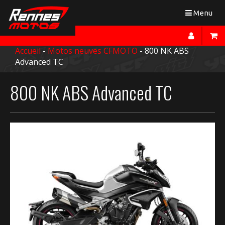
Toggle
Menu
navigation
Accueil
-
Motos neuves CFMOTO
- 800 NK ABS
Advanced TC
800 NK ABS Advanced TC