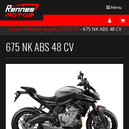
Toggle
Menu
navigation
Accueil
-
Motos neuves CFMOTO
- 675 NK ABS 48 CV
675 NK ABS 48 CV