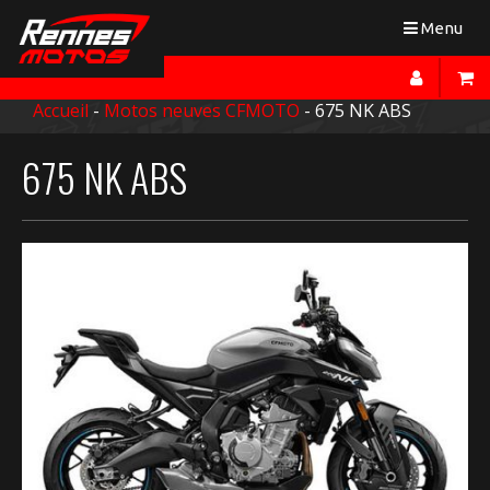
Toggle
Menu
navigation
Accueil
-
Motos neuves CFMOTO
- 675 NK ABS
675 NK ABS