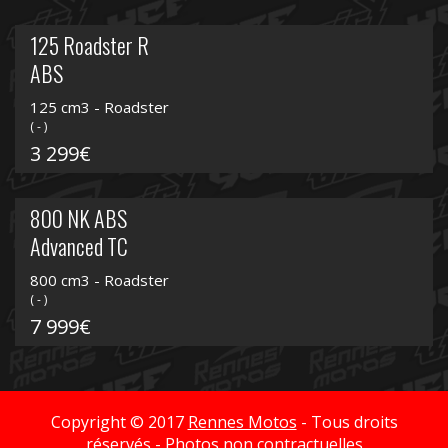
125 Roadster R
ABS
125 cm3 - Roadster
( - )
3 299€
800 NK ABS
Advanced TC
800 cm3 - Roadster
( - )
7 999€
Copyright © 2017
Rennes Motos
- Tous droits
réservés - Photos non contractuelles