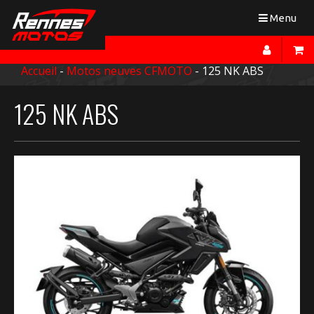
Toggle
Menu
navigation
Accueil
-
Motos neuves CFMOTO
- 125 NK ABS
125 NK ABS