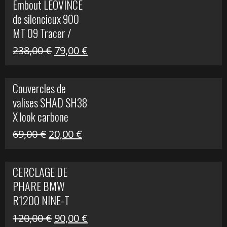
Embout LEOVINCE
était :
est :
de silencieux 900
523,00 €.
199,00 €.
MT 09 Tracer /
Tracer GT
Le
Le
238,00
€
79,00
€
prix
prix
initial
actuel
Couvercles de
était :
est :
valises SHAD SH38
238,00 €.
79,00 €.
X look carbone
Le
Le
69,00
€
20,00
€
prix
prix
initial
actuel
CERCLAGE DE
était :
est :
PHARE BMW
69,00 €.
20,00 €.
R1200 NINE-T
Le
Le
120,00
€
90,00
€