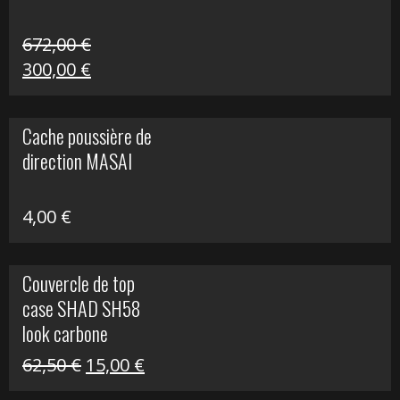
672,00
€
Le
Le
300,00
€
prix
prix
initial
actuel
Cache poussière de
était :
est :
direction MASAI
672,00 €.
300,00 €.
4,00
€
Couvercle de top
case SHAD SH58
look carbone
Le
Le
62,50
€
15,00
€
prix
prix