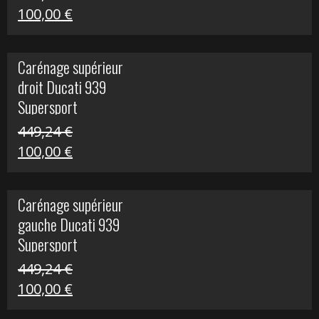
Le
Le
100,00
€
prix
prix
initial
actuel
Carénage supérieur
était :
est :
droit Ducati 939
426,20 €.
100,00 €.
Supersport
449,24
€
Le
Le
100,00
€
prix
prix
initial
actuel
Carénage supérieur
était :
est :
gauche Ducati 939
449,24 €.
100,00 €.
Supersport
449,24
€
Le
Le
100,00
€
prix
prix