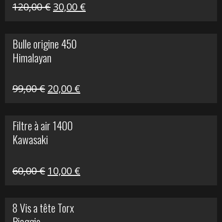
Himalayan
Le
Le
120,00
€
30,00
€
prix
prix
initial
actuel
Bulle origine 450
était :
est :
Himalayan
120,00 €.
30,00 €.
Le
Le
99,00
€
20,00
€
prix
prix
initial
actuel
Filtre à air 1400
était :
est :
Kawasaki
99,00 €.
20,00 €.
Le
Le
60,00
€
10,00
€
prix
prix
initial
actuel
8 Vis a tête Torx
était :
est :
Piaggio