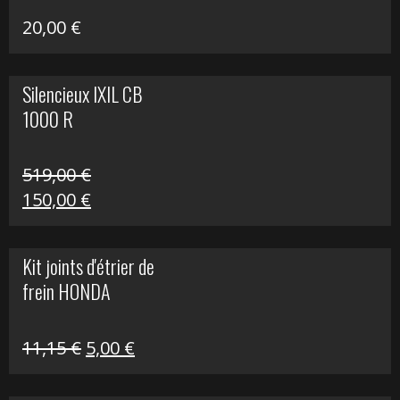
20,00
€
Silencieux IXIL CB
1000 R
519,00
€
Le
Le
150,00
€
prix
prix
initial
actuel
Kit joints d'étrier de
était :
est :
frein HONDA
519,00 €.
150,00 €.
Le
Le
11,15
€
5,00
€
prix
prix
initial
actuel