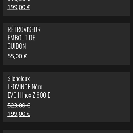
Le
Le
199,00
€
prix
prix
initial
actuel
RÉTROVISEUR
était :
est :
EMBOUT DE
516,00 €.
199,00 €.
GUIDON
55,00
€
Silencieux
LEOVINCE Néro
EVO II Inox Z 800 E
523,00
€
Le
Le
199,00
€
prix
prix
initial
actuel