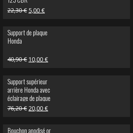
Le
Le
22,30
€
5,00
€
prix
prix
initial
actuel
Support de plaque
était :
est :
Honda
22,30 €.
5,00 €.
Le
Le
40,90
€
10,00
€
prix
prix
initial
actuel
Support supérieur
était :
est :
arrière Honda avec
40,90 €.
10,00 €.
éclairage de plaque
Le
Le
76,20
€
20,00
€
prix
prix
initial
actuel
Bouchon anodisé or
était :
est :