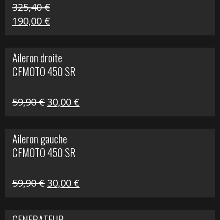
325,40
€
Le
Le
190,00
€
prix
prix
initial
actuel
Aileron droite
était :
est :
CFMOTO 450 SR
325,40 €.
190,00 €.
Le
Le
59,90
€
30,00
€
prix
prix
initial
actuel
Aileron gauche
était :
est :
CFMOTO 450 SR
59,90 €.
30,00 €.
Le
Le
59,90
€
30,00
€
prix
prix
initial
actuel
GENERATEUR