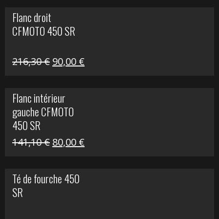
initial
actuel
Flanc droit
était :
est :
CFMOTO 450 SR
62,50 €.
15,00 €.
Le
Le
216,30
€
90,00
€
prix
prix
initial
actuel
Flanc intérieur
était :
est :
gauche CFMOTO
216,30 €.
90,00 €.
450 SR
Le
Le
141,10
€
80,00
€
prix
prix
initial
actuel
Té de fourche 450
était :
est :
SR
141,10 €.
80,00 €.