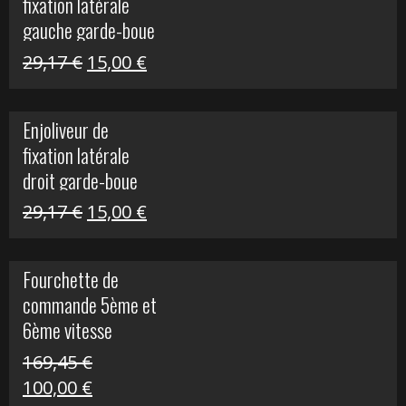
fixation latérale
305,00 €.
50,00 €.
gauche garde-boue
arrière Vulcan S
Le
Le
29,17
€
15,00
€
prix
prix
initial
actuel
Enjoliveur de
était :
est :
fixation latérale
29,17 €.
15,00 €.
droit garde-boue
arrière pour Vulcan
Le
Le
29,17
€
15,00
€
S
prix
prix
initial
actuel
Fourchette de
était :
est :
commande 5ème et
29,17 €.
15,00 €.
6ème vitesse
S1000R
169,45
€
Le
Le
100,00
€