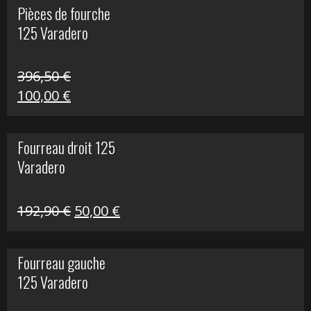
Pièces de fourche
était :
est :
125 Varadero
60,00 €.
20,00 €.
396,50
€
Le
Le
100,00
€
prix
prix
initial
actuel
Fourreau droit 125
était :
est :
Varadero
396,50 €.
100,00 €.
Le
Le
192,90
€
50,00
€
prix
prix
initial
actuel
Fourreau gauche
était :
est :
125 Varadero
192,90 €.
50,00 €.