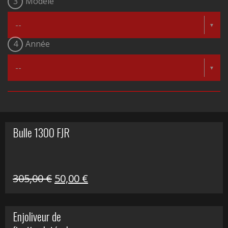
3
Modèle
4
Année
Bulle 1300 FJR
Le
Le
305,00
€
50,00
€
prix
prix
initial
actuel
Enjoliveur de
était :
est :