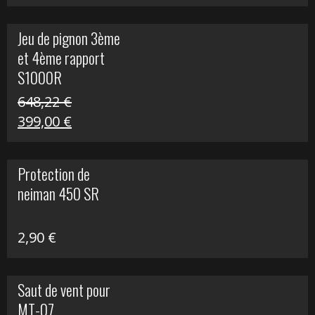
prix
prix
initial
actuel
Jeu de pignon 3ème
était :
est :
et 4ème rapport
169,45 €.
100,00 €.
S1000R
648,22
€
Le
Le
399,00
€
prix
prix
initial
actuel
Protection de
était :
est :
neiman 450 SR
648,22 €.
399,00 €.
2,90
€
Saut de vent pour
MT-07