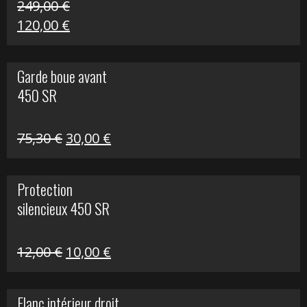
249,00
€
Le
Le
120,00
€
prix
prix
initial
actuel
Garde boue avant
était :
est :
450 SR
249,00 €.
120,00 €.
Le
Le
75,30
€
30,00
€
prix
prix
initial
actuel
Protection
était :
est :
silencieux 450 SR
75,30 €.
30,00 €.
Le
Le
12,00
€
10,00
€
prix
prix
initial
actuel
Flanc intérieur droit