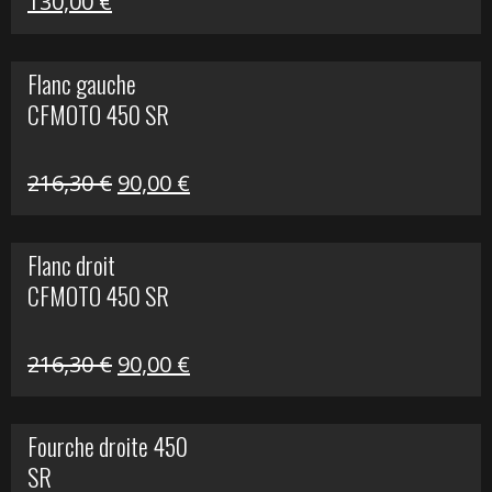
Le
Le
130,00
€
prix
prix
initial
actuel
Flanc gauche
était :
est :
CFMOTO 450 SR
218,50 €.
130,00 €.
Le
Le
216,30
€
90,00
€
prix
prix
initial
actuel
Flanc droit
était :
est :
CFMOTO 450 SR
216,30 €.
90,00 €.
Le
Le
216,30
€
90,00
€
prix
prix
initial
actuel
Fourche droite 450
était :
est :
SR
216,30 €.
90,00 €.