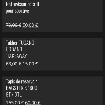
Rétroviseur rotatif
était :
est :
pour sportive
11,15 €.
5,00 €.
Le
Le
79,00
€
50,00
€
prix
prix
initial
actuel
Tablier TUCANO
était :
est :
URBANO
79,00 €.
50,00 €.
"TAKEAWAY"
Le
Le
63,00
€
15,00
€
prix
prix
initial
actuel
Tapis de réservoir
était :
est :
BAGSTER K 1600
63,00 €.
15,00 €.
GT / GTL
Le
Le
165,00
€
60,00
€