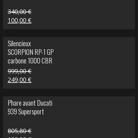
340,00
€
Le
Le
100,00
€
prix
prix
initial
actuel
Silencieux
était :
est :
SCORPION RP-1 GP
340,00 €.
100,00 €.
carbone 1000 CBR
RR
999,00
€
Le
Le
249,00
€
prix
prix
initial
actuel
Phare avant Ducati
était :
est :
939 Supersport
999,00 €.
249,00 €.
805,80
€