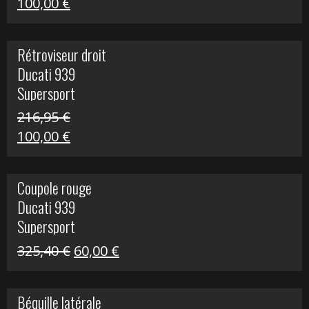
Le
Le
100,00
€
prix
prix
initial
actuel
Rétroviseur droit
était :
est :
Ducati 939
805,80 €.
100,00 €.
Supersport
216,95
€
Le
Le
100,00
€
prix
prix
initial
actuel
Coupole rouge
était :
est :
Ducati 939
216,95 €.
100,00 €.
Supersport
Le
Le
325,40
€
60,00
€
prix
prix
initial
actuel
Béquille latérale
était :
est :