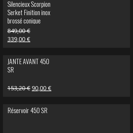
Silencieux Scorpion
était :
est :
Serket Finition inox
53,40 €.
25,00 €.
brossé conique
double Z 1000
849,00
€
Le
Le
339,00
€
prix
prix
initial
actuel
JANTE AVANT 450
était :
est :
SR
849,00 €.
339,00 €.
Le
Le
153,20
€
90,00
€
prix
prix
initial
actuel
Réservoir 450 SR
était :
est :
153,20 €.
90,00 €.