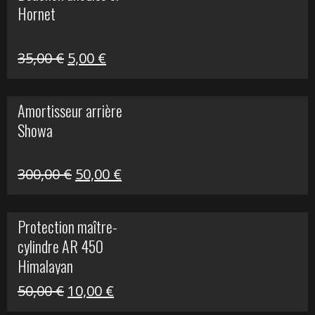
Hornet
76,20 €.
20,00 €.
Le
Le
35,00
€
5,00
€
prix
prix
initial
actuel
Amortisseur arrière
était :
est :
Showa
35,00 €.
5,00 €.
Le
Le
300,00
€
50,00
€
prix
prix
initial
actuel
Protection maître-
était :
est :
cylindre AR 450
300,00 €.
50,00 €.
Himalayan
Le
Le
50,00
€
10,00
€
prix
prix