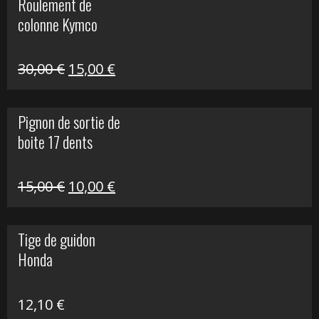
Roulement de
était :
est :
colonne Kymco
106,00 €.
50,00 €.
Le
Le
30,00
€
15,00
€
prix
prix
initial
actuel
Pignon de sortie de
était :
est :
boite 17 dents
30,00 €.
15,00 €.
Le
Le
15,00
€
10,00
€
prix
prix
initial
actuel
Tige de guidon
était :
est :
Honda
15,00 €.
10,00 €.
12,10
€