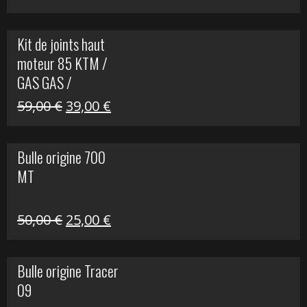
prix
prix
initial
actuel
Kit de joints haut
était :
est :
moteur 85 KTM /
165,00 €.
60,00 €.
GAS GAS /
HUSQVARNA
Le
Le
59,00
€
39,00
€
prix
prix
initial
actuel
Bulle origine 700
était :
est :
MT
59,00 €.
39,00 €.
Le
Le
50,00
€
25,00
€
prix
prix
initial
actuel
Bulle origine Tracer
était :
est :
09
50,00 €.
25,00 €.