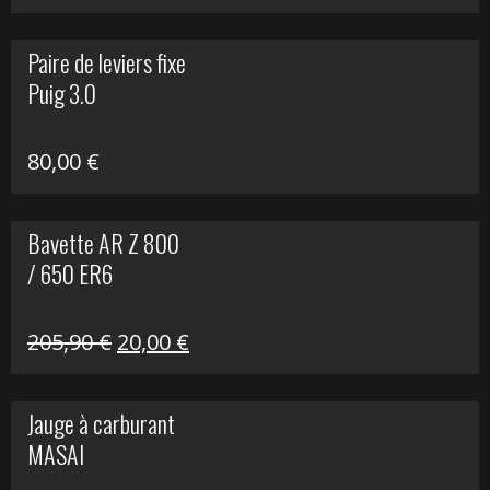
prix
prix
initial
actuel
Paire de leviers fixe
était :
est :
Puig 3.0
120,00 €.
90,00 €.
80,00
€
Bavette AR Z 800
/ 650 ER6
Le
Le
205,90
€
20,00
€
prix
prix
initial
actuel
Jauge à carburant
était :
est :
MASAI
205,90 €.
20,00 €.