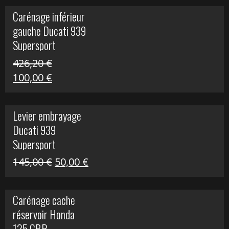
initial
actuel
Carénage inférieur
était :
est :
gauche Ducati 939
449,24 €.
100,00 €.
Supersport
426,20
€
Le
Le
100,00
€
prix
prix
initial
actuel
Levier embrayage
était :
est :
Ducati 939
426,20 €.
100,00 €.
Supersport
Le
Le
145,00
€
50,00
€
prix
prix
initial
actuel
Carénage cache
était :
est :
réservoir Honda
145,00 €.
50,00 €.
125 CBR