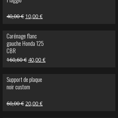
60,00 €.
10,00 €.
Le
Le
40,00
€
10,00
€
prix
prix
initial
actuel
Carénage flanc
était :
est :
gauche Honda 125
40,00 €.
10,00 €.
CBR
Le
Le
160,60
€
40,00
€
prix
prix
initial
actuel
Support de plaque
était :
est :
noir custom
160,60 €.
40,00 €.
Le
Le
60,00
€
20,00
€
prix
prix
initial
actuel