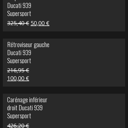
Ducati 939
325,40 €.
60,00 €.
Supersport
Le
Le
325,40
€
50,00
€
prix
prix
initial
actuel
Rétroviseur gauche
était :
est :
Ducati 939
325,40 €.
50,00 €.
Supersport
216,95
€
Le
Le
100,00
€
prix
prix
initial
actuel
Carénage inférieur
était :
est :
droit Ducati 939
216,95 €.
100,00 €.
Supersport
426,20
€