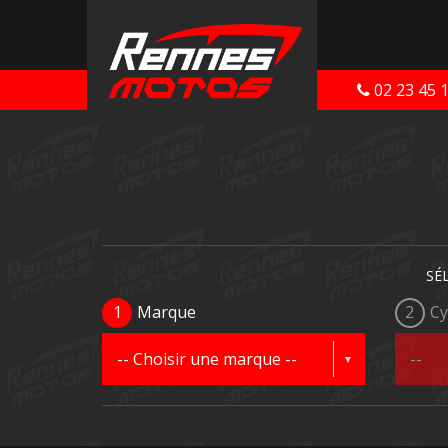
02 23 45 
SÉ
1
Marque
2
Cy