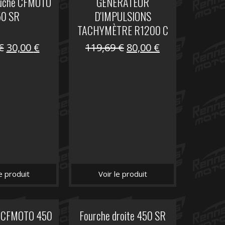
auche CFMOTO
GENERATEUR
50 SR
D'IMPULSIONS
TACHYMÈTRE R1200 C
Le
Le
Le
Le
€
30,00
€
119,69
€
80,00
€
prix
prix
prix
prix
initial
actuel
initial
actuel
était :
est :
était :
est :
59,90 €.
30,00 €.
119,69 €.
80,00 €.
le produit
Voir le produit
it CFMOTO 450
Fourche droite 450 SR