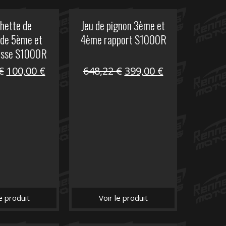
hette de
Jeu de pignon 3ème et
de 5ème et
4ème rapport S1000R
esse S1000R
Le
Le
Le
Le
€
100,00
€
648,22
€
399,00
€
prix
prix
prix
prix
initial
actuel
initial
actuel
était :
est :
était :
est :
169,45 €.
100,00 €.
648,22 €.
399,00 €.
le produit
Voir le produit