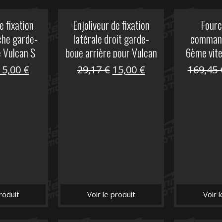
e fixation
Enjoliveur de fixation
Fourc
che garde-
latérale droit garde-
comman
e Vulcan S
boue arrière pour Vulcan
6ème vit
S
Le
Le
Le
Le
15,00
€
29,17
€
15,00
€
169,45
prix
prix
prix
prix
nitial
actuel
initial
actuel
tait :
est :
était :
est :
29,17 €.
15,00 €.
29,17 €.
15,00 €.
roduit
Voir le produit
Voir 