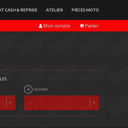
T CASH & REPRISE
ATELIER
PIÈCES MOTO
Mon compte
Panier
LES
4
Année