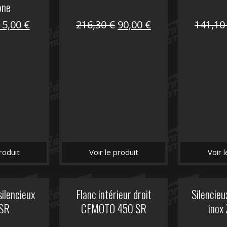
one
Le
Le
Le
Le
15,00
€
216,30
€
90,00
€
141,1
prix
prix
prix
prix
nitial
actuel
initial
actuel
tait :
est :
était :
est :
62,50 €.
15,00 €.
216,30 €.
90,00 €.
roduit
Voir le produit
Voir 
silencieux
Flanc intérieur droit
Silencie
SR
CFMOTO 450 SR
inox