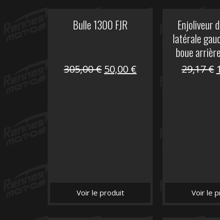
Bulle 1300 FJR
Enjoliveur d
latérale gau
boue arrièr
Le
Le
305,00
€
50,00
€
29,17
€
prix
prix
initial
actuel
i
était :
est :
é
305,00 €.
50,00 €.
Voir le produit
Voir le p