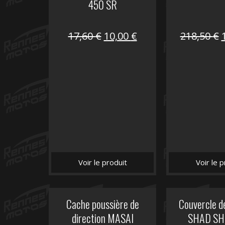
450 SR
Le
Le
17,60
€
10,00
€
218,50
€
prix
prix
initial
actuel
i
était :
est :
é
17,60 €.
10,00 €.
Voir le produit
Voir le p
Cache poussière de
Couvercle d
direction MASAI
SHAD SH5