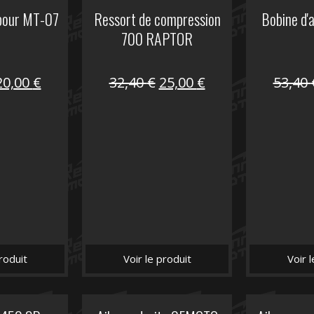
 pour MT-07
Ressort de compression
Bobine d'
700 RAPTOR
Le
Le
Le
Le
20,00
€
32,40
€
25,00
€
53,40
prix
prix
prix
prix
nitial
actuel
initial
actuel
tait :
est :
était :
est :
30,00 €.
20,00 €.
32,40 €.
25,00 €.
roduit
Voir le produit
Voir 