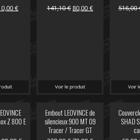
Le
Le
Le
Le
10,00
€
141,10
€
80,00
€
516,00
prix
prix
prix
prix
nitial
actuel
initial
actuel
tait :
est :
était :
est :
12,00 €.
10,00 €.
141,10 €.
80,00 €.
roduit
Voir le produit
Voir 
 LEOVINCE
Embout LEOVINCE de
Couvercle
nox Z 800 E
silencieux 900 MT 09
SHAD S
Tracer / Tracer GT
ca