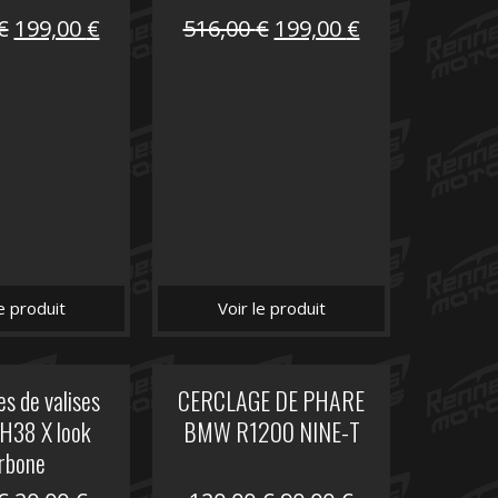
Le
Le
Le
Le
€
199,00
€
516,00
€
199,00
€
prix
prix
prix
prix
initial
actuel
initial
actuel
était :
est :
était :
est :
516,00 €.
199,00 €.
516,00 €.
199,00 €.
le produit
Voir le produit
s de valises
CERCLAGE DE PHARE
H38 X look
BMW R1200 NINE-T
rbone