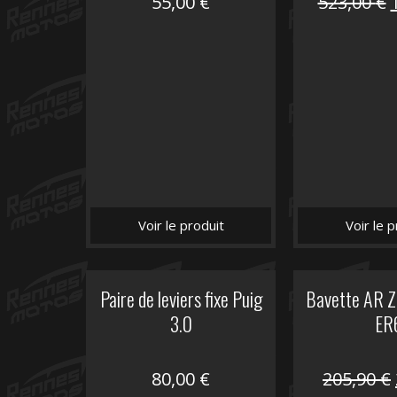
55,00
€
523,00
€
i
é
Voir le produit
Voir le p
Paire de leviers fixe Puig
Bavette AR Z
3.0
ER
80,00
€
205,90
€