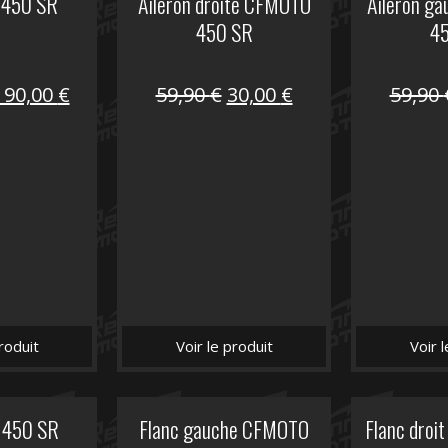
 450 SR
Aileron droite CFMOTO
Aileron g
450 SR
4
Le
Le
Le
Le
190,00
€
59,90
€
30,00
€
59,90
prix
prix
prix
prix
nitial
actuel
initial
actuel
tait :
est :
était :
est :
325,40 €.
190,00 €.
59,90 €.
30,00 €.
roduit
Voir le produit
Voir 
 450 SR
Flanc gauche CFMOTO
Flanc dro