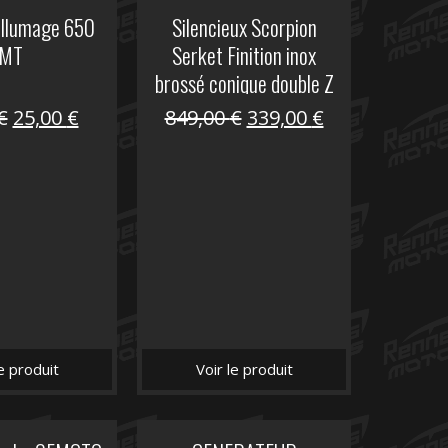
allumage 650
Silencieux Scorpion
MT
Serket Finition inox
brossé conique double Z
1000
Le
Le
Le
Le
€
25,00
€
849,00
€
339,00
€
prix
prix
prix
prix
initial
actuel
initial
actuel
était :
est :
était :
est :
53,40 €.
25,00 €.
849,00 €.
339,00 €.
le produit
Voir le produit