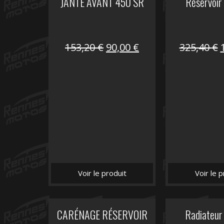
JANTE AVANT 450 SR
Réservoir
Le
Le
153,20
€
90,00
€
325,40
€
prix
prix
initial
actuel
i
était :
est :
é
153,20 €.
90,00 €.
Voir le produit
Voir le p
CARÉNAGE RÉSERVOIR
Radiateur