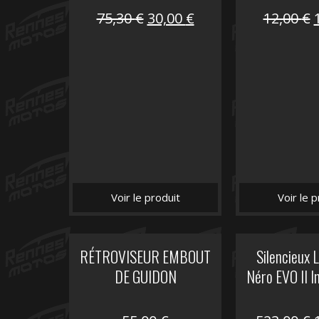
Le
Le
75,30
€
30,00
€
12,00
€
prix
prix
initial
actuel
i
était :
est :
é
75,30 €.
30,00 €.
Voir le produit
Voir le p
RÉTROVISEUR EMBOUT
Silencieux
DE GUIDON
Néro EVO II I