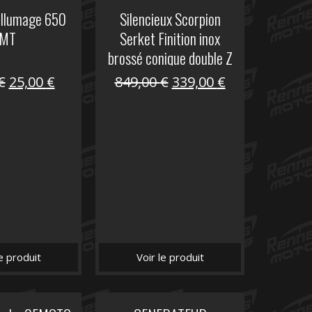
allumage 650
Silencieux Scorpion
MT
Serket Finition inox
brossé conique double Z
1000
Le
Le
Le
Le
€
25,00
€
849,00
€
339,00
€
prix
prix
prix
prix
initial
actuel
initial
actuel
était :
est :
était :
est :
53,40 €.
25,00 €.
849,00 €.
339,00 €.
le produit
Voir le produit