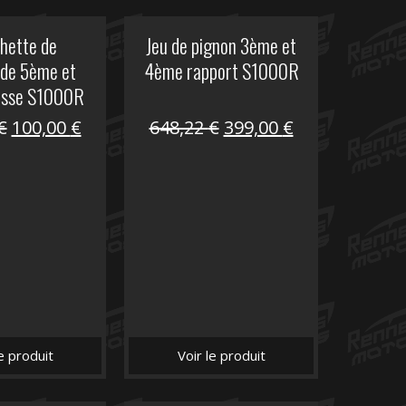
hette de
Jeu de pignon 3ème et
de 5ème et
4ème rapport S1000R
esse S1000R
Le
Le
Le
Le
€
100,00
€
648,22
€
399,00
€
prix
prix
prix
prix
initial
actuel
initial
actuel
était :
est :
était :
est :
169,45 €.
100,00 €.
648,22 €.
399,00 €.
le produit
Voir le produit