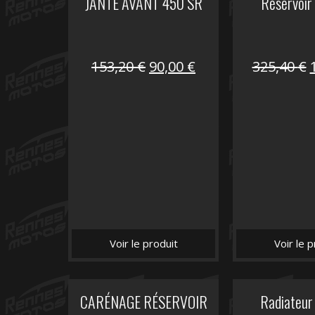
JANTE AVANT 450 SR
Réservoir
Le
Le
153,20
€
90,00
€
325,40
€
prix
prix
initial
actuel
i
était :
est :
é
153,20 €.
90,00 €.
Voir le produit
Voir le p
CARÉNAGE RÉSERVOIR
Radiateur