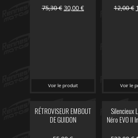
Le
Le
75,30
€
30,00
€
12,00
€
prix
prix
initial
actuel
i
était :
est :
é
75,30 €.
30,00 €.
Voir le produit
Voir le p
RÉTROVISEUR EMBOUT
Silencieux
DE GUIDON
Néro EVO II I