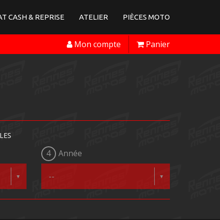
T CASH & REPRISE
ATELIER
PIÈCES MOTO
Mon compte
Panier
LES
4
Année