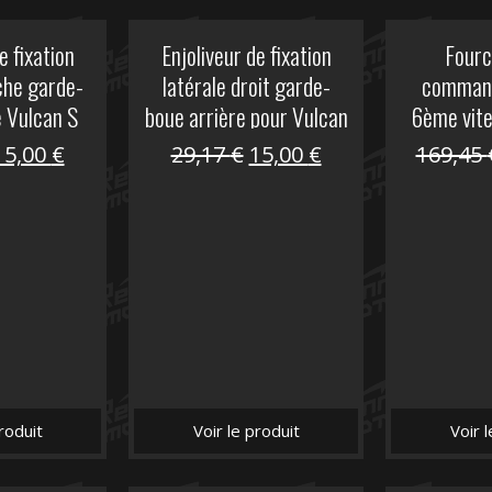
e fixation
Enjoliveur de fixation
Fourc
che garde-
latérale droit garde-
comman
e Vulcan S
boue arrière pour Vulcan
6ème vit
S
Le
Le
Le
Le
15,00
€
29,17
€
15,00
€
169,45
prix
prix
prix
prix
nitial
actuel
initial
actuel
tait :
est :
était :
est :
29,17 €.
15,00 €.
29,17 €.
15,00 €.
roduit
Voir le produit
Voir 