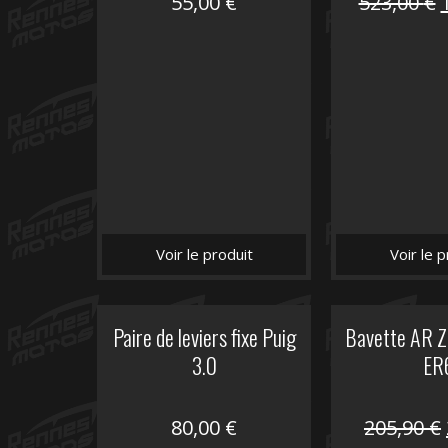
55,00
€
523,00
€
i
é
Voir le produit
Voir le p
Paire de leviers fixe Puig
Bavette AR Z
3.0
ER
80,00
€
205,90
€