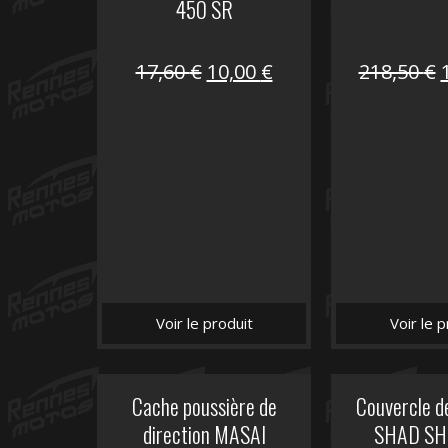
450 SR
Le
Le
17,60
€
10,00
€
218,50
€
prix
prix
initial
actuel
i
était :
est :
é
17,60 €.
10,00 €.
Voir le produit
Voir le p
Cache poussière de
Couvercle d
direction MASAI
SHAD SH5