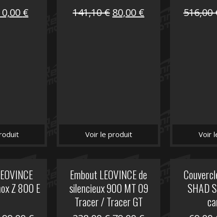
Le
Le
Le
Le
10,00
€
141,10
€
80,00
€
516,00
prix
prix
prix
prix
nitial
actuel
initial
actuel
tait :
est :
était :
est :
12,00 €.
10,00 €.
141,10 €.
80,00 €.
roduit
Voir le produit
Voir 
 LEOVINCE
Embout LEOVINCE de
Couvercle
nox Z 800 E
silencieux 900 MT 09
SHAD S
Tracer / Tracer GT
ca