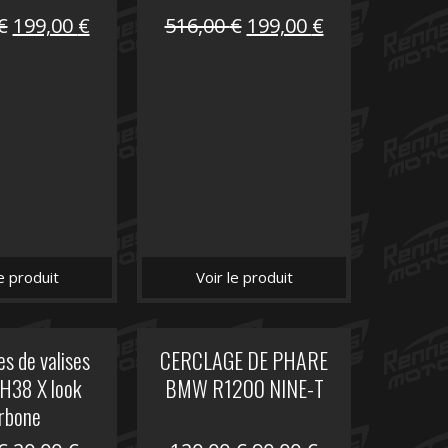
Le
Le
Le
Le
€
199,00
€
516,00
€
199,00
€
prix
prix
prix
prix
initial
actuel
initial
actuel
était :
est :
était :
est :
516,00 €.
199,00 €.
516,00 €.
199,00 €.
le produit
Voir le produit
s de valises
CERCLAGE DE PHARE
H38 X look
BMW R1200 NINE-T
rbone