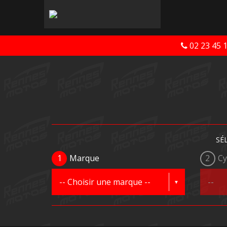
02 23 45 
SÉ
1
Marque
2
Cy