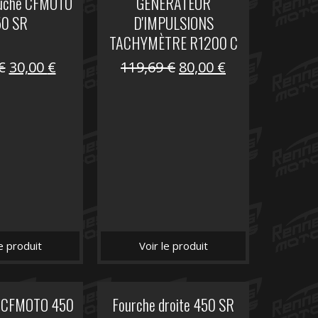
auche CFMOTO
GENERATEUR
50 SR
D'IMPULSIONS
TACHYMÈTRE R1200 C
Le
Le
Le
Le
€
30,00
€
119,69
€
80,00
€
prix
prix
prix
prix
initial
actuel
initial
actuel
était :
est :
était :
est :
59,90 €.
30,00 €.
119,69 €.
80,00 €.
le produit
Voir le produit
it CFMOTO 450
Fourche droite 450 SR