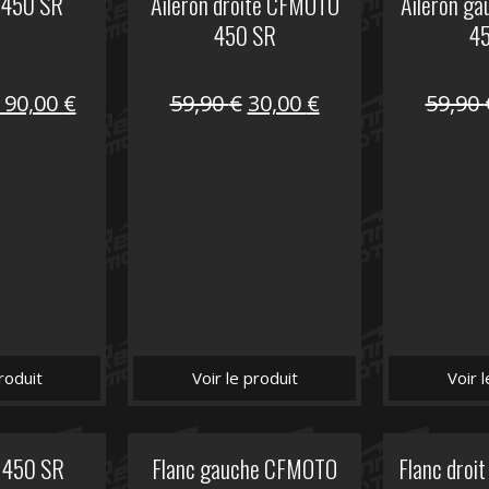
 450 SR
Aileron droite CFMOTO
Aileron g
450 SR
4
Le
Le
Le
Le
190,00
€
59,90
€
30,00
€
59,90
prix
prix
prix
prix
nitial
actuel
initial
actuel
tait :
est :
était :
est :
325,40 €.
190,00 €.
59,90 €.
30,00 €.
roduit
Voir le produit
Voir 
 450 SR
Flanc gauche CFMOTO
Flanc dro