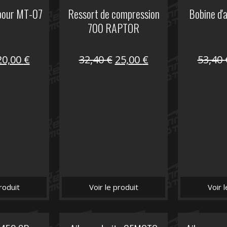
 pour MT-07
Ressort de compression
Bobine d'
700 RAPTOR
Le
Le
Le
Le
20,00
€
32,40
€
25,00
€
53,40
prix
prix
prix
prix
nitial
actuel
initial
actuel
tait :
est :
était :
est :
30,00 €.
20,00 €.
32,40 €.
25,00 €.
roduit
Voir le produit
Voir 