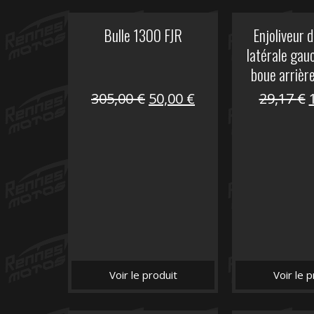
Bulle 1300 FJR
Enjoliveur d
latérale gau
boue arrièr
Le
Le
305,00
€
50,00
€
29,17
€
prix
prix
initial
actuel
i
était :
est :
é
305,00 €.
50,00 €.
Voir le produit
Voir le p