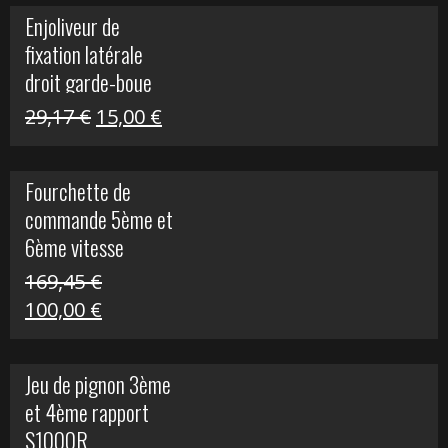
initial
actuel
Enjoliveur de
était :
est :
fixation latérale
29,17 €.
15,00 €.
droit garde-boue
arrière pour Vulcan
Le
Le
29,17
€
15,00
€
S
prix
prix
initial
actuel
Fourchette de
était :
est :
commande 5ème et
29,17 €.
15,00 €.
6ème vitesse
S1000R
169,45
€
Le
Le
100,00
€
prix
prix
initial
actuel
Jeu de pignon 3ème
était :
est :
et 4ème rapport
169,45 €.
100,00 €.
S1000R