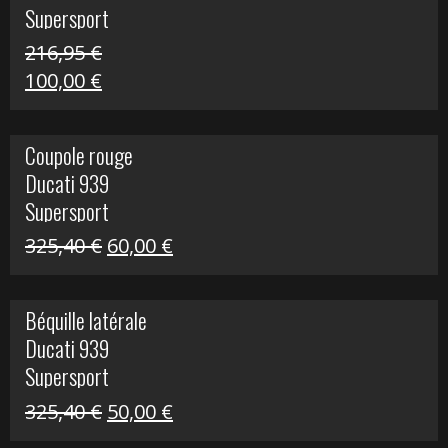
Supersport
216,95
€
Le
Le
100,00
€
prix
prix
initial
actuel
Coupole rouge
était :
est :
Ducati 939
216,95 €.
100,00 €.
Supersport
Le
Le
325,40
€
60,00
€
prix
prix
initial
actuel
Béquille latérale
était :
est :
Ducati 939
325,40 €.
60,00 €.
Supersport
Le
Le
325,40
€
50,00
€
prix
prix