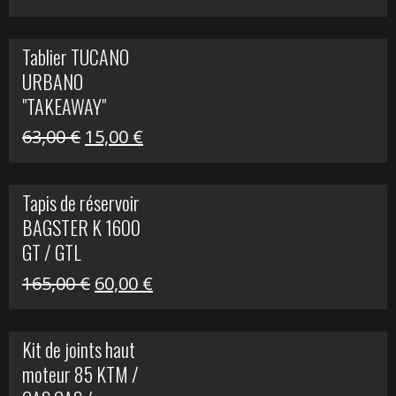
prix
prix
initial
actuel
Tablier TUCANO
était :
est :
URBANO
79,00 €.
50,00 €.
"TAKEAWAY"
Le
Le
63,00
€
15,00
€
prix
prix
initial
actuel
Tapis de réservoir
était :
est :
BAGSTER K 1600
63,00 €.
15,00 €.
GT / GTL
Le
Le
165,00
€
60,00
€
prix
prix
initial
actuel
Kit de joints haut
était :
est :
moteur 85 KTM /
165,00 €.
60,00 €.