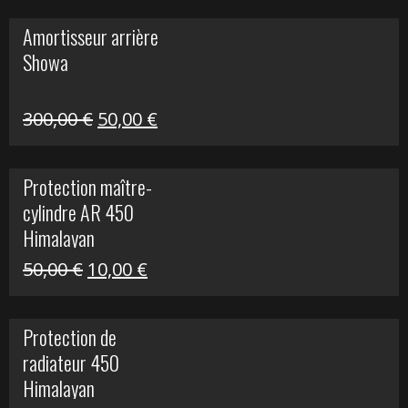
initial
actuel
Amortisseur arrière
était :
est :
Showa
35,00 €.
5,00 €.
Le
Le
300,00
€
50,00
€
prix
prix
initial
actuel
Protection maître-
était :
est :
cylindre AR 450
300,00 €.
50,00 €.
Himalayan
Le
Le
50,00
€
10,00
€
prix
prix
initial
actuel
Protection de
était :
est :
radiateur 450
50,00 €.
10,00 €.
Himalayan