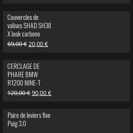
prix
prix
initial
actuel
Couvercles de
était :
est :
valises SHAD SH38
238,00 €.
79,00 €.
X look carbone
Le
Le
69,00
€
20,00
€
prix
prix
initial
actuel
CERCLAGE DE
était :
est :
PHARE BMW
69,00 €.
20,00 €.
R1200 NINE-T
Le
Le
120,00
€
90,00
€
prix
prix
initial
actuel
Paire de leviers fixe
était :
est :
Puig 3.0
120,00 €.
90,00 €.