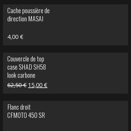
initial
actuel
Cache poussière de
était :
est :
direction MASAI
672,00 €.
300,00 €.
4,00
€
Couvercle de top
case SHAD SH58
look carbone
Le
Le
62,50
€
15,00
€
prix
prix
initial
actuel
Flanc droit
était :
est :
CFMOTO 450 SR
62,50 €.
15,00 €.