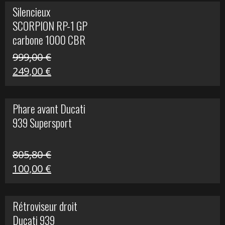
initial
actuel
Silencieux
était :
est :
SCORPION RP-1 GP
340,00 €.
100,00 €.
carbone 1000 CBR
RR
999,00
€
Le
Le
249,00
€
prix
prix
initial
actuel
Phare avant Ducati
était :
est :
939 Supersport
999,00 €.
249,00 €.
805,80
€
Le
Le
100,00
€
prix
prix
initial
actuel
Rétroviseur droit
était :
est :
Ducati 939
805,80 €.
100,00 €.