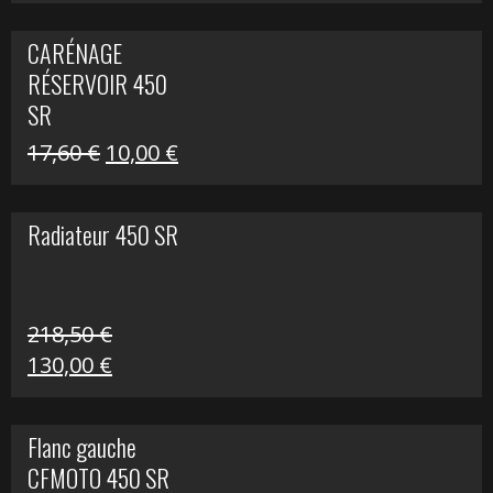
prix
prix
initial
actuel
CARÉNAGE
était :
est :
RÉSERVOIR 450
119,69 €.
80,00 €.
SR
Le
Le
17,60
€
10,00
€
prix
prix
initial
actuel
Radiateur 450 SR
était :
est :
17,60 €.
10,00 €.
218,50
€
Le
Le
130,00
€
prix
prix
initial
actuel
Flanc gauche
était :
est :
CFMOTO 450 SR
218,50 €.
130,00 €.