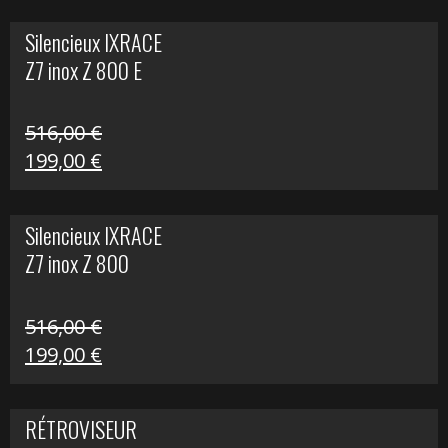
initial
actuel
Silencieux IXRACE
était :
est :
Z7 inox Z 800 E
141,10 €.
80,00 €.
516,00
€
Le
Le
199,00
€
prix
prix
initial
actuel
Silencieux IXRACE
était :
est :
Z7 inox Z 800
516,00 €.
199,00 €.
516,00
€
Le
Le
199,00
€
prix
prix
initial
actuel
RÉTROVISEUR
était :
est :