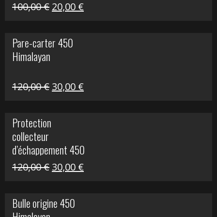
Le
Le
100,00
€
20,00
€
prix
prix
initial
actuel
Pare-carter 450
était :
est :
Himalayan
100,00 €.
20,00 €.
Le
Le
120,00
€
30,00
€
prix
prix
initial
actuel
Protection
était :
est :
collecteur
120,00 €.
30,00 €.
d’échappement 450
Himalayan
Le
Le
120,00
€
30,00
€
prix
prix
initial
actuel
Bulle origine 450
était :
est :
Himalayan