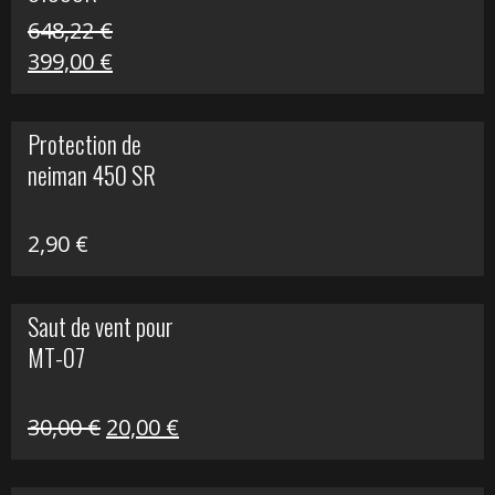
648,22
€
Le
Le
399,00
€
prix
prix
initial
actuel
Protection de
était :
est :
neiman 450 SR
648,22 €.
399,00 €.
2,90
€
Saut de vent pour
MT-07
Le
Le
30,00
€
20,00
€
prix
prix
initial
actuel