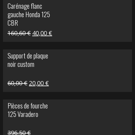
Carénage flanc
était :
est :
gauche Honda 125
40,00 €.
10,00 €.
CBR
Le
Le
160,60
€
40,00
€
prix
prix
initial
actuel
Support de plaque
était :
est :
noir custom
160,60 €.
40,00 €.
Le
Le
60,00
€
20,00
€
prix
prix
initial
actuel
Pièces de fourche
était :
est :
125 Varadero
60,00 €.
20,00 €.
396,50
€