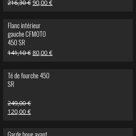
Le
Le
216,30
€
90,00
€
prix
prix
initial
actuel
Flanc intérieur
était :
est :
gauche CFMOTO
216,30 €.
90,00 €.
450 SR
Le
Le
141,10
€
80,00
€
prix
prix
initial
actuel
Té de fourche 450
était :
est :
SR
141,10 €.
80,00 €.
249,00
€
Le
Le
120,00
€
prix
prix
initial
actuel
Garde boue avant