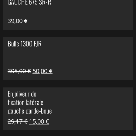
GAUCHE 675 SR-R
39,00
€
Bulle 1300 FJR
Le
Le
305,00
€
50,00
€
prix
prix
initial
actuel
Enjoliveur de
était :
est :
fixation latérale
305,00 €.
50,00 €.
gauche garde-boue
arrière Vulcan S
Le
Le
29,17
€
15,00
€
prix
prix