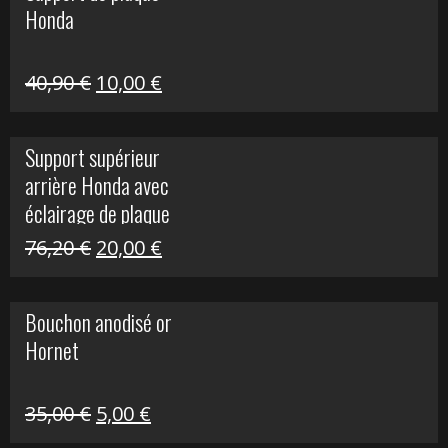
Honda
22,30 €.
5,00 €.
Le
Le
40,90
€
10,00
€
prix
prix
initial
actuel
Support supérieur
était :
est :
arrière Honda avec
40,90 €.
10,00 €.
éclairage de plaque
Le
Le
76,20
€
20,00
€
prix
prix
initial
actuel
Bouchon anodisé or
était :
est :
Hornet
76,20 €.
20,00 €.
Le
Le
35,00
€
5,00
€
prix
prix