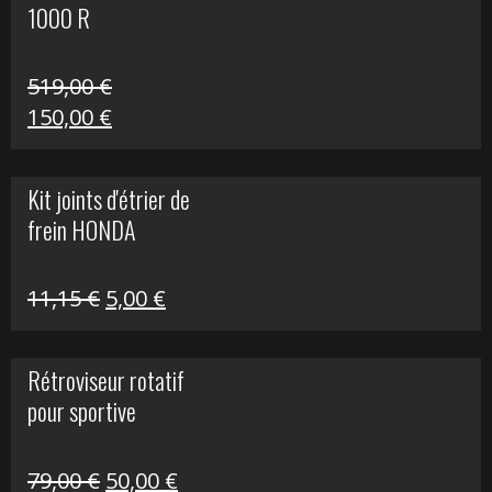
1000 R
519,00
€
Le
Le
150,00
€
prix
prix
initial
actuel
Kit joints d'étrier de
était :
est :
frein HONDA
519,00 €.
150,00 €.
Le
Le
11,15
€
5,00
€
prix
prix
initial
actuel
Rétroviseur rotatif
était :
est :
pour sportive
11,15 €.
5,00 €.
Le
Le
79,00
€
50,00
€