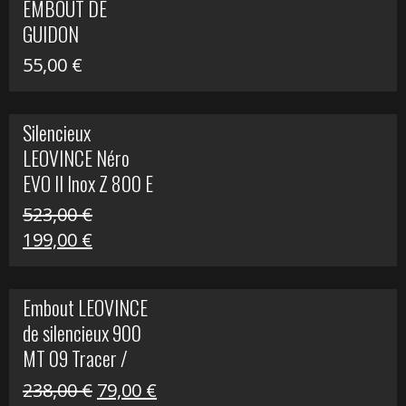
EMBOUT DE
516,00 €.
199,00 €.
GUIDON
55,00
€
Silencieux
LEOVINCE Néro
EVO II Inox Z 800 E
523,00
€
Le
Le
199,00
€
prix
prix
initial
actuel
Embout LEOVINCE
était :
est :
de silencieux 900
523,00 €.
199,00 €.
MT 09 Tracer /
Tracer GT
Le
Le
238,00
€
79,00
€