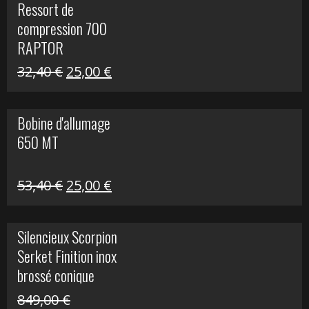
Ressort de
était :
est :
compression 700
30,00 €.
20,00 €.
RAPTOR
Le
Le
32,40
€
25,00
€
prix
prix
initial
actuel
Bobine d'allumage
était :
est :
650 MT
32,40 €.
25,00 €.
Le
Le
53,40
€
25,00
€
prix
prix
initial
actuel
Silencieux Scorpion
était :
est :
Serket Finition inox
53,40 €.
25,00 €.
brossé conique
double Z 1000
849,00
€