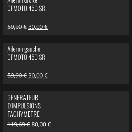
était :
est :
CFMOTO 450 SR
325,40 €.
190,00 €.
Le
Le
59,90
€
30,00
€
prix
prix
initial
actuel
Aileron gauche
était :
est :
CFMOTO 450 SR
59,90 €.
30,00 €.
Le
Le
59,90
€
30,00
€
prix
prix
initial
actuel
GENERATEUR
était :
est :
D'IMPULSIONS
59,90 €.
30,00 €.
TACHYMÈTRE
R1200 C
Le
Le
119,69
€
80,00
€