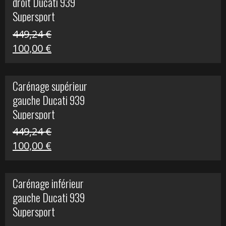
droit Ducati 939
426,20 €.
100,00 €.
Supersport
449,24
€
Le
Le
100,00
€
prix
prix
initial
actuel
Carénage supérieur
était :
est :
gauche Ducati 939
449,24 €.
100,00 €.
Supersport
449,24
€
Le
Le
100,00
€
prix
prix
initial
actuel
Carénage inférieur
était :
est :
gauche Ducati 939
449,24 €.
100,00 €.
Supersport