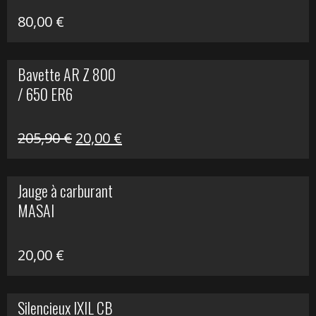
80,00
€
Bavette AR Z 800
/ 650 ER6
Le
Le
205,90
€
20,00
€
prix
prix
initial
actuel
Jauge à carburant
était :
est :
MASAI
205,90 €.
20,00 €.
20,00
€
Silencieux IXIL CB