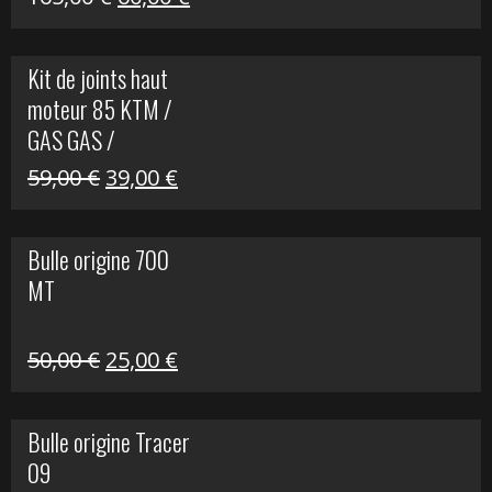
prix
prix
initial
actuel
Kit de joints haut
était :
est :
moteur 85 KTM /
165,00 €.
60,00 €.
GAS GAS /
HUSQVARNA
Le
Le
59,00
€
39,00
€
prix
prix
initial
actuel
Bulle origine 700
était :
est :
MT
59,00 €.
39,00 €.
Le
Le
50,00
€
25,00
€
prix
prix
initial
actuel
Bulle origine Tracer
était :
est :
09
50,00 €.
25,00 €.