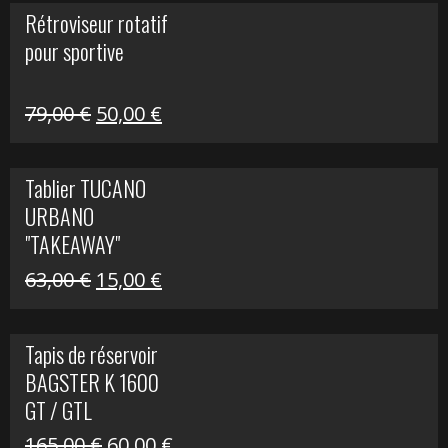
initial
actuel
Rétroviseur rotatif
était :
est :
pour sportive
11,15 €.
5,00 €.
Le
Le
79,00
€
50,00
€
prix
prix
initial
actuel
Tablier TUCANO
était :
est :
URBANO
79,00 €.
50,00 €.
"TAKEAWAY"
Le
Le
63,00
€
15,00
€
prix
prix
initial
actuel
Tapis de réservoir
était :
est :
BAGSTER K 1600
63,00 €.
15,00 €.
GT / GTL
Le
Le
165,00
€
60,00
€