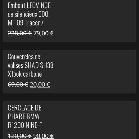
Embout LEOVINCE
était :
est :
de silencieux 900
523,00 €.
199,00 €.
MT 09 Tracer /
Tracer GT
Le
Le
238,00
€
79,00
€
prix
prix
initial
actuel
Couvercles de
était :
est :
valises SHAD SH38
238,00 €.
79,00 €.
X look carbone
Le
Le
69,00
€
20,00
€
prix
prix
initial
actuel
CERCLAGE DE
était :
est :
PHARE BMW
69,00 €.
20,00 €.
R1200 NINE-T
Le
Le
120,00
€
90,00
€