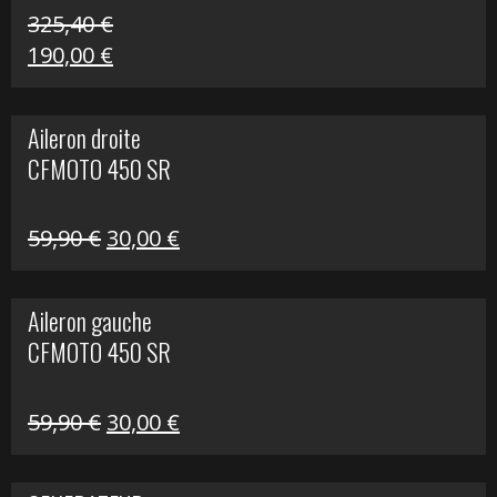
325,40
€
Le
Le
190,00
€
prix
prix
initial
actuel
Aileron droite
était :
est :
CFMOTO 450 SR
325,40 €.
190,00 €.
Le
Le
59,90
€
30,00
€
prix
prix
initial
actuel
Aileron gauche
était :
est :
CFMOTO 450 SR
59,90 €.
30,00 €.
Le
Le
59,90
€
30,00
€
prix
prix
initial
actuel