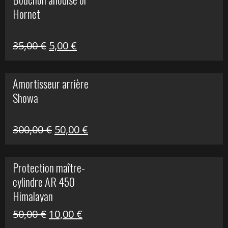
était :
est :
Hornet
76,20 €.
20,00 €.
Le
Le
35,00
€
5,00
€
prix
prix
initial
actuel
Amortisseur arrière
était :
est :
Showa
35,00 €.
5,00 €.
Le
Le
300,00
€
50,00
€
prix
prix
initial
actuel
Protection maître-
était :
est :
cylindre AR 450
300,00 €.
50,00 €.
Himalayan
Le
Le
50,00
€
10,00
€
prix
prix