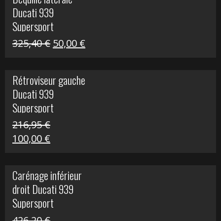
était :
est :
Ducati 939
325,40 €.
60,00 €.
Supersport
Le
Le
325,40
€
50,00
€
prix
prix
initial
actuel
Rétroviseur gauche
était :
est :
Ducati 939
325,40 €.
50,00 €.
Supersport
216,95
€
Le
Le
100,00
€
prix
prix
initial
actuel
Carénage inférieur
était :
est :
droit Ducati 939
216,95 €.
100,00 €.
Supersport
426,20
€