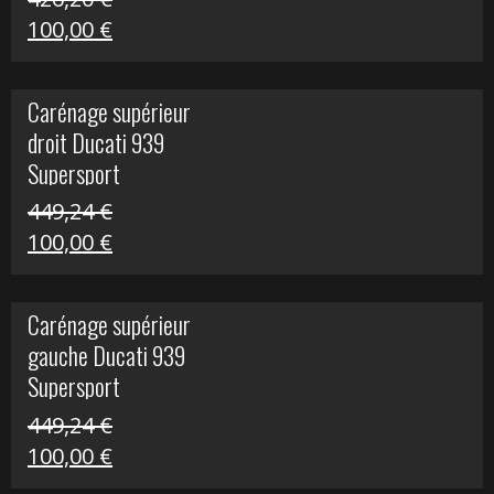
Le
Le
100,00
€
prix
prix
initial
actuel
Carénage supérieur
était :
est :
droit Ducati 939
426,20 €.
100,00 €.
Supersport
449,24
€
Le
Le
100,00
€
prix
prix
initial
actuel
Carénage supérieur
était :
est :
gauche Ducati 939
449,24 €.
100,00 €.
Supersport
449,24
€
Le
Le
100,00
€
prix
prix