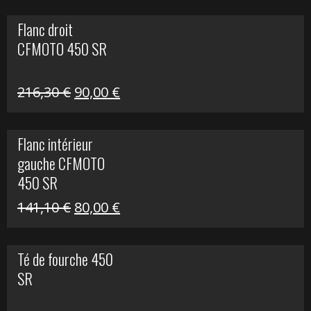
initial
actuel
Flanc droit
était :
est :
CFMOTO 450 SR
62,50 €.
15,00 €.
Le
Le
216,30
€
90,00
€
prix
prix
initial
actuel
Flanc intérieur
était :
est :
gauche CFMOTO
216,30 €.
90,00 €.
450 SR
Le
Le
141,10
€
80,00
€
prix
prix
initial
actuel
Té de fourche 450
était :
est :
SR
141,10 €.
80,00 €.