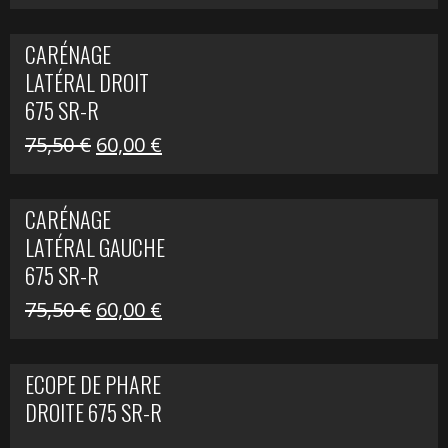
prix
prix
initial
actuel
CARÉNAGE
était :
est :
LATÉRAL DROIT
289,74 €.
200,00 €.
675 SR-R
Le
Le
75,50
€
60,00
€
prix
prix
initial
actuel
CARÉNAGE
était :
est :
LATÉRAL GAUCHE
75,50 €.
60,00 €.
675 SR-R
Le
Le
75,50
€
60,00
€
prix
prix
initial
actuel
ECOPE DE PHARE
était :
est :
DROITE 675 SR-R
75,50 €.
60,00 €.