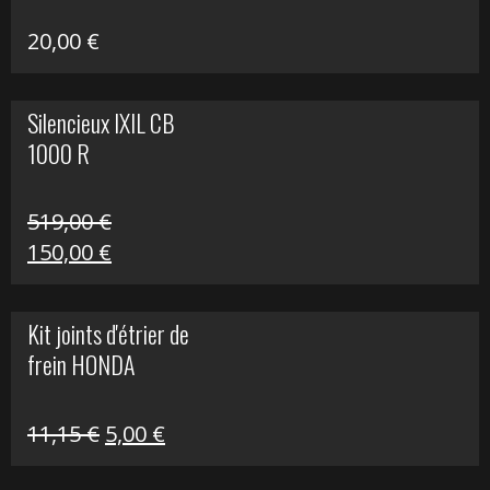
20,00
€
Silencieux IXIL CB
1000 R
519,00
€
Le
Le
150,00
€
prix
prix
initial
actuel
Kit joints d'étrier de
était :
est :
frein HONDA
519,00 €.
150,00 €.
Le
Le
11,15
€
5,00
€
prix
prix