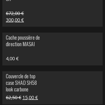
216,30 €.
90,00 €.
672,00
€
Le
Le
300,00
€
prix
prix
initial
actuel
Cache poussière de
était :
est :
direction MASAI
672,00 €.
300,00 €.
4,00
€
Couvercle de top
case SHAD SH58
look carbone
Le
Le
62,50
€
15,00
€
prix
prix