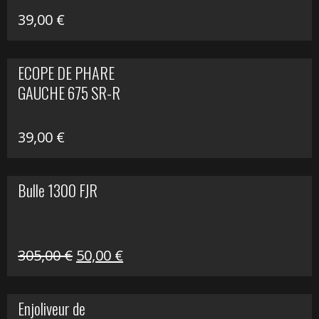
39,00
€
ECOPE DE PHARE
GAUCHE 675 SR-R
39,00
€
Bulle 1300 FJR
Le
Le
305,00
€
50,00
€
prix
prix
initial
actuel
Enjoliveur de
était :
est :