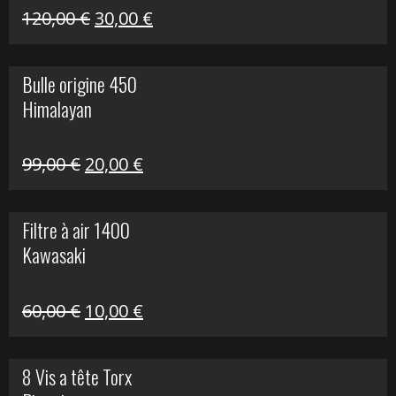
Himalayan
Le
Le
120,00
€
30,00
€
prix
prix
initial
actuel
Bulle origine 450
était :
est :
Himalayan
120,00 €.
30,00 €.
Le
Le
99,00
€
20,00
€
prix
prix
initial
actuel
Filtre à air 1400
était :
est :
Kawasaki
99,00 €.
20,00 €.
Le
Le
60,00
€
10,00
€
prix
prix
initial
actuel
8 Vis a tête Torx
était :
est :