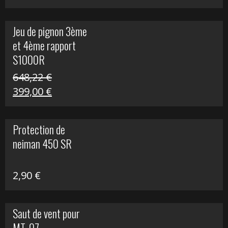
prix
prix
initial
actuel
Jeu de pignon 3ème
était :
est :
et 4ème rapport
169,45 €.
100,00 €.
S1000R
648,22
€
Le
Le
399,00
€
prix
prix
initial
actuel
Protection de
était :
est :
neiman 450 SR
648,22 €.
399,00 €.
2,90
€
Saut de vent pour
MT-07