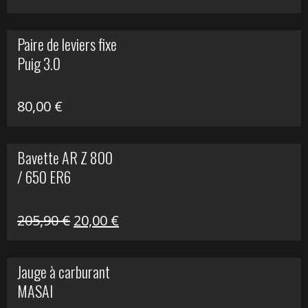
prix
prix
initial
actuel
Paire de leviers fixe
était :
est :
Puig 3.0
120,00 €.
90,00 €.
80,00
€
Bavette AR Z 800
/ 650 ER6
Le
Le
205,90
€
20,00
€
prix
prix
initial
actuel
Jauge à carburant
était :
est :
MASAI
205,90 €.
20,00 €.