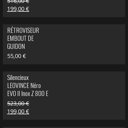
516,00
€
Le
Le
199,00
€
prix
prix
initial
actuel
RÉTROVISEUR
était :
est :
EMBOUT DE
516,00 €.
199,00 €.
GUIDON
55,00
€
Silencieux
LEOVINCE Néro
EVO II Inox Z 800 E
523,00
€
Le
Le
199,00
€
prix
prix
initial
actuel