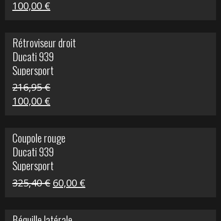
Le
Le
100,00
€
prix
prix
initial
actuel
Rétroviseur droit
était :
est :
Ducati 939
805,80 €.
100,00 €.
Supersport
216,95
€
Le
Le
100,00
€
prix
prix
initial
actuel
Coupole rouge
était :
est :
Ducati 939
216,95 €.
100,00 €.
Supersport
Le
Le
325,40
€
60,00
€
prix
prix
initial
actuel
Béquille latérale