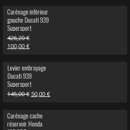
initial
actuel
Carénage inférieur
était :
est :
gauche Ducati 939
449,24 €.
100,00 €.
Supersport
426,20
€
Le
Le
100,00
€
prix
prix
initial
actuel
Levier embrayage
était :
est :
Ducati 939
426,20 €.
100,00 €.
Supersport
Le
Le
145,00
€
50,00
€
prix
prix
initial
actuel
Carénage cache
était :
est :
réservoir Honda
145,00 €.
50,00 €.