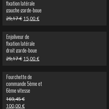
fixation latérale
305,00 €.
50,00 €.
gauche garde-boue
arrière Vulcan S
Le
Le
29,17
€
15,00
€
prix
prix
initial
actuel
Enjoliveur de
était :
est :
fixation latérale
29,17 €.
15,00 €.
droit garde-boue
arrière pour Vulcan
Le
Le
29,17
€
15,00
€
S
prix
prix
initial
actuel
Fourchette de
était :
est :
commande 5ème et
29,17 €.
15,00 €.
6ème vitesse
S1000R
169,45
€
Le
Le
100,00
€