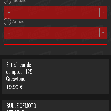
3
Modèle
4
Année
Entraîneur de
compteur 125
Gresytone
19,90
€
BULLE CFMOTO