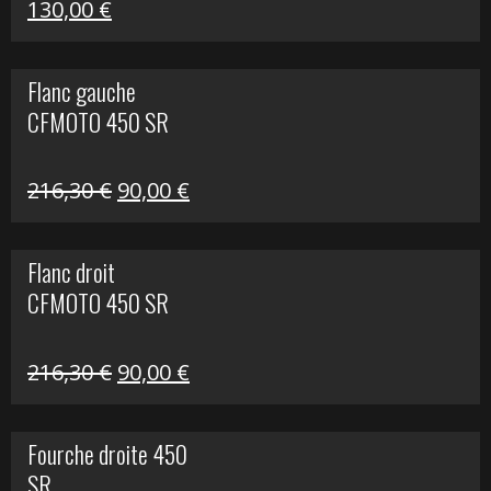
Le
Le
130,00
€
prix
prix
initial
actuel
Flanc gauche
était :
est :
CFMOTO 450 SR
218,50 €.
130,00 €.
Le
Le
216,30
€
90,00
€
prix
prix
initial
actuel
Flanc droit
était :
est :
CFMOTO 450 SR
216,30 €.
90,00 €.
Le
Le
216,30
€
90,00
€
prix
prix
initial
actuel
Fourche droite 450
était :
est :
SR