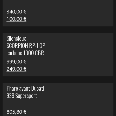
340,00
€
Le
Le
100,00
€
prix
prix
initial
actuel
Silencieux
était :
est :
SCORPION RP-1 GP
340,00 €.
100,00 €.
carbone 1000 CBR
RR
999,00
€
Le
Le
249,00
€
prix
prix
initial
actuel
Phare avant Ducati
était :
est :
939 Supersport
999,00 €.
249,00 €.
805,80
€