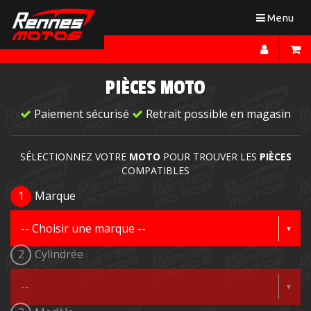
Toggle
Menu
navigation
PIÈCES MOTO
Paiement sécurisé
Retrait possible en magasin
SÉLECTIONNEZ VOTRE
MOTO
POUR TROUVER LES
PIÈCES
COMPATIBLES
1
Marque
2
Cylindrée