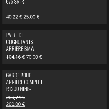
675 SR-R
Le
Le
40,22
€
25,00
€
prix
prix
initial
actuel
PAIRE DE
était :
est :
CLIGNOTANTS
40,22 €.
25,00 €.
ARRIÈRE BMW
R1200 NINE-T
Le
Le
104,16
€
70,00
€
SCRAMBLER
prix
prix
initial
actuel
GARDE BOUE
était :
est :
ARRIÈRE COMPLET
104,16 €.
70,00 €.
R1200 NINE-T
SCRAMBLER
289,74
€
Le
Le
200,00
€