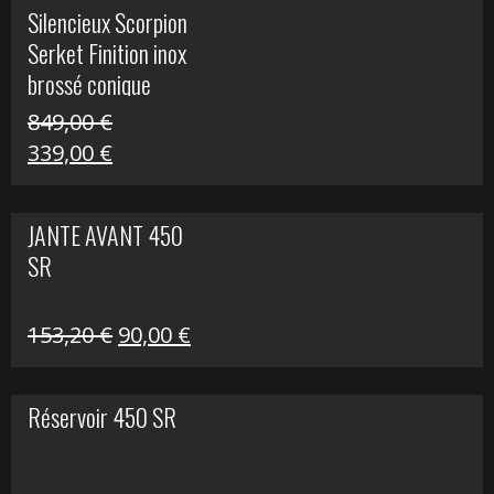
initial
actuel
Silencieux Scorpion
était :
est :
Serket Finition inox
53,40 €.
25,00 €.
brossé conique
double Z 1000
849,00
€
Le
Le
339,00
€
prix
prix
initial
actuel
JANTE AVANT 450
était :
est :
SR
849,00 €.
339,00 €.
Le
Le
153,20
€
90,00
€
prix
prix
initial
actuel
Réservoir 450 SR
était :
est :
153,20 €.
90,00 €.