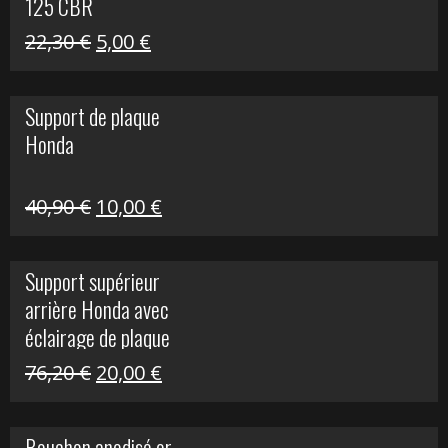
125 CBR
Le
Le
22,30
€
5,00
€
prix
prix
initial
actuel
Support de plaque
était :
est :
Honda
22,30 €.
5,00 €.
Le
Le
40,90
€
10,00
€
prix
prix
initial
actuel
Support supérieur
était :
est :
arrière Honda avec
40,90 €.
10,00 €.
éclairage de plaque
Le
Le
76,20
€
20,00
€
prix
prix
initial
actuel
Bouchon anodisé or