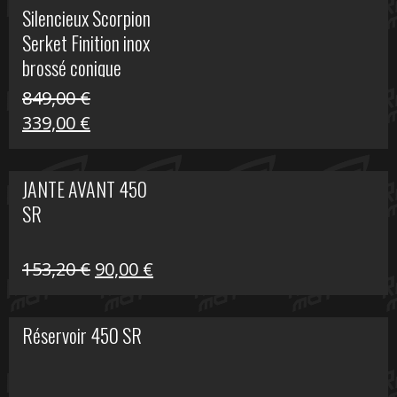
initial
actuel
Silencieux Scorpion
était :
est :
Serket Finition inox
53,40 €.
25,00 €.
brossé conique
double Z 1000
849,00
€
Le
Le
339,00
€
prix
prix
initial
actuel
JANTE AVANT 450
était :
est :
SR
849,00 €.
339,00 €.
Le
Le
153,20
€
90,00
€
prix
prix
initial
actuel
Réservoir 450 SR
était :
est :
153,20 €.
90,00 €.