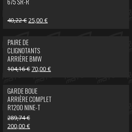
675 SR-R
Le
Le
40,22
€
25,00
€
prix
prix
initial
actuel
PAIRE DE
était :
est :
CLIGNOTANTS
40,22 €.
25,00 €.
ARRIÈRE BMW
R1200 NINE-T
Le
Le
104,16
€
70,00
€
SCRAMBLER
prix
prix
initial
actuel
GARDE BOUE
était :
est :
ARRIÈRE COMPLET
104,16 €.
70,00 €.
R1200 NINE-T
SCRAMBLER
289,74
€
Le
Le
200,00
€