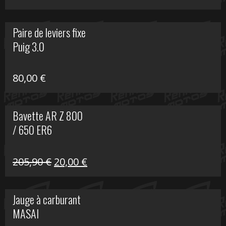
prix
prix
initial
actuel
Paire de leviers fixe
était :
est :
Puig 3.0
120,00 €.
90,00 €.
80,00
€
Bavette AR Z 800
/ 650 ER6
Le
Le
205,90
€
20,00
€
prix
prix
initial
actuel
Jauge à carburant
était :
est :
MASAI
205,90 €.
20,00 €.