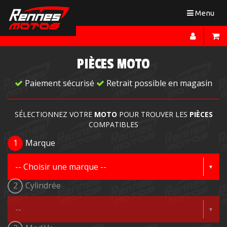
Toggle
Menu
navigation
PIÈCES MOTO
Paiement sécurisé
Retrait possible en magasin
SÉLECTIONNEZ VOTRE
MOTO
POUR TROUVER LES
PIÈCES
COMPATIBLES
1
Marque
2
Cylindrée