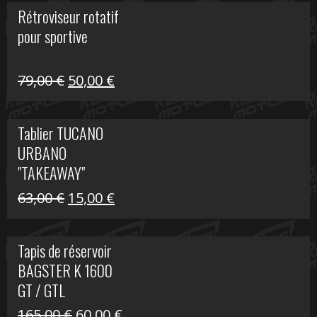
initial
actuel
Rétroviseur rotatif
était :
est :
pour sportive
11,15 €.
5,00 €.
Le
Le
79,00
€
50,00
€
prix
prix
initial
actuel
Tablier TUCANO
était :
est :
URBANO
79,00 €.
50,00 €.
"TAKEAWAY"
Le
Le
63,00
€
15,00
€
prix
prix
initial
actuel
Tapis de réservoir
était :
est :
BAGSTER K 1600
63,00 €.
15,00 €.
GT / GTL
Le
Le
165,00
€
60,00
€