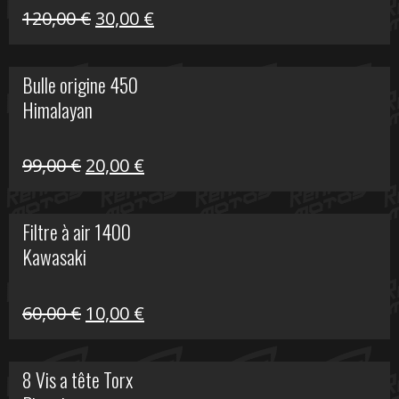
Himalayan
Le
Le
120,00
€
30,00
€
prix
prix
initial
actuel
Bulle origine 450
était :
est :
Himalayan
120,00 €.
30,00 €.
Le
Le
99,00
€
20,00
€
prix
prix
initial
actuel
Filtre à air 1400
était :
est :
Kawasaki
99,00 €.
20,00 €.
Le
Le
60,00
€
10,00
€
prix
prix
initial
actuel
8 Vis a tête Torx
était :
est :