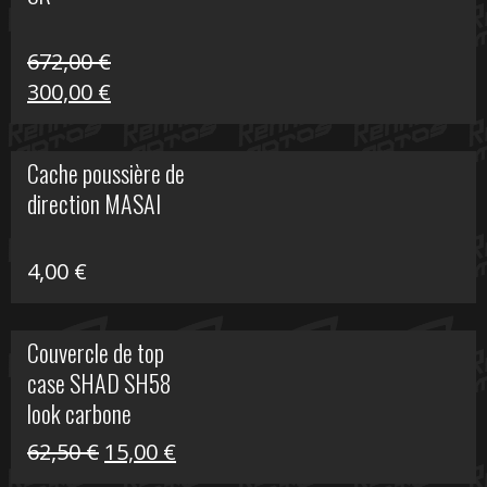
216,30 €.
90,00 €.
672,00
€
Le
Le
300,00
€
prix
prix
initial
actuel
Cache poussière de
était :
est :
direction MASAI
672,00 €.
300,00 €.
4,00
€
Couvercle de top
case SHAD SH58
look carbone
Le
Le
62,50
€
15,00
€
prix
prix