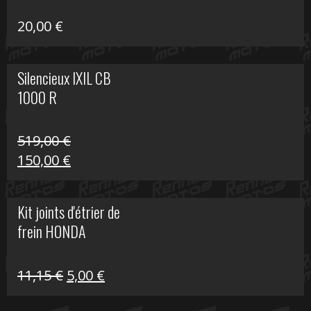
20,00
€
Silencieux IXIL CB
1000 R
519,00
€
Le
Le
150,00
€
prix
prix
initial
actuel
Kit joints d'étrier de
était :
est :
frein HONDA
519,00 €.
150,00 €.
Le
Le
11,15
€
5,00
€
prix
prix