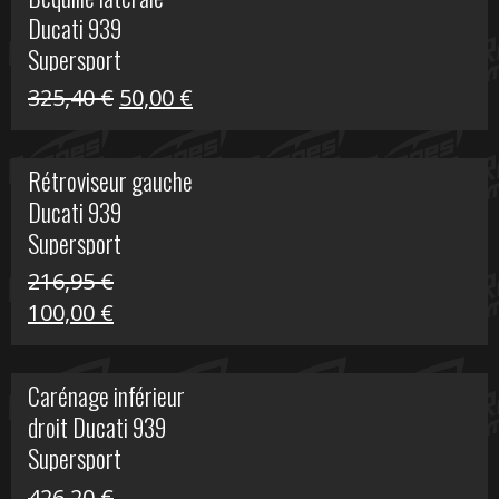
était :
est :
Ducati 939
325,40 €.
60,00 €.
Supersport
Le
Le
325,40
€
50,00
€
prix
prix
initial
actuel
Rétroviseur gauche
était :
est :
Ducati 939
325,40 €.
50,00 €.
Supersport
216,95
€
Le
Le
100,00
€
prix
prix
initial
actuel
Carénage inférieur
était :
est :
droit Ducati 939
216,95 €.
100,00 €.
Supersport
426,20
€