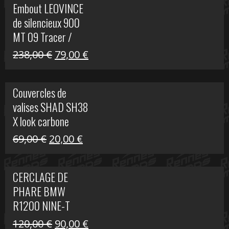
Embout LEOVINCE
était :
est :
de silencieux 900
523,00 €.
199,00 €.
MT 09 Tracer /
Tracer GT
Le
Le
238,00
€
79,00
€
prix
prix
initial
actuel
Couvercles de
était :
est :
valises SHAD SH38
238,00 €.
79,00 €.
X look carbone
Le
Le
69,00
€
20,00
€
prix
prix
initial
actuel
CERCLAGE DE
était :
est :
PHARE BMW
69,00 €.
20,00 €.
R1200 NINE-T
Le
Le
120,00
€
90,00
€