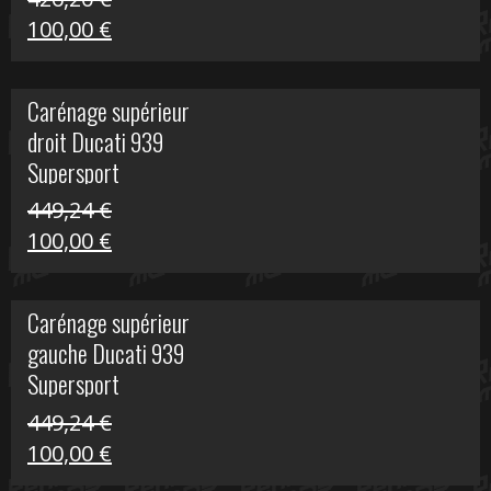
Le
Le
100,00
€
prix
prix
initial
actuel
Carénage supérieur
était :
est :
droit Ducati 939
426,20 €.
100,00 €.
Supersport
449,24
€
Le
Le
100,00
€
prix
prix
initial
actuel
Carénage supérieur
était :
est :
gauche Ducati 939
449,24 €.
100,00 €.
Supersport
449,24
€
Le
Le
100,00
€
prix
prix