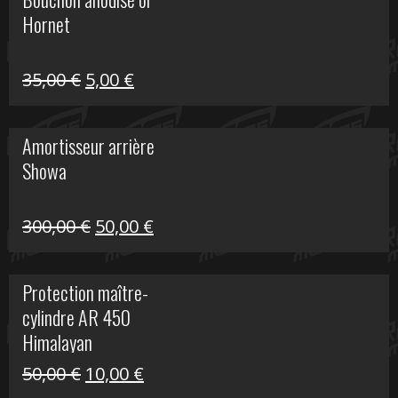
était :
est :
Hornet
76,20 €.
20,00 €.
Le
Le
35,00
€
5,00
€
prix
prix
initial
actuel
Amortisseur arrière
était :
est :
Showa
35,00 €.
5,00 €.
Le
Le
300,00
€
50,00
€
prix
prix
initial
actuel
Protection maître-
était :
est :
cylindre AR 450
300,00 €.
50,00 €.
Himalayan
Le
Le
50,00
€
10,00
€
prix
prix