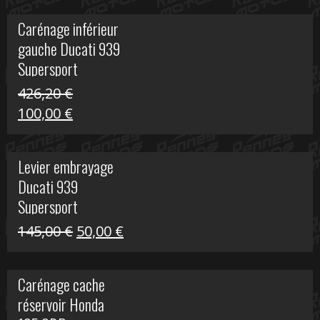
initial
actuel
Carénage inférieur
était :
est :
gauche Ducati 939
449,24 €.
100,00 €.
Supersport
426,20
€
Le
Le
100,00
€
prix
prix
initial
actuel
Levier embrayage
était :
est :
Ducati 939
426,20 €.
100,00 €.
Supersport
Le
Le
145,00
€
50,00
€
prix
prix
initial
actuel
Carénage cache
était :
est :
réservoir Honda
145,00 €.
50,00 €.