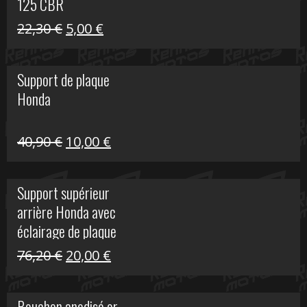
125 CBR
Le
Le
22,30
€
5,00
€
prix
prix
initial
actuel
Support de plaque
était :
est :
Honda
22,30 €.
5,00 €.
Le
Le
40,90
€
10,00
€
prix
prix
initial
actuel
Support supérieur
était :
est :
arrière Honda avec
40,90 €.
10,00 €.
éclairage de plaque
Le
Le
76,20
€
20,00
€
prix
prix
initial
actuel
Bouchon anodisé or