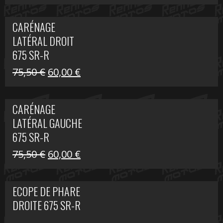
prix
prix
initial
actuel
CARÉNAGE
était :
est :
LATÉRAL DROIT
289,74 €.
200,00 €.
675 SR-R
Le
Le
75,50
€
60,00
€
prix
prix
initial
actuel
CARÉNAGE
était :
est :
LATÉRAL GAUCHE
75,50 €.
60,00 €.
675 SR-R
Le
Le
75,50
€
60,00
€
prix
prix
initial
actuel
ECOPE DE PHARE
était :
est :
DROITE 675 SR-R
75,50 €.
60,00 €.