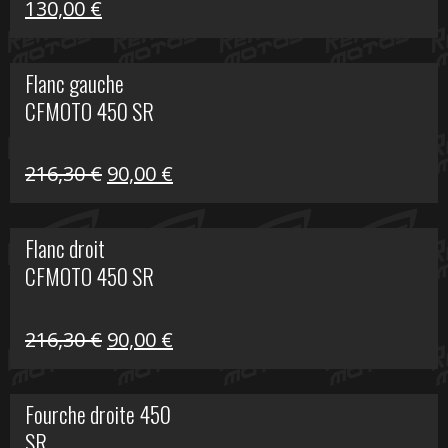
Le
Le
130,00
€
prix
prix
initial
actuel
Flanc gauche
était :
est :
CFMOTO 450 SR
218,50 €.
130,00 €.
Le
Le
216,30
€
90,00
€
prix
prix
initial
actuel
Flanc droit
était :
est :
CFMOTO 450 SR
216,30 €.
90,00 €.
Le
Le
216,30
€
90,00
€
prix
prix
initial
actuel
Fourche droite 450
était :
est :
SR