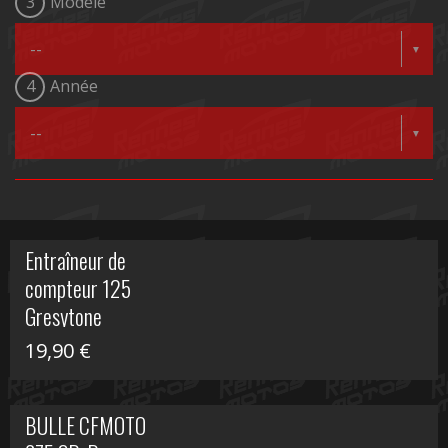
3
Modèle
4
Année
Entraîneur de
compteur 125
Gresytone
19,90
€
BULLE CFMOTO