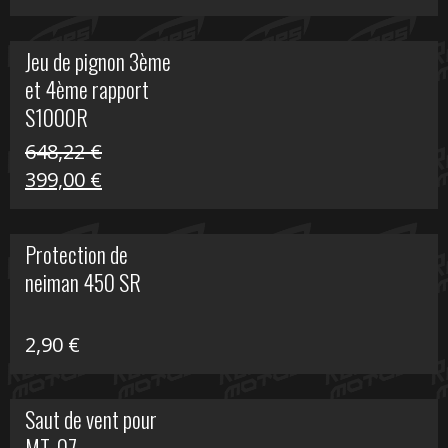
prix
prix
initial
actuel
Jeu de pignon 3ème
était :
est :
et 4ème rapport
169,45 €.
100,00 €.
S1000R
648,22
€
Le
Le
399,00
€
prix
prix
initial
actuel
Protection de
était :
est :
neiman 450 SR
648,22 €.
399,00 €.
2,90
€
Saut de vent pour
MT-07