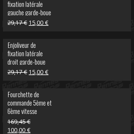
fixation latérale
305,00 €.
50,00 €.
gauche garde-boue
arrière Vulcan S
Le
Le
29,17
€
15,00
€
prix
prix
initial
actuel
Enjoliveur de
était :
est :
fixation latérale
29,17 €.
15,00 €.
droit garde-boue
arrière pour Vulcan
Le
Le
29,17
€
15,00
€
S
prix
prix
initial
actuel
Fourchette de
était :
est :
commande 5ème et
29,17 €.
15,00 €.
6ème vitesse
S1000R
169,45
€
Le
Le
100,00
€