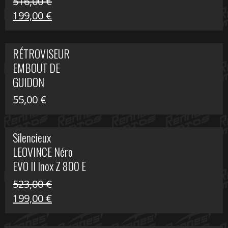
516,00
€
Le
Le
199,00
€
prix
prix
initial
actuel
RÉTROVISEUR
était :
est :
EMBOUT DE
516,00 €.
199,00 €.
GUIDON
55,00
€
Silencieux
LEOVINCE Néro
EVO II Inox Z 800 E
523,00
€
Le
Le
199,00
€
prix
prix
initial
actuel