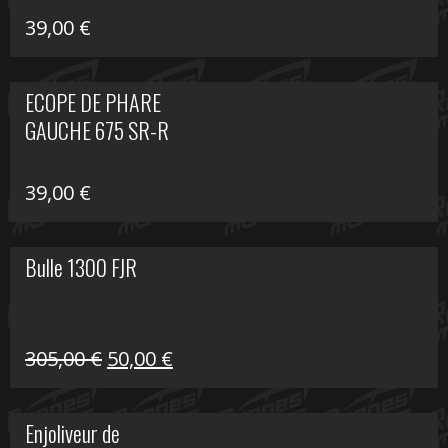
39,00
€
ECOPE DE PHARE
GAUCHE 675 SR-R
39,00
€
Bulle 1300 FJR
Le
Le
305,00
€
50,00
€
prix
prix
initial
actuel
Enjoliveur de
était :
est :