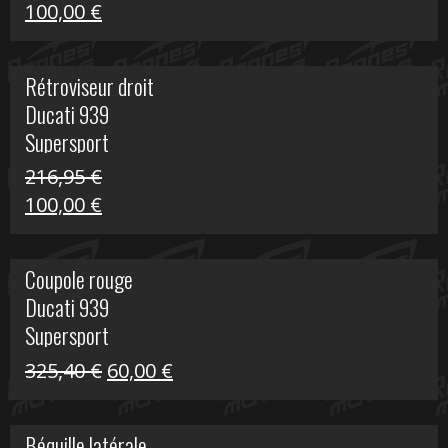
Le
Le
100,00
€
prix
prix
initial
actuel
Rétroviseur droit
était :
est :
Ducati 939
805,80 €.
100,00 €.
Supersport
216,95
€
Le
Le
100,00
€
prix
prix
initial
actuel
Coupole rouge
était :
est :
Ducati 939
216,95 €.
100,00 €.
Supersport
Le
Le
325,40
€
60,00
€
prix
prix
initial
actuel
Béquille latérale