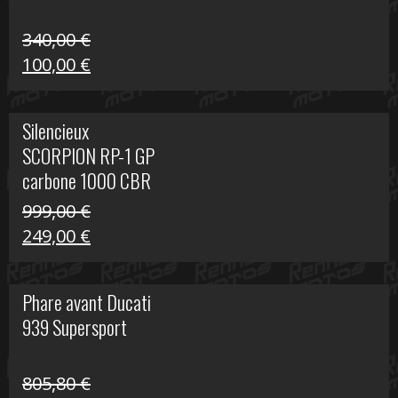
340,00
€
Le
Le
100,00
€
prix
prix
initial
actuel
Silencieux
était :
est :
SCORPION RP-1 GP
340,00 €.
100,00 €.
carbone 1000 CBR
RR
999,00
€
Le
Le
249,00
€
prix
prix
initial
actuel
Phare avant Ducati
était :
est :
939 Supersport
999,00 €.
249,00 €.
805,80
€