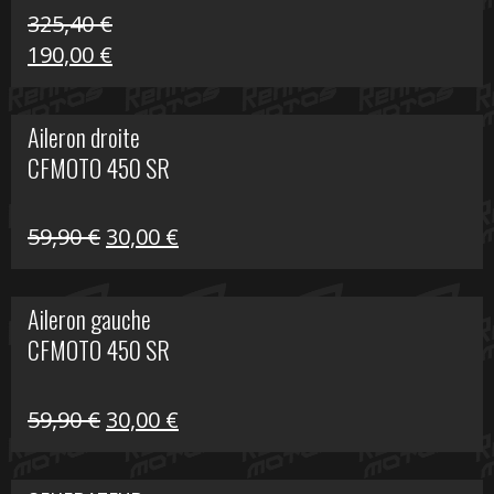
325,40
€
Le
Le
190,00
€
prix
prix
initial
actuel
Aileron droite
était :
est :
CFMOTO 450 SR
325,40 €.
190,00 €.
Le
Le
59,90
€
30,00
€
prix
prix
initial
actuel
Aileron gauche
était :
est :
CFMOTO 450 SR
59,90 €.
30,00 €.
Le
Le
59,90
€
30,00
€
prix
prix
initial
actuel