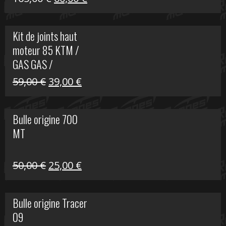
prix
prix
initial
actuel
Kit de joints haut
était :
est :
moteur 85 KTM /
165,00 €.
60,00 €.
GAS GAS /
HUSQVARNA
Le
Le
59,00
€
39,00
€
prix
prix
initial
actuel
Bulle origine 700
était :
est :
MT
59,00 €.
39,00 €.
Le
Le
50,00
€
25,00
€
prix
prix
initial
actuel
Bulle origine Tracer
était :
est :
09
50,00 €.
25,00 €.