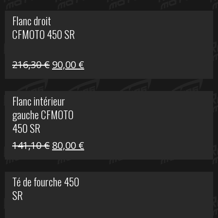
initial
actuel
Flanc droit
était :
est :
CFMOTO 450 SR
62,50 €.
15,00 €.
Le
Le
216,30
€
90,00
€
prix
prix
initial
actuel
Flanc intérieur
était :
est :
gauche CFMOTO
216,30 €.
90,00 €.
450 SR
Le
Le
141,10
€
80,00
€
prix
prix
initial
actuel
Té de fourche 450
était :
est :
SR
141,10 €.
80,00 €.