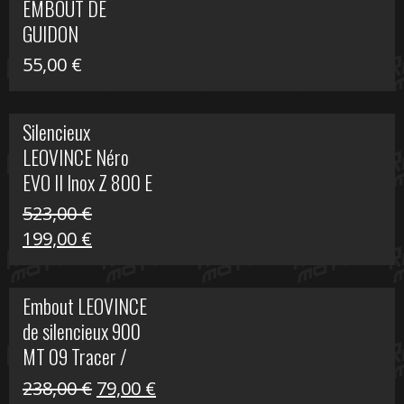
EMBOUT DE
516,00 €.
199,00 €.
GUIDON
55,00
€
Silencieux
LEOVINCE Néro
EVO II Inox Z 800 E
523,00
€
Le
Le
199,00
€
prix
prix
initial
actuel
Embout LEOVINCE
était :
est :
de silencieux 900
523,00 €.
199,00 €.
MT 09 Tracer /
Tracer GT
Le
Le
238,00
€
79,00
€