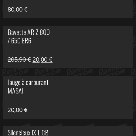
80,00
€
Bavette AR Z 800
/ 650 ER6
Le
Le
205,90
€
20,00
€
prix
prix
initial
actuel
Jauge à carburant
était :
est :
MASAI
205,90 €.
20,00 €.
20,00
€
Silencieux IXIL CB