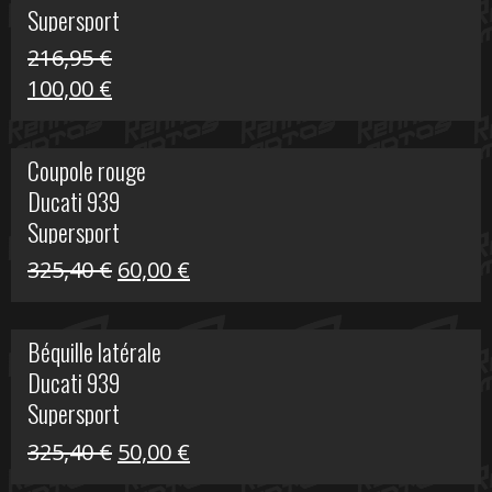
Supersport
216,95
€
Le
Le
100,00
€
prix
prix
initial
actuel
Coupole rouge
était :
est :
Ducati 939
216,95 €.
100,00 €.
Supersport
Le
Le
325,40
€
60,00
€
prix
prix
initial
actuel
Béquille latérale
était :
est :
Ducati 939
325,40 €.
60,00 €.
Supersport
Le
Le
325,40
€
50,00
€
prix
prix