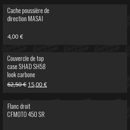
initial
actuel
Cache poussière de
était :
est :
direction MASAI
672,00 €.
300,00 €.
4,00
€
Couvercle de top
case SHAD SH58
look carbone
Le
Le
62,50
€
15,00
€
prix
prix
initial
actuel
Flanc droit
était :
est :
CFMOTO 450 SR
62,50 €.
15,00 €.