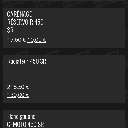
prix
prix
initial
actuel
CARÉNAGE
était :
est :
RÉSERVOIR 450
119,69 €.
80,00 €.
SR
Le
Le
17,60
€
10,00
€
prix
prix
initial
actuel
Radiateur 450 SR
était :
est :
17,60 €.
10,00 €.
218,50
€
Le
Le
130,00
€
prix
prix
initial
actuel
Flanc gauche
était :
est :
CFMOTO 450 SR
218,50 €.
130,00 €.