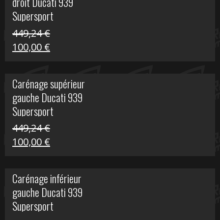
droit Ducati 939
426,20 €.
100,00 €.
Supersport
449,24
€
Le
Le
100,00
€
prix
prix
initial
actuel
Carénage supérieur
était :
est :
gauche Ducati 939
449,24 €.
100,00 €.
Supersport
449,24
€
Le
Le
100,00
€
prix
prix
initial
actuel
Carénage inférieur
était :
est :
gauche Ducati 939
449,24 €.
100,00 €.
Supersport