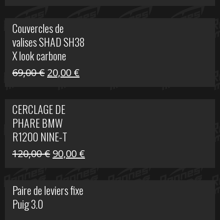
prix
prix
initial
actuel
Couvercles de
était :
est :
valises SHAD SH38
238,00 €.
79,00 €.
X look carbone
Le
Le
69,00
€
20,00
€
prix
prix
initial
actuel
CERCLAGE DE
était :
est :
PHARE BMW
69,00 €.
20,00 €.
R1200 NINE-T
Le
Le
120,00
€
90,00
€
prix
prix
initial
actuel
Paire de leviers fixe
était :
est :
Puig 3.0
120,00 €.
90,00 €.