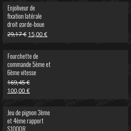
initial
actuel
Enjoliveur de
était :
est :
fixation latérale
29,17 €.
15,00 €.
droit garde-boue
arrière pour Vulcan
Le
Le
29,17
€
15,00
€
S
prix
prix
initial
actuel
Fourchette de
était :
est :
commande 5ème et
29,17 €.
15,00 €.
6ème vitesse
S1000R
169,45
€
Le
Le
100,00
€
prix
prix
initial
actuel
Jeu de pignon 3ème
était :
est :
et 4ème rapport
169,45 €.
100,00 €.
S1000R