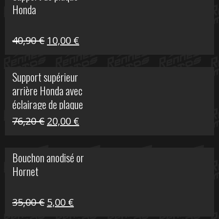
Honda
22,30 €.
5,00 €.
Le
Le
40,90
€
10,00
€
prix
prix
initial
actuel
Support supérieur
était :
est :
arrière Honda avec
40,90 €.
10,00 €.
éclairage de plaque
Le
Le
76,20
€
20,00
€
prix
prix
initial
actuel
Bouchon anodisé or
était :
est :
Hornet
76,20 €.
20,00 €.
Le
Le
35,00
€
5,00
€
prix
prix