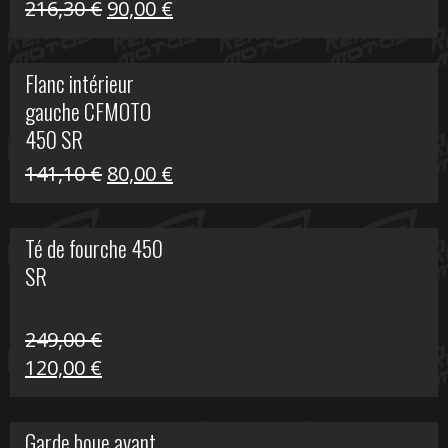
Le
Le
216,30
€
90,00
€
prix
prix
initial
actuel
Flanc intérieur
était :
est :
gauche CFMOTO
216,30 €.
90,00 €.
450 SR
Le
Le
141,10
€
80,00
€
prix
prix
initial
actuel
Té de fourche 450
était :
est :
SR
141,10 €.
80,00 €.
249,00
€
Le
Le
120,00
€
prix
prix
initial
actuel
Garde boue avant