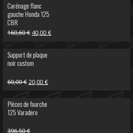
Carénage flanc
était :
est :
gauche Honda 125
40,00 €.
10,00 €.
CBR
Le
Le
160,60
€
40,00
€
prix
prix
initial
actuel
Support de plaque
était :
est :
noir custom
160,60 €.
40,00 €.
Le
Le
60,00
€
20,00
€
prix
prix
initial
actuel
Pièces de fourche
était :
est :
125 Varadero
60,00 €.
20,00 €.
396,50
€