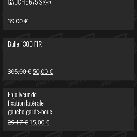
GAUCHE 675 SR-R
39,00
€
Bulle 1300 FJR
Le
Le
305,00
€
50,00
€
prix
prix
initial
actuel
Enjoliveur de
était :
est :
fixation latérale
305,00 €.
50,00 €.
gauche garde-boue
arrière Vulcan S
Le
Le
29,17
€
15,00
€
prix
prix