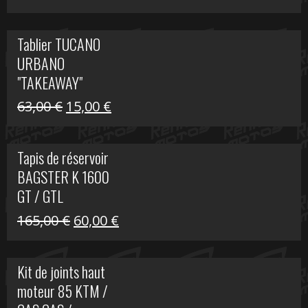
prix
prix
initial
actuel
Tablier TUCANO
était :
est :
URBANO
79,00 €.
50,00 €.
"TAKEAWAY"
Le
Le
63,00
€
15,00
€
prix
prix
initial
actuel
Tapis de réservoir
était :
est :
BAGSTER K 1600
63,00 €.
15,00 €.
GT / GTL
Le
Le
165,00
€
60,00
€
prix
prix
initial
actuel
Kit de joints haut
était :
est :
moteur 85 KTM /
165,00 €.
60,00 €.