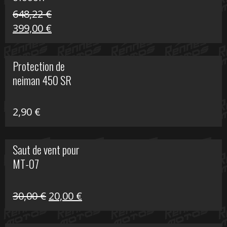
648,22
€
Le
Le
399,00
€
prix
prix
initial
actuel
Protection de
était :
est :
neiman 450 SR
648,22 €.
399,00 €.
2,90
€
Saut de vent pour
MT-07
Le
Le
30,00
€
20,00
€
prix
prix
initial
actuel