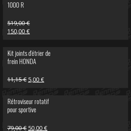
1000 R
519,00
€
Le
Le
150,00
€
prix
prix
initial
actuel
Kit joints d'étrier de
était :
est :
frein HONDA
519,00 €.
150,00 €.
Le
Le
11,15
€
5,00
€
prix
prix
initial
actuel
Rétroviseur rotatif
était :
est :
pour sportive
11,15 €.
5,00 €.
Le
Le
79,00
€
50,00
€