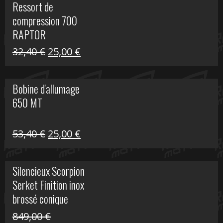
Ressort de
était :
est :
compression 700
30,00 €.
20,00 €.
RAPTOR
Le
Le
32,40
€
25,00
€
prix
prix
initial
actuel
Bobine d'allumage
était :
est :
650 MT
32,40 €.
25,00 €.
Le
Le
53,40
€
25,00
€
prix
prix
initial
actuel
Silencieux Scorpion
était :
est :
Serket Finition inox
53,40 €.
25,00 €.
brossé conique
double Z 1000
849,00
€