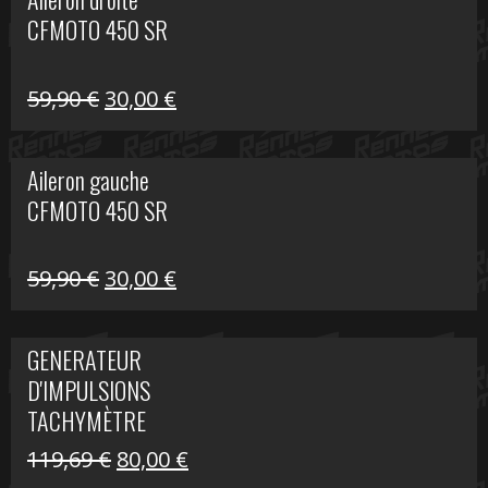
était :
est :
CFMOTO 450 SR
325,40 €.
190,00 €.
Le
Le
59,90
€
30,00
€
prix
prix
initial
actuel
Aileron gauche
était :
est :
CFMOTO 450 SR
59,90 €.
30,00 €.
Le
Le
59,90
€
30,00
€
prix
prix
initial
actuel
GENERATEUR
était :
est :
D'IMPULSIONS
59,90 €.
30,00 €.
TACHYMÈTRE
R1200 C
Le
Le
119,69
€
80,00
€