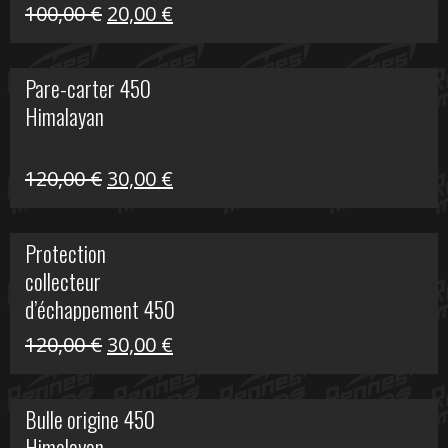
Le
Le
100,00
€
20,00
€
prix
prix
initial
actuel
Pare-carter 450
était :
est :
Himalayan
100,00 €.
20,00 €.
Le
Le
120,00
€
30,00
€
prix
prix
initial
actuel
Protection
était :
est :
collecteur
120,00 €.
30,00 €.
d’échappement 450
Himalayan
Le
Le
120,00
€
30,00
€
prix
prix
initial
actuel
Bulle origine 450
était :
est :
Himalayan