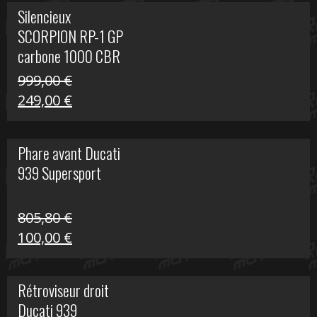
initial
actuel
Silencieux
était :
est :
SCORPION RP-1 GP
340,00 €.
100,00 €.
carbone 1000 CBR
RR
999,00
€
Le
Le
249,00
€
prix
prix
initial
actuel
Phare avant Ducati
était :
est :
939 Supersport
999,00 €.
249,00 €.
805,80
€
Le
Le
100,00
€
prix
prix
initial
actuel
Rétroviseur droit
était :
est :
Ducati 939
805,80 €.
100,00 €.