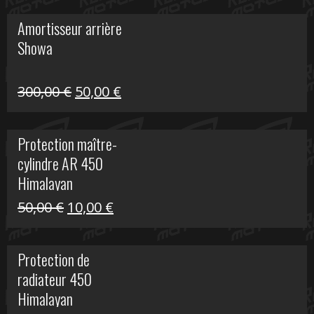
initial
actuel
Amortisseur arrière
était :
est :
Showa
35,00 €.
5,00 €.
Le
Le
300,00
€
50,00
€
prix
prix
initial
actuel
Protection maître-
était :
est :
cylindre AR 450
300,00 €.
50,00 €.
Himalayan
Le
Le
50,00
€
10,00
€
prix
prix
initial
actuel
Protection de
était :
est :
radiateur 450
50,00 €.
10,00 €.
Himalayan